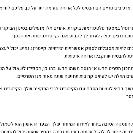
כיבים טריים הם הבסיס לכל ארוחה טעימה. יתר על כן, עליכם לוודא שה
 פרופיל במספר פלטפורמות ביקורת. אתרים אלו מועילים בסינון הביקו
מרוצים יכולה לעזור לך לקבוע אם הקייטרינג שווה את הכסף.
יכים להיות מסוגלים לספק אפשרויות יצירתיות. קייטרינג גמיש יכול ל
ינת להבטיח שתקבלו ארוחה איכותית.
תכנן תפריט חדש או מנסה משהו חדש. כמו כן, הקפידו לשאול על הניסי
ירועים האלה יש לעתים קרובות תחושה שונה מאוד מזו הפרטיים.
שך. כדאי לעשות הסכם עם הקייטרינג לגבי התקציב שלך. הקייטרינג צ
סר.
 העסקה הטובה ביותר לאירוע המיוחד שלך. הצעד הראשון הוא לשאול ש
ם. זה יעזור לך לקבל ארוחה באיכות גבוהה במחיר שאתה יכול להרשות