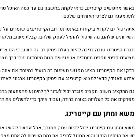
כאשר מחפשים קייטרינג, כדאי לקחת בחשבון גם עד כמה האוכל טרי. מר
לתת מענה גם לצרכי האורחים שלכם.
אתה יכול גם לקרוא ביקורות באינטרנט. רוב הקייטרינגים שומרים על
השירותים שלהם, מה שיכול להועיל לעסק שלהם. קבלת משוב מלקוחות 
חברת קייטרינג טובה צריכה להיות בעלת ניסיון רב. זה חשוב כי הם צר
מציעים פריטי תפריט מיוחדים או מגישים מנות מיוחדות. זוהי דרך מצו
בדקו אם הקייטרינג מציע מפגשי טעימות. זה מועיל במיוחד אם אתה מ
אירוע תאגידי, כדאי למצוא קייטרינג עם ניסיון בקייטרינג ארגוני. לא
גם התקציב חשוב. תקציב מוגדר יכול לעזור לך להימנע מהפתעות בהמ
מפרקים את כל העלויות בצורה ברורה, ועבוד איתך כדי להשלים את הח
משא ומתן עם קייטרינג
משא ומתן עם קייטרינג יכול להיות עסק מסובך, אבל אפשר להשיג את
יש את הניסיון הנכון והוא מסוגל לספק את רמת השירות לה אתם מצפי