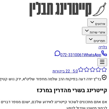
אירועים
איזורי שירות
תפריטים
גלריה
072-3310061
WhatsApp
5.0
·
22
ביקורות
בד״ץ יורה דעה בפיקוח הרב שלמה מחפוד שליט״א, ירק גוש קטיף
קייטרינג בשרי מהדרין במרכז
אם אתם מתכננים לשכור קייטרינג לאירוע שלכם, ישנם מספר דברים ש
לבחור מישהו שיכול להתע