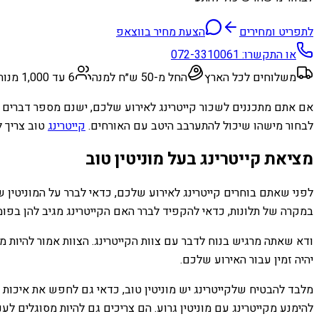
לתפריט ומחירים
הצעת מחיר בווצאפ
או התקשרו:
072-3310061
משלוחים לכל הארץ
החל מ-50 ש״ח למנה
6 עד 1,000 מנות
אם אתם מתכננים לשכור קייטרינג לאירוע שלכם, ישנם מספר דברים ש
לבחור מישהו שיכול להתערבב היטב עם האורחים.
קייטרינג
טוב צריך ל
מציאת קייטרינג בעל מוניטין טוב
לפני שאתם בוחרים קייטרינג לאירוע שלכם, כדאי לברר על המוניטין 
במקרה של תלונות, כדאי להקפיד לברר האם הקייטרינג מגיב להן בפו
ודא שאתה מרגיש בנוח לדבר עם צוות הקייטרינג. הצוות אמור להיות מ
יהיה זמין עבור האירוע שלכם.
מלבד להבטיח שלקייטרינג יש מוניטין טוב, כדאי גם לחפש את איכות ה
להימנע מקייטרינג עם מוניטין גרוע. הם צריכים גם להיות מסוגלים לענ