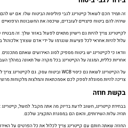
בירור לגבי ביטוח
זה תמיד חכם לשאול קייטרינג לגבי פוליסות הביטוח שלו. אם יש להם א
שיהיה להם ביטוח פיצויים לעובדים, שיכסה את החשבונות הרפואיים 
לקייטרינג צריך להיות גם רישיון מתאים לפעול באזור שלך. זה מבטיח ש
עלול להיות אחראי לכל פציעות שנגרמו על ידי אדם שצורך אלכוהול ב
וודאו כי לקייטרינג יש ביטוח מספיק לסוג האירועים שאתם מתכננים. פו
אחריות כללית, המגנה על הקייטרינג בכל מקרה של תאונה במהלך העב
על הקייטרינג לשאת גם כיסוי WCB וביטוח
צריכה להיות מסוגלת לספק לכם אסמכתאות והמלצות מלקוחות מרוצי
בקשת חוזה
בבחירת קייטרינג, חשוב לדעת בדיוק מה אתה מקבל. למשל, קייטרינג 
תהיה עלות השירותים, והאם הם במסגרת התקציב שלכם.
החוזה שאתה חותם עם קייטרינג צריך לכלול את כל הפרטים על האירוע 