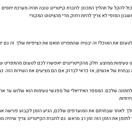
יכול להקל על תהליך התכנון. לחברת קייטרינג טובה תהיה מערכת יחסי
בון הסופי לא צריך להיות רחוק מדי מהציטוט המקורי.
טעום את האוכל! זה יבטיח שהתפריט תואם את הציפיות שלך. זה גם י
יט טעימות ממוצע. חלק מהקייטרינגים יאפשרו לכם לטעום מהתפריט 
 נבחרת של אנשים, אז כדאי לבדוק אם הם מציעים את השירות הזה. כמו
תונה שלכם. המספר האידיאלי של מפגשי טעימות הוא שלוש עד ארבע.
רתיות.
ת שלך. לאחר שבחרתם את המועדפים שלכם, הגיע הזמן לקבוע פגישה א
לתזמן את הזמן הזה זמן רב מראש. גם לחברת הקייטרינג צריך שיהיה מ