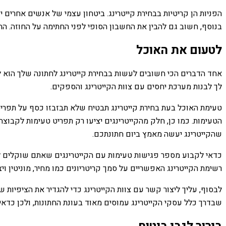
הפניות הן קריטיות בבחירת קייטרינג. ביטחון עצמי של אנשים אחרים 
בנוסף, חשוב גם להבין את החשבון הסופי לפני החתימה על החוזה. החש
לטעום את האוכל
אחד הדברים הכי חשובים לעשות בבחירת קייטרינג לחתונה שלך הוא ל
לך לבנות מערכת יחסים עם צוות הקייטרינג והספקים.
טעימת האוכל בעת בחירת קייטרינג תבטיח שלא תבזבזו כסף על תפר
הטעימות. כמו כן, חלק מהקייטרינגים יציעו רק תפריט טעימות לקבוצה
שהקייטרינג יעשה מאמץ ביום חתונתכם.
כדאי לקבוע מספר פגישות טעימות עם הקייטרינגים שאתם שוקלים לח
רשימת הקייטרינג האפשריים על סמך קריטריונים כמו מחיר, מוניטין ויצי
לבסוף, עליך ליצור קשר עם צוות הקייטרינג כדי להגדיר את הציפיו
שבדרך כלל עסקי הקייטרינג עמוסים מאוד בעונת החתונות, ולכן כדאי 