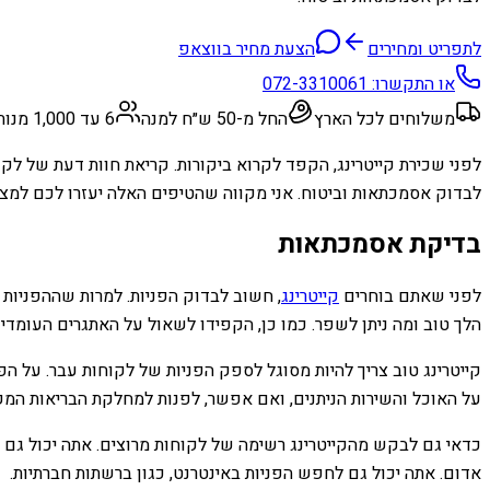
לתפריט ומחירים
הצעת מחיר בווצאפ
או התקשרו:
072-3310061
משלוחים לכל הארץ
החל מ-50 ש״ח למנה
6 עד 1,000 מנות
לפני שכירת קייטרינג, הקפד לקרוא ביקורות. קריאת חוות דעת של לק
לבדוק אסמכתאות וביטוח. אני מקווה שהטיפים האלה יעזרו לכם למצו
בדיקת אסמכתאות
לפני שאתם בוחרים
קייטרינג
, חשוב לבדוק הפניות. למרות שההפניות 
הלך טוב ומה ניתן לשפר. כמו כן, הקפידו לשאול על האתגרים העומדים 
קייטרינג טוב צריך להיות מסוגל לספק הפניות של לקוחות עבר. על ה
על האוכל והשירות הניתנים, ואם אפשר, לפנות למחלקת הבריאות המקו
כדאי גם לבקש מהקייטרינג רשימה של לקוחות מרוצים. אתה יכול גם לח
אדום. אתה יכול גם לחפש הפניות באינטרנט, כגון ברשתות חברתיות.