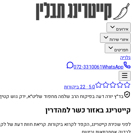
אירועים
איזורי שירות
תפריטים
גלריה
072-3310061
WhatsApp
5.0
·
22
ביקורות
בד״ץ יורה דעה בפיקוח הרב שלמה מחפוד שליט״א, ירק גוש קטיף
קייטרינג באזור כשר למהדרין
לפני שכירת קייטרינג, הקפד לקרוא ביקורות. קריאת חוות דעת של לק
לבדוק אסמכתאות וביטוח.