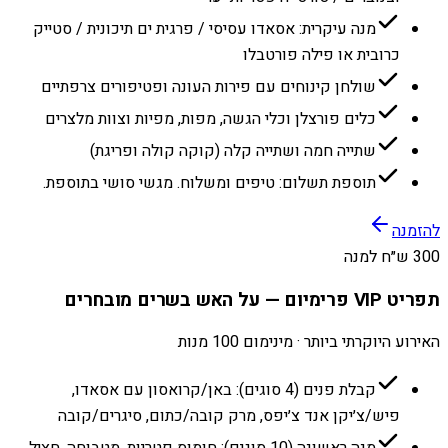
מנה עיקרית: אסאדו עסיסי / פרגית ים תיכונית / סטייק
כרובית או פילה פורטבלו
שולחן קינוחים עם פירות העונה ופטיפורים צרפתיים
כלים פורצלן וכלי הגשה, מפות, מפיות וצוות מלצרים
שתייה חמה ושתייה קלה (קוקה קולה ופריגת)
תוספת תשלום: טיפים ומשלוח. מגשי סושי בתוספת.
להזמנה
300 ש״ח למנה
תפריט VIP פרימיום — על האש בשרים מובחרים
האירוע היוקרתי ביותר · מינימום 100 מנות
קבלת פנים (4 סוגים): באן/קרואסון עם אסאדו,
פיש/צ׳יקן אנד צ׳יפס, מרק קובה/כתום, סיגרים/קובה