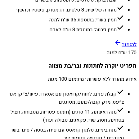
סעודה שלישית: 8 סלטים, דג מטוגן, פשטידת השף
חמין בשרי: בתוספת 35 ש״ח למנה
חמין פרווה: בתוספת 8 ש״ח לאדם
להזמנה
170 ש״ח למנה
תפריט יוקרה לחתונות ובר/בת מצווה
אירוע מהודר ללא פשרות · מינימום 100 מנות
קבלת פנים: לחוח/קרואסון עם אסאדו, פיש/צ׳יקן אנד
צ׳יפס, מרק קובה/כתום, מטוגנים
מנה ראשונה: 11 סוגים (חומוס פטריות, מטבוחה, חציל
בטחינה, חסה, שרי, פקאנים, טבולה ועוד)
מנת ביניים: סלמון קראסט עם פירה בטטה / סיגר בשר
וצנוברים / טורטייה פטריות יער