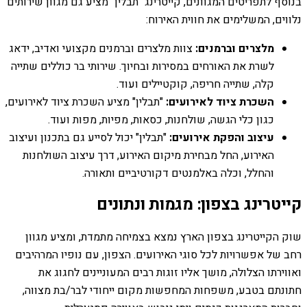
בנוסף לתפריטים המגוונים, קייטרינג "תבלין" מציע גם מגוון שירותים
נלווים, המשלימים את חווית האירוח:
מלצרים וברמנים:
צוות מלצרים וברמנים מקצועי ואדיב, ידאג
לשרת את האורחים במסירות ובחיוך. שירותי בר כוללים שתייה
קלה, שתייה חריפה, קוקטיילים ועוד.
השכרת ציוד לאירועים:
"תבלין" מציע השכרת ציוד לאירועים,
כגון כלי הגשה, שולחנות, כסאות, מפיות, מפות ועוד.
עיצוב והפקת אירועים:
"תבלין" יכול לסייע גם בתכנון ועיצוב
האירוע, החל מבחירת מיקום האירוע, דרך עיצוב השולחנות
והחלל, וכלה באלמנטים דקורטיביים ותאורה.
קייטרינג בצפון: מגמות ונתונים
שוק הקייטרינג בצפון הארץ נמצא בצמיחה מתמדת, ומציע מגוון
רחב של אפשרויות לכל סוגי האירועים. הצפון, עם נופיו המרהיבים
ואווירתו הצלולה, מושך אליו זוגות רבים המעוניינים לחגוג את
חתונתם בטבע, משפחות המחפשות מקום ייחודי לבר/בת מצווה,