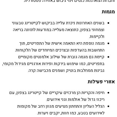
וחברות המארגנות כנסים וימי גיבוש באווירה פסטורלית.
מגמות
בשנים האחרונות ניכרת עלייה בביקוש לקייטרינג טבעוני
וצמחוני בצפון, כתוצאה מעלייה במודעות לתזונה בריאה
ולקיימות.
מגמה נוספת היא התאמה אישית של התפריטים, תוך
התחשבות בהעדפות ובצרכים המיוחדים של הלקוחות.
קיימת גם מגמה גוברת של שילוב אלמנטים מקומיים
בתפריטים, כמו שימוש בירקות ופירות אורגניים מגידול מקומי,
גבינות ממחלבות בוטיק ושמנים מכבישה קרה.
אזורי פעילות
חיפה והקריות הן מרכזים עיקריים של קייטרינג בצפון, עם
ריכוז גדול של אולמות וגני אירועים.
הגליל העליון והתחתון מציעים מגוון רחב של מקומות
לאירועים בטבע, כמו חוות, יקבים ויערות.