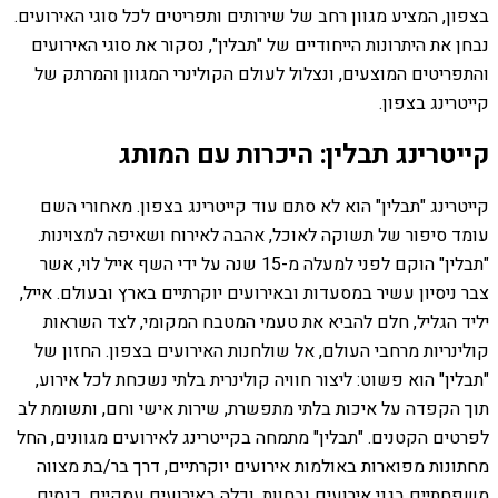
בצפון, המציע מגוון רחב של שירותים ותפריטים לכל סוגי האירועים.
נבחן את היתרונות הייחודיים של "תבלין", נסקור את סוגי האירועים
והתפריטים המוצעים, ונצלול לעולם הקולינרי המגוון והמרתק של
קייטרינג בצפון.
קייטרינג תבלין: היכרות עם המותג
קייטרינג "תבלין" הוא לא סתם עוד קייטרינג בצפון. מאחורי השם
עומד סיפור של תשוקה לאוכל, אהבה לאירוח ושאיפה למצוינות.
"תבלין" הוקם לפני למעלה מ-15 שנה על ידי השף אייל לוי, אשר
צבר ניסיון עשיר במסעדות ובאירועים יוקרתיים בארץ ובעולם. אייל,
יליד הגליל, חלם להביא את טעמי המטבח המקומי, לצד השראות
קולינריות מרחבי העולם, אל שולחנות האירועים בצפון. החזון של
"תבלין" הוא פשוט: ליצור חוויה קולינרית בלתי נשכחת לכל אירוע,
תוך הקפדה על איכות בלתי מתפשרת, שירות אישי וחם, ותשומת לב
לפרטים הקטנים. "תבלין" מתמחה בקייטרינג לאירועים מגוונים, החל
מחתונות מפוארות באולמות אירועים יוקרתיים, דרך בר/בת מצווה
משפחתיים בגני אירועים ובחוות, וכלה באירועים עסקיים, כנסים