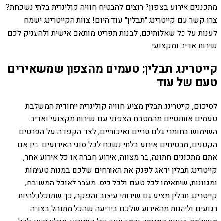
מתכננים אירוע בצפון? רוצים להבטיח חוויה קולינרית בלתי נשכחת?
צרו קשר עם קייטרינג "תבלין" עוד היום! צוות הקייטרינג ישמח
לענות על כל שאלותיכם, לבנות תפריט מותאם אישית ולהעניק לכם
שירות אדיב ומקצועי.
קייטרינג תבלין: טעמים מהצפון שמשאירים
טעם של עוד
לסיכום, קייטרינג תבלין מציע חוויה קולינרית ייחודית המשלבת
טעמים אותנטיים מהמטבח הצפוני עם שירות מקצועי ואדיב.
השימוש בחומרי גלם טריים ואיכותיים, לצד הקפדה על הפרטים
הקטנים, מבטיחים אירוע בלתי נשכח לכל סוגי האירועים. בין אם
אתם מתכננים חתונה, בר מצווה, אירוע חברה או כל אירוע אחר,
קייטרינג תבלין ידאג לפנק את האורחים שלכם במנות טעימות
ומגוונות, שיתאימו לכל טעם ולכל כיס. מעבר לאוכל המשובח,
קייטרינג תבלין מציע גם שירותי עיצוב והפקה, כך שתוכלו להיות
רגועים וליהנות מהאירוע שלכם בידיעה שהכל מתנהל בצורה