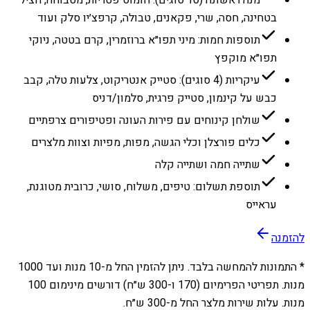
מנה ראשונה (10 סוגים): חומוס פטריות, מטבוחה, חציל
בטחינה, חסה, שרי, פקאנים, טבולה, קרפצ׳יו סלק ועוד
תוספות חמות: מיני תפו״א ברוזמרין, קרם בטטה, ניוקי
תפו״א מוקפץ
עיקריות (4 סוגים): סטייק אנטריקוט, צלעות טלה, קבב
כבש על קינמון, סטייק פרגית, סלמון/דניס
שולחן קינוחים עם פירות העונה ופטיפורים צרפתיים
כלים פורצלן וכלי הגשה, מפות, מפיות וצוות מלצרים
שתייה חמה ושתייה קלה
תוספת תשלום: טיפים, משלוח, סושי, כרובית מטוגנת,
עראייס
להזמנה
* התמונות להמחשה בלבד. ניתן להזמין החל מ-
10
מנות ועד
1000
מנות. תפריטי הפרימיום (170 ו-300 ש״ח) דורשים מינימום 100
מנות. עלות שירות מלצר החל מ-300 ש״ח.