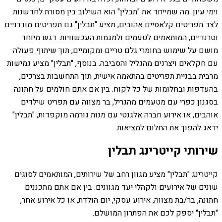
וימי עיון. מה שמייחד את "תבלין" הוא השילוב בין מסורת לחדשנות.
לצד תפריטים קלאסיים אהובים, מציע "תבלין" גם תפריטים מודרניים
וטרנדיים, המותאמים לטעמים ולמגמות העכשוויות. דגש מיוחד
מושם על שימוש בחומרי גלם טריים ומקומיים, תוך שיתוף פעולה
עם חקלאים ויצרנים מהגליל והסביבה. בנוסף, "תבלין" מציע גמישות
מרבית בבניית תפריטים בהתאמה אישית, תוך התחשבות בצרכים,
בהעדפות ובחלומות של כל לקוח. בין אם אתם חולמים על חתונה
בסגנון כפרי עם מטעמים מהגריל, בר מצווה עם תפריט שילדים
אוהבים, או אירוע חברה אלגנטי עם מנות גורמה מוקפדות, "תבלין"
ידאג להפוך את החלום למציאות.
שירותי קייטרינג תבלין
קייטרינג "תבלין" מציע מגוון רחב של שירותים, המותאמים לסוגים
שונים של אירועים ולקהלי יעד מגוונים. בין אם אתם מתכננים
חתונה, בר/בת מצווה, אירוע עסקי, יום הולדת, או כל אירוע אחר,
"תבלין" יספק לכם את הפתרון המושלם.