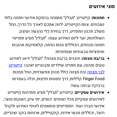
סוגי אירועים
חתונות:
קייטרינג "תבלין" מתמחה בהפקת אירועי חתונה בלתי
נשכחים. צוות הקייטרינג ילווה אתכם לאורך כל הדרך, החל
משלב תכנון התפריט, דרך בחירת כלי ההגשה ועיצוב
השולחנות, ועד ליום האירוע עצמו. "תבלין" מציע תפריטי
חתונה מגוונים, הכוללים מנות גורמה, קלאסיקות אהובות
ואופציות טבעוניות וצמחוניות.
בר/בת מצווה:
חוגגים בר/בת מצווה? "תבלין" ידאג לאירוע
טעים ומהנה, עם תפריט שילדים ומבוגרים יאהבו.
קייטרינג
לבר מצווה
ובת מצווה כולל מגוון אפשרויות, החל ממנות
Finger Food קלילות, דרך פסטות ופיצות, וכלה בעמדות
ברביקיו ובופה עשיר.
אירועים עסקיים:
קייטרינג "תבלין" מציע פתרונות קייטרינג
לאירועים עסקיים מכל הסוגים: כנסים, ימי עיון, השקות מוצר,
אירועי חברה ועוד. התפריטים מותאמים לאופי האירוע ולקהל
היעד, וכוללים מגשי אירוח, קוקטיילים, ארוחות בוקר וצהריים,