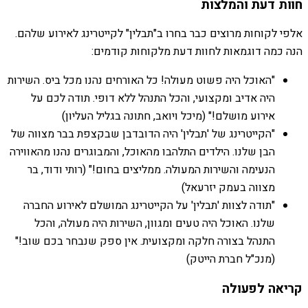
חוות דעת והמלצות
אלפי לקוחות מרוצים כבר בחרו ב"תבלין" לקייטרינג לאירוע שלהם.
הנה כמה דוגמאות לחוות דעת מלקוחות קודמים:
"האוכל היה פשוט מעולה! כל האורחים נהנו מכל ביס. השירות
היה אדיב ומקצועי, והכל התנהל ללא דופי. תודה לכם על
אירוע מושלם!" (מיכל ויואב, חתונה בגליל העליון)
"הקייטרינג של 'תבלין' היה הדובדבן שבקצפת בבר מצווה של
הבן שלנו. הילדים התלהבו מהאוכל, והמבוגרים נהנו מהאווירה
הנעימה והשירות המעולה. ממליצים בחום!" (רותי ודוד, בר
מצווה בעמק יזרעאל)
"תודה לצוות 'תבלין' על הקייטרינג המושלם לאירוע החברה
שלנו. האוכל היה טעים ומגוון, השירות היה מעולה, והכל
התנהל בצורה חלקה ומקצועית. אין ספק שנבחר בכם שוב!"
(מנכ"ל חברת הייטק)
קריאה לפעולה