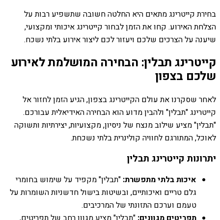
בחירת קייטרינג מתאים היא החלטה חשובה שתשפיע רבות על
הצלחת האירוע. קחו את הזמן לבחור קייטרינג איכותי ומקצועי,
שיענה על הצרכים שלכם ויעזור לכם ליצור אירוע בלתי נשכח.
קייטרינג תבלין: הבחירה המושלמת לאירוע
שלכם בצפון
לאחר שסקרנו את עולם הקייטרינג בצפון, הגיע הזמן לחזור אל
קייטרינג "תבלין" ולהבין מדוע הוא הבחירה האידיאלית עבורכם.
"תבלין" מציע שילוב מנצח של ניסיון, מקצועיות, יצירתיות ותשוקה
לאוכל, המתורגם לחוויה קולינרית בלתי נשכחת.
יתרונות קייטרינג תבלין
איכות בלתי מתפשרת:
"תבלין" מקפיד על שימוש בחומרי
גלם טריים ואיכותיים, ובשיטות בישול חדשניות השומרות על
טעמם וערכם התזונתי של המרכיבים.
תפריטים מגוונים:
"תבלין" מציע מגוון רחב של תפריטים,