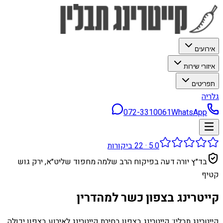
אירועים
איזורי שירות
תפריטים
גלריה
072-3310061
WhatsApp
5.0
·
22
ביקורות
בד״ץ יורה דעה בפיקוח הרב שלמה מחפוד שליט״א, ירק גוש
קטיף
קייטרינג בצפון כשר למהדרין
קייטרינג תבלין: קייטרינג בצפון בחירת קייטרינג לאירוע בצפון יכולה