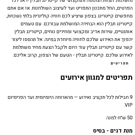
מושלמת. הצוות המנוסה והמקצועי של קייטרינג תבלין ידאג לכל
הפרטים, החל מתכנון התפריט ועד לעיצוב השולחנות. אז אם אתם
מחפשים קייטרינג בצפון שיציע לכם חוויה קולינרית בלתי נשכחת,
קייטרינג תבלין הוא הבחירה המושלמת עבורכם. עם טעמים
אותנטיים, שירות אדיב ומקצועי ומחירים נוחים, קייטרינג תבלין
יהפוך את האירוע שלכם לחוויה מיוחדת במינה. אל תהססו ליצור
קשר עם קייטרינג תבלין עוד היום ולקבל הצעת מחיר משתלמת
לאירוע שלכם. קייטרינג תבלין - הטעם של הצפון, קרוב אליכם.
תפריטים
תפריטים למגוון אירועים
9 חבילות לכל תקציב ואירוע — מהארוחה היומיומית ועד הפרימיום
VIP.
50 ש״ח למנה
מנת דגים - בסיס