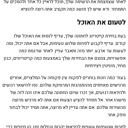
לאחר שצמצמת את הרשימה שלך, תוכל לראיין כל אחד ולהסכים על
התמחור. ודא שיש לך מושג כמה תקציב אתה רוצה להוציא.
לטעום את האוכל
בעת בחירת קייטרינג לחתונה שלך, עדיף לנסות את האוכל שלו
קודם. עדיף לקבוע לפחות שלוש טעימות, אבל אם אתה יכול, נסה
לעשות עד ארבע. יותר מזה ותאבד עניין. לאחר שדגמת כמה
אפשרויות, צמצם את הבחירות שלך באמצעות כמה קריטריונים, כגון
מחיר, מוניטין ויצירתיות.
בעוד כמה זוגות בוחרים לפקוח עין פקוחה על המלצרים, אחרים
מרגישים מאוימים מההתנהגות המרוחקת שלהם. נסו להישאר רגועים
ולהיראות רגועים, אך זכרו שיום החתונה שלכם אינו זהה לזה של
מישהו אחר. אל תפחד להציע הצעות אם אתה לא מרגיש מרוצה
מהשירות שלהם. אם אתה עדיין לא מרוצה, אתה תמיד יכול לבחור
ספק אחר.
למרות שטעימות עשויות להיראות יקרות וגוזלות זמן, הן חיוניות כדי