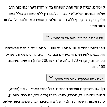
קייטרינג תבלין פועל תחת השגחת בד״ץ "יורה דעה" בפיקוח הרב
שלמה מחפוד שליט״א - כשרות למהדרין ללא פשרות, כולל בשר
חלק, ירק גוש קטיף ללא חשש תולעים, ושמירה מוחלטת על הלכות
בשר וחלב.
מה מינימום ההזמנה וכמה אפשר להזמין?
ניתן להזמין החל מ-10 מנות ועד 1,000 מנות ויותר. אנחנו מתאימים
את עצמנו לאירועים אינטימיים וגם לאירועים גדולים מאוד. תפריטי
הפרימיום (יוקרתי 170 ש״ח, על האש 300 ש״ח) דורשים מינימום
100 מנות.
האם אתם מספקים שירות לכל הארץ?
כן! אנו מספקים שירותי קייטרינג בכל רחבי הארץ - צפון (חיפה,
קריות, נהריה, עכו, טבריה, צפת), מרכז (תל אביב, בני ברק, רמת גן,
פתח תקווה, ראשון לציון), ירושלים והסביבה (בית שמש, ביתר עילית,