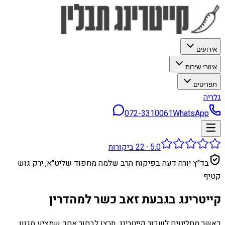
אירועים
איזורי שירות
תפריטים
גלריה
072-3310061
WhatsApp
5.0
·
22
ביקורות
בד״ץ יורה דעה בפיקוח הרב שלמה מחפוד שליט״א, ירק גוש
קטיף
קייטרינג בגבעת זאב כשר למהדרין
כאשר מחליטים לשכור קייטרינג, תרצו לבחור אחד שמציע מגוון