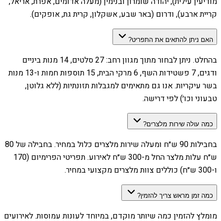
מודיעין עילית), יהודה שומרון ובנימין (מעלה אדומים, אפרת, אריאל,
קריית ארבע), ודרום (באר שבע, אשקלון, קרית גת, אופקים).
האם ניתן להתאים את התפריט?
בהחלט. ניתן לבחור מתוך מגוון רחב: 27 סלטים, 14 מנות ביניים
ודגים, 7 פשטידות השף, 6 מרקי הבית, 15 תוספות חמות ו-13 מנות
בשר עיקריות. אנו גם מתאימים למגבלות תזונתיות (ללא גלוטן,
טבעוני וכו׳) לפי דרישה.
כמה עולה שירות מלצרים?
בחבילות 90 ש״ח ומעלה שירות מלצרים כלול במחיר. בחבילה של 80
ש״ח עלות מלצר החל מ-300 ש״ח לאירוע. תפריטי הפרימיום (170
ו-300 ש״ח) כוללים צוות מלצרים מקצועי במחיר.
כמה זמן מראש צריך להזמין?
מומלץ להזמין כמה שיותר מוקדם, במיוחד לעונות עמוסות. לאירועים