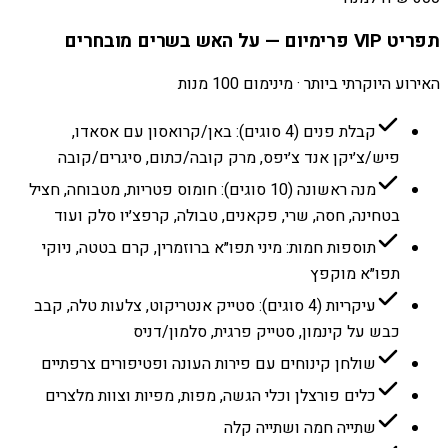
תפריט VIP פרימיום — על האש בשרים מובחרים
האירוע היוקרתי ביותר · מינימום 100 מנות
קבלת פנים (4 סוגים): באן/קרואסון עם אסאדו,
פיש/צ׳יקן אנד צ׳יפס, מרק קובה/כתום, סיגרים/קובה
מנה ראשונה (10 סוגים): חומוס פטריות, מטבוחה, חציל
בטחינה, חסה, שרי, פקאנים, טבולה, קרפצ׳יו סלק ועוד
תוספות חמות: מיני תפו״א ברוזמרין, קרם בטטה, ניוקי
תפו״א מוקפץ
עיקריות (4 סוגים): סטייק אנטריקוט, צלעות טלה, קבב
כבש על קינמון, סטייק פרגית, סלמון/דניס
שולחן קינוחים עם פירות העונה ופטיפורים צרפתיים
כלים פורצלן וכלי הגשה, מפות, מפיות וצוות מלצרים
שתייה חמה ושתייה קלה