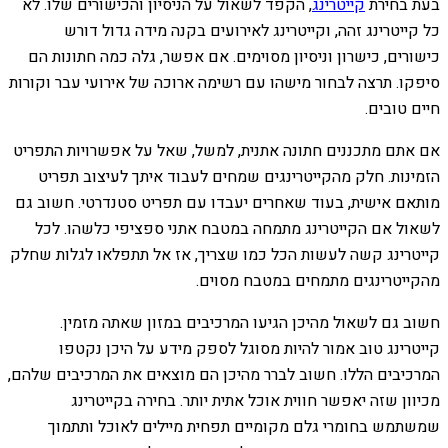
בעת בחירת
קייטרינג
, הקפד לשאול על הניסיון והכישורים שלו. לא
כל קייטרינג זהה, וקייטרינג לאירועים בקנה מידה גדול דורש
כישורים, כישרון וניסיון מסוימים. אם אפשר, גלה כמה חתונות הם
סיפקו. תרצה לבחור מישהו עם רשימה ארוכה של אירועי עבר וקורות
חיים טובים.
אם אתם מתכננים חתונה אתנית, למשל, שאל על אפשרויות התפריט
הזמינות. חלק מהקייטרינגים שמחים לעבוד איתך לעיצוב תפריט
מותאם אישית, בעוד שאחרים יעבדו עם תפריט סטנדרטי. חשוב גם
לשאול אם הקייטרינג מתמחה במטבח אתני ספציפי כלשהו. לכל
קייטרינג קשה לעשות הכל כמו שצריך, אז אל תתפלאו לגלות שחלק
מהקייטרינגים מתמחים במטבח מסוים.
חשוב גם לשאול מהיכן הגיעו המרכיבים במזון שאתה מזמין.
קייטרינג טוב אמור להיות מסוגל לספק מידע על היכן נקטפו
המרכיבים הללו. חשוב לברר מהיכן הם מוצאים את המרכיבים שלהם,
מכיוון שזה יאפשר חווית אוכל אתית יותר. בחירה בקייטרינג
שמשתמש בחומרי גלם מקומיים תפחית מיילים לאוכל ותתמוך