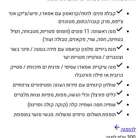
קבלת פנים: לחוח/קרואסון עם אסאדו, פיש/צ׳יקן אנד
צ׳יפס, מרק קובה/כתום, מטוגנים
מנה ראשונה: 11 סוגים (חומוס פטריות, מטבוחה, חציל
בטחינה, חסה, שרי, פקאנים, טבולה ועוד)
מנת ביניים: סלמון קראסט עם פירה בטטה / סיגר בשר
וצנוברים / טורטייה פטריות יער
מנה עיקרית: אסאדו עסיסי / פרגית ים תיכונית / סטייק
כרובית או פילה פורטבלו
שולחן קינוחים עם פירות העונה ופטיפורים צרפתיים
כלים פורצלן וכלי הגשה, מפות, מפיות וצוות מלצרים
שתייה חמה ושתייה קלה (קוקה קולה ופריגת)
תוספת תשלום: טיפים ומשלוח. מגשי סושי בתוספת.
להזמנה
300 ש״ח למנה