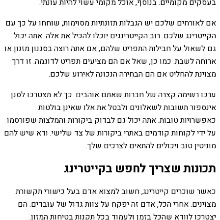
בעסקים מקומיים. בנוסף, אוכל מקומי עשוי להיות עונתי.
אם לאורחים שלכם יש הגבלות תזונתיות מסוימות, שוחחו על כך עם
הקייטרינג שלכם. רוב הקייטרינגים יוכלו להכיל את אלה. אתה יכול
גם לשאול על חבילות התפריט שלהם, אם אתה רוצה בסגנון מזנון או
ארוחה לשבת. כמו כן, שאל אם הם מציעים תפריט לדוגמה. זו דרך
מצוינת להחליט אם הם הבחירה הנכונה לאירוע שלכם.
ערכו רשימה קצרה של חברות שאתם אוהבים. כך לא תצטרכו לסנן
אינספור תשובות לשאלונים ולבטל את אלו שאינן בולטות
כאפשרויות טובות. אתה יכול גם לבדוק ביקורות והמלצות שפורסמו
על ידי לקוחות קודמים באתרי ביקורות של צד שלישי. ודא שיש להם
מוניטין טוב ויכולים להתאים לצרכים שלך.
תכונות שצריך לחפש בקייטרינג
כאשר שוכרים קייטרינג, חשוב למצוא אדם בעל כישורי תקשורת
מצוינים. אחרי הכל, אדם זה יפקח על צוות גדול של עובדים. הם
יצטרכו לוודא שהכל בזמן ולעמוד בכל תקנות בטיחות המזון.