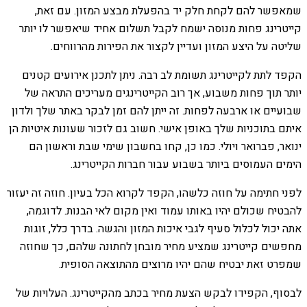
שמאפשר להם לקחת חלק יד בהפעלת מבצע המזון. עם זאת,
קייטרינג פחות מנוסה ישמח לקבל תשלום אחיד שיאפשר לו יותר
שליטה על היצע המזון ועדיין לקצור את הפירות מהרווחים.
הקפד לתת לקייטרינג תשומת לב רבה. ניתן לתכנן אירועים קטנים
יותר תוך פחות משבוע, אך רוב הקייטרינגים מעריכים התראה של
שבועיים או ארבעה לפחות. זה ייתן להם זמן לבקר באתר שלך ולדון
איתם בתוכניות שלך באופן אישי. חשוב גם לזכור שעונות איטיות הן
ינואר, פברואר ויולי. כמו כן, קחו בחשבון שימי שבת וראשון הם
הימים העמוסים ביותר בשבוע עבור חברות הקייטרינג.
לפני חתימה על חוזה כלשהו, ​​הקפד לקרוא הכל בעיון. חוזה זה יעזור
להבטיח שכולם יהיו באותו עמוד ואין מקום לאי הבנות. לדוגמה,
אתה יכול לכלול סעיף לגבי איכות המזון והגשה. בדרך כלל, זוגות
מחפשים קייטרינג שמציע מחיר מובחן לחתונה שלהם, כך שחוזה
שמפרט זאת יבטיח שהם יהיו מרוצים מהתוצאה הסופית.
לבסוף, הקפידו לבקש הצעת מחיר בכתב מהקייטרינג. העלויות של