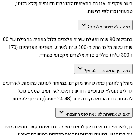
בשר עיקריות. אנו גם מתאימים למגבלות תזונתיות (ללא גלוטן,
טבעוני וכו׳) לפי דרישה.
כמה עולה שירות מלצרים?
בחבילות 90 ש״ח ומעלה שירות מלצרים כלול במחיר. בחבילה של 80
ש״ח עלות מלצר החל מ-300 ש״ח לאירוע. תפריטי הפרימיום (170
ו-300 ש״ח) כוללים צוות מלצרים מקצועי במחיר.
כמה זמן מראש צריך להזמין?
מומלץ להזמין כמה שיותר מוקדם, במיוחד לעונות עמוסות. לאירועים
גדולים מומלץ שבועיים-חודש מראש. לאירועים קטנים נוכל
להיענות גם בהתראה קצרה יותר (24-48 שעות), בכפוף לזמינות.
האם יש אפשרות לטעימה לפני ההזמנה?
כן, לאירועים גדולים ניתן לתאם טעימה. צרו איתנו קשר ונתאם מועד
נוח להיפגש, לטעום ולבנות יחד את התפריט המושלם לאירוע