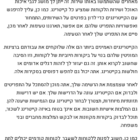
מאחרים שהשתמשו באותו שירות. זה ייתן לך מושג לגבי איכות
האוכל ושירות הלקוחות שמציע כל קייטרינג. כמו כן, עליך להיפגש
עם הקייטרינגים כדי לדון בפרטים על השירותים, התמחור
ואפשרויות התפריט שלהם. אם אפשר, תארגנו טעימות. לאחר מכן,
סיים את התפריט שלך לאחר הטעימה.
הקייטרינגים האמינים ביותר הם אלה שלוקחים את עבודתם ברצינות.
המוניטין שלהם בנוי על ביקורות חיוביות של לקוחות, וזו הסיבה
שחשוב לקרוא אותן. זה גם יעזור לך לזהות דגלים אדומים או
חולשות בקייטרינג. אתה יכול גם לחפש דפוסים בסקירות אלה.
לאחר שצמצמת את הרשימה שלך, אתה מוכן להסתכל על התפריטים
ולבדוק אם הקייטרינג עונה על הדרישות שלך. אם יש דרישות
תזונתיות מיוחדות, תצטרך לבחור קייטרינג עם הגמישות שיענה להן.
גם המלצות אישיות חשובות. אם אינך בטוח באיזה קייטרינג לשכור,
תוכל לבדוק ביקורות מקוונות או לבקש המלצות מחברים ובני
משפחה.
כמו כן, חשוב לפנות ללקוחות לשעבר. לקוחות קודמים יכולים לתת