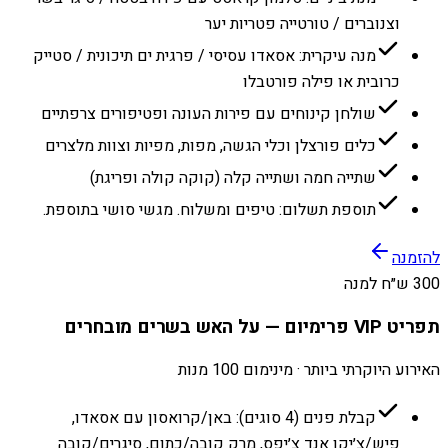
וצנוברים / טורטייה פטריות יער
מנה עיקרית: אסאדו עסיסי / פרגית ים תיכונית / סטייק
כרובית או פילה פורטבלו
שולחן קינוחים עם פירות העונה ופטיפורים צרפתיים
כלים פורצלן וכלי הגשה, מפות, מפיות וצוות מלצרים
שתייה חמה ושתייה קלה (קוקה קולה ופריגת)
תוספת תשלום: טיפים ומשלוח. מגשי סושי בתוספת.
להזמנה
300 ש״ח למנה
תפריט VIP פרימיום — על האש בשרים מובחרים
האירוע היוקרתי ביותר · מינימום 100 מנות
קבלת פנים (4 סוגים): באן/קרואסון עם אסאדו,
פיש/צ׳יקן אנד צ׳יפס, מרק קובה/כתום, סיגרים/קובה