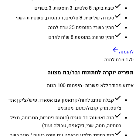
שבת בוקר: 8 סלטים, 3 תוספות, 3 בשרים
סעודה שלישית: 8 סלטים, דג מטוגן, פשטידת השף
חמין בשרי: בתוספת 35 ש״ח למנה
חמין פרווה: בתוספת 8 ש״ח לאדם
להזמנה
170 ש״ח למנה
תפריט יוקרה לחתונות ובר/בת מצווה
אירוע מהודר ללא פשרות · מינימום 100 מנות
קבלת פנים: לחוח/קרואסון עם אסאדו, פיש/צ׳יקן אנד
צ׳יפס, מרק קובה/כתום, מטוגנים
מנה ראשונה: 11 סוגים (חומוס פטריות, מטבוחה, חציל
בטחינה, חסה, שרי, פקאנים, טבולה ועוד)
מנת ביניים: סלמון קראסט עם פירה בטטה / סיגר בשר