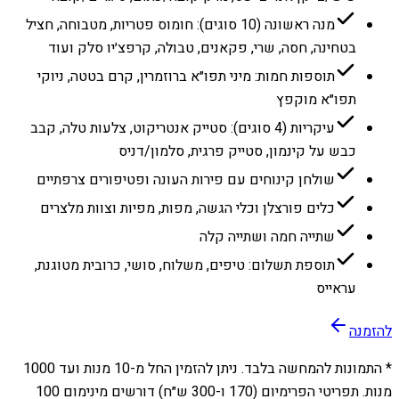
מנה ראשונה (10 סוגים): חומוס פטריות, מטבוחה, חציל
בטחינה, חסה, שרי, פקאנים, טבולה, קרפצ׳יו סלק ועוד
תוספות חמות: מיני תפו״א ברוזמרין, קרם בטטה, ניוקי
תפו״א מוקפץ
עיקריות (4 סוגים): סטייק אנטריקוט, צלעות טלה, קבב
כבש על קינמון, סטייק פרגית, סלמון/דניס
שולחן קינוחים עם פירות העונה ופטיפורים צרפתיים
כלים פורצלן וכלי הגשה, מפות, מפיות וצוות מלצרים
שתייה חמה ושתייה קלה
תוספת תשלום: טיפים, משלוח, סושי, כרובית מטוגנת,
עראייס
להזמנה
* התמונות להמחשה בלבד. ניתן להזמין החל מ-
10
מנות ועד
1000
מנות. תפריטי הפרימיום (170 ו-300 ש״ח) דורשים מינימום 100