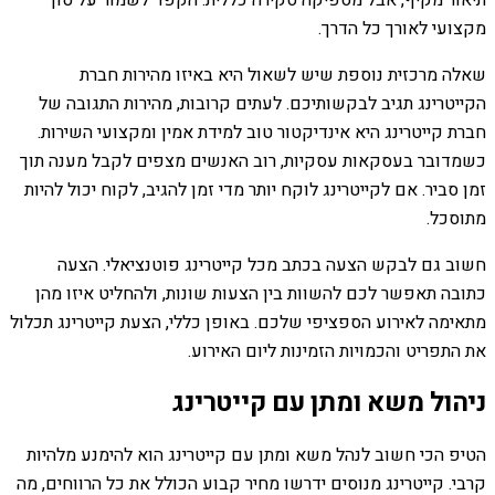
תיאור מקיף, אבל מספיקה סקירה כללית. הקפד לשמור על טון
מקצועי לאורך כל הדרך.
שאלה מרכזית נוספת שיש לשאול היא באיזו מהירות חברת
הקייטרינג תגיב לבקשותיכם. לעתים קרובות, מהירות התגובה של
חברת קייטרינג היא אינדיקטור טוב למידת אמין ומקצועי השירות.
כשמדובר בעסקאות עסקיות, רוב האנשים מצפים לקבל מענה תוך
זמן סביר. אם לקייטרינג לוקח יותר מדי זמן להגיב, לקוח יכול להיות
מתוסכל.
חשוב גם לבקש הצעה בכתב מכל קייטרינג פוטנציאלי. הצעה
כתובה תאפשר לכם להשוות בין הצעות שונות, ולהחליט איזו מהן
מתאימה לאירוע הספציפי שלכם. באופן כללי, הצעת קייטרינג תכלול
את התפריט והכמויות הזמינות ליום האירוע.
ניהול משא ומתן עם קייטרינג
הטיפ הכי חשוב לנהל משא ומתן עם קייטרינג הוא להימנע מלהיות
קרבי. קייטרינג מנוסים ידרשו מחיר קבוע הכולל את כל הרווחים, מה