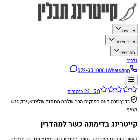
אירועים
איזורי שירות
תפריטים
גלריה
072-3310061
WhatsApp
5.0
·
22
ביקורות
בד״ץ יורה דעה בפיקוח הרב שלמה מחפוד שליט״א, ירק גוש
קטיף
קייטרינג בדימונה כשר למהדרין
כאשר בוחרים קייטרינג, חשוב לחפש כמה מאפיינים. הם צריכים