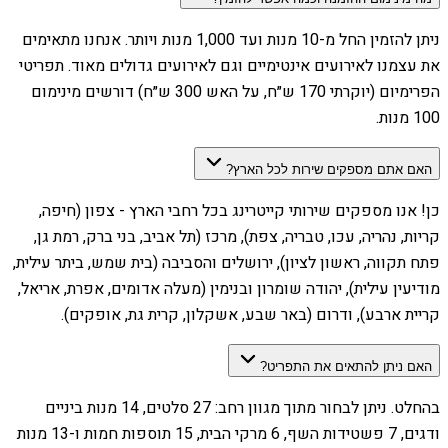
ניתן להזמין החל מ-10 מנות ועד 1,000 מנות ויותר. אנחנו מתאימים
את עצמנו לאירועים אינטימיים וגם לאירועים גדולים מאוד. תפריטי
הפרימיום (יוקרתי 170 ש״ח, על האש 300 ש״ח) דורשים מינימום
100 מנות.
האם אתם מספקים שירות לכל הארץ?
כן! אנו מספקים שירותי קייטרינג בכל רחבי הארץ - צפון (חיפה,
קריות, נהריה, עכו, טבריה, צפת), מרכז (תל אביב, בני ברק, רמת גן,
פתח תקווה, ראשון לציון), ירושלים והסביבה (בית שמש, ביתר עילית,
מודיעין עילית), יהודה שומרון ובנימין (מעלה אדומים, אפרת, אריאל,
קריית ארבע), ודרום (באר שבע, אשקלון, קרית גת, אופקים).
האם ניתן להתאים את התפריט?
בהחלט. ניתן לבחור מתוך מגוון רחב: 27 סלטים, 14 מנות ביניים
ודגים, 7 פשטידות השף, 6 מרקי הבית, 15 תוספות חמות ו-13 מנות