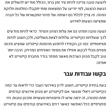
להצעה טובה צריכה להיות ציר זמן ברור, הכולל מתי יש להשלים את
הגשת ההצעה, למי יודיעו על התוצאות ומתי יתקבלו החלטות חלוקת
החוזה. זה צריך לכלול גם רשימה של פרטי התקשרות של כל חברה
שמציעה הצעות לאירוע.
הצעה טובה תפרט גם את עלות המזון והציוד. כדאי להיות מודעים
לכך שעלויות הקייטרינג עלולות לצאת משליטה, ולכן חשוב להיות
מציאותיים. כמו כן, הקפידו להימנע מהזמנת קייטרינג שמציע סכום
מסוים מבלי לבקש אפילו את מספר האורחים המדויק. הרבה יותר
טוב לקבל מגוון הערכות מאשר מספר בודד מחברת קייטרינג לא
אמינה.
בקשו עבודות עבר
בעת בחירת קייטרינג, חשוב לדון באירועי העבר כדי לראות עד כמה
הקייטרינג ריאלי ומעשי. אם לקייטרינג יש מגוון אירועים קודמים
תחת החגורה, זה יראה שיש לו מיומנויות מעשיות ותכנון טובות. היו
ספציפיים ככל האפשר כאשר דנים באירועים קודמים עם קייטרינג.