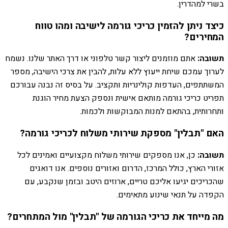
בשרי למהדרין.
כיצד ניתן להזמין כריכי גורמה לישיבה ומהו טווח
המחירים?
תשובה:
אתם מוזמנים ליצור קשר טלפוני או דרך האתר שלנו. נשמח
לערוך עמכם שיחת ייעוץ ללא עלות, להבין את צרכי הישיבה, מספר
המשתתפים, העדפות קולינריות ותקציב. על בסיס זה נבנה עבורכם
תפריט כריכי גורמה מותאם אישית ונספק הצעת מחיר הוגנת
ותחרותית, בהתאם למנות המבוקשות ולכמות.
האם "תבלין" מספקת שירותי משלוח לכריכי גורמה?
תשובה:
כן, אנו מספקים שירותי משלוח מקצועיים ואמינים לכל
אזורי הארץ, כולל המרכז, הדרום ואזורים נוספים. אנו דואגים
שהכריכים יגיעו אליכם טריים, ארוזים היטב ובזמן שנקבע, עם
הקפדה על תנאי שינוע מתאימים.
מה מייחד את כריכי הגורמה של "תבלין" מול המתחרים?