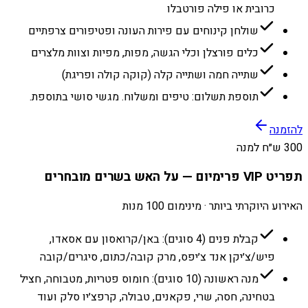
כרובית או פילה פורטבלו
שולחן קינוחים עם פירות העונה ופטיפורים צרפתיים
כלים פורצלן וכלי הגשה, מפות, מפיות וצוות מלצרים
שתייה חמה ושתייה קלה (קוקה קולה ופריגת)
תוספת תשלום: טיפים ומשלוח. מגשי סושי בתוספת.
להזמנה
300 ש״ח למנה
תפריט VIP פרימיום — על האש בשרים מובחרים
האירוע היוקרתי ביותר · מינימום 100 מנות
קבלת פנים (4 סוגים): באן/קרואסון עם אסאדו,
פיש/צ׳יקן אנד צ׳יפס, מרק קובה/כתום, סיגרים/קובה
מנה ראשונה (10 סוגים): חומוס פטריות, מטבוחה, חציל
בטחינה, חסה, שרי, פקאנים, טבולה, קרפצ׳יו סלק ועוד