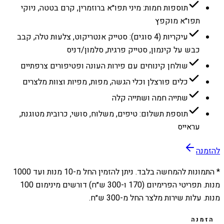
תוספות חמות: מיני תפו״א ברוזמרין, קרם בטטה, ניוקי
תפו״א מוקפץ
עיקריות (4 סוגים): סטייק אנטריקוט, צלעות טלה, קבב
כבש על קינמון, סטייק פרגית, סלמון/דניס
שולחן קינוחים עם פירות העונה ופטיפורים צרפתיים
כלים פורצלן וכלי הגשה, מפות, מפיות וצוות מלצרים
שתייה חמה ושתייה קלה
תוספת תשלום: טיפים, משלוח, סושי, כרובית מטוגנת,
עראייס
להזמנה
* התמונות להמחשה בלבד. ניתן להזמין החל מ-
10
מנות ועד
1000
מנות. תפריטי הפרימיום (170 ו-300 ש״ח) דורשים מינימום 100
מנות. עלות שירות מלצר החל מ-300 ש״ח.
הזמנה