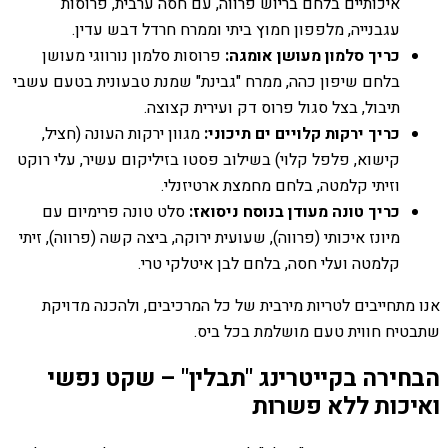
איכותיים בלחם בריוש פרווה, עם חסה ערבית, פרוסות
עגבנייה, מלפפון חמוץ ביתי וממרח חרדל דבש עדין.
כריך סלמון מעושן אומגה:
פרוסות סלמון נורווגי מעושן
בלחם שיפון כהה, ממרח "גבינת" שמנת טבעונית בטעם עשבי
תיבול, בצל סגול פרוס דק ועירית קצוצה.
כריך ירקות קלויים ים תיכוני:
מגוון ירקות העונה (חציל,
קישוא, פלפל קלוי) בשילוב פסטו בזיליקום עשיר, עלי רוקט
וזיתי קלמטה, בלחם מחמצת ארטיזנלי.
כריך טונה מעודן בנוסח ניסואז:
סלט טונה פרימיום עם
מיונז איכותי (פרווה), שעועית ירוקה, ביצה קשה (פרווה), זיתי
קלמטה ועלי חסה, בלחם לבן איטלקי טרי.
אנו מתחייבים לטריות מירבית של כל המרכיבים, ולהכנה מדויקת
שתבטיח חווית טעם מושלמת בכל ביס.
הבחירה בקייטרינג "תבלין" – שקט נפשי
ואיכות ללא פשרות