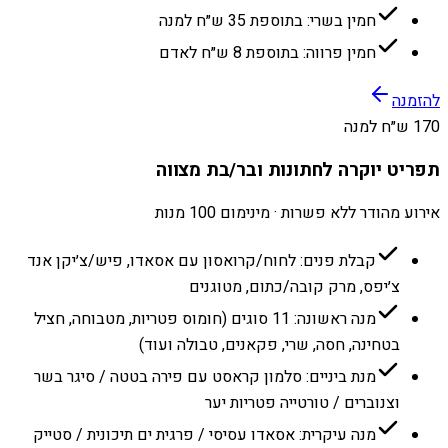
חמין בשרי: בתוספת 35 ש״ח למנה
חמין פרווה: בתוספת 8 ש״ח לאדם
להזמנה
170 ש״ח למנה
תפריט יוקרה לחתונות ובר/בת מצווה
אירוע מהודר ללא פשרות · מינימום 100 מנות
קבלת פנים: לחוח/קרואסון עם אסאדו, פיש/צ׳יקן אנד
צ׳יפס, מרק קובה/כתום, מטוגנים
מנה ראשונה: 11 סוגים (חומוס פטריות, מטבוחה, חציל
בטחינה, חסה, שרי, פקאנים, טבולה ועוד)
מנת ביניים: סלמון קראסט עם פירה בטטה / סיגר בשר
וצנוברים / טורטייה פטריות יער
מנה עיקרית: אסאדו עסיסי / פרגית ים תיכונית / סטייק