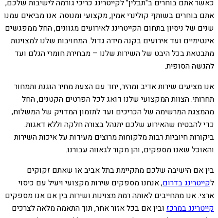
כאשר אתם בוחרים ב"תבלין" לקייטרינג כריכי גורמה לישיבות שלכם,
אתם בוחרים בשותף קולינרי אמין, מקצועי ומנוסה. אנו מביאים עמנו
שנים של ניסיון בתחום הקייטרינג לאירועים מגוונים, החל ממפגשים
אינטימיים ועד אירועים בקנה מידה גדול. המחויבות שלנו למצוינות
מתבטאת בכל היבט של השירות שלנו – מבחירת חומרי הגלם ועד
להגשה הסופית.
אנו מציעים שירות אדיב ומהיר, יחד עם הצעת מחיר הוגנת ותמחור
תחרותי. הצוות המקצועי שלנו דואג לכל הפרטים הקטנים, החל
מהמצגת המרשימה של הכריכים ועד לתזמון המדויק של המשלוח,
כדי להבטיח שהאירוע שלכם יתנהל בצורה חלקה וללא דאגות.
ביקורות חיוביות רבות מלקוחות מרוצים מעידות על איכות השירות
והאוכל שאנו מספקים, והן מקור לגאווה עבורנו.
בין אם הישיבה שלכם מתקיימת בתל אביב או שאתם זקוקים
ל
קייטרינג בדרום
, אנחנו מספקים שירות מקצועי ויעיל עם כיסוי
ארצי. אנו מתחייבים לאותה רמת מצוינות ושירות בין אם אנו מספקים
קייטרינג במרכז
ובין אם בכל אזור אחר, תוך התאמה מלאה לצרכים