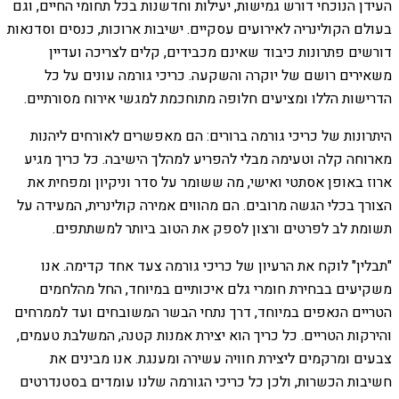
העידן הנוכחי דורש גמישות, יעילות וחדשנות בכל תחומי החיים, וגם
בעולם הקולינריה לאירועים עסקיים. ישיבות ארוכות, כנסים וסדנאות
דורשים פתרונות כיבוד שאינם מכבידים, קלים לצריכה ועדיין
משאירים רושם של יוקרה והשקעה. כריכי גורמה עונים על כל
הדרישות הללו ומציעים חלופה מתוחכמת למגשי אירוח מסורתיים.
היתרונות של כריכי גורמה ברורים: הם מאפשרים לאורחים ליהנות
מארוחה קלה וטעימה מבלי להפריע למהלך הישיבה. כל כריך מגיע
ארוז באופן אסתטי ואישי, מה ששומר על סדר וניקיון ומפחית את
הצורך בכלי הגשה מרובים. הם מהווים אמירה קולינרית, המעידה על
תשומת לב לפרטים ורצון לספק את הטוב ביותר למשתתפים.
"תבלין" לוקח את הרעיון של כריכי גורמה צעד אחד קדימה. אנו
משקיעים בבחירת חומרי גלם איכותיים במיוחד, החל מהלחמים
הטריים הנאפים במיוחד, דרך נתחי הבשר המשובחים ועד לממרחים
והירקות הטריים. כל כריך הוא יצירת אמנות קטנה, המשלבת טעמים,
צבעים ומרקמים ליצירת חוויה עשירה ומענגת. אנו מבינים את
חשיבות הכשרות, ולכן כל כריכי הגורמה שלנו עומדים בסטנדרטים