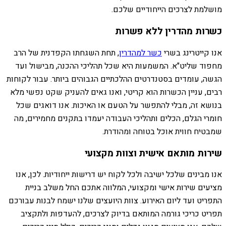
מושלמת לצרכים הייחודיים שלכם.
כשרות מהדרין ללא פשרות
אנו קייטרינג בשרי
כשר למהדרין
, תחת השגחתו הקפדנית של הרב
מחפוד שליט"א. המשמעות היא שכל תהליכי ההכנה, מבישול ועד
הגשה, עומדים בסטנדרטים ההלכתיים הגבוהים ביותר. עבור לקוחות
רבים, עניין הכשרות הוא קריטי, ואנו גאים להעניק שקט נפשי מלא
בנושא זה, מבלי להתפשר על הטעם או האיכות. אנו דואגים שכל
חומרי הגלם, הכלים ותהליכי העבודה יעמדו בתקנים מחמירים, מה
שמבטיח חווית אוכל בטוחה ומהודרת.
שירות מותאם אישית וצוות מקצועי
אנו מבינים שלכל ישיבה ולכל לקוח יש דרישות ייחודיות. לכן, אנו
מציעים שירות אישי ומקצועי, המלווה אתכם החל משלב בניית
התפריט ועד ליום האירוע. צוות היועצים שלנו ישמח לבנות עבורכם
תפריט כריכי גורמה המותאם בדיוק לצרכים, להעדפות ולתקציב