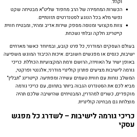
וקהל.
הכשרות המחמירה של הרב מחפוד שליט"א מבטיחה שקט
נפשי מלא בכל הנוגע לסטנדרטים תזונתיים.
צוות מקצועי ומנוסה מספק שירות אדיב ומהיר, ומבטיח חווית
קייטרינג חלקה ובלתי נשכחת.
בעולם העסקים המודרני, כל פרט קובע, ובמיוחד כאשר מארחים
ישיבות, כנסים או מפגשים חשובים. איכות הכיבוד המוגש משפיעה
באופן ישיר על האווירה, הרושם ורמת המקצועיות הכוללת. כריכי
גורמה לישיבות מציעים פתרון קולינרי מודרני, אלגנטי ופרקטי,
המשלב נוחות עם חווית טעמים עשירה ומפתיעה. קייטרינג "תבלין"
מביא לכם את הסטנדרט הגבוה ביותר בתחום, עם כריכי גורמה
מוקפדים, כשרים למהדרין, המבטיחים שהישיבה שלכם תהיה
מוצלחת גם מבחינה קולינרית.
כריכי גורמה לישיבות – לשדרג כל מפגש
עסקי