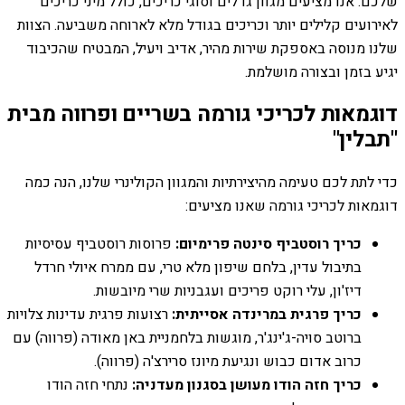
שלכם. אנו מציעים מגוון גדלים וסוגי כריכים, כולל מיני כריכים
לאירועים קלילים יותר וכריכים בגודל מלא לארוחה משביעה. הצוות
שלנו מנוסה באספקת שירות מהיר, אדיב ויעיל, המבטיח שהכיבוד
יגיע בזמן ובצורה מושלמת.
דוגמאות לכריכי גורמה בשריים ופרווה מבית
"תבלין"
כדי לתת לכם טעימה מהיצירתיות והמגוון הקולינרי שלנו, הנה כמה
דוגמאות לכריכי גורמה שאנו מציעים:
כריך רוסטביף סינטה פרימיום:
פרוסות רוסטביף עסיסיות
בתיבול עדין, בלחם שיפון מלא טרי, עם ממרח איולי חרדל
דיז'ון, עלי רוקט פריכים ועגבניות שרי מיובשות.
כריך פרגית במרינדה אסייתית:
רצועות פרגית עדינות צלויות
ברוטב סויה-ג'ינג'ר, מוגשות בלחמניית באן מאודה (פרווה) עם
כרוב אדום כבוש ונגיעת מיונז סרירצ'ה (פרווה).
כריך חזה הודו מעושן בסגנון מעדניה:
נתחי חזה הודו