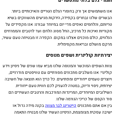
חומרי גלם בלתי מתפשרים
אנו משתמשים אך ורק בחומרי הגלם הטריים והאיכותיים ביותר.
הבשרים שלנו נבחרים בקפידה, הירקות מגיעים מהשווקים בשיא
טריותם, והלחמים נאפים מדי יום במיוחד עבורנו. אנו מקפידים על
מקוריות ואיכות כל מרכיב, החל מסוג הלחם ועד לרטבים והממרחים
הנלווים, כולם מוכנים אצלנו במקום. הקפדה זו מבטיחה טעם עשיר,
מרקם מושלם ובריאות מקסימלית.
יצירתיות קולינרית ושפים מנוסים
צוות השפים המוכשר והמנוסה שלנו מביא עמו שנים של ניסיון וידע
קולינרי. אנו משלבים מתכונים מסורתיים עם טוויסטים מודרניים,
ויוצרים טעמים ייחודיים ומפתיעים. כל כריך הוא תוצאה של חשיבה
יצירתית, ניסוי ודיוק, במטרה להעניק לכם חווית טעם ייחודית.
השילובים המיוחדים, המרינדות המורכבות והרטבים העשירים הם
סוד הקסם של כריכי הגורמה שלנו.
בין אם אתם מתכננים
קייטרינג לבר מצווה
בקנה מידה גדול או
ישיבה עסקית מצומצמת, הניסיון העשיר שלנו מבטיח התאמה