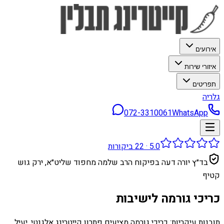
אירועים
איזורי שירות
תפריטים
גלריה
072-3310061
WhatsApp
5.0
·
22
ביקורות
בד״ץ יורה דעה בפיקוח הרב שלמה מחפוד שליט״א, ירק גוש
קטיף
כריכי גורמה לישיבות
תובנות עיקריות: כריכי גורמה מציעים פתרון קייטרינג אלגנטי, יעיל