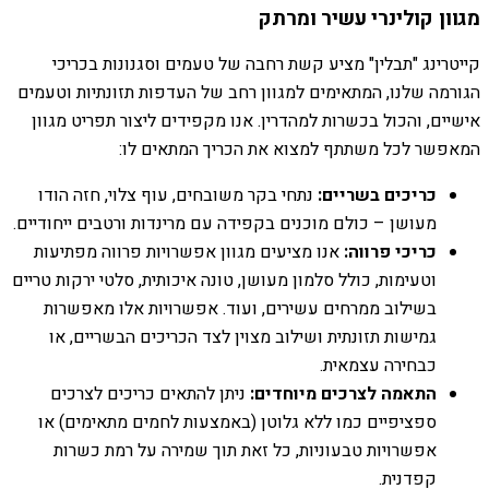
מגוון קולינרי עשיר ומרתק
קייטרינג "תבלין" מציע קשת רחבה של טעמים וסגנונות בכריכי
הגורמה שלנו, המתאימים למגוון רחב של העדפות תזונתיות וטעמים
אישיים, והכול בכשרות למהדרין. אנו מקפידים ליצור תפריט מגוון
המאפשר לכל משתתף למצוא את הכריך המתאים לו:
כריכים בשריים:
נתחי בקר משובחים, עוף צלוי, חזה הודו
מעושן – כולם מוכנים בקפידה עם מרינדות ורטבים ייחודיים.
כריכי פרווה:
אנו מציעים מגוון אפשרויות פרווה מפתיעות
וטעימות, כולל סלמון מעושן, טונה איכותית, סלטי ירקות טריים
בשילוב ממרחים עשירים, ועוד. אפשרויות אלו מאפשרות
גמישות תזונתית ושילוב מצוין לצד הכריכים הבשריים, או
כבחירה עצמאית.
התאמה לצרכים מיוחדים:
ניתן להתאים כריכים לצרכים
ספציפיים כמו ללא גלוטן (באמצעות לחמים מתאימים) או
אפשרויות טבעוניות, כל זאת תוך שמירה על רמת כשרות
קפדנית.