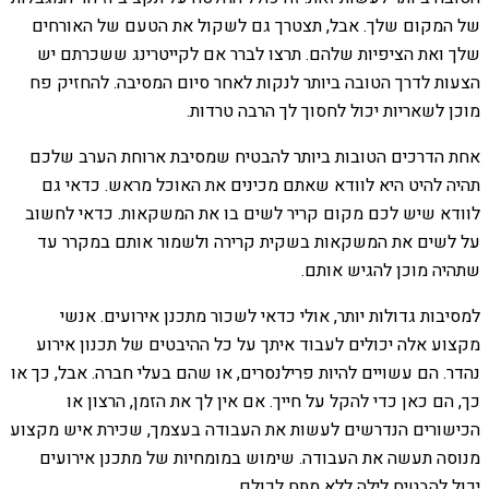
של המקום שלך. אבל, תצטרך גם לשקול את הטעם של האורחים
שלך ואת הציפיות שלהם. תרצו לברר אם לקייטרינג ששכרתם יש
הצעות לדרך הטובה ביותר לנקות לאחר סיום המסיבה. להחזיק פח
מוכן לשאריות יכול לחסוך לך הרבה טרדות.
אחת הדרכים הטובות ביותר להבטיח שמסיבת ארוחת הערב שלכם
תהיה להיט היא לוודא שאתם מכינים את האוכל מראש. כדאי גם
לוודא שיש לכם מקום קריר לשים בו את המשקאות. כדאי לחשוב
על לשים את המשקאות בשקית קרירה ולשמור אותם במקרר עד
שתהיה מוכן להגיש אותם.
למסיבות גדולות יותר, אולי כדאי לשכור מתכנן אירועים. אנשי
מקצוע אלה יכולים לעבוד איתך על כל ההיבטים של תכנון אירוע
נהדר. הם עשויים להיות פרילנסרים, או שהם בעלי חברה. אבל, כך או
כך, הם כאן כדי להקל על חייך. אם אין לך את הזמן, הרצון או
הכישורים הנדרשים לעשות את העבודה בעצמך, שכירת איש מקצוע
מנוסה תעשה את העבודה. שימוש במומחיות של מתכנן אירועים
יכול להבטיח לילה ללא מתח לכולם.