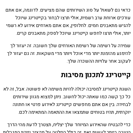
כדאי גם לשאול על סוג השירותים שהם מציעים. לדוגמה, אם אתם
עורכים ארוחת ערב רשמית, אולי תרצו לבחור בקייטרינג שיוכל
להגיש מתאבנים חמים. לחלופין, אם אתם מארחים אירוע לא רשמי
יותר, אולי תרצו לחפש קייטרינג שיוכל לספק מתאבנים קרים.
שמירה על רשימה של רשימת האורחים שלך חשובה. זה יעזור לך
להימנע מהזמנת יותר מדי אוכל ויותר מדי משקאות. זה גם יעזור לך
לעקוב אחר עלויות ההשכרה שלך.
קייטרינג לתכנון מסיבות
השגת קייטרינג למסיבה יכולה להיות משימה לא פשוטה. אבל, זה לא
כל כך קשה כמו שאתה יכול לחשוב. ניתן למצוא מגוון שירותים
לבחירה. בין אם אתם מחפשים קייטרינג לאירוע פרטי או חתונה
יוקרתית, תהיו בטוחים שתמצאו את ההתאמה המתאימה לכם.
כדי להבטיח שהאירוע המיוחד שלך יצליח, תצטרך לדעת מהי הדרך
הטובה ביותר לעשות זאת. זה כולל החלטה על תקציב וזיהוי המגבלות