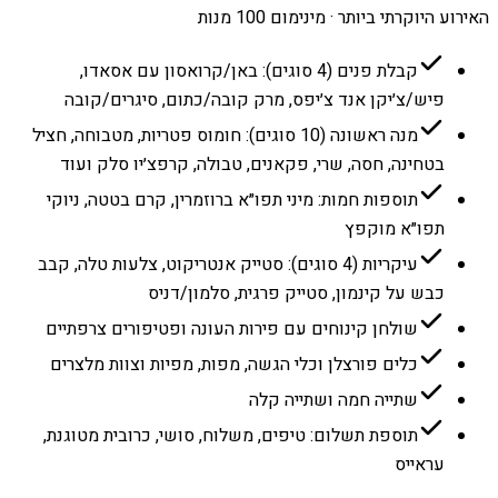
האירוע היוקרתי ביותר · מינימום 100 מנות
קבלת פנים (4 סוגים): באן/קרואסון עם אסאדו,
פיש/צ׳יקן אנד צ׳יפס, מרק קובה/כתום, סיגרים/קובה
מנה ראשונה (10 סוגים): חומוס פטריות, מטבוחה, חציל
בטחינה, חסה, שרי, פקאנים, טבולה, קרפצ׳יו סלק ועוד
תוספות חמות: מיני תפו״א ברוזמרין, קרם בטטה, ניוקי
תפו״א מוקפץ
עיקריות (4 סוגים): סטייק אנטריקוט, צלעות טלה, קבב
כבש על קינמון, סטייק פרגית, סלמון/דניס
שולחן קינוחים עם פירות העונה ופטיפורים צרפתיים
כלים פורצלן וכלי הגשה, מפות, מפיות וצוות מלצרים
שתייה חמה ושתייה קלה
תוספת תשלום: טיפים, משלוח, סושי, כרובית מטוגנת,
עראייס