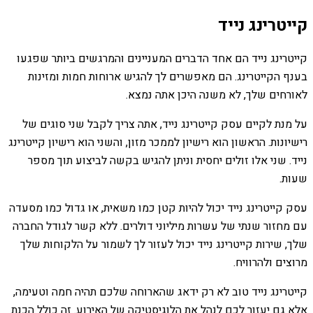
קייטרינג נייד
קייטרינג נייד הם אחד הדברים המעניינים והמרגשים ביותר שפגעו
בענף הקייטרינג. הם מאפשרים לך להגיש ארוחות חמות ומזינות
לאורחים שלך, לא משנה היכן אתה נמצא.
על מנת לקיים עסק קייטרינג נייד, אתה צריך לקבל שני סוגים של
רישיונות. הראשון הוא רישיון לממכר מזון, והשני הוא רישיון קייטרינג
נייד. שני אלו זולים יחסית וניתן להגיש בקשה לביצוע תוך מספר
שעות.
עסק קייטרינג נייד יכול להיות קטן כמו משאית, או גדול כמו מסעדה
עם מחזור שנתי של עשרות מיליוני דולרים. ללא קשר לגודל החברה
שלך, שירות קייטרינג נייד יכול לעזור לך לשמור על הלקוחות שלך
מרוצים ולהרוויח.
קייטרינג נייד טוב לא רק ידאג שהארוחה שלכם תהיה חמה וטעימה,
אלא גם יעזור לכם לנהל את הלוגיסטיקה של האירוע. זה כולל הכנת