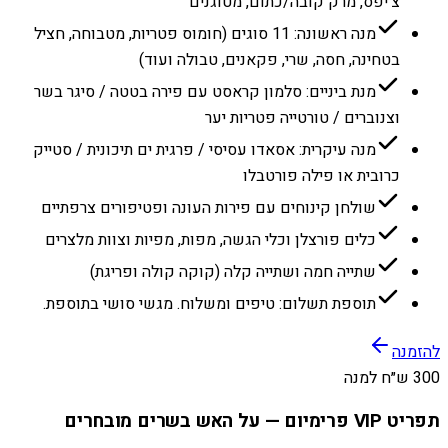
צ׳יפס, מרק קובה/כתום, מטוגנים
מנה ראשונה: 11 סוגים (חומוס פטריות, מטבוחה, חציל
בטחינה, חסה, שרי, פקאנים, טבולה ועוד)
מנת ביניים: סלמון קראסט עם פירה בטטה / סיגר בשר
וצנוברים / טורטייה פטריות יער
מנה עיקרית: אסאדו עסיסי / פרגית ים תיכונית / סטייק
כרובית או פילה פורטבלו
שולחן קינוחים עם פירות העונה ופטיפורים צרפתיים
כלים פורצלן וכלי הגשה, מפות, מפיות וצוות מלצרים
שתייה חמה ושתייה קלה (קוקה קולה ופריגת)
תוספת תשלום: טיפים ומשלוח. מגשי סושי בתוספת.
להזמנה
300 ש״ח למנה
תפריט VIP פרימיום — על האש בשרים מובחרים