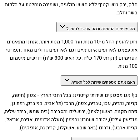
חלק, ירק גוש קטיף ללא חשש תולעים, ושמירה מוחלטת על הלכות
בשר וחלב.
מה מינימום ההזמנה וכמה אפשר להזמין?
ניתן להזמין החל מ-10 מנות ועד 1,000 מנות ויותר. אנחנו מתאימים
את עצמנו לאירועים אינטימיים וגם לאירועים גדולים מאוד. תפריטי
הפרימיום (יוקרתי 170 ש״ח, על האש 300 ש״ח) דורשים מינימום
100 מנות.
האם אתם מספקים שירות לכל הארץ?
כן! אנו מספקים שירותי קייטרינג בכל רחבי הארץ - צפון (חיפה,
קריות, נהריה, עכו, טבריה, צפת), מרכז (תל אביב, בני ברק, רמת גן,
פתח תקווה, ראשון לציון), ירושלים והסביבה (בית שמש, ביתר עילית,
מודיעין עילית), יהודה שומרון ובנימין (מעלה אדומים, אפרת, אריאל,
קריית ארבע), ודרום (באר שבע, אשקלון, קרית גת, אופקים).