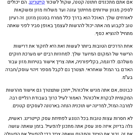
אם אתם מתכננים חתונה קטנה, שקול לשכור
קייטרינג
. הם יכולים
לספק מגוון שירותים מחיתוך עוגה ועד משלוח מזון ומשקאות
לאורחים שלך. האוכל הוא בדרך כלל ממרח בסגנון מזנון. זה רעיון
טוב לקבוע מה אתה יכול להרשות לעצמך באופן סביר לפני שאתה
מתחיל להוציא כסף.
אחת הדרכים הטובות ביותר לעשות זאת היא לחקור את דרישות
הרישוי של המקום המיועד שלך. למחוזות רבים יש מערכת חוקים
משלהם. לדוגמה, בקליפורניה, אתה צריך אישור בטיחות מזון עבור
האדם בר המזל שאחראי. תצטרך גם לקבל מספר זיהוי עוסק/חברה
בע"מ.
כבונוס, אם אתה מגיש אלכוהול, ייתכן שתצטרך גם אישור מהרשות
המקומית לבקרת אלכוהול. האמור לעיל כרוך בעבודת רגליים רבה.
למרבה המזל, למדינה יש תוכנית הנחה בארנונה לעסקים קטנים.
לא חסרות עצות טובות בכל הנוגע לפתיחת עסק קייטרינג. ראשית,
גלה בדיוק איזה סוג עסק אתה מתכנן להפעיל. בזמן שאתה עושה
את זה, זכור את הציוד והמקום שאתה צריך כדי להפעיל את הפעולה