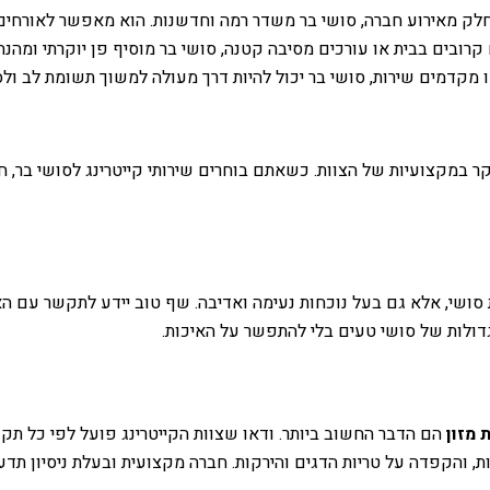
חלק מאירוע חברה, סושי בר משדר רמה וחדשנות. הוא מאפשר לאורחים
רובים בבית או עורכים מסיבה קטנה, סושי בר מוסיף פן יוקרתי ומהנה
קדמים שירות, סושי בר יכול להיות דרך מעולה למשוך תשומת לב ולס
קר במקצועיות של הצוות. כשאתם בוחרים שירותי קייטרינג לסושי בר,
סושי, אלא גם בעל נוכחות נעימה ואדיבה. שף טוב יידע לתקשר עם האור
 גדולות של סושי טעים בלי להתפשר על האיכות.
 מזון
הם הדבר החשוב ביותר. ודאו שצוות הקייטרינג פועל לפי כל תקני
ת, והקפדה על טריות הדגים והירקות. חברה מקצועית ובעלת ניסיון ת