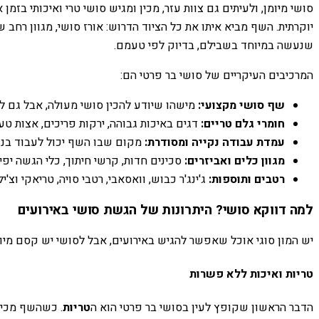
סושי מיומן, ולעיתים גם צוות עזר, מכין ומגיש סושי טרי ואיכותי ב
יוקרתית. השף מביא איתו את כל הציוד הדרוש: אורז סושי, מגוון רחב 
שנעשה במיוחד בשבילם, בדיוק לפי טעמם.
המרכיבים העיקריים של סושי בר פרטי הם:
שף סושי מקצועי:
מישהו שיודע להכין סושי מעולה, אבל גם ל
חומרי גלם טריים:
דגים באיכות גבוהה, ירקות פריכים, אצות טע
עמדת עבודה נקייה ומסודרת:
מקום שבו השף יכול לעבוד בנוח
מגוון כלים ואביזרים:
סכינים חדות, קרשי חיתוך, כלי הגשה יפי
רטבים ותוספות:
ג'ינג'ר כבוש, וואסאבי, רטבי סויה, טריאקי וצ'יל
למה דווקא סושי? היתרונות של הגשת סושי באירועים
יש המון סוגי אוכל שאפשר להגיש באירועים, אבל לסושי יש קסם מיוח
טריות ואיכות ללא פשרות
הדבר הראשון שקופץ לעין בסושי בר פרטי הוא ה
טריות
. כשהשף מכין 