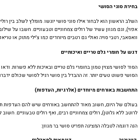
בחירת סוגי הסושי
השלב הראשון הוא לבחור אילו סוגי סושי יוגשו. מומלץ לשלב בין רולי
אפוי), וגם מגוון עשיר של רולים צמחוניים וטבעוניים. חשבו על שיל
וואסאבי, רטבי סויה ואולי גם רטבים מיוחדים כמו צ'ילי מתוק או טרי
דגש על חומרי גלם טריים ואיכותיים
הסוד לסושי מצוין טמון בחומרי גלם טריים ובאיכות ללא פשרות. ודאו 
הסושי פשוט טעים יותר. זה ההבדל בין סושי רגיל לסושי שכולם ידברו 
התחשבות באורחים מיוחדים (אלרגיות, העדפות)
בעולם של היום, חשוב מאוד להתחשב באורחים שיש להם העדפות תזונתי
לרוטב ללא גלוטן), רולים צמחוניים רבים, ואף רולים טבעוניים. חשוב
הנה דוגמה לטבלה המציגה תפריט סושי בר מגוון: