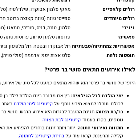
קטגוריה
דוגמאות למאכלים
רולים קלאסיים
מאקי סלמון אבוקדו, פילדלפיה (סלמו
רולים מיוחדים
ספייסי טונה (טונה קצוצה ברוטב חר
ניגירי
סלמון, טונה, דניס, סורימי, טמאגו (חב
סאשימי
פרוסות סלמון טריות, פרוסות טונה טר
אפשרויות צמחוניות/טבעוניות
רול אבוקדו ובטטה, רול מלפפון וגזר,
תוספות נלוות
סלט אצות יפני, אדממה (פולי סויה), ג
לאילו אירועים מתאים סושי בר פרטי?
היופי של סושי בר פרטי הוא שהוא מתאים כמעט לכל סוג של אירוע, גדו
ימי הולדת לכל הגילאים:
לכולם. תוכלו למצוא מידע נוסף על
קייטרינג לימי הולדת
באתר.
בר/בת מצווה:
חגיגת המעבר לבגרות היא אירוע מרגש. סושי בר י
נוספים, בקרו בעמוד
קייטרינג לבת מצווה
.
חתונות ואירועי חתונה:
יותר ויותר זוגות בוחרים להפתיע את ה
קלילה ומרעננת. קראו עוד על
בחירת קייטרינג לחתונה
.