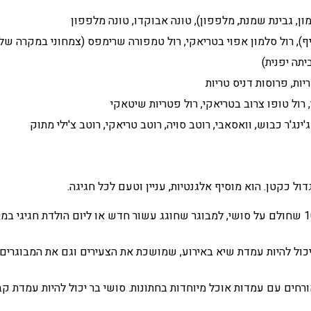
ן, גבינת שמנת, מלפפון), טונה אבוקדו, טונה מלפפון
יף), רול סלמון אפוי בטריאקי, רול טמפורה שרימפס (צמחוני במקרה של
יתה יפנית)
יות, פרוסות דניס טריות
 רול טופו צרוב בטריאקי, רול פטריות שיטאקי
'ינג'ר כבוש, וואסאבי, רוטב סויה, רוטב טריאקי, רוטב צ'ילי מתוק
ל כקטן. הוא מוסיף אלגנטיות, עניין וטעם לכל חגיגה.
בין אם מדובר ביום הולדת לילד בן 10 שחולם על סושי, למבוגר שחוגג עשור חדש או ליו
כול להיות עמדת שיא באירוע, שמושכת את הצעירים וגם את המבוגרים. זו
אורחים עם עמדות אוכל מיוחדות בחתונות. סושי בר יכול להיות עמדת ק