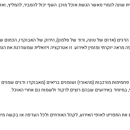
בית שונה לגמרי מאשר הגשת אוכל מוכן. השף יכול להסביר, להמליץ, ו
דגים (אדום של טונה, ורוד של סלמון), הירוק של האבוקדו, הכתום של
 מראה יוקרתי ומזמין לאירוע. זו אטרקציה ויזואלית שמשדרגת את הנרא
 פחמימות מורכבות (מהאורז) ושומנים בריאים (מאבוקדו ודגים שמנים 
י, במיוחד באירועים שבהם רוצים לרקוד ולשמוח גם אחרי האוכל.
 את התפריט לאופי האירוע, לקהל האורחים ולכל העדפה או בקשה מיו