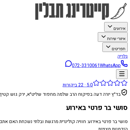
אירועים
איזורי שירות
תפריטים
גלריה
072-3310061
WhatsApp
5.0
·
22
ביקורות
בד״ץ יורה דעה בפיקוח הרב שלמה מחפוד שליט״א, ירק גוש קטיף
סושי בר פרטי באירוע
סושי בר פרטי באירוע: חוויה קולינרית מרגשת ובלתי נשכחת האם אתם 
הזדמנות מצוינת