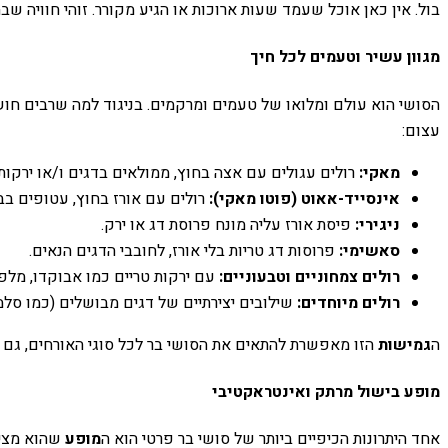
בול. אין כאן אוכל שעמד שעות ארוכות או הגיע מקורר. זוהי חוויה 
מגוון עשיר וטעמים לכל חיך
הסושי הוא עולם ומלואו של טעמים ומרקמים. בניגוד למה שרבים חושבי
עצום:
מאקי:
רולים עגולים עם אצה בחוץ, ממולאים בדגים ו/או ירקות.
אינסייד-אאוט (פוטו מאקי):
רולים עם אורז בחוץ, עטופים בב
ניגירי:
פיסת אורז עליה מונח פרוסת דג או ירק.
סאשימי:
פרוסות דג טריות בלי אורז, לחובבי הדגים הנאים.
רולים צמחוניים וטבעוניים:
עם ירקות טריים כמו אבוקדו, מלפפ
רולים מיוחדים:
שילובים יצירתיים של דגים מבושלים (כמו סלמון
ה
גמישות
הזו מאפשרת להתאים את הסושי בר לכל סוגי האורחים, גם ל
מופע בישול מרתק ואינטראקטיבי
אחד היתרונות הכיפיים ביותר של סושי בר פרטי הוא ה
מופע
שהוא מציע