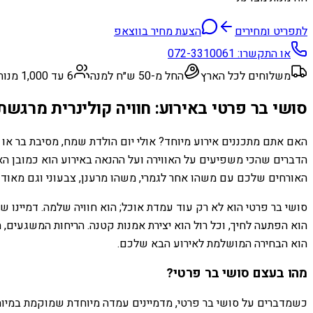
לתפריט ומחירים
הצעת מחיר בווצאפ
או התקשרו:
072-3310061
משלוחים לכל הארץ
החל מ-50 ש״ח למנה
6 עד 1,000 מנות
סושי בר פרטי באירוע: חוויה קולינרית מרגש
האם אתם מתכננים אירוע מיוחד? אולי יום הולדת שמח, מסיבת בר או ב
הדברים שהכי משפיעים על האווירה ועל ההנאה באירוע הוא כמובן האו
האורחים שלכם עם משהו אחר לגמרי, משהו מרענן, צבעוני וגם מאוד 
סושי בר פרטי הוא לא רק עוד עמדת אוכל; הוא חוויה שלמה. דמיינו שף 
הוא הפתעה לחיך, וכל רול הוא יצירת אמנות קטנה. הריחות המשגעים, 
הוא הבחירה המושלמת לאירוע הבא שלכם.
מהו בעצם סושי בר פרטי?
כשמדברים על סושי בר פרטי, מדמיינים עמדה מיוחדת שמוקמת במיוח