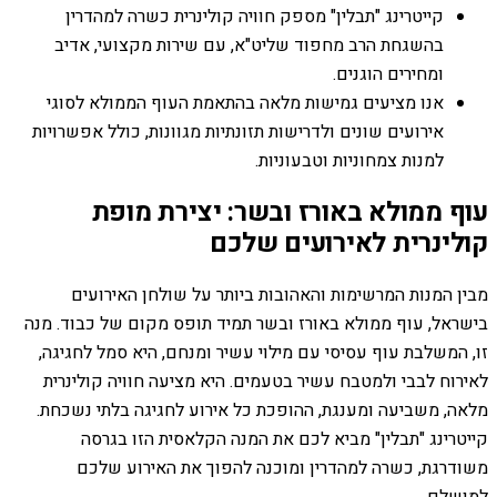
קייטרינג "תבלין" מספק חוויה קולינרית כשרה למהדרין
בהשגחת הרב מחפוד שליט"א, עם שירות מקצועי, אדיב
ומחירים הוגנים.
אנו מציעים גמישות מלאה בהתאמת העוף הממולא לסוגי
אירועים שונים ולדרישות תזונתיות מגוונות, כולל אפשרויות
למנות צמחוניות וטבעוניות.
עוף ממולא באורז ובשר: יצירת מופת
קולינרית לאירועים שלכם
מבין המנות המרשימות והאהובות ביותר על שולחן האירועים
בישראל, עוף ממולא באורז ובשר תמיד תופס מקום של כבוד. מנה
זו, המשלבת עוף עסיסי עם מילוי עשיר ומנחם, היא סמל לחגיגה,
לאירוח לבבי ולמטבח עשיר בטעמים. היא מציעה חוויה קולינרית
מלאה, משביעה ומענגת, ההופכת כל אירוע לחגיגה בלתי נשכחת.
קייטרינג "תבלין" מביא לכם את המנה הקלאסית הזו בגרסה
משודרגת, כשרה למהדרין ומוכנה להפוך את האירוע שלכם