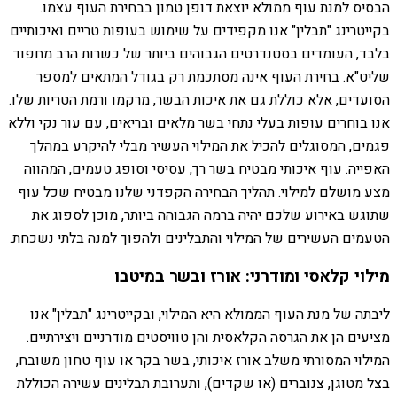
הבסיס למנת עוף ממולא יוצאת דופן טמון בבחירת העוף עצמו.
בקייטרינג "תבלין" אנו מקפידים על שימוש בעופות טריים ואיכותיים
בלבד, העומדים בסטנדרטים הגבוהים ביותר של כשרות הרב מחפוד
שליט"א. בחירת העוף אינה מסתכמת רק בגודל המתאים למספר
הסועדים, אלא כוללת גם את איכות הבשר, מרקמו ורמת הטריות שלו.
אנו בוחרים עופות בעלי נתחי בשר מלאים ובריאים, עם עור נקי וללא
פגמים, המסוגלים להכיל את המילוי העשיר מבלי להיקרע במהלך
האפייה. עוף איכותי מבטיח בשר רך, עסיסי וסופג טעמים, המהווה
מצע מושלם למילוי. תהליך הבחירה הקפדני שלנו מבטיח שכל עוף
שתוגש באירוע שלכם יהיה ברמה הגבוהה ביותר, מוכן לספוג את
הטעמים העשירים של המילוי והתבלינים ולהפוך למנה בלתי נשכחת.
מילוי קלאסי ומודרני: אורז ובשר במיטבו
ליבתה של מנת העוף הממולא היא המילוי, ובקייטרינג "תבלין" אנו
מציעים הן את הגרסה הקלאסית והן טוויסטים מודרניים ויצירתיים.
המילוי המסורתי משלב אורז איכותי, בשר בקר או עוף טחון משובח,
בצל מטוגן, צנוברים (או שקדים), ותערובת תבלינים עשירה הכוללת