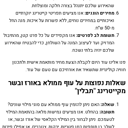
שהאירוע שלכם יתנהל בצורה חלקה ומוצלחת.
מחירים הוגנים:
אנו מציעים תפריטי קייטרינג יוקרתיים
ואיכותיים במחירים נוחים, ללא פשרות על איכות. מנה החל
מ-50 ש"ח.
תשומת לב לפרטים:
אנו מקפידים על כל פרט קטן, מהתיבול
המדויק ועד לעיצוב המנה על השולחן, כדי להבטיח שהאירוע
שלכם יהיה בלתי נשכח.
פנו אלינו עוד היום לקבלת הצעת מחיר מותאמת אישית ולתכנון
חוויה קולינרית שתשאיר את אורחיכם עם טעם של עוד.
שאלות נפוצות על עוף ממולא באורז ובשר
מקייטרינג "תבלין"
שאלה:
האם ניתן להזמין עוף ממולא עם סוגי מילוי שונים?
תשובה:
בהחלט. אנו מציעים גמישות מלאה בהתאמת המילוי
לטעמכם. ניתן לבחור בין המילוי הקלאסי של אורז ובשר, או
לשלב בו תוספות כמו פטריות, ירקות, צנוברים, או אפילו פירות