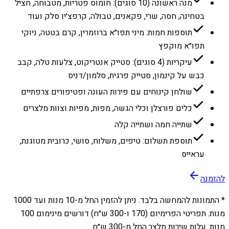
מנה ראשונה (10 סוגים): חומוס פטריות, מטבוחה, חציל
בטחינה, חסה, שרי, פקאנים, טבולה, קרפצ׳יו סלק ועוד
תוספות חמות: מיני תפו״א ברוזמרין, קרם בטטה, ניוקי
תפו״א מוקפץ
עיקריות (4 סוגים): סטייק אנטריקוט, צלעות טלה, קבב
כבש על קינמון, סטייק פרגית, סלמון/דניס
שולחן קינוחים עם פירות העונה ופטיפורים צרפתיים
כלים פורצלן וכלי הגשה, מפות, מפיות וצוות מלצרים
שתייה חמה ושתייה קלה
תוספת תשלום: טיפים, משלוח, סושי, כרובית מטוגנת,
עראייס
להזמנה
* התמונות להמחשה בלבד. ניתן להזמין החל מ-
10
מנות ועד
1000
מנות. תפריטי הפרימיום (170 ו-300 ש״ח) דורשים מינימום 100
מנות. עלות שירות מלצר החל מ-300 ש״ח.