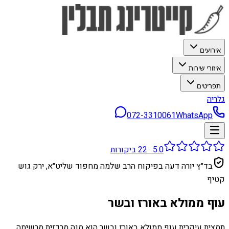
אירועים
איזורי שירות
תפריטים
גלריה
072-3310061
WhatsApp
5.0
·
22
ביקורות
בד״ץ יורה דעה בפיקוח הרב שלמה מחפוד שליט״א, ירק גוש
קטיף
עוף ממולא באורז ובשר
תמצית עיקרית עוף ממולא באורז ובשר הוא מנה מרכזית מרשימה