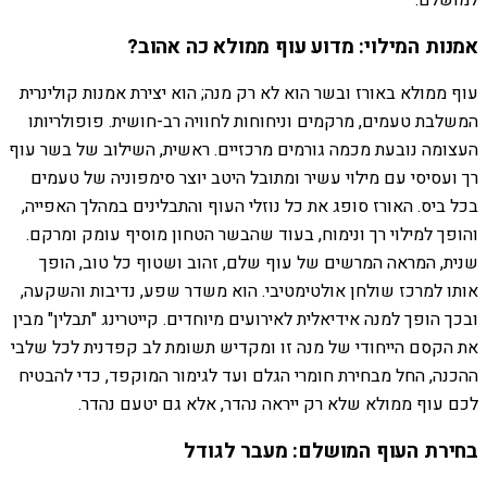
למושלם.
אמנות המילוי: מדוע עוף ממולא כה אהוב?
עוף ממולא באורז ובשר הוא לא רק מנה; הוא יצירת אמנות קולינרית
המשלבת טעמים, מרקמים וניחוחות לחוויה רב-חושית. פופולריותו
העצומה נובעת מכמה גורמים מרכזיים. ראשית, השילוב של בשר עוף
רך ועסיסי עם מילוי עשיר ומתובל היטב יוצר סימפוניה של טעמים
בכל ביס. האורז סופג את כל נוזלי העוף והתבלינים במהלך האפייה,
והופך למילוי רך ונימוח, בעוד שהבשר הטחון מוסיף עומק ומרקם.
שנית, המראה המרשים של עוף שלם, זהוב ושטוף כל טוב, הופך
אותו למרכז שולחן אולטימטיבי. הוא משדר שפע, נדיבות והשקעה,
ובכך הופך למנה אידיאלית לאירועים מיוחדים. קייטרינג "תבלין" מבין
את הקסם הייחודי של מנה זו ומקדיש תשומת לב קפדנית לכל שלבי
ההכנה, החל מבחירת חומרי הגלם ועד לגימור המוקפד, כדי להבטיח
לכם עוף ממולא שלא רק ייראה נהדר, אלא גם יטעם נהדר.
בחירת העוף המושלם: מעבר לגודל