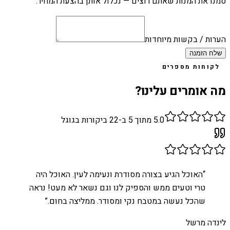
סמנו את המנות שאתם רוצים — נכלול אותן בהצעת המחיר.
הערות / בקשות מיוחדות
שלח הזמנה
לקוחות מספרים
מה אומרים עלינו?
5.0
מתוך 5 ב-
22
ביקורות בגוגל
“
האוכל הגיע בצורה מסודרת ונעימה לעין. האוכל היה
טרי וטעים ממש והספיק לנו וגם נשאר לא מעט! נראה
שהכל נעשה במטבח נקי ומסודר. ממליצה בחום.
”
לינדה מרשל