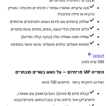
וצנוברים / טורטייה פטריות יער
מנה עיקרית: אסאדו עסיסי / פרגית ים תיכונית / סטייק
כרובית או פילה פורטבלו
שולחן קינוחים עם פירות העונה ופטיפורים צרפתיים
כלים פורצלן וכלי הגשה, מפות, מפיות וצוות מלצרים
שתייה חמה ושתייה קלה (קוקה קולה ופריגת)
תוספת תשלום: טיפים ומשלוח. מגשי סושי בתוספת.
להזמנה
300 ש״ח למנה
תפריט VIP פרימיום — על האש בשרים מובחרים
האירוע היוקרתי ביותר · מינימום 100 מנות
קבלת פנים (4 סוגים): באן/קרואסון עם אסאדו,
פיש/צ׳יקן אנד צ׳יפס, מרק קובה/כתום, סיגרים/קובה