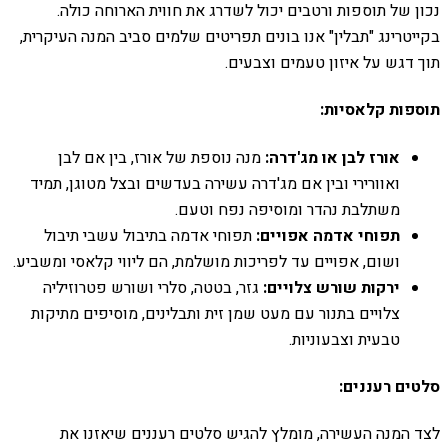
נכון של תוספות ורטבים יכול לשדרג את חווית הארוחה כולה.
בקייטרינג "תבלין" אנו בונים תפריטים שלמים סביב המנה העיקרית,
תוך דגש על איזון טעמים וצבעים.
תוספות קלאסיות:
אורז לבן או מג'דרה:
מנה נוספת של אורז, בין אם לבן
ואוורירי ובין אם מג'דרה עשירה בעדשים ובצל מטוגן, תמיד
משתלבת נהדר ומוסיפה נפח וטעם.
תפוחי אדמה אפויים:
תפוחי אדמה בתיבול עשבי תיבול
ושום, אפויים עד לפריכות מושלמת, הם ליווי קלאסי ומשביע.
ירקות שורש צלויים:
גזר, בטטה, סלרי ושורש פטרוזיליה
צלויים בתנור עם מעט שמן זית ותבלינים, מוסיפים מתיקות
טבעית וצבעוניות.
סלטים רעננים:
לצד המנה העשירה, מומלץ להגיש סלטים רעננים שיאזנו את