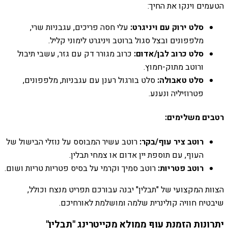
הטעמים וינקו את החיך:
סלט ירוק עם ויניגרט:
עלי חסה פריכים, עגבניות שרי,
מלפפונים ובצל סגול ברוטב ויניגרט לימוני קליל.
סלט כרוב לבן/אדום:
כרוב מגורר דק עם גזר, עשבי תיבול
ורוטב מתוק-חמוץ.
סלט טאבולה:
סלט בורגול רענן עם עגבניות, מלפפונים,
פטרוזיליה ונענע.
רטבים משלימים:
רוטב ציר עוף/בקר:
רוטב עשיר המבוסס על נוזלי הבישול של
העוף, עם תוספת יין אדום או צמחי תבלין.
רוטב פטריות:
רוטב סמיך וקרמי על בסיס פטריות טריות ושום.
הצוות המקצועי של "תבלין" יבנה עבורכם תפריט מנצח וכולל,
שיבטיח חוויה קולינרית שלמה ומושלמת לאורחיכם.
יתרונות הזמנת עוף ממולא מקייטרינג "תבלין"