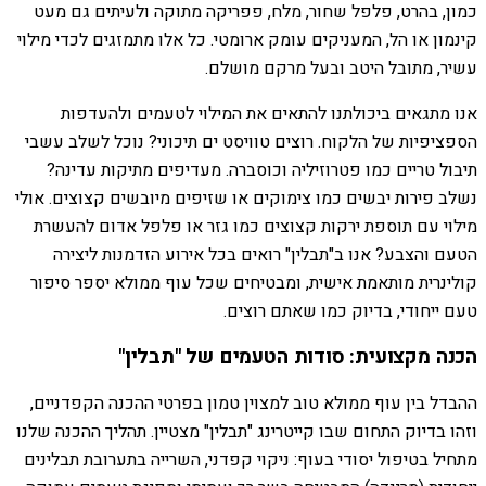
כמון, בהרט, פלפל שחור, מלח, פפריקה מתוקה ולעיתים גם מעט
קינמון או הל, המעניקים עומק ארומטי. כל אלו מתמזגים לכדי מילוי
עשיר, מתובל היטב ובעל מרקם מושלם.
אנו מתגאים ביכולתנו להתאים את המילוי לטעמים ולהעדפות
הספציפיות של הלקוח. רוצים טוויסט ים תיכוני? נוכל לשלב עשבי
תיבול טריים כמו פטרוזיליה וכוסברה. מעדיפים מתיקות עדינה?
נשלב פירות יבשים כמו צימוקים או שזיפים מיובשים קצוצים. אולי
מילוי עם תוספת ירקות קצוצים כמו גזר או פלפל אדום להעשרת
הטעם והצבע? אנו ב"תבלין" רואים בכל אירוע הזדמנות ליצירה
קולינרית מותאמת אישית, ומבטיחים שכל עוף ממולא יספר סיפור
טעם ייחודי, בדיוק כמו שאתם רוצים.
הכנה מקצועית: סודות הטעמים של "תבלין"
ההבדל בין עוף ממולא טוב למצוין טמון בפרטי ההכנה הקפדניים,
וזהו בדיוק התחום שבו קייטרינג "תבלין" מצטיין. תהליך ההכנה שלנו
מתחיל בטיפול יסודי בעוף: ניקוי קפדני, השרייה בתערובת תבלינים