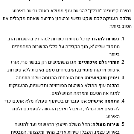
בחירת קייטרינג "תבלין" להגשת עוף ממולא באורז ובשר באירוע
שלכם מעניקה לכם שקט נפשי וביטחון בידיעה שאתם מקבלים את
הטוב ביותר:
כשרות למהדרין:
כל מנותינו כשרות למהדרין בהשגחת הרב
מחפוד שליט"א, תוך הקפדה על כללי הכשרות המחמירים
ביותר.
חומרי גלם איכותיים:
אנו משתמשים רק בבשר טרי, אורז
איכותי וירקות עונתיים, המבטיחים טעם ואיכות ללא פשרות.
ניסיון ומקצועיות:
צוות הטבחים המנוסה שלנו מתמחה
בהכנת עוף ממולא בשיטות מסורתיות וחדשניות, המעניקות
למנה את הטעם והמראה המושלמים.
התאמה אישית:
אנו עובדים בשיתוף פעולה מלא אתכם כדי
להתאים את המילוי, התיבול ואופן ההגשה לטעמכם ולסוג
האירוע.
שירות מעולה:
החל משלב הייעוץ הראשוני ועד להגשה
באירוע עצמו, תקבלו שירות אדיב, מהיר ומקצועי, המבטיח