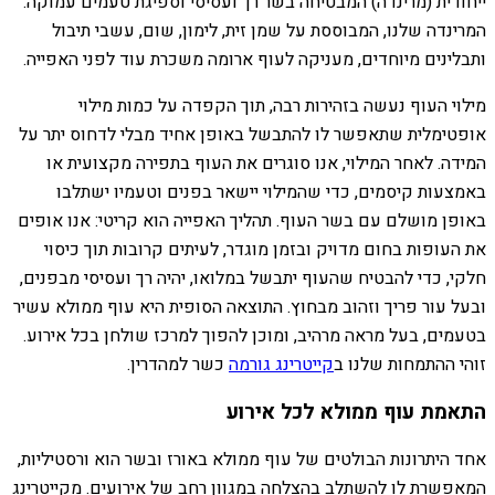
ייחודית (מרינדה) המבטיחה בשר רך ועסיסי וספיגת טעמים עמוקה.
המרינדה שלנו, המבוססת על שמן זית, לימון, שום, עשבי תיבול
ותבלינים מיוחדים, מעניקה לעוף ארומה משכרת עוד לפני האפייה.
מילוי העוף נעשה בזהירות רבה, תוך הקפדה על כמות מילוי
אופטימלית שתאפשר לו להתבשל באופן אחיד מבלי לדחוס יתר על
המידה. לאחר המילוי, אנו סוגרים את העוף בתפירה מקצועית או
באמצעות קיסמים, כדי שהמילוי יישאר בפנים וטעמיו ישתלבו
באופן מושלם עם בשר העוף. תהליך האפייה הוא קריטי: אנו אופים
את העופות בחום מדויק ובזמן מוגדר, לעיתים קרובות תוך כיסוי
חלקי, כדי להבטיח שהעוף יתבשל במלואו, יהיה רך ועסיסי מבפנים,
ובעל עור פריך וזהוב מבחוץ. התוצאה הסופית היא עוף ממולא עשיר
בטעמים, בעל מראה מרהיב, ומוכן להפוך למרכז שולחן בכל אירוע.
זוהי ההתמחות שלנו ב
קייטרינג גורמה
כשר למהדרין.
התאמת עוף ממולא לכל אירוע
אחד היתרונות הבולטים של עוף ממולא באורז ובשר הוא ורסטיליות,
המאפשרת לו להשתלב בהצלחה במגוון רחב של אירועים. מקייטרינג