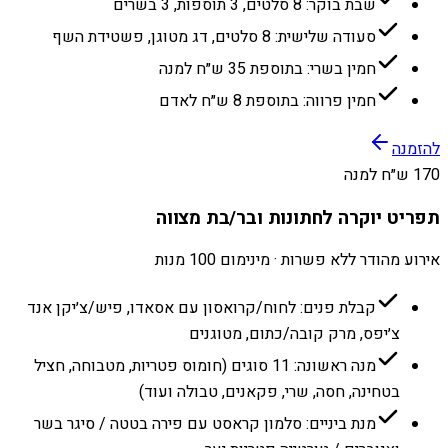
שבת בוקר: 8 סלטים, 3 תוספות, 3 בשרים
סעודה שלישית: 8 סלטים, דג מטוגן, פשטידת השף
חמין בשרי: בתוספת 35 ש״ח למנה
חמין פרווה: בתוספת 8 ש״ח לאדם
להזמנה
170 ש״ח למנה
תפריט יוקרה לחתונות ובר/בת מצווה
אירוע מהודר ללא פשרות · מינימום 100 מנות
קבלת פנים: לחוח/קרואסון עם אסאדו, פיש/צ׳יקן אנד
צ׳יפס, מרק קובה/כתום, מטוגנים
מנה ראשונה: 11 סוגים (חומוס פטריות, מטבוחה, חציל
בטחינה, חסה, שרי, פקאנים, טבולה ועוד)
מנת ביניים: סלמון קראסט עם פירה בטטה / סיגר בשר