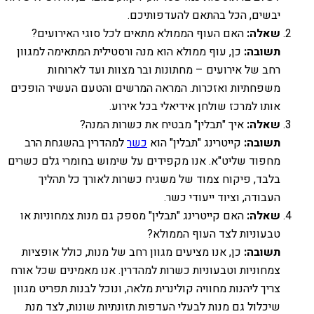
יבשים, הכל בהתאם להעדפותיכם.
שאלה:
האם העוף הממולא מתאים לכל סוגי האירועים?
תשובה:
כן, עוף ממולא הוא מנה ורסטילית המתאימה למגוון
רחב של אירועים – מחתונות ובר מצוות ועד לארוחות
משפחתיות ואזכרות. המראה המרשים והטעם העשיר הופכים
אותו למרכז שולחן אידיאלי בכל אירוע.
שאלה:
איך "תבלין" מבטיח את כשרות המנה?
תשובה:
קייטרינג "תבלין" הוא
כשר
למהדרין בהשגחת הרב
מחפוד שליט"א. אנו מקפידים על שימוש בחומרי גלם כשרים
בלבד, פיקוח צמוד של משגיח כשרות לאורך כל תהליך
העבודה, וציוד ייעודי כשר.
שאלה:
האם קייטרינג "תבלין" מספק גם מנות צמחוניות או
טבעוניות לצד העוף הממולא?
תשובה:
כן, אנו מציעים מגוון רחב של מנות, כולל אופציות
צמחוניות וטבעוניות כשרות למהדרין. אנו מאמינים שכל אורח
צריך ליהנות מחוויה קולינרית מלאה, ונוכל לבנות תפריט מגוון
שיכלול גם מנות לבעלי העדפות תזונתיות שונות, לצד מנת