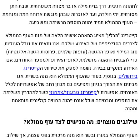
לחתונה חגיגית, דרך ברית מילה או בר מצווה משפחתית, שבת חתן
מסורתית, ימי הולדת, ועד לאזכרות שבהן מוגשת ארוחה חמה ומנחמת
– העוף הממולא תמיד יהווה תוספת מרשימה ומשביעה.
קייטרינג "תבלין" מציע התאמה אישית מלאה של מנת העוף הממולא
לצרכים הספציפיים של האירוע שלכם. אנו נתאים את גודל העופות,
סוג המילוי ואופן ההגשה (עופות שלמים, פרוסות הגשה אלגנטיות)
כדי להבטיח התאמה מושלמת לאופי האירוע ולמספר האורחים. אם
האירוע מתקיים בבירה, נשמח לספק את שירותי ה
קייטרינג
בירושלים
. בנוסף, בעוד שהעוף הממולא הוא מנה בשרית, אנו
מבינים את הצורך בגיוון ומציעים גם מגוון רחב של אפשרויות לכלל
האורחים. אפשרות ל
קייטרינג טבעוני/צמחוני
כשר למהדרין משלימה
את התפריט ומבטיחה שכל אורח ייהנה מחוויה קולינרית מותאמת
ומהנה.
שילובים מנצחים: מה מגישים לצד עוף ממולא?
העוף הממולא באורז ובשר הוא מנה מרכזית בפני עצמה, אך שילוב