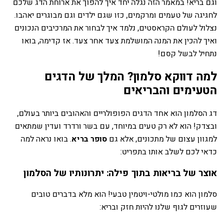
וגם בריא! במאמר הזה נגלה יחד איך להפוך את ארוחת הדג שלכם
לחגיגה של טעמים ומרקמים, כזו שגם ילדים וגם מבוגרים יאהבו.
נצלול לעולם הקראסטים, נלמד איך לבחור את המרכיבים הנכונים
ואיך להכין את המנה המושלמת צעד אחר צעד. אז קדימה, בואו
נתחיל לבשל קסם!
למה דווקא סלמון? המלך של הדגים
הטעימים והבריאים
דג הסלמון הוא אחד הדגים הפופולריים והאהובים ביותר בעולם,
ובצדק! הוא לא רק טעים במיוחד, עם בשר ורדרד ועדין שמתאים
למגוון עצום של מתכונים, אלא גם
סופר בריא
. בואו נראה למה
כדאי לכם לשלב אותו בתפריט:
אוצר של בריאות בתוך פילה: יתרונותיו של הסלמון
סלמון הוא כמו מולטי-ויטמין טבעי! הוא מלא בדברים טובים
שעוזרים לגוף שלנו להיות חזק ובריא: