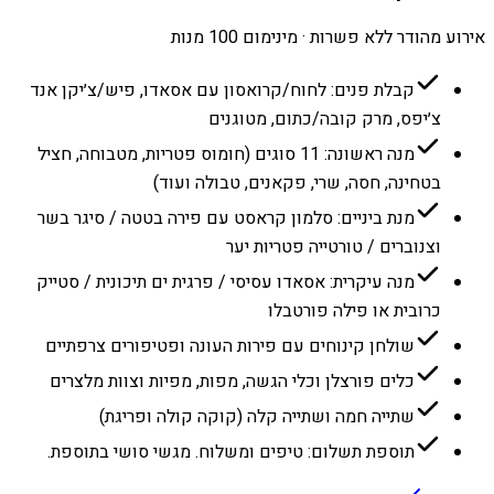
אירוע מהודר ללא פשרות · מינימום 100 מנות
קבלת פנים: לחוח/קרואסון עם אסאדו, פיש/צ׳יקן אנד
צ׳יפס, מרק קובה/כתום, מטוגנים
מנה ראשונה: 11 סוגים (חומוס פטריות, מטבוחה, חציל
בטחינה, חסה, שרי, פקאנים, טבולה ועוד)
מנת ביניים: סלמון קראסט עם פירה בטטה / סיגר בשר
וצנוברים / טורטייה פטריות יער
מנה עיקרית: אסאדו עסיסי / פרגית ים תיכונית / סטייק
כרובית או פילה פורטבלו
שולחן קינוחים עם פירות העונה ופטיפורים צרפתיים
כלים פורצלן וכלי הגשה, מפות, מפיות וצוות מלצרים
שתייה חמה ושתייה קלה (קוקה קולה ופריגת)
תוספת תשלום: טיפים ומשלוח. מגשי סושי בתוספת.