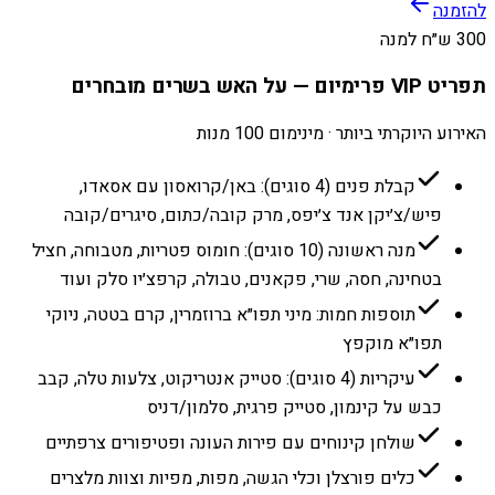
להזמנה
300 ש״ח למנה
תפריט VIP פרימיום — על האש בשרים מובחרים
האירוע היוקרתי ביותר · מינימום 100 מנות
קבלת פנים (4 סוגים): באן/קרואסון עם אסאדו,
פיש/צ׳יקן אנד צ׳יפס, מרק קובה/כתום, סיגרים/קובה
מנה ראשונה (10 סוגים): חומוס פטריות, מטבוחה, חציל
בטחינה, חסה, שרי, פקאנים, טבולה, קרפצ׳יו סלק ועוד
תוספות חמות: מיני תפו״א ברוזמרין, קרם בטטה, ניוקי
תפו״א מוקפץ
עיקריות (4 סוגים): סטייק אנטריקוט, צלעות טלה, קבב
כבש על קינמון, סטייק פרגית, סלמון/דניס
שולחן קינוחים עם פירות העונה ופטיפורים צרפתיים
כלים פורצלן וכלי הגשה, מפות, מפיות וצוות מלצרים