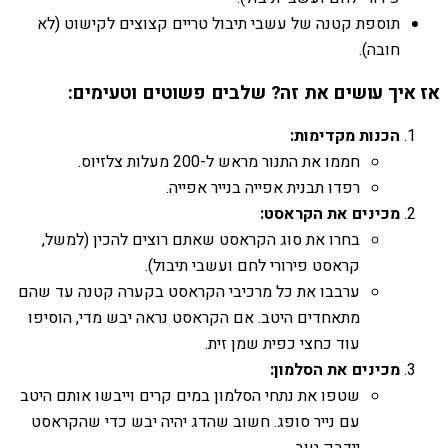
תוספת קטנה של עשבי תיבול טריים קצוצים לקישוט (לא
חובה).
אז איך עושים את זה? שלבים פשוטים וטעימים:
הכנות מקדימות:
חממו את התנור מראש ל-200 מעלות צלזיוס.
רפדו תבנית אפייה בנייר אפייה.
מכינים את הקראסט:
בחרו את סוג הקראסט שאתם רוצים להכין (למשל,
קראסט פירורי לחם ועשבי תיבול).
ערבבו את כל מרכיבי הקראסט בקערה קטנה עד שהם
מתאחדים היטב. אם הקראסט נראה יבש מדי, הוסיפו
עוד כחצי כפית שמן זית.
מכינים את הסלמון:
שטפו את נתחי הסלמון במים קרים וייבשו אותם היטב
עם נייר סופג. חשוב שהדג יהיה יבש כדי שהקראסט
יידבק טוב.