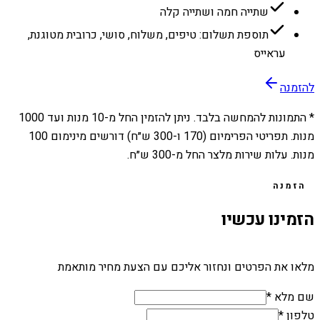
שתייה חמה ושתייה קלה
תוספת תשלום: טיפים, משלוח, סושי, כרובית מטוגנת,
עראייס
להזמנה
* התמונות להמחשה בלבד. ניתן להזמין החל מ-
10
מנות ועד
1000
מנות. תפריטי הפרימיום (170 ו-300 ש״ח) דורשים מינימום 100
מנות. עלות שירות מלצר החל מ-300 ש״ח.
הזמנה
הזמינו עכשיו
מלאו את הפרטים ונחזור אליכם עם הצעת מחיר מותאמת
שם מלא *
טלפון *