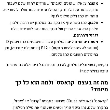
אומגה 3:
אלו שומנים "טובים" שעוזרים למוח שלנו לעבוד
טוב, לשמור על הלב חזק ואפילו עוזרים לעור שלנו להיות יפה
וזוהר. זה כמו דלק סילוני לגוף!
חלבון:
כמו בשר עוף או בקר, גם בסלמון יש הרבה חלבון.
חלבון הוא אבני הבניין של הגוף, הוא עוזר לשרירים שלנו
לגדול ולהתחזק.
ויטמינים ומינרלים:
הסלמון עשיר בוויטמינים כמו ויטמין D
(שעוזר לעצמות להיות חזקות) ו-B12 (שנותן לנו אנרגיה), וכן
במינרלים חשובים כמו סלניום.
בקיצור, כשאוכלים סלמון, לא רק נהנים מכל ביס, אלא גם עושים
טובה גדולה לגוף!
מה זה בעצם "קראסט" ולמה הוא כל כך
מיוחד?
"קראסט" (באנגלית: Crust) פירושו בעברית "קרום" או "ציפוי".
במקרה שלנו, זהו ציפוי פריך וטעים שעוטף את פילה הסלמון.