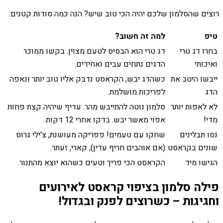
רוצים שהסלמון שלכם יהיה הכי טוב שיש? הנה כמה סודות קטנים:
טיפ
למה זה חשוב?
בחרו דג טרי
דג טרי הוא הבסיס לטעם מצוין. בקשו ממוכר
ואיכותי
הדגים נתחים עבים ואחידים.
ייבשו היטב את
כשהדג יבש, הקראסט נדבק אליו טוב יותר ונאפה
הדג
לפריכות מושלמת.
לא לאפות יותר
סלמון נוטה להתייבש מהר. עדיף שיהיה קצת פחות
מדי!
אפוי מאשר יבש. בדקו אחרי 12 דקות.
נסו תבלינים
שחקו עם טעמים! פפריקה מעושנת, צ'ילי גרוס
שונים בקראסט
(אם אוהבים חריף עדין), קארי, זעתר.
הגישו מיד
הקראסט הכי פריך וטעים כשהוא יוצא מהתנור.
פילה סלמון בציפוי קראסט לאירועים
וחגיגות – כשרוצים לפנק ובגדול!