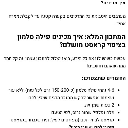
איך מכינים?
מערבבים היטב את כל המרכיבים בקערה קטנה עד לקבלת ממרח
אחיד.
המתכון המלא: איך מכינים פילה סלמון
בציפוי קראסט מושלם?
עכשיו כשיש לנו את כל הידע, בואו נצלול למתכון עצמו. זה קל יותר
ממה שאתם חושבים!
החומרים שתצטרכו:
4-6 נתחי פילה סלמון (כ-150-200 גרם לכל נתח), ללא עור
ועצמות. אפשר לבקש ממוכר הדגים שיכין לכם.
2 כפות שמן זית.
מלח ופלפל שחור גרוס, לפי הטעם.
קראסט לבחירתכם (מפורטים לעיל, נניח שנבחר בקראסט
פירורי לחם ועשבי תיבול).