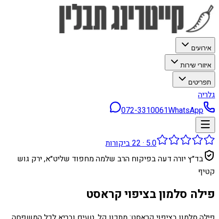
אירועים
איזורי שירות
תפריטים
גלריה
072-3310061
WhatsApp
5.0
·
22
ביקורות
בד״ץ יורה דעה בפיקוח הרב שלמה מחפוד שליט״א, ירק גוש
קטיף
פילה סלמון בציפוי קראסט
פילה סלמון בציפוי קראסט: מתכון קל, טעים ובריא לכל המשפחה