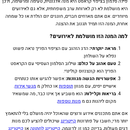
פילה סלמון בציפוי קראסט היא מנה אלגנטית, טעימה ומרשימה, ולכן
היא מושלמת לא רק לארוחת ערב משפחתית, אלא גם לאירועים
מיוחדים. אם אתם מארחים חברים, חוגגים יום הולדת או כל שמחה
אחרת, המנה הזו תמיד תגנוב את ההצגה.
למה המנה הזו מושלמת לאירועים?
מראה יוקרתי:
הדג הזהוב עם הציפוי הפריך נראה פשוט
נפלא על השולחן.
טעם אהוב על כולם:
שילוב הסלמון העסיסי עם הקראסט
הפריך הוא קונצנזוס קולינרי.
אפשרויות הגשה מגוונות:
אפשר להגיש אותו כנתחים
אישיים יפים, עם מגוון
תוספות
או כחלק מ
מגשי אירוח
.
בריאות וקלילות:
הוא משביע אך אינו כבד, מה שמשאיר
מקום ליהנות גם מ
מנות נוספות
.
אם אתם מתכננים אירוע ורוצים שהאוכל יהיה מושלם בלי להתאמץ
יותר מדי, חשבו על פתרונות
קייטרינג
שיכולים להציע לכם מנות
דגים מעולות, בדיוק כמו זו. לדוגמה,
קייטרינג לחתונה
או
קייטרינג