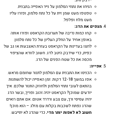
הניחו את נתחי הסלמון על נייר האפייה בתבנית.
טפטפו מעט שמן זית על כל נתח סלמון, ופזרו עליו
מעט מלח ופלפל.
מצפים את הדג:
קחו כמות נדיבה של תערובת הקראסט ופזרו אותה
באופן אחיד על החלק העליון של כל נתח סלמון.
לחצו בעדינות על הקראסט בעזרת האצבעות או גב של
כפית, כדי שידבק היטב לדג. חשוב לוודא שהציפוי
מכסה את כל שטח הפנים של הדג.
אפייה:
הכניסו את התבנית עם הסלמון לתנור שחומם מראש.
אפו במשך 12-18 דקות. זמן האפייה יכול להשתנות
בהתאם לעובי נתחי הסלמון ולחוזק התנור שלכם. איך
יודעים שמוכן? הקראסט יהיה זהוב ופריך, ובשר הדג
יהיה עסיסי ורך, עם צבע ורדרד אטום. אם אתם רואים
שהדג נפתח לשכבות בקלות עם מזלג – הוא מוכן!
חשוב לא לאפות יותר מדי
, כדי שהדג לא יתייבש.