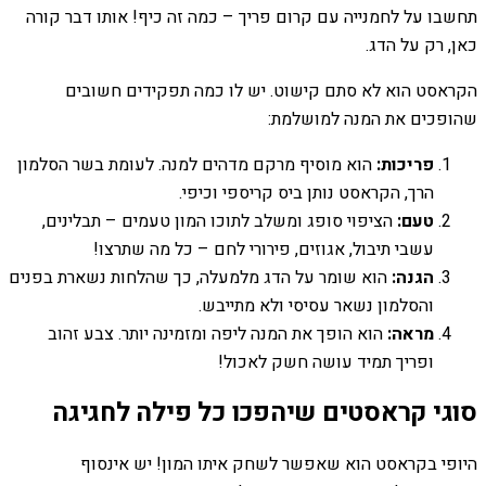
תחשבו על לחמנייה עם קרום פריך – כמה זה כיף! אותו דבר קורה
כאן, רק על הדג.
הקראסט הוא לא סתם קישוט. יש לו כמה תפקידים חשובים
שהופכים את המנה למושלמת:
פריכות:
הוא מוסיף מרקם מדהים למנה. לעומת בשר הסלמון
הרך, הקראסט נותן ביס קריספי וכיפי.
טעם:
הציפוי סופג ומשלב לתוכו המון טעמים – תבלינים,
עשבי תיבול, אגוזים, פירורי לחם – כל מה שתרצו!
הגנה:
הוא שומר על הדג מלמעלה, כך שהלחות נשארת בפנים
והסלמון נשאר עסיסי ולא מתייבש.
מראה:
הוא הופך את המנה ליפה ומזמינה יותר. צבע זהוב
ופריך תמיד עושה חשק לאכול!
סוגי קראסטים שיהפכו כל פילה לחגיגה
היופי בקראסט הוא שאפשר לשחק איתו המון! יש אינסוף