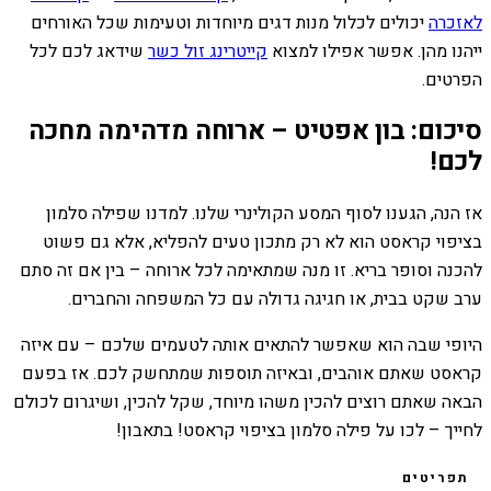
לאזכרה
יכולים לכלול מנות דגים מיוחדות וטעימות שכל האורחים
ייהנו מהן. אפשר אפילו למצוא
קייטרינג זול כשר
שידאג לכם לכל
הפרטים.
סיכום: בון אפטיט – ארוחה מדהימה מחכה
לכם!
אז הנה, הגענו לסוף המסע הקולינרי שלנו. למדנו שפילה סלמון
בציפוי קראסט הוא לא רק מתכון טעים להפליא, אלא גם פשוט
להכנה וסופר בריא. זו מנה שמתאימה לכל ארוחה – בין אם זה סתם
ערב שקט בבית, או חגיגה גדולה עם כל המשפחה והחברים.
היופי שבה הוא שאפשר להתאים אותה לטעמים שלכם – עם איזה
קראסט שאתם אוהבים, ובאיזה תוספות שמתחשק לכם. אז בפעם
הבאה שאתם רוצים להכין משהו מיוחד, שקל להכין, ושיגרום לכולם
לחייך – לכו על פילה סלמון בציפוי קראסט! בתאבון!
תפריטים