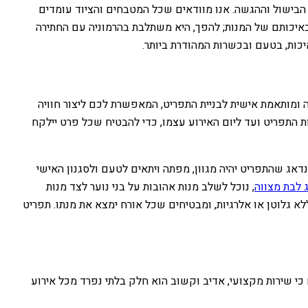
הבישול וההגשה. אנו מוודאים שכל המטבחים והציוד עומדים
באיכותם של המנות; להפך, היא משתלבת בהרמוניה עם החתירה
יכות, בטעם ובכשרות המהודרת ביותר.
ישה ומותאמת אישית לבניית התפריט, המאפשרת לכם ליצור חוויה
 התפריט ועד ליום האירוע עצמו, כדי להבטיח שכל פרט יילקח
 נדאג שהתפריט יהיה מגוון, מפתה ויתאים לטעם ולסגנון האישי
ג לבת מצווה
, נוכל לשלב מנות אהובות על בני נוער לצד מנות
ללא גלוטן או אלרגיות, ומבטיחים שכל אורח ימצא את מנתו. תפריט
כי שירות מקצועי, אדיב וקשוב הוא חלק בלתי נפרד מכל אירוע