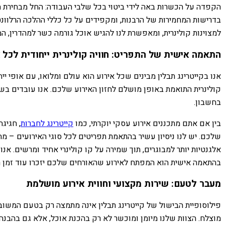
הקפדה על הכשרות באה לידי ביטוי בכל שלבי העבודה: החל מבחירת ה
בדרישות המחמירות של הרבנות, ומקפידים על כל כללי ההלכה הרלוונ
למצוינות קולינרית, ומאפשרת לנו להגיש אוכל גורמה כשר למהדרין, ה
התאמה אישית של התפריט: חוויה קולינרית ייחודית לכל א
אנו בקייטרינג תבלין מבינים שכל אירוע הוא עולם ומלואו, עם אופי י
קולינרית התואמת באופן מושלם לחזון האירוע שלכם. אנו עובדים בשי
בחשבון.
בין אם אתם מתכננים אירוע עסקי יוקרתי, כמו
קייטרינג לחברות
, חגיג
שלכם. יש לנו ניסיון עשיר בהתאמת תפריטים לכל סוגי האירועים – מחת
אלגנטיות יותר למבוגרים, תוך שמירה על קו קולינרי אחיד ומרשים. אנ
בהתאמה אישית הוא המפתח לאירוע שהאורחים שלכם יזכרו עוד זמן ר
מעבר לטעם: שירות מקצועי וחווית אירוע מושלמת
פילוסופיית הבישול של קייטרינג תבלין אינה מתמצה רק בטעם המשובח
מוצלח. הצוות שלנו מיומן ומוכשר לא רק בהכנת אוכל, אלא גם בהבנה