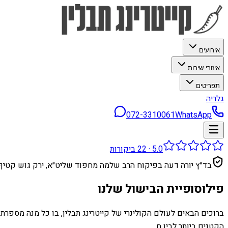
אירועים
איזורי שירות
תפריטים
גלריה
072-3310061
WhatsApp
5.0
·
22
ביקורות
בד״ץ יורה דעה בפיקוח הרב שלמה מחפוד שליט״א, ירק גוש קטיף
פילוסופיית הבישול שלנו
ברוכים הבאים לעולם הקולינרי של קייטרינג תבלין, בו כל מנה מספר
הקטנים ביותר לבין ח