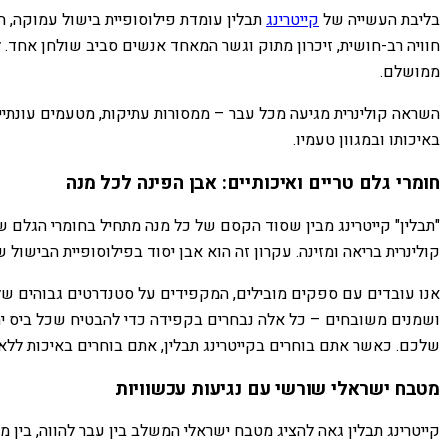
בליבת העשייה של
קייטרינג
תבלין עומדת פילוסופיית בישול עמוקה, ה
חוויה רב-חושית, זיכרון מתוק וגשר המאחד אנשים סביב שולחן אחד.
ממושלם.
השראה קולינרית מגיעה מכל עבר – ממסורות עתיקות, מטעמים עונתיים
באיכותו ובמגוון טעמיו.
חומרי גלם טריים ואיכותיים: אבן הפינה לכל מנה
"תבלין" קייטרינג מבין שסוד הקסם של כל מנה מתחיל בחומרי הגלם ש
קולינרית בריאה ומזינה. עקרון זה הוא אבן יסוד בפילוסופיית הבישול 
אנו עובדים עם ספקים מובילים, המקפידים על סטנדרטים גבוהים של טר
ושמנים משובחים – כל אלה נבחרים בקפידה כדי להבטיח שכל ביס יה
שלכם. כאשר אתם בוחרים בקייטרינג תבלין, אתם בוחרים באיכות ללא 
מטבח ישראלי שורשי עם נגיעות עכשוויות
קייטרינג תבלין גאה להציג מטבח ישראלי המשלב בין עבר להווה, בין 