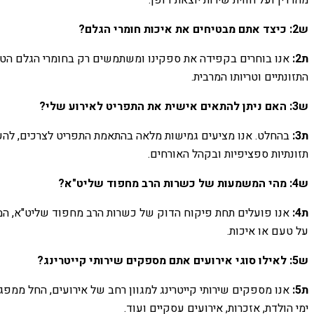
מהדרין ועל חווית שירות יוצאת דופן.
ש2: כיצד אתם מבטיחים את איכות חומרי הגלם?
ת2:
אנו בוחרים בקפידה את ספקינו ומשתמשים רק בחומרי הגלם הטריים
התזונתיים וטריותו המרבית.
ש3: האם ניתן להתאים אישית את התפריט לאירוע שלי?
ת3:
בהחלט. אנו מציעים גמישות מלאה בהתאמת התפריט לצרכים, להעדפ
תזונתיות ספציפיות ובקהל האורחים.
ש4: מהי המשמעות של כשרות הרב מחפוד שליט"א?
ת4:
אנו פועלים תחת פיקוח הדוק של כשרות הרב מחפוד שליט"א, המב
על טעם או איכות.
ש5: לאילו סוגי אירועים אתם מספקים שירותי קייטרינג?
ת5:
אנו מספקים שירותי קייטרינג למגוון רחב של אירועים, החל ממפגשי
ימי הולדת, אזכרות, אירועים עסקיים ועוד.