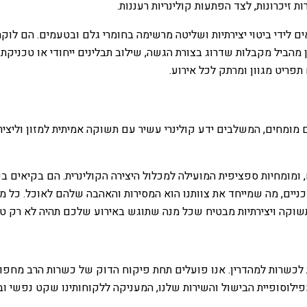
 זיכרונות, לצד הפתעות קולינריות רעננות.
ם לידי ביטוי יצירתיות ושליטה מרשימה בחומרי גלם ובטעמים. הם לוק
 מהביל מקבלות שדרוג בצורת הגשה, שילוב תבלינים ייחודי או טכניקת 
תפריט מגוון ומרתק לכל אירוע.
מומחים, המשלבים ידע קולינרי עשיר עם תשוקה אמיתית למזון וליצירה
ם, ומומחיות ספציפית המועילה למכלול היצירה הקולינרית. הם בקיאים
טכניים, מה שמייחד את צוותנו הוא המסירות והאהבה שלהם לאוכל. כל 
 תשוקה ויצירתיות מבטיח שכל מנה שתוגש באירוע שלכם תהיה לא רק 
 לכשרות למהדרין. אנו פועלים תחת פיקוח הדוק של כשרות הרב מחפו
 מפילוסופיית הבישול והשירות שלנו, המעניקה ללקוחותינו שקט נפשי וב