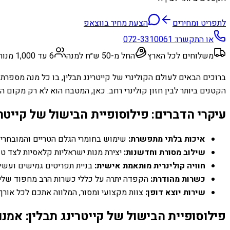
לתפריט ומחירים
הצעת מחיר בווצאפ
או התקשרו:
072-3310061
משלוחים לכל הארץ
החל מ-50 ש״ח למנה
6 עד 1,000 מנות
ברוכים הבאים לעולם הקולינרי של קייטרינג תבלין, בו כל מנה מספר
הקטנים ביותר לבין חזון קולינרי רחב. כאן, המטבח הוא לא רק מקום ה
עיקרי הדברים: פילוסופיית הבישול של קייטרי
איכות בלתי מתפשרת:
שימוש בחומרי הגלם הטריים והמובחרים
שילוב מסורת וחדשנות:
יצירת מנות ישראליות קלאסיות לצד טו
חוויה קולינרית מותאמת אישית:
בניית תפריטים גמישים ועשי
כשרות מהודרת:
הקפדה יתרה על כללי כשרות הרב מחפוד שליט
שירות יוצא דופן:
צוות מקצועי ומסור, המלווה אתכם לכל אורך
פילוסופיית הבישול של קייטרינג תבלין: אמנו