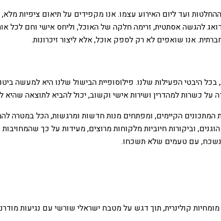
החלטות ועד ליום האירוע עצמו. אנו מקפידים על תיאום ציפיות מלא, 
 דואג להגשה אסתטית, זרימה חלקה של האוכל, וליחס אישי וחם לכל א
ברתית. אנו שואפים לא רק לספק אוכל, אלא ליצור זיכרונות.
כל היבטי הפעילות שלנו. פילוסופיית הבישול שלנו היא למעשה ביטוי ש
דה על כשרות למהדרין ושירות אישי וקשוב, יכול להביא לתוצאה שהיא 
המתכונים הקיימים, ומפתחים מנות חדשות ומרגשות, הכל במטרה להמש
גנים, וביקורות חיוביות מלקוחות מרוצים, מעידות על כך שהמחויבות ש
י נשכח, עם טעמים שלא תשכחו.
ומחיות קולינרית, תוך דגש על מטבח ישראלי שורשי עם נגיעות מודרניו