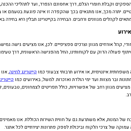
ספקים וקבלת חומרי הגלם, דרך אחסונם הנפרד, ועד לתהליכי ההכנה, 
טיים. יתרה מכך, אנו מתגאים בכך שהקפדה זו אינה פוגעת בטעמם או 
מתאים לקהלים מגוונים ורחבים. הבחירה בקייטרינג תבלין היא בחירה בא
ירוע
יחודי, קהל אורחים מגוון וצרכים ספציפיים. לכן, אנו מציעים גישה גמ
תוף פעולה הדוק עם לקוחותינו, החל מהפגישה הראשונית, דרך טעימות
ה משפחתית אינטימית, או אירוע תרבותי צבעוני כמו
קייטרינג לחינה
, אנו
ונות ובר מצוות ועד ימי הולדת ואזכרות. למשל, באירועים כמו
קייטרינ
ו מציעים מגוון רחב של אפשרויות, כולל תפריטים לצמחונים, טבעונים, 
ב.
 של המנות, אלא משתרעת גם על חווית השירות הכוללת. אנו מאמינים 
 עמוקה של צרכי הלקוח וביכולת לספק פתרונות יצירתיים לכל אתגר.