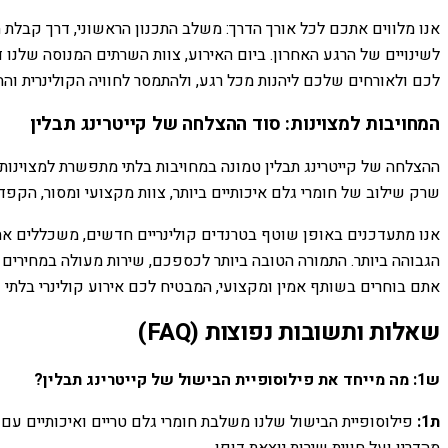
אנו מלווים אתכם לכל אורך הדרך: משלב התכנון הראשוני, דרך קבלת ה
לשינויים של הרגע האחרון. ביום האירוע, צוות השרתים המנוסה שלנו
לכם ולאורחים שלכם ליהנות מכל רגע, ולהתמסר לחוויה הקולינרית והח
המחויבות למצוינות: סוד ההצלחה של קייטרינג תבלין
ההצלחה של קייטרינג תבלין טמונה במחויבות בלתי מתפשרת למצוינות, ב
שרק שילוב של חומרי גלם איכותיים ביותר, צוות מקצועי ומסור, הקפ
אנו מתעדכנים באופן שוטף בטרנדים קולינריים חדשים, משכללים את 
הגבוהה ביותר. התמורה הטובה ביותר לכספכם, שירות מעולה במחירים הו
אתם בוחרים בשותף אמין ומקצועי, המבטיח לכם אירוע קולינרי בלת
שאלות ותשובות נפוצות (FAQ)
ש1: מה מייחד את פילוסופיית הבישול של קייטרינג תבלין?
ת1:
פילוסופיית הבישול שלנו משלבת חומרי גלם טריים ואיכותיים עם מ