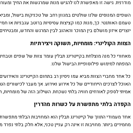
מודרנית. גישה זו מאפשרת לנו להגיש מנות שמרגשות את החיך ומעוררות
השפים המנוסים שלנו שולטים במגוון רחב של טכניקות בישול, ומביאי
טעמם האותנטי. כך, מנות כמו קציצות עסיסיות ברוטב עגבניות או חמין
יוצרים איזון מושלם בין המוכר והאהוב לבין המרגש והחדש, ומבטיחים 
הצוות הקולינרי: מומחיות, תשוקה ויצירתיות
מאחורי כל מנה מוצלחת בקייטרינג תבלין עומד צוות של שפים וטבחים 
המפתח למימוש פילוסופיית הבישול שלנו.
כל אחד מחברי הצוות מביא עמו ניסיון רב בתחום הקייטרינג והאירועי
האוכל לצרכים הייחודיים של כל אירוע ואירוע. אך מעבר לכישורים ה
אמיתי לספק לאורחים חוויה בלתי נשכחת. השילוב הזה של מומחיות,
הקפדה בלתי מתפשרת על כשרות מהדרין
אחד מעמודי התווך של קייטרינג תבלין הוא המחויבות הבלתי מתפשרת
מחמירים ביותר. מחויבות זו אינה רק עניין טכני, אלא חלק בלתי נפרד