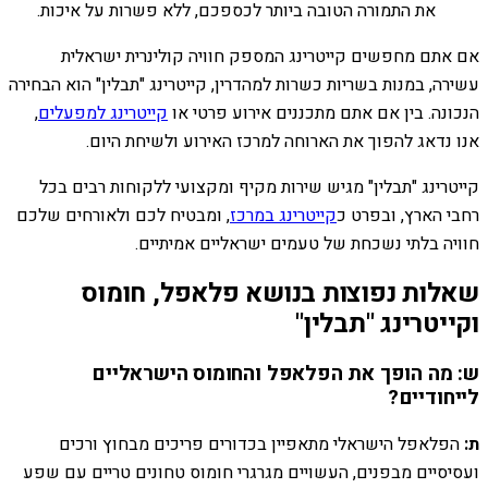
את התמורה הטובה ביותר לכספכם, ללא פשרות על איכות.
אם אתם מחפשים קייטרינג המספק חוויה קולינרית ישראלית
עשירה, במנות בשריות כשרות למהדרין, קייטרינג "תבלין" הוא הבחירה
הנכונה. בין אם אתם מתכננים אירוע פרטי או
קייטרינג למפעלים
,
אנו נדאג להפוך את הארוחה למרכז האירוע ולשיחת היום.
קייטרינג "תבלין" מגיש שירות מקיף ומקצועי ללקוחות רבים בכל
רחבי הארץ, ובפרט כ
קייטרינג במרכז
, ומבטיח לכם ולאורחים שלכם
חוויה בלתי נשכחת של טעמים ישראליים אמיתיים.
שאלות נפוצות בנושא פלאפל, חומוס
וקייטרינג "תבלין"
ש: מה הופך את הפלאפל והחומוס הישראליים
לייחודיים?
ת:
הפלאפל הישראלי מתאפיין בכדורים פריכים מבחוץ ורכים
ועסיסיים מבפנים, העשויים מגרגרי חומוס טחונים טריים עם שפע