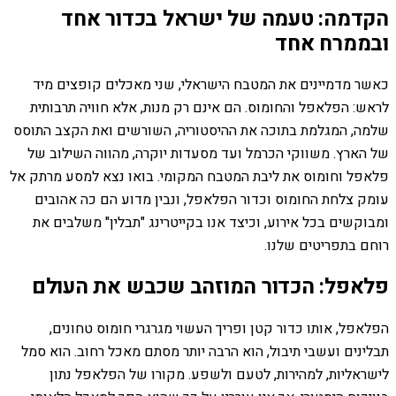
הקדמה: טעמה של ישראל בכדור אחד
ובממרח אחד
כאשר מדמיינים את המטבח הישראלי, שני מאכלים קופצים מיד
לראש: הפלאפל והחומוס. הם אינם רק מנות, אלא חוויה תרבותית
שלמה, המגלמת בתוכה את ההיסטוריה, השורשים ואת הקצב התוסס
של הארץ. משווקי הכרמל ועד מסעדות יוקרה, מהווה השילוב של
פלאפל וחומוס את ליבת המטבח המקומי. בואו נצא למסע מרתק אל
עומק צלחת החומוס וכדור הפלאפל, ונבין מדוע הם כה אהובים
ומבוקשים בכל אירוע, וכיצד אנו בקייטרינג "תבלין" משלבים את
רוחם בתפריטים שלנו.
פלאפל: הכדור המוזהב שכבש את העולם
הפלאפל, אותו כדור קטן ופריך העשוי מגרגרי חומוס טחונים,
תבלינים ועשבי תיבול, הוא הרבה יותר מסתם מאכל רחוב. הוא סמל
לישראליות, למהירות, לטעם ולשפע. מקורו של הפלאפל נתון