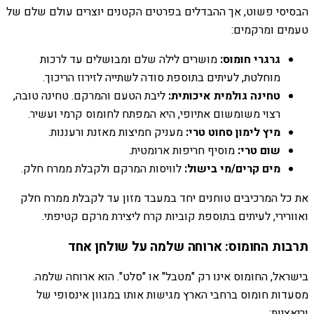
הבסיסי פשוט, אך ההבדלים בפרטים הקטנים יוצרים עולם שלם של
טעמים ומרקמים:
גרגרי חומוס:
מושרים לילה שלם ומבושלים עד לרכות
מוחלטת, לעיתים בתוספת סודה לשתייה לזירוז הריכוך.
טחינה גולמית איכותית:
ליבת הטעם והמרקם. טחינה טובה,
רצוי משומשום אתיופי, היא המפתח לחומוס קרמי ועשיר.
מיץ לימון סחוט טרי:
מעניק חמיצות מאזנת ורעננות.
שום טרי:
מוסיף חריפות ארומטית.
מים קרים/מי בישול:
לוויסות המרקם ולקבלת ממרח חלק.
את כל המרכיבים טוחנים יחד במעבד מזון עד לקבלת ממרח חלק
ואוורירי, לעיתים בתוספת קוביות קרח ליצירת מרקם קטיפתי.
תרבות החומוס: ארוחה שלמה על שולחן אחד
בישראל, החומוס אינו רק "מטבל" או "סלט". הוא ארוחה שלמה.
מסעדות חומוס ברחבי הארץ מגישות אותו במגוון אינסופי של
וריאציות: