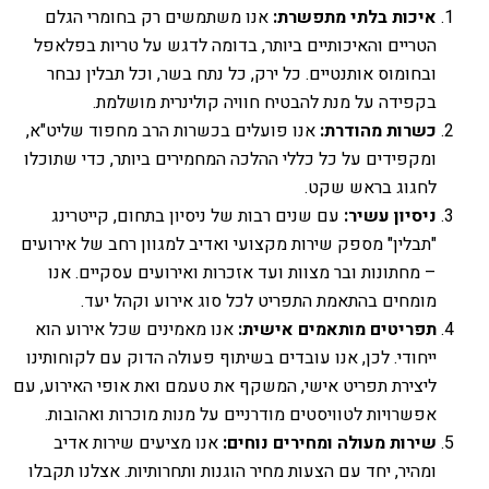
איכות בלתי מתפשרת:
אנו משתמשים רק בחומרי הגלם
הטריים והאיכותיים ביותר, בדומה לדגש על טריות בפלאפל
ובחומוס אותנטיים. כל ירק, כל נתח בשר, וכל תבלין נבחר
בקפידה על מנת להבטיח חוויה קולינרית מושלמת.
כשרות מהודרת:
אנו פועלים בכשרות הרב מחפוד שליט"א,
ומקפידים על כל כללי ההלכה המחמירים ביותר, כדי שתוכלו
לחגוג בראש שקט.
ניסיון עשיר:
עם שנים רבות של ניסיון בתחום, קייטרינג
"תבלין" מספק שירות מקצועי ואדיב למגוון רחב של אירועים
– מחתונות ובר מצוות ועד אזכרות ואירועים עסקיים. אנו
מומחים בהתאמת התפריט לכל סוג אירוע וקהל יעד.
תפריטים מותאמים אישית:
אנו מאמינים שכל אירוע הוא
ייחודי. לכן, אנו עובדים בשיתוף פעולה הדוק עם לקוחותינו
ליצירת תפריט אישי, המשקף את טעמם ואת אופי האירוע, עם
אפשרויות לטוויסטים מודרניים על מנות מוכרות ואהובות.
שירות מעולה ומחירים נוחים:
אנו מציעים שירות אדיב
ומהיר, יחד עם הצעות מחיר הוגנות ותחרותיות. אצלנו תקבלו