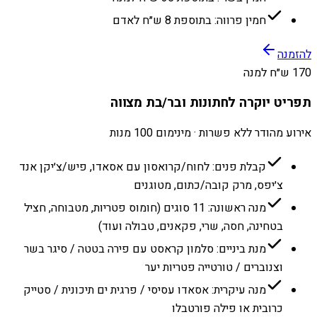
חמין פרווה: בתוספת 8 ש״ח לאדם
להזמנה
170 ש״ח למנה
תפריט יוקרה לחתונות ובר/בת מצווה
אירוע מהודר ללא פשרות · מינימום 100 מנות
קבלת פנים: לחוח/קרואסון עם אסאדו, פיש/צ׳יקן אנד
צ׳יפס, מרק קובה/כתום, מטוגנים
מנה ראשונה: 11 סוגים (חומוס פטריות, מטבוחה, חציל
בטחינה, חסה, שרי, פקאנים, טבולה ועוד)
מנת ביניים: סלמון קראסט עם פירה בטטה / סיגר בשר
וצנוברים / טורטייה פטריות יער
מנה עיקרית: אסאדו עסיסי / פרגית ים תיכונית / סטייק
כרובית או פילה פורטבלו