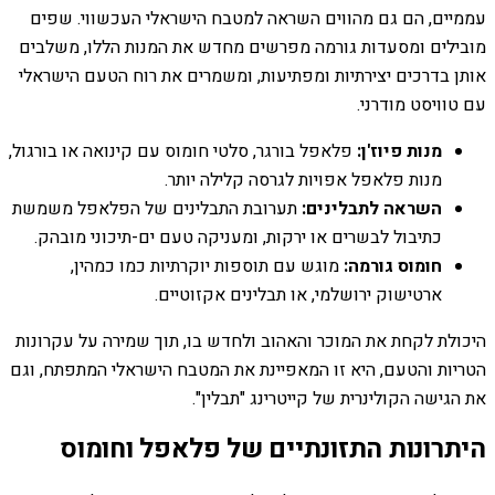
עממיים, הם גם מהווים השראה למטבח הישראלי העכשווי. שפים
מובילים ומסעדות גורמה מפרשים מחדש את המנות הללו, משלבים
אותן בדרכים יצירתיות ומפתיעות, ומשמרים את רוח הטעם הישראלי
עם טוויסט מודרני.
מנות פיוז'ן:
פלאפל בורגר, סלטי חומוס עם קינואה או בורגול,
מנות פלאפל אפויות לגרסה קלילה יותר.
השראה לתבלינים:
תערובת התבלינים של הפלאפל משמשת
כתיבול לבשרים או ירקות, ומעניקה טעם ים-תיכוני מובהק.
חומוס גורמה:
מוגש עם תוספות יוקרתיות כמו כמהין,
ארטישוק ירושלמי, או תבלינים אקזוטיים.
היכולת לקחת את המוכר והאהוב ולחדש בו, תוך שמירה על עקרונות
הטריות והטעם, היא זו המאפיינת את המטבח הישראלי המתפתח, וגם
את הגישה הקולינרית של קייטרינג "תבלין".
היתרונות התזונתיים של פלאפל וחומוס