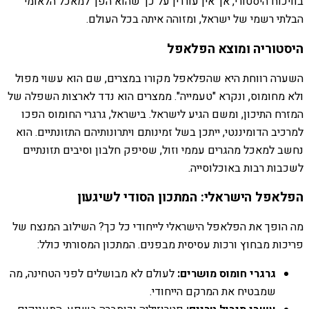
בוויכוח היסטורי, אך אין עוררין על כך שהוא הפך למאכל הלאומי
הבלתי רשמי של ישראל, ומזוהה איתה בכל העולם.
היסטוריה ומוצא הפלאפל
השערה רווחת היא שהפלאפל מקורו במצרים, שם הוא עשוי מפול
ולא מחומוס, ונקרא "טעמייה". ממצרים הוא נדד לארצות השפלה של
המזרח התיכון, ומשם הגיע לישראל. בישראל, גרגרי החומוס הפכו
למרכיב הדומיננטי, ייתכן בשל זמינותם ויתרונותיהם התזונתיים. הוא
נחשב למאכל מהגרים עממי וזול, שסיפק חלבון וסיבים תזונתיים
לשכבות רבות באוכלוסייה.
הפלאפל הישראלי: המתכון הסודי לשיגעון
מה הופך את הפלאפל הישראלי לייחודי כל כך? השילוב המנצח של
פריכות מבחוץ ורכות עסיסית מבפנים. המתכון המסורתי כולל:
גרגרי חומוס מושרים:
לעולם לא מבושלים לפני הטחינה, מה
שמבטיח את המרקם הייחודי.