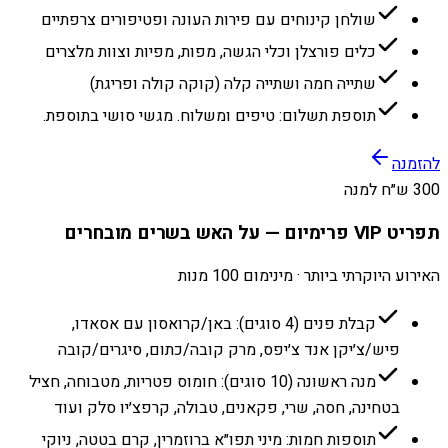
שולחן קינוחים עם פירות העונה ופטיפורים צרפתיים
כלים פורצלן וכלי הגשה, מפות, מפיות וצוות מלצרים
שתייה חמה ושתייה קלה (קוקה קולה ופריגת)
תוספת תשלום: טיפים ומשלוח. מגשי סושי בתוספת.
להזמנה
300 ש״ח למנה
תפריט VIP פרימיום — על האש בשרים מובחרים
האירוע היוקרתי ביותר · מינימום 100 מנות
קבלת פנים (4 סוגים): באן/קרואסון עם אסאדו,
פיש/צ׳יקן אנד צ׳יפס, מרק קובה/כתום, סיגרים/קובה
מנה ראשונה (10 סוגים): חומוס פטריות, מטבוחה, חציל
בטחינה, חסה, שרי, פקאנים, טבולה, קרפצ׳יו סלק ועוד
תוספות חמות: מיני תפו״א ברוזמרין, קרם בטטה, ניוקי