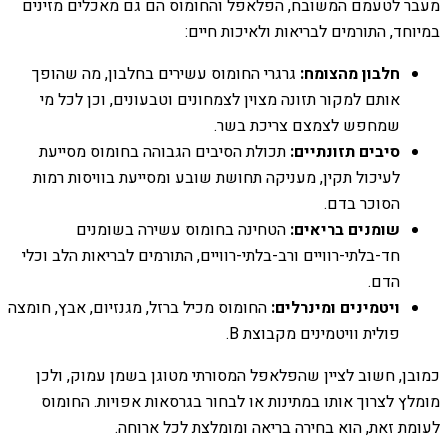
מעבר לטעמם המשובח, הפלאפל והחומוס הם גם מאכלים מזינים
במיוחד, התורמים לבריאות ולאיכות חיים:
חלבון מהצומח:
גרגרי החומוס עשירים בחלבון, מה שהופך
אותם למקור תזונה מצוין לצמחונים וטבעונים, וכן לכל מי
שמחפש לצמצם צריכת בשר.
סיבים תזונתיים:
תכולת הסיבים הגבוהה בחומוס מסייעת
לעיכול תקין, מעניקה תחושת שובע ומסייעת בוויסות רמות
הסוכר בדם.
שומנים בריאים:
הטחינה בחומוס עשירה בשומנים
חד-בלתי-רוויים ורב-בלתי-רוויים, התורמים לבריאות הלב וכלי
הדם.
ויטמינים ומינרלים:
החומוס מכיל ברזל, מגנזיום, אבץ, חומצה
פולית וויטמינים מקבוצת B.
כמובן, חשוב לציין שהפלאפל המסורתי מטוגן בשמן עמוק, ולכן
מומלץ לצרוך אותו במתינות או לבחור בגרסאות אפויות. החומוס
לעומת זאת, הוא בחירה בריאה ומומלצת לכל ארוחה.