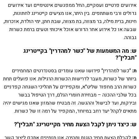
אירועים פרטיים ועסקיים, החל ממפגשים אינטימיים ועד אירועים
גדולים ורבי משתתפים. בין היתר, אנו מציעים קייטרינג לחתונות,
חינות, ברית מילה, בר מצווה, בת מצווה, שבת חתן, ימי הולדת, אזכרות,
שבעה או כל אירוע אחר הדורש אוכל איכותי וטעים ברמת כשרות
גבוהה.
ש: מה המשמעות של "כשר למהדרין" בקייטרינג
"תבלין"?
ת:
"כשר למהדרין" פירושו שאנו עומדים בסטנדרטים המחמירים
ביותר של כשרות, מעבר לדרישות הכשרות הרגילות. אנו פועלים תחת
כשרות הרב מחפוד שליט"א, ומקפידים על תהליכי השגחה קפדניים
בכל שלבי ההכנה – מבחירת חומרי הגלם, דרך הטיפול בבשר
ובירקות, ועד לבישול וההגשה. זה מבטיח שהמזון שאנו מגישים יהיה
מתאים לקהל יעד רחב במיוחד, המקפיד על רמה זו של כשרות.
ש: כיצד ניתן לקבל הצעת מחיר מקייטרינג "תבלין"?
ת:
לקבלת הצעת מחיר הוגנת ומהירה, אנו מזמינים אתכם ליצור קשר