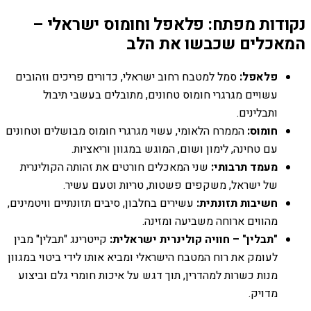
נקודות מפתח: פלאפל וחומוס ישראלי –
המאכלים שכבשו את הלב
פלאפל:
סמל למטבח רחוב ישראלי, כדורים פריכים וזהובים
עשויים מגרגרי חומוס טחונים, מתובלים בעשבי תיבול
ותבלינים.
חומוס:
הממרח הלאומי, עשוי מגרגרי חומוס מבושלים וטחונים
עם טחינה, לימון ושום, המוגש במגוון וריאציות.
מעמד תרבותי:
שני המאכלים חורטים את זהותה הקולינרית
של ישראל, משקפים פשטות, טריות וטעם עשיר.
חשיבות תזונתית:
עשירים בחלבון, סיבים תזונתיים וויטמינים,
מהווים ארוחה משביעה ומזינה.
"תבלין" – חוויה קולינרית ישראלית:
קייטרינג "תבלין" מבין
לעומק את רוח המטבח הישראלי ומביא אותו לידי ביטוי במגוון
מנות כשרות למהדרין, תוך דגש על איכות חומרי גלם וביצוע
מדויק.