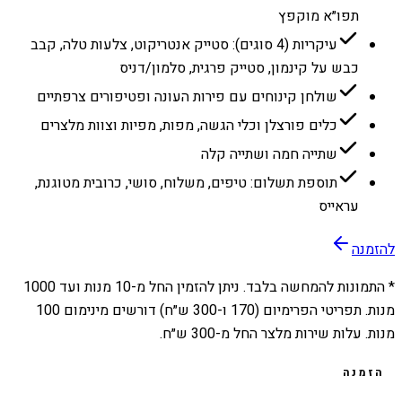
תפו״א מוקפץ
עיקריות (4 סוגים): סטייק אנטריקוט, צלעות טלה, קבב
כבש על קינמון, סטייק פרגית, סלמון/דניס
שולחן קינוחים עם פירות העונה ופטיפורים צרפתיים
כלים פורצלן וכלי הגשה, מפות, מפיות וצוות מלצרים
שתייה חמה ושתייה קלה
תוספת תשלום: טיפים, משלוח, סושי, כרובית מטוגנת,
עראייס
להזמנה
* התמונות להמחשה בלבד. ניתן להזמין החל מ-
10
מנות ועד
1000
מנות. תפריטי הפרימיום (170 ו-300 ש״ח) דורשים מינימום 100
מנות. עלות שירות מלצר החל מ-300 ש״ח.
הזמנה