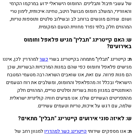
של עשבי תיבול ותבלינים. החומוס הישראלי ידוע במרקמו הקרמי
והאוורירי, המשלב חומוס מבושל היטב, טחינה איכותית, לימון טרי
ושום. שניהם מוגשים ברוחב לב ובשילוב סלטים ותוספות טריות,
המהווים חלק בלתי נפרד מחווית הטעם המקומית.
ש: האם קייטרינג "תבלין" מגיש פלאפל וחומוס
באירועים?
ת:
קייטרינג "תבלין" מתמחה בקייטרינג בשרי
כשר
למהדרין. לכן, איננו
מגישים פלאפל וחומוס כפי שהם במנות המרכזיות הבשריות, שכן
הם מנות פרווה. עם זאת, אנו שואבים השראה רבה מטעמי המטבח
הישראלי ובכלל זה מהפלאפל והחומוס, ומשלבים את רוח הטעמים
האותנטיים במגוון מנות בשריות וסלטים טריים, המהווים חלק
מהתפריטים העשירים שלנו. אנו מציעים חוויה קולינרית ישראלית
שלמה, עם דגש על איכות, טריות וטעמים עשירים.
ש: לאיזה סוגי אירועים קייטרינג "תבלין" מתאים?
ת:
אנו מספקים שירותי
קייטרינג כשר למהדרין
למגוון רחב של