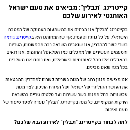
קייטרינג "תבלין": מביאים את טעם ישראל
האותנטי לאירוע שלכם
בקייטרינג "תבלין" אנו מבינים את המשמעות העמוקה של המטבח
הישראלי, על כל גווניו וטעמיו. אף שהתמחותנו היא ב
קייטרינג גורמה
בשרי כשר למהדרין, אנו שואבים השראה רבה מהפשטות, הטריות
והטעמים העשירים של מאכלים כמו הפלאפל והחומוס. אנו רואים
במאכלים אלו סמל לאותנטיות הישראלית, ואת רוחם אנו משלבים
בכל מנה שאנו מכינים.
אנו מציעים מגוון רחב של מנות בשריות כשרות למהדרין, המבטאות
את העושר הקולינרי של ישראל ושל המזרח התיכון, לצד מנות
עכשוויות. החל ממנות בשר עשירות ועד סלטים טריים בהשראת
הירקות המקומיים, כל מנה בקייטרינג "תבלין" נועדה לספר סיפור של
טעם ואיכות.
למה לבחור בקייטרינג "תבלין" לאירוע הבא שלכם?