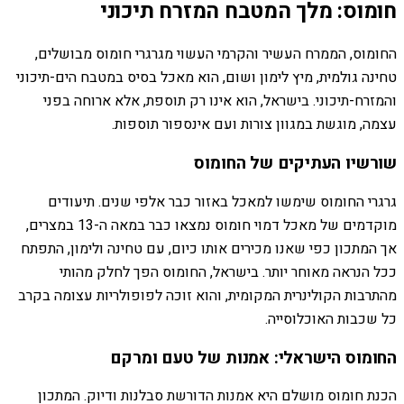
חומוס: מלך המטבח המזרח תיכוני
החומוס, הממרח העשיר והקרמי העשוי מגרגרי חומוס מבושלים,
טחינה גולמית, מיץ לימון ושום, הוא מאכל בסיס במטבח הים-תיכוני
והמזרח-תיכוני. בישראל, הוא אינו רק תוספת, אלא ארוחה בפני
עצמה, מוגשת במגוון צורות ועם אינספור תוספות.
שורשיו העתיקים של החומוס
גרגרי החומוס שימשו למאכל באזור כבר אלפי שנים. תיעודים
מוקדמים של מאכל דמוי חומוס נמצאו כבר במאה ה-13 במצרים,
אך המתכון כפי שאנו מכירים אותו כיום, עם טחינה ולימון, התפתח
ככל הנראה מאוחר יותר. בישראל, החומוס הפך לחלק מהותי
מהתרבות הקולינרית המקומית, והוא זוכה לפופולריות עצומה בקרב
כל שכבות האוכלוסייה.
החומוס הישראלי: אמנות של טעם ומרקם
הכנת חומוס מושלם היא אמנות הדורשת סבלנות ודיוק. המתכון