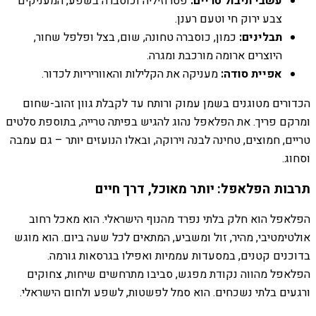
עשבי תיבול טריים:
פטרוזיליה וכוסברה בשפע, המעניקים
צבע ירוק חי וטעם רענן.
תבלינים:
כמון, כוסברה טחונה, שום, בצל ופלפל שחור,
היוצרים ארומה מורכבת ומגרה.
אפיית סודה:
מעניקה את הקלילות והאווריריות לכדור.
הכדורים מטוגנים בשמן עמוק ורותח עד לקבלת גוון זהוב-שחום
ומרקם פריך. את הפלאפל נהוג להגיש בפיתה טרייה, בתוספת סלטים
טריים, חמוצים, טחינה לבנה וירוקה, ובאלו הנועזים יותר – גם עמבה
וסחוג.
תרבות הפלאפל: יותר מאוכל, דרך חיים
הפלאפל הוא חלק בלתי נפרד מהנוף הישראלי. הוא מאכל רחוב
אולטימטיבי, מהיר, זול ומשביע, המתאים לכל שעה ביום. הוא מוגש
בדוכנים קטנים, במסעדות עממיות ואפילו בגרסאות גורמה.
הפלאפל מהווה נקודת מפגש, סביבו מתרחשים שיחות, צחוקים
ורגעים בלתי נשכחים. הוא סמל לפשטות, לשפע ולחום הישראלי.