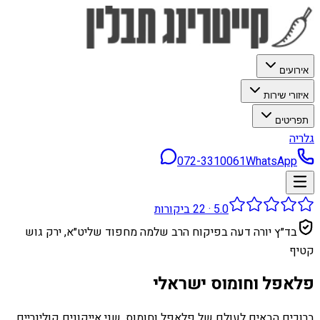
אירועים
איזורי שירות
תפריטים
גלריה
072-3310061
WhatsApp
5.0
·
22
ביקורות
בד״ץ יורה דעה בפיקוח הרב שלמה מחפוד שליט״א, ירק גוש
קטיף
פלאפל וחומוס ישראלי
ברוכים הבאים לעולם של פלאפל וחומוס, שני אייקונים קולינריים