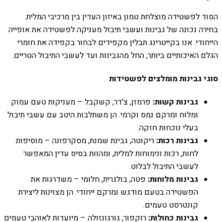
הסוד לפשטידה מוצלחת טמון באיזון העדין בין מרכיבי המלית.
בחירה נכונה של גבינות ועשבי תיבול מעניקה לפשטידה את אופייה
הייחודי. אנו בקייטרינג תבלין מקפידים לבחור בקפידה את חומרי
הגלם האיכותיים ביותר, החל מהגבינות ועד לעשבי התיבול הטריים.
סוגי גבינות מומלצים לפשטידות
גבינות קשות:
פרמזן, צ'דר, קשקבל – מעניקות טעם עמוק
ומלוח ומרקם נמס וקרמי. הן משתלבות היטב עם עשבי תיבול
בעלי נוכחות חזקה.
גבינות רכות:
ריקוטה, גבינת שמנת, מסקרפונה – מוסיפות
לחות, רכות ונימוחות למלית, ומהוות בסיס עדין המאפשר
לעשבי התיבול לבלוט.
גבינות מלוחות:
פטה, בולגרית, חלומי – משדרגות את
הפשטידה בטעם מודגש ומרקם ייחודי. הן מצוינות ליצירת
קונטרסט טעמים.
גבינות כחולות:
רוקפור, גורגונזולה – מיועדות לאוהבי טעמים