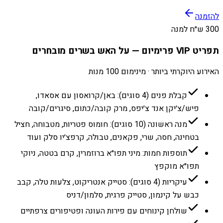
להזמנה
300 ש״ח למנה
תפריט VIP פרימיום — על האש בשרים מובחרים
האירוע היוקרתי ביותר · מינימום 100 מנות
קבלת פנים (4 סוגים): באן/קרואסון עם אסאדו,
פיש/צ׳יקן אנד צ׳יפס, מרק קובה/כתום, סיגרים/קובה
מנה ראשונה (10 סוגים): חומוס פטריות, מטבוחה, חציל
בטחינה, חסה, שרי, פקאנים, טבולה, קרפצ׳יו סלק ועוד
תוספות חמות: מיני תפו״א ברוזמרין, קרם בטטה, ניוקי
תפו״א מוקפץ
עיקריות (4 סוגים): סטייק אנטריקוט, צלעות טלה, קבב
כבש על קינמון, סטייק פרגית, סלמון/דניס
שולחן קינוחים עם פירות העונה ופטיפורים צרפתיים