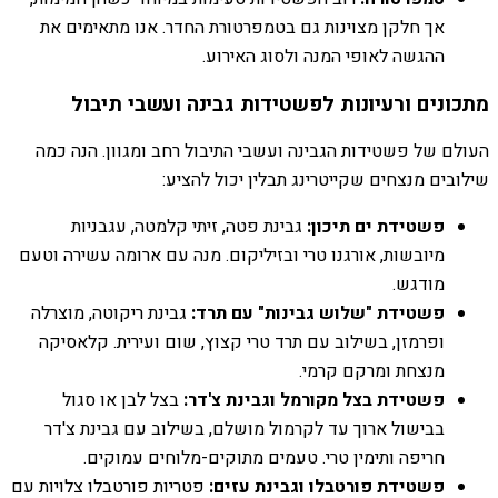
אך חלקן מצוינות גם בטמפרטורת החדר. אנו מתאימים את
ההגשה לאופי המנה ולסוג האירוע.
מתכונים ורעיונות לפשטידות גבינה ועשבי תיבול
העולם של פשטידות הגבינה ועשבי התיבול רחב ומגוון. הנה כמה
שילובים מנצחים שקייטרינג תבלין יכול להציע:
פשטידת ים תיכון:
גבינת פטה, זיתי קלמטה, עגבניות
מיובשות, אורגנו טרי ובזיליקום. מנה עם ארומה עשירה וטעם
מודגש.
פשטידת "שלוש גבינות" עם תרד:
גבינת ריקוטה, מוצרלה
ופרמזן, בשילוב עם תרד טרי קצוץ, שום ועירית. קלאסיקה
מנצחת ומרקם קרמי.
פשטידת בצל מקורמל וגבינת צ'דר:
בצל לבן או סגול
בבישול ארוך עד לקרמול מושלם, בשילוב עם גבינת צ'דר
חריפה ותימין טרי. טעמים מתוקים-מלוחים עמוקים.
פשטידת פורטבלו וגבינת עזים:
פטריות פורטבלו צלויות עם