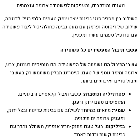
נועזים ומורכבים, ומעניקות לפשטידה ארומה עוצמתית.
השילוב בין מספר סוגי גבינות יוצר עומק טעמים בלתי רגיל. לדוגמה,
שילוב של ריקוטה ופרמזן עם מעט גבינה כחולה יכול ליצור פשטידה
עם פרופיל טעמים עשיר ומעניין.
עשבי תיבול המעשירים כל פשטידה
עשבי התיבול הם נשמתה של הפשטידה. הם מוסיפים רעננות, צבע,
ארומה ומימד נוסף של טעם. קייטרינג תבלין משתמש רק בעשבי
תיבול טריים ואיכותיים ביותר:
פטרוזיליה וכוסברה:
עשבי תיבול קלאסיים ורבגוניים,
המוסיפים טעם ירוק ורענן.
שמיר:
מתאים במיוחד לשילוב עם גבינות עדינות ובצל ירוק,
ומעניק ארומה ים תיכונית.
בזיליקום:
בעל טעם מתוק-מריר אופייני, משתלב נהדר עם
גבינות קשות ורכות כאחד.