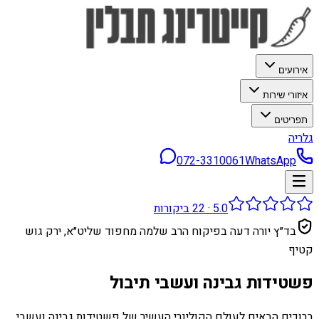
אירועים
איזורי שירות
תפריטים
גלריה
072-3310061
WhatsApp
5.0
·
22
ביקורות
בד״ץ יורה דעה בפיקוח הרב שלמה מחפוד שליט״א, ירק גוש
קטיף
פשטידות גבינה ועשבי תיבול
ברוכים הבאים לעולם הקולינרי העשיר של פשטידות גבינה ועשבי