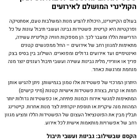
הקולינרי המושלם לאירועים
בעולם הקייטרינג, היכולת להציע מנות המשלבות טעם, אסתטיקה
ופרקטיות היא קריטית. פשטידות גבינה ועשבי תיבול עונות על כל
הדרישות הללו ומעבר לכך. הן מספקות חוויה קולינרית עשירה,
מתאימות למגוון רחב של אירועים – החל ממפגשים קטנים
ואינטימיים ועד אירועים גדולים ומפוארים. השילוב בין בסיס בצק
פריך או אוורירי, מלית גבינות עשירה ועשבי תיבול רעננים יוצר מנה
מנחמת ומרגשת כאחד.
היתרון המרכזי של פשטידות אלו טמון בגמישותן. ניתן להגיש אותן
חמות או קרות, בצורת פשטידות אישיות קטנות (מיני קישים)
המתאימות למגשי אירוח וכמנות פתיחה, או כפשטידות גדולות יותר
המהוות מנה עיקרית או תוספת יוקרתית לצד מנות אחרות. קייטרינג
תבלין מבין את הפוטנציאל העצום של הפשטידות הללו ומציע מגוון
רחב של אפשרויות מותאמות אישית לכל אירוע.
הקסם שבשילוב: גבינות ועשבי תיבול