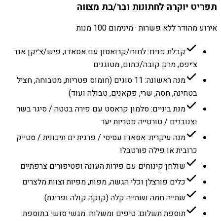
תפריט יוקרה לחתונות ובר/בת מצווה
אירוע מהודר ללא פשרות · מינימום 100 מנות
קבלת פנים: לחוח/קרואסון עם אסאדו, פיש/צ׳יקן אנד
צ׳יפס, מרק קובה/כתום, מטוגנים
מנה ראשונה: 11 סוגים (חומוס פטריות, מטבוחה, חציל
בטחינה, חסה, שרי, פקאנים, טבולה ועוד)
מנת ביניים: סלמון קראסט עם פירה בטטה / סיגר בשר
וצנוברים / טורטייה פטריות יער
מנה עיקרית: אסאדו עסיסי / פרגית ים תיכונית / סטייק
כרובית או פילה פורטבלו
שולחן קינוחים עם פירות העונה ופטיפורים צרפתיים
כלים פורצלן וכלי הגשה, מפות, מפיות וצוות מלצרים
שתייה חמה ושתייה קלה (קוקה קולה ופריגת)
תוספת תשלום: טיפים ומשלוח. מגשי סושי בתוספת.