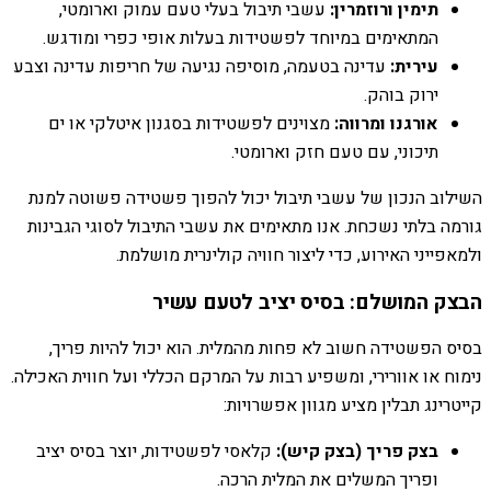
תימין ורוזמרין:
עשבי תיבול בעלי טעם עמוק וארומטי,
המתאימים במיוחד לפשטידות בעלות אופי כפרי ומודגש.
עירית:
עדינה בטעמה, מוסיפה נגיעה של חריפות עדינה וצבע
ירוק בוהק.
אורגנו ומרווה:
מצוינים לפשטידות בסגנון איטלקי או ים
תיכוני, עם טעם חזק וארומטי.
השילוב הנכון של עשבי תיבול יכול להפוך פשטידה פשוטה למנת
גורמה בלתי נשכחת. אנו מתאימים את עשבי התיבול לסוגי הגבינות
ולמאפייני האירוע, כדי ליצור חוויה קולינרית מושלמת.
הבצק המושלם: בסיס יציב לטעם עשיר
בסיס הפשטידה חשוב לא פחות מהמלית. הוא יכול להיות פריך,
נימוח או אוורירי, ומשפיע רבות על המרקם הכללי ועל חווית האכילה.
קייטרינג תבלין מציע מגוון אפשרויות:
בצק פריך (בצק קיש):
קלאסי לפשטידות, יוצר בסיס יציב
ופריך המשלים את המלית הרכה.