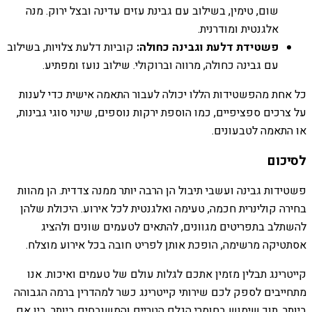
שום, טימין, בשילוב עם גבינת עזים עדינה ובצל ירוק. מנה
אלגנטית ומודרנית.
פשטידת דלעת וגבינה כחולה:
קוביות דלעת צלויות, בשילוב
עם גבינה כחולה, מרווה וברוקולי. שילוב נועז ומפתיע.
כל אחת מהפשטידות הללו יכולה לעבור התאמה אישית כדי לענות
על צרכים ספציפיים, כמו הוספת ירקות נוספים, שינוי סוגי גבינות,
או התאמה לטבעונים.
לסיכום
פשטידות גבינה ועשבי תיבול הן הרבה יותר ממנה צדדית. הן מהוות
בחירה קולינרית חכמה, טעימה ואלגנטית לכל אירוע. היכולת שלהן
להשתלב בתפריטים מגוונים, להתאים לטעמים שונים ולהציג
אסתטיקה מרשימה, הופכת אותן לפריט חובה בכל אירוע מוצלח.
קייטרינג תבלין מזמין אתכם לגלות עולם של טעמים ואיכות. אנו
מתחייבים לספק לכם שירותי קייטרינג כשר למהדרין ברמה הגבוהה
ביותר, תוך שימוש בחומרי הגלם הטריים והמשובחים ביותר. בין אם