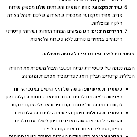
שירות מקצועי:
צוות השפים והשרתים שלנו מספק שירות
אדיב, מהיר ומקצועי, המבטיח שהאירוע שלכם יתנהל בצורה
חלקה ומוצלחת.
מחירים הוגנים:
אנו מציעים תמחור תחרותי ושירותי קייטרינג
איכותיים במחירים נוחים, ללא פשרות על איכות.
פשטידות לאירועים: טיפים להגשה מושלמת
הצגה נכונה של פשטידות גבינה ועשבי תיבול משפרת את החוויה
הכללית. קייטרינג תבלין דואג לפרזנטציה אסתטית ומזמינה:
פשטידות אישיות:
הגשה של מיני קישים במגשי אירוח
מאפשרת לאורחים לטעום מגוון טעמים בנוחות ובקלות. ניתן
לקשט בנגיעות של יוגורט, קרם פרש או עלי מיקרו-ירקות.
פשטידות גדולות:
חיתוך הפשטידה לפרוסות אלגנטיות
והגשה על מגשי הגשה מעוצבים. ניתן לשלב עם סלטים
טריים, מטבלים מיוחדים או ירקות קלויים.
טמפרטורה:
רוב הפשטידות טעימות במיוחד כשהן חמימות,