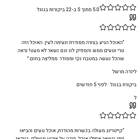
5.0
מתוך 5 ב-
22
ביקורות בגוגל
“
האוכל הגיע בצורה מסודרת ונעימה לעין. האוכל היה
טרי וטעים ממש והספיק לנו וגם נשאר לא מעט! נראה
שהכל נעשה במטבח נקי ומסודר. ממליצה בחום.
”
לינדה מרשל
ביקורת בגוגל ·
לפני 5 חודשים
ל
“
קייטרינג מעולה בכשרות מהודרת, אוכל טעים והביאו
יותר ונשאר אפילו אוכל. תודה על אירוע מושלם, בוודאי