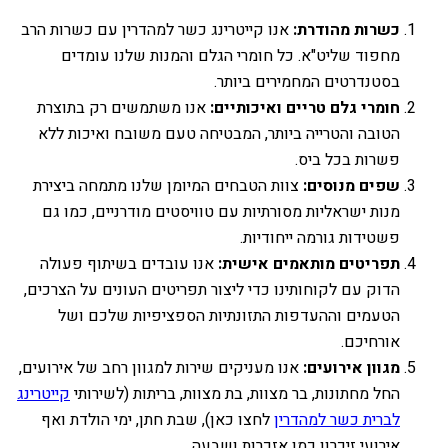
כשרות מהודרת:
אנו קייטרינג כשר למהדרין עם כשרות הרב
מחפוד שליט"א. כל חומרי הגלם והמנות שלנו עומדים
בסטנדרטים המחמירים ביותר.
חומרי גלם טריים ואיכותיים:
אנו משתמשים רק בתוצרת
הטובה והטרייה ביותר, המבטיחה טעם משובח ואיכות ללא
פשרות בכל ביס.
שפים מנוסים:
צוות הטבחים המיומן שלנו מתמחה ביצירת
מנות ישראליות מסורתיות עם טוויסטים מודרניים, כמו גם
פשטידות גורמה ייחודיות.
תפריטים מותאמים אישית:
אנו עובדים בשיתוף פעולה
הדוק עם לקוחותינו כדי ליצור תפריטים העונים על הצרכים,
הטעמים וההעדפות התזונתיות הספציפיות שלכם ושל
אורחיכם.
מגוון אירועים:
אנו מעניקים שירות למגוון רחב של אירועים,
החל מחתונות, בר מצוות, בת מצוות, בריתות (לשירותי
קייטרינג
לברית כשר למהדרין
לחצו כאן), שבת חתן, ימי הולדת ואף
אירועי זיכרון כמו אזכרות ושבעה.