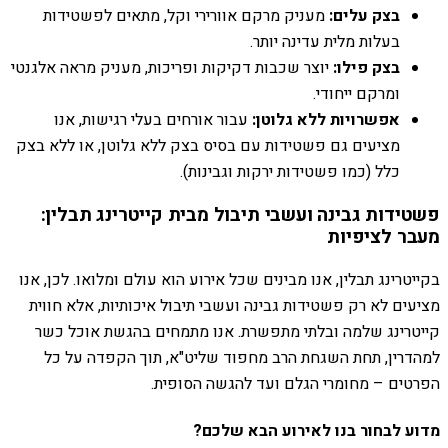
בצק עלים:
מעניק מרקם אוורירי וקל, מתאים לפשטידות
בעלות מלית עדינה יותר.
בצק פילו:
יוצר שכבות דקיקות ופריכות, מעניק מראה אלגנטי
ומרקם ייחודי.
אפשרויות ללא גלוטן:
עבור אורחים בעלי רגישות, אנו
מציעים גם פשטידות עם בסיס בצק ללא גלוטן, או ללא בצק
כלל (כמו פשטידות ירקות וגבינות).
פשטידות גבינה ועשבי תיבול מבית קייטרינג תבלין:
מעבר לציפיות
בקייטרינג תבלין, אנו מבינים שכל אירוע הוא עולם ומלואו. לכן, אנו
מציעים לא רק פשטידות גבינה ועשבי תיבול איכותיות, אלא חווית
קייטרינג שלמה ובלתי מתפשרת. אנו מתמחים בהגשת אוכל כשר
למהדרין, תחת השגחת הרב מחפוד שליט"א, תוך הקפדה על כל
הפרטים – מחומרי הגלם ועד להגשה הסופית.
מדוע לבחור בנו לאירוע הבא שלכם?