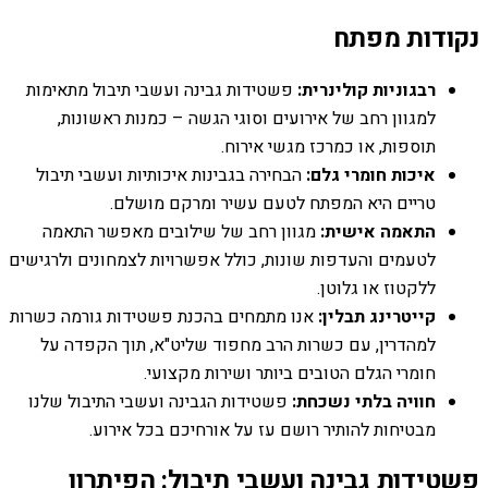
נקודות מפתח
רבגוניות קולינרית:
פשטידות גבינה ועשבי תיבול מתאימות
למגוון רחב של אירועים וסוגי הגשה – כמנות ראשונות,
תוספות, או כמרכז מגשי אירוח.
איכות חומרי גלם:
הבחירה בגבינות איכותיות ועשבי תיבול
טריים היא המפתח לטעם עשיר ומרקם מושלם.
התאמה אישית:
מגוון רחב של שילובים מאפשר התאמה
לטעמים והעדפות שונות, כולל אפשרויות לצמחונים ולרגישים
ללקטוז או גלוטן.
קייטרינג תבלין:
אנו מתמחים בהכנת פשטידות גורמה כשרות
למהדרין, עם כשרות הרב מחפוד שליט"א, תוך הקפדה על
חומרי הגלם הטובים ביותר ושירות מקצועי.
חוויה בלתי נשכחת:
פשטידות הגבינה ועשבי התיבול שלנו
מבטיחות להותיר רושם עז על אורחיכם בכל אירוע.
פשטידות גבינה ועשבי תיבול: הפיתרון