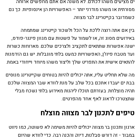
ים מציעים משהו לכולם. לא משנה אם אתם מחפשים ארוחה
מסורתית או משהו מודרני יותר – האפשרויות הן אינסופיות. כך גם
כשמדובר בקייטרינג לבר מצווה.
בין אם אתה רוצה ללכת על הכל ולשכור קייטרינג שמתמחה
באירועים מסוג זה, או לשמור על פשטות עם מגוון פינגר-פודס,
ישנה אפשרות שתתאים לתקציב ולצרכים שלכם. מארוחות כשרות
ועד מטבח פיוז'ן, האפשרויות כמעט בלתי מוגבלות. יש גם הזדמנות
להתאים אישית את התפריט שלך וליצור משהו מיוחד וייחודי באמת.
מה שלא תחליט עליו, אתה יכולים להיות בטוחים שקייטרינג מנוסים
בבת ים יעבדו אתכם בכל שלב על מנת לוודא שבר המצווה שלכם
תהיה מוצלחת. בעזרתם תוכלו ליהנות מאירוע בלתי נשכח מבלי
שתצטרכו לדאוג לאף אחד מהפרטים.
טיפים לתכנון לבר מצווה מוצלח
ארגון ותכנון בר מצווה יכולים להיות משימה לא פשוטה, כמו ניווט
במבוך - זה דורש סבלנות, דיוק והכנה רבה. כדי לוודא שהיום