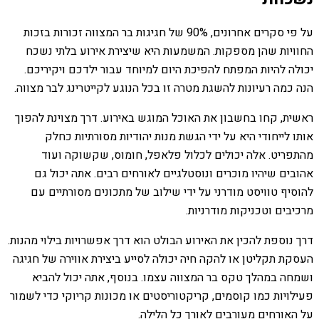
על פי סקרים אחרונים, 90% של חגיגות בר המצווה זכורות בזכות
החוויות שהן מספקות. המשמעות היא שיצירת אירוע בלתי נשכח
יכולה להיות המפתח להפיכת היום למיוחד עבור ילדכם ויקיריכם.
הנה כמה רעיונות להשגת מטרה זו בכל הנוגע לקייטרינג לבר מצווה.
ראשית, קחו בחשבון את האוכל המוגש באירוע. דרך מצוינת להפוך
אותו לייחודי היא על ידי הגשת מנות יהודיות מסורתיות כחלק
מהתפריט. אלה יכולים לכלול פלאפל, חומוס, שקשוקה ועוד
אהובים שיהיו מוכרים ונוסטלגיים לאורחים רבים. אתה יכול גם
להוסיף טוויסט מודרני על ידי שילוב של מתכונים מסורתיים עם
מרכיבים וטכניקות מודרניות.
דרך נוספת להכין את האירוע הבולט הוא דרך אפשרויות בילוי מהנות.
העסקת תקליטן או להקה חיה יכולה לסייע ביצירת אווירה של חגיגה
ושמחה במהלך טקס בר המצווה עצמו. בנוסף, אתה יכול להביא
פעילויות כמו קוסמים, קריקטוריסטים או מכונות קריוקי כדי לשמור
על האורחים מעורבים לאורך כל הלילה.