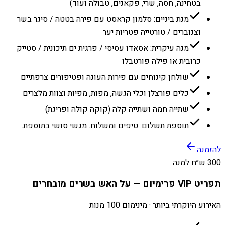
בטחינה, חסה, שרי, פקאנים, טבולה ועוד)
מנת ביניים: סלמון קראסט עם פירה בטטה / סיגר בשר
וצנוברים / טורטייה פטריות יער
מנה עיקרית: אסאדו עסיסי / פרגית ים תיכונית / סטייק
כרובית או פילה פורטבלו
שולחן קינוחים עם פירות העונה ופטיפורים צרפתיים
כלים פורצלן וכלי הגשה, מפות, מפיות וצוות מלצרים
שתייה חמה ושתייה קלה (קוקה קולה ופריגת)
תוספת תשלום: טיפים ומשלוח. מגשי סושי בתוספת.
להזמנה
300 ש״ח למנה
תפריט VIP פרימיום — על האש בשרים מובחרים
האירוע היוקרתי ביותר · מינימום 100 מנות