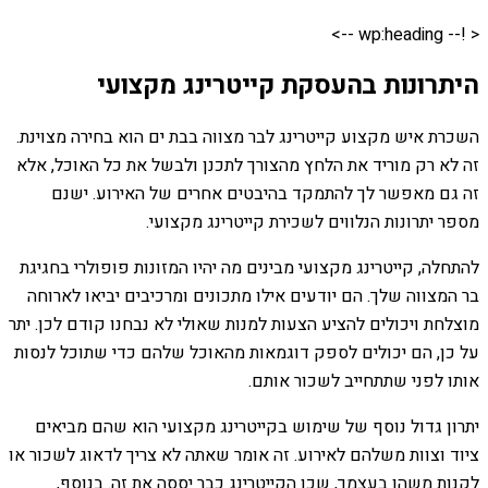
< !-- wp:heading -->
היתרונות בהעסקת קייטרינג מקצועי
השכרת איש מקצוע קייטרינג לבר מצווה בבת ים הוא בחירה מצוינת.
זה לא רק מוריד את הלחץ מהצורך לתכנן ולבשל את כל האוכל, אלא
זה גם מאפשר לך להתמקד בהיבטים אחרים של האירוע. ישנם
מספר יתרונות הנלווים לשכירת קייטרינג מקצועי.
להתחלה, קייטרינג מקצועי מבינים מה יהיו המזונות פופולרי בחגיגת
בר המצווה שלך. הם יודעים אילו מתכונים ומרכיבים יביאו לארוחה
מוצלחת ויכולים להציע הצעות למנות שאולי לא נבחנו קודם לכן. יתר
על כן, הם יכולים לספק דוגמאות מהאוכל שלהם כדי שתוכל לנסות
אותו לפני שתתחייב לשכור אותם.
יתרון גדול נוסף של שימוש בקייטרינג מקצועי הוא שהם מביאים
ציוד וצוות משלהם לאירוע. זה אומר שאתה לא צריך לדאוג לשכור או
לקנות משהו בעצמך, שכן הקייטרינג כבר יססה את זה. בנוסף,