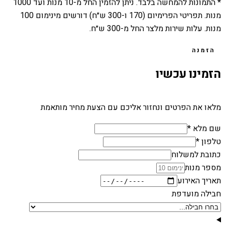
* התמונות להמחשה בלבד. ניתן להזמין החל מ-
10
מנות ועד
1000
מנות. תפריטי הפרימיום (170 ו-300 ש״ח) דורשים מינימום 100
מנות. עלות שירות מלצר החל מ-300 ש״ח.
הזמנה
הזמינו עכשיו
מלאו את הפרטים ונחזור אליכם עם הצעת מחיר מותאמת
שם מלא *
טלפון *
כתובת למשלוח
מספר מנות
תאריך האירוע
חבילה מועדפת