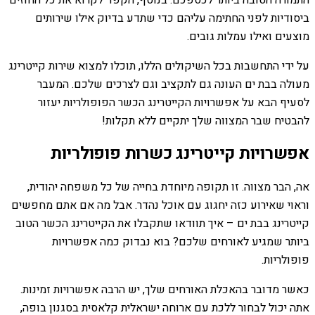
התמורה הטובה ביותר לכספכם. בנוסף, הקפד לקרוא את כל החוזים
ביסודיות לפני החתימה עליהם כדי שתדע בדיוק אילו שירותים
מוצעים ואילו עמלות גובים.
על ידי התחשבות בכל השיקולים הללו, תוכלו למצוא שירות קייטרינג
מעולה בבת ים העונה גם לתקציב וגם לצרכים שלכם. המעבר
לסעיף הבא על אפשרויות הקייטרינג הכשר הפופולריות יעזור
להבטיח שבר המצווה שלך יתקיים ללא תקלות!
אפשרויות קייטרינג כשרות פופולריות
אה, הבר מצווה. זו תקופה מיוחדת בחייה של כל משפחה יהודית,
וראוי שאירוע כזה יחגוג עם אוכל נהדר. אבל מה אם אתם מחפשים
קייטרינג בבת ים – איך תוודאו שתקבלו את הקייטרינג הכשר הטוב
ביותר שמגיע לאורחים שלכם? בוא נבדוק כמה אפשרויות
פופולריות.
כאשר מדובר בהאכלת האורחים שלך, יש הרבה אפשרויות זמינות.
אתה יכול לבחור ללכת עם ארוחה ישראלית קלאסית בסגנון בופה,