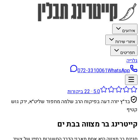
אירועים
איזורי שירות
תפריטים
גלריה
072-3310061
WhatsApp
5.0
·
22
ביקורות
בד״ץ יורה דעה בפיקוח הרב שלמה מחפוד שליט״א, ירק גוש
קטיף
קייטרינג בר מצווה בבת ים
חגיגת בר מצווה היא אחת מאבני הדרך החשובות בחייו של צעיר.