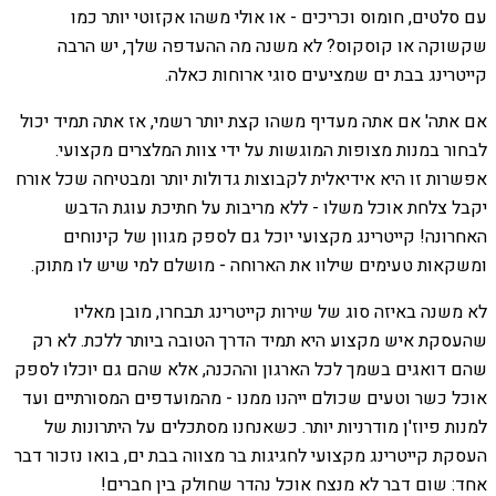
עם סלטים, חומוס וכריכים - או אולי משהו אקזוטי יותר כמו
שקשוקה או קוסקוס? לא משנה מה ההעדפה שלך, יש הרבה
קייטרינג בבת ים שמציעים סוגי ארוחות כאלה.
אם אתה' אם אתה מעדיף משהו קצת יותר רשמי, אז אתה תמיד יכול
לבחור במנות מצופות המוגשות על ידי צוות המלצרים מקצועי.
אפשרות זו היא אידיאלית לקבוצות גדולות יותר ומבטיחה שכל אורח
יקבל צלחת אוכל משלו - ללא מריבות על חתיכת עוגת הדבש
האחרונה! קייטרינג מקצועי יוכל גם לספק מגוון של קינוחים
ומשקאות טעימים שילוו את הארוחה - מושלם למי שיש לו מתוק.
לא משנה באיזה סוג של שירות קייטרינג תבחרו, מובן מאליו
שהעסקת איש מקצוע היא תמיד הדרך הטובה ביותר ללכת. לא רק
שהם דואגים בשמך לכל הארגון וההכנה, אלא שהם גם יוכלו לספק
אוכל כשר וטעים שכולם ייהנו ממנו - מהמועדפים המסורתיים ועד
למנות פיוז'ן מודרניות יותר. כשאנחנו מסתכלים על היתרונות של
העסקת קייטרינג מקצועי לחגיגות בר מצווה בבת ים, בואו נזכור דבר
אחד: שום דבר לא מנצח אוכל נהדר שחולק בין חברים!