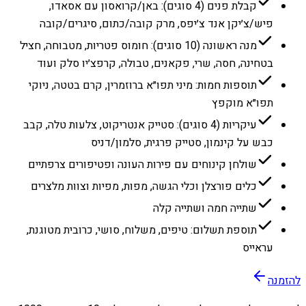
קבלת פנים (4 סוגים): באן/קרואסון עם אסאדו,
פיש/צ׳יקן אנד צ׳יפס, מרק קובה/כתום, סיגרים/קובה
מנה ראשונה (10 סוגים): חומוס פטריות, מטבוחה, חציל
בטחינה, חסה, שרי, פקאנים, טבולה, קרפצ׳יו סלק ועוד
תוספות חמות: מיני תפו״א ברוזמרין, קרם בטטה, ניוקי
תפו״א מוקפץ
עיקריות (4 סוגים): סטייק אנטריקוט, צלעות טלה, קבב
כבש על קינמון, סטייק פרגית, סלמון/דניס
שולחן קינוחים עם פירות העונה ופטיפורים צרפתיים
כלים פורצלן וכלי הגשה, מפות, מפיות וצוות מלצרים
שתייה חמה ושתייה קלה
תוספת תשלום: טיפים, משלוח, סושי, כרובית מטוגנת,
עראייס
להזמנה