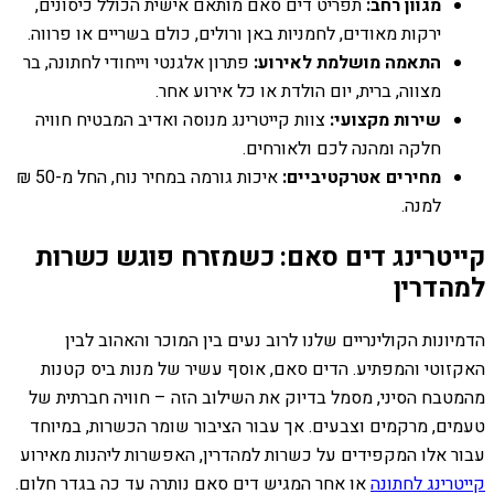
מגוון רחב:
תפריט דים סאם מותאם אישית הכולל כיסונים,
ירקות מאודים, לחמניות באן ורולים, כולם בשריים או פרווה.
התאמה מושלמת לאירוע:
פתרון אלגנטי וייחודי לחתונה, בר
מצווה, ברית, יום הולדת או כל אירוע אחר.
שירות מקצועי:
צוות קייטרינג מנוסה ואדיב המבטיח חוויה
חלקה ומהנה לכם ולאורחים.
מחירים אטרקטיביים:
איכות גורמה במחיר נוח, החל מ-50 ₪
למנה.
קייטרינג דים סאם: כשמזרח פוגש כשרות
למהדרין
הדמיונות הקולינריים שלנו לרוב נעים בין המוכר והאהוב לבין
האקזוטי והמפתיע. הדים סאם, אוסף עשיר של מנות ביס קטנות
מהמטבח הסיני, מסמל בדיוק את השילוב הזה – חוויה חברתית של
טעמים, מרקמים וצבעים. אך עבור הציבור שומר הכשרות, במיוחד
עבור אלו המקפידים על כשרות למהדרין, האפשרות ליהנות מאירוע
קייטרינג לחתונה
או אחר המגיש דים סאם נותרה עד כה בגדר חלום.