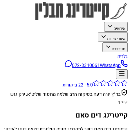
אירועים
איזורי שירות
תפריטים
גלריה
072-3310061
WhatsApp
5.0
·
22
ביקורות
בד״ץ יורה דעה בפיקוח הרב שלמה מחפוד שליט״א, ירק גוש
קטיף
קייטרינג דים סאם
קייטרינג דים סאם כשר למהדרין: חוויה קולינרית יוצאת דופן לאירוע