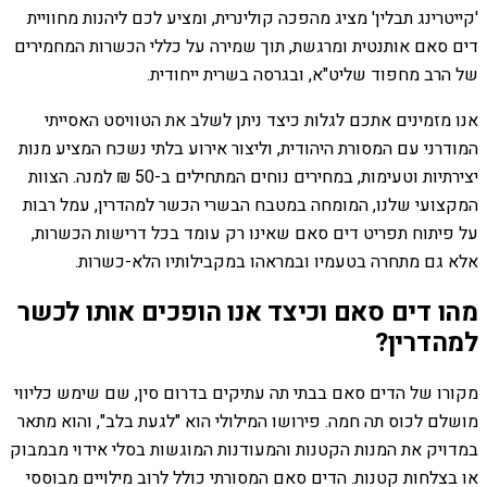
'קייטרינג תבלין' מציג מהפכה קולינרית, ומציע לכם ליהנות מחוויית
דים סאם אותנטית ומרגשת, תוך שמירה על כללי הכשרות המחמירים
של הרב מחפוד שליט"א, ובגרסה בשרית ייחודית.
אנו מזמינים אתכם לגלות כיצד ניתן לשלב את הטוויסט האסייתי
המודרני עם המסורת היהודית, וליצור אירוע בלתי נשכח המציע מנות
יצירתיות וטעימות, במחירים נוחים המתחילים ב-50 ₪ למנה. הצוות
המקצועי שלנו, המומחה במטבח הבשרי הכשר למהדרין, עמל רבות
על פיתוח תפריט דים סאם שאינו רק עומד בכל דרישות הכשרות,
אלא גם מתחרה בטעמיו ובמראהו במקבילותיו הלא-כשרות.
מהו דים סאם וכיצד אנו הופכים אותו לכשר
למהדרין?
מקורו של הדים סאם בבתי תה עתיקים בדרום סין, שם שימש כליווי
מושלם לכוס תה חמה. פירושו המילולי הוא "לגעת בלב", והוא מתאר
במדויק את המנות הקטנות והמעודנות המוגשות בסלי אידוי מבמבוק
או בצלחות קטנות. הדים סאם המסורתי כולל לרוב מילויים מבוססי