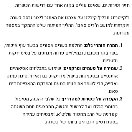
חזיר ופירות ים, שאינם עולים בקנה אחד עם דרישות הכשרות.
ב'קייטרינג תבלין' קיבלנו על עצמנו את האתגר ליצור גרסה כשרה
ויוקרתית למושג ה"דים סאם". תהליך הפיתוח שלנו התמקד במספר
עקרונות:
המרת חומרי גלם:
החלפת בשרים אסורים בבשר עוף איכותי,
בשר בקר משובח, ובמילויים פרווה מגוונים על בסיס ירקות
ופטריות.
שמירה על טעמים ומרקמים:
שימוש בתבלינים אסיאתיים
אותנטיים ובטכניקות בישול מדויקות, כגון אידוי, טיגון עמוק
ואפייה, כדי לשמר את חווית הטעם והמרקם המאפיינת דים
סאם.
הקפדה על כשרות למהדרין:
כל שלבי ההכנה, מטיפול
בחומרי הגלם ועד לבישול והגשה, מתבצעים תחת השגחה
קפדנית של הרב מחפוד שליט"א, ומבטיחים עמידה
בסטנדרטים הגבוהים ביותר של כשרות.