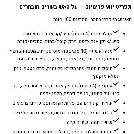
תפריט VIP פרימיום — על האש בשרים מובחרים
האירוע היוקרתי ביותר · מינימום 100 מנות
קבלת פנים (4 סוגים): באן/קרואסון עם אסאדו,
פיש/צ׳יקן אנד צ׳יפס, מרק קובה/כתום, סיגרים/קובה
מנה ראשונה (10 סוגים): חומוס פטריות, מטבוחה, חציל
בטחינה, חסה, שרי, פקאנים, טבולה, קרפצ׳יו סלק ועוד
תוספות חמות: מיני תפו״א ברוזמרין, קרם בטטה, ניוקי
תפו״א מוקפץ
עיקריות (4 סוגים): סטייק אנטריקוט, צלעות טלה, קבב
כבש על קינמון, סטייק פרגית, סלמון/דניס
שולחן קינוחים עם פירות העונה ופטיפורים צרפתיים
כלים פורצלן וכלי הגשה, מפות, מפיות וצוות מלצרים
שתייה חמה ושתייה קלה
תוספת תשלום: טיפים, משלוח, סושי, כרובית מטוגנת,