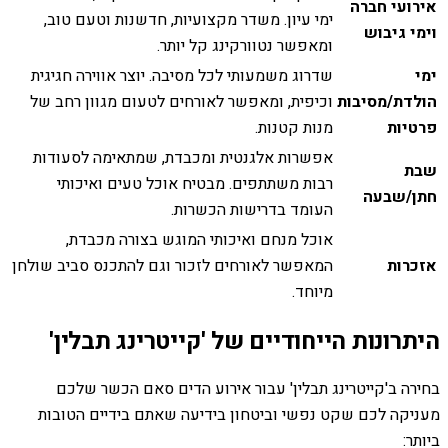
אירועי חברה
ימי עיון. משדר מקצועיות, חדשנות וטעם טוב,
וימי גיבוש
ומאפשר נטוורקינג קל יותר.
ימי
שדרוג משמעותי לכל מסיבה. יוצר אווירה חגיגית
הולדת/מסיבות
וכיפית, ומאפשר לאורחים לטעום מגוון רחב של
פרטיות
מנות קטנות.
אפשרות אלגנטית ומכבדת, שמתאימה לסעודות
שבת
רבות משתתפים. מבטיח אוכל טעים ואיכותי
חתן/שבעה
העומד בדרישות הכשרות.
אוכל מנחם ואיכותי המוגש בצורה מכבדת,
אזכרות
המאפשר לאורחים לזכור וגם להתכנס סביב שולחן
מיוחד.
היתרונות הייחודיים של 'קייטרינג תבלין'
בחירה ב'קייטרינג תבלין' עבור אירוע הדים סאם הכשר שלכם
מעניקה לכם שקט נפשי וביטחון בידיעה שאתם בידיים הטובות
ביותר: