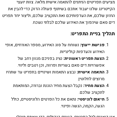
מציעים תפריטים הניתנים להתאמה אישית מלאה. צוות יועצי
הקייטרינג שלנו יעבוד אתכם בשיתוף פעולה הדוק כדי להבין את
החזון שלכם, את העדפותיכם ואת התקציב שלכם, וליצור יחד תפריט
דים סאם שיהפוך את האירוע שלכם לבלתי נשכח.
תהליך בניית התפריט:
פגישת ייעוץ:
נשוחח על סוג האירוע, מספר האורחים, אופי
האירוע והעדפות קולינריות.
הצעת תפריט ראשונית:
נציג בפניכם מגוון רחב של
אפשרויות דים סאם בשריות ופרווה, וכן רטבים וליווי.
התאמה אישית:
נבצע התאמות ושינויים בתפריט עד שתהיו
מרוצים לחלוטין.
הצעת מחיר:
נקבל הצעת מחיר הוגנת וברורה, המותאמת
לתקציב שלכם.
תיאום לוגיסטי:
נתאם את כל הפרטים הלוגיסטיים, כולל
הגעה, הקמה, הגשה ופינוי.
אנו דואגים לכל הפרטים, קטנים כגדולים, כדי שאתם תוכלו