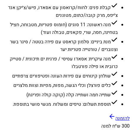
קבלת פנים: לחוח/קרואסון עם אסאדו, פיש/צ׳יקן אנד
צ׳יפס, מרק קובה/כתום, מטוגנים
מנה ראשונה: 11 סוגים (חומוס פטריות, מטבוחה, חציל
בטחינה, חסה, שרי, פקאנים, טבולה ועוד)
מנת ביניים: סלמון קראסט עם פירה בטטה / סיגר בשר
וצנוברים / טורטייה פטריות יער
מנה עיקרית: אסאדו עסיסי / פרגית ים תיכונית / סטייק
כרובית או פילה פורטבלו
שולחן קינוחים עם פירות העונה ופטיפורים צרפתיים
כלים פורצלן וכלי הגשה, מפות, מפיות וצוות מלצרים
שתייה חמה ושתייה קלה (קוקה קולה ופריגת)
תוספת תשלום: טיפים ומשלוח. מגשי סושי בתוספת.
להזמנה
300 ש״ח למנה