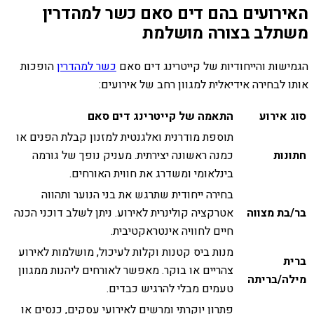
האירועים בהם דים סאם כשר למהדרין
משתלב בצורה מושלמת
הגמישות והייחודיות של קייטרינג דים סאם
כשר למהדרין
הופכות
אותו לבחירה אידיאלית למגוון רחב של אירועים:
סוג אירוע
התאמה של קייטרינג דים סאם
תוספת מודרנית ואלגנטית למזנון קבלת הפנים או
חתונות
כמנה ראשונה יצירתית. מעניק נופך של גורמה
בינלאומי ומשדרג את חווית האורחים.
בחירה ייחודית שתרגש את בני הנוער ותהווה
בר/בת מצווה
אטרקציה קולינרית לאירוע. ניתן לשלב דוכני הכנה
חיים לחוויה אינטראקטיבית.
מנות ביס קטנות וקלות לעיכול, מושלמות לאירוע
ברית
צהריים או בוקר. מאפשר לאורחים ליהנות ממגוון
מילה/בריתה
טעמים מבלי להרגיש כבדים.
פתרון יוקרתי ומרשים לאירועי עסקים, כנסים או