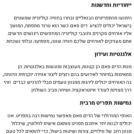
ייחודיות וחדשנות
הימנעו מהתפריטים הבנאליים ובחרו בחוויה קולינרית שמעטים
בישראל יכולים להציע. דים סאם כשר הוא טרנד מתפתח, המושך
אליו אורחים סקרנים וחובבי קולינריה המחפשים ריגושים חדשים.
אתם מעניקים לאורחים שלכם חוויה שונה, מפתיעה ובלתי נשכחת.
אלגנטיות ועידון
מנות הדים סאם הן קטנות, מעוצבות ומוגשות באלגנטיות. הן
מתאימות במיוחד לאירועים בהם רוצים ליצור אווירה יוקרתית ונינוחה,
בה האורחים יכולים ליהנות ממגוון טעמים מבלי להרגיש כבדים. זוהי
דרך מצוינת לעודד אינטראקציה ושיחה סביב השולחן.
גמישות תפריט מרבית
האופי המודולרי של הדים סאם מאפשר גמישות רבה בתפריט. אנו
יכולים לבנות יחד איתכם תפריט מותאם אישית לחלוטין, שיכלול
מגוון רחב של מילויים, צורות ושיטות בישול, כדי להתאים לכל טעם