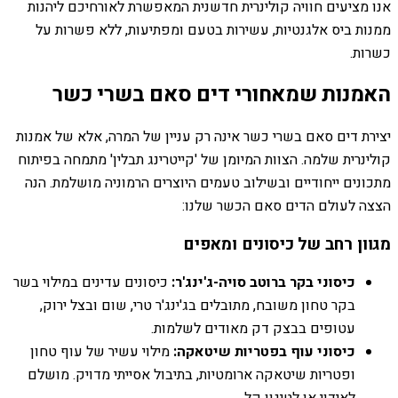
אנו מציעים חוויה קולינרית חדשנית המאפשרת לאורחיכם ליהנות
ממנות ביס אלגנטיות, עשירות בטעם ומפתיעות, ללא פשרות על
כשרות.
האמנות שמאחורי דים סאם בשרי כשר
יצירת דים סאם בשרי כשר אינה רק עניין של המרה, אלא של אמנות
קולינרית שלמה. הצוות המיומן של 'קייטרינג תבלין' מתמחה בפיתוח
מתכונים ייחודיים ובשילוב טעמים היוצרים הרמוניה מושלמת. הנה
הצצה לעולם הדים סאם הכשר שלנו:
מגוון רחב של כיסונים ומאפים
כיסוני בקר ברוטב סויה-ג'ינג'ר:
כיסונים עדינים במילוי בשר
בקר טחון משובח, מתובלים בג'ינג'ר טרי, שום ובצל ירוק,
עטופים בבצק דק מאודים לשלמות.
כיסוני עוף בפטריות שיטאקה:
מילוי עשיר של עוף טחון
ופטריות שיטאקה ארומטיות, בתיבול אסייתי מדויק. מושלם
לאידוי או לטיגון קל.