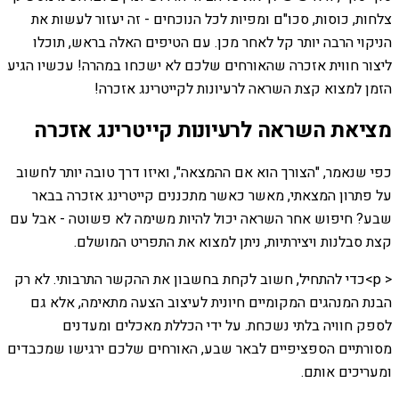
צלחות, כוסות, סכו"ם ומפיות לכל הנוכחים - זה יעזור לעשות את
הניקוי הרבה יותר קל לאחר מכן. עם הטיפים האלה בראש, תוכלו
ליצור חווית אזכרה שהאורחים שלכם לא ישכחו במהרה! עכשיו הגיע
הזמן למצוא קצת השראה לרעיונות לקייטרינג אזכרה!
מציאת השראה לרעיונות קייטרינג אזכרה
כפי שנאמר, "הצורך הוא אם ההמצאה", ואיזו דרך טובה יותר לחשוב
על פתרון המצאתי, מאשר כאשר מתכננים קייטרינג אזכרה בבאר
שבע? חיפוש אחר השראה יכול להיות משימה לא פשוטה - אבל עם
קצת סבלנות ויצירתיות, ניתן למצוא את התפריט המושלם.
< p>כדי להתחיל, חשוב לקחת בחשבון את ההקשר התרבותי. לא רק
הבנת המנהגים המקומיים חיונית לעיצוב הצעה מתאימה, אלא גם
לספק חוויה בלתי נשכחת. על ידי הכללת מאכלים ומעדנים
מסורתיים הספציפיים לבאר שבע, האורחים שלכם ירגישו שמכבדים
ומעריכים אותם.