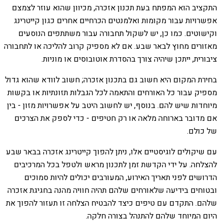
התקציב הוא המפתח בעת תכנון אזכרה, מכיוון שהוא עוזר לצמצם
אפשרויות עבור מקומות ואלמנטים הכרחיים אחרים כגון קייטרינג
וקישוטים. כמו כן, יש לשקול תחבורה עבור משתתפים הנוסעים
מאזורים מחוץ לבאר שבע. אם לא מספיק קרוב להליכה או לתחבורה
ציבורית, ייתכן שיהיה צורך בהסדרת אוטובוסים או מוניות.
בחירת המקום היא חשוב גם בתכנון אזכרה; חשוב לוודא שהוא גדול
מספיק עבור כל האורחים והתאמה לכל הגבלות תזונתיות או בקשות
מיוחדות שיש להם. בנוסף, יש לחשוב היטב על אפשרויות מזון - בין
אם מדובר בארוחה מלאה או רק חטיפים - כדי לספק את הצרכים
של כולם.
עם שיקולים לוגיסטיים אלו, ניתן להפוך קייטרינג אזכרה בבאר שבע
להצלחה. על ידי הקדשת זמן לתכנון מראש ולטפל בכל המרכיבים
הדרושים לפני תאריך האירוע, המעורבים יכולים להיות סמוכים
ובטוחים בידיעה שלאורחים שלהם תהיה חוויה מהנה בחגיגת אזכרה
שלהם. התקדם עם טיפים כיצד להבטיח הצלחה זו תעזור להפוך את
היום המיוחד שלהם להתנהל בצורה חלקה.