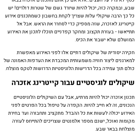
כסף לא גדל על העצים...אלא אם כן אתם מתכננים אזכרה בבאר
שבע, ובמקרה כזה, יכול להיות שיורד גשם של שטרות דולרים! יש
כל כך הרבה שיקולי עלות שצריך לקחת בחשבון כשמתכננים אירוע
קייטרינג לאזכרה, שזה מספיק כדי לסחרר את הראש. אבל אל
תתייאשו - בעזרת תקצוב ומחקר קפדניים תוכלו לתכנן את האירוע
המושלם שלא ישבור את הכיס.
חקירה יסודית של שיקולים דתיים אלו לפני האירוע מאפשרת
למארגנים ליצור חוויה משמעותית המכבדת את העדפות האמונה של
כולם תוך עמידה בכל הדרישות הלוגיסטיות הדרושות לטקס מוצלח.
שיקולים לוגיסטיים עבור קייטרינג אזכרה
תכנון אזכרה יכול להיות מרתיע, אבל עם השיקולים הלוגיסטיים
הנכונים, זה לא חייב להיות. הקפדה על טיפול בכל הפרטים לפני
האירוע יכולה לעשות את כל ההבדל. מתקציב ותחבורה ועד בחירת
מקומות ואוכל, ישנם מספר אלמנטים שצריכים להתייחס לעזרה
מוצלחת בבאר שבע.