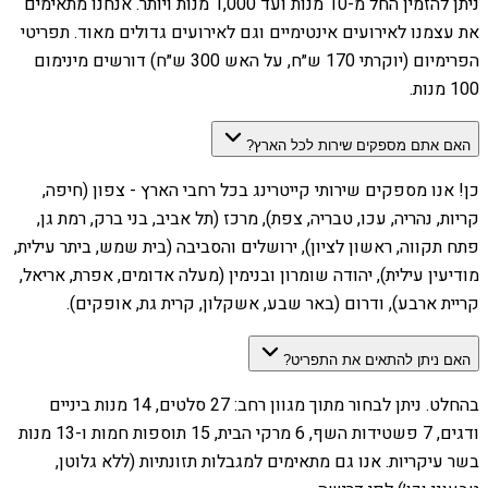
ניתן להזמין החל מ-10 מנות ועד 1,000 מנות ויותר. אנחנו מתאימים
את עצמנו לאירועים אינטימיים וגם לאירועים גדולים מאוד. תפריטי
הפרימיום (יוקרתי 170 ש״ח, על האש 300 ש״ח) דורשים מינימום
100 מנות.
האם אתם מספקים שירות לכל הארץ?
כן! אנו מספקים שירותי קייטרינג בכל רחבי הארץ - צפון (חיפה,
קריות, נהריה, עכו, טבריה, צפת), מרכז (תל אביב, בני ברק, רמת גן,
פתח תקווה, ראשון לציון), ירושלים והסביבה (בית שמש, ביתר עילית,
מודיעין עילית), יהודה שומרון ובנימין (מעלה אדומים, אפרת, אריאל,
קריית ארבע), ודרום (באר שבע, אשקלון, קרית גת, אופקים).
האם ניתן להתאים את התפריט?
בהחלט. ניתן לבחור מתוך מגוון רחב: 27 סלטים, 14 מנות ביניים
ודגים, 7 פשטידות השף, 6 מרקי הבית, 15 תוספות חמות ו-13 מנות
בשר עיקריות. אנו גם מתאימים למגבלות תזונתיות (ללא גלוטן,