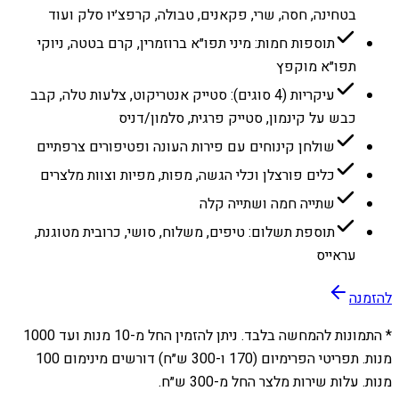
בטחינה, חסה, שרי, פקאנים, טבולה, קרפצ׳יו סלק ועוד
תוספות חמות: מיני תפו״א ברוזמרין, קרם בטטה, ניוקי
תפו״א מוקפץ
עיקריות (4 סוגים): סטייק אנטריקוט, צלעות טלה, קבב
כבש על קינמון, סטייק פרגית, סלמון/דניס
שולחן קינוחים עם פירות העונה ופטיפורים צרפתיים
כלים פורצלן וכלי הגשה, מפות, מפיות וצוות מלצרים
שתייה חמה ושתייה קלה
תוספת תשלום: טיפים, משלוח, סושי, כרובית מטוגנת,
עראייס
להזמנה
* התמונות להמחשה בלבד. ניתן להזמין החל מ-
10
מנות ועד
1000
מנות. תפריטי הפרימיום (170 ו-300 ש״ח) דורשים מינימום 100
מנות. עלות שירות מלצר החל מ-300 ש״ח.