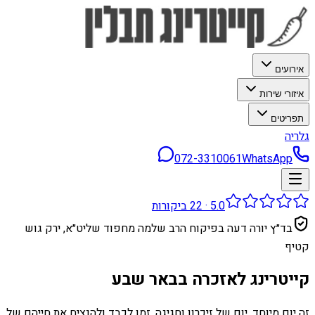
אירועים
איזורי שירות
תפריטים
גלריה
072-3310061
WhatsApp
5.0
·
22
ביקורות
בד״ץ יורה דעה בפיקוח הרב שלמה מחפוד שליט״א, ירק גוש
קטיף
קייטרינג לאזכרה בבאר שבע
זה יום מיוחד. יום של זיכרון וחגיגה. זמן לכבד ולהנציח את חייהם של