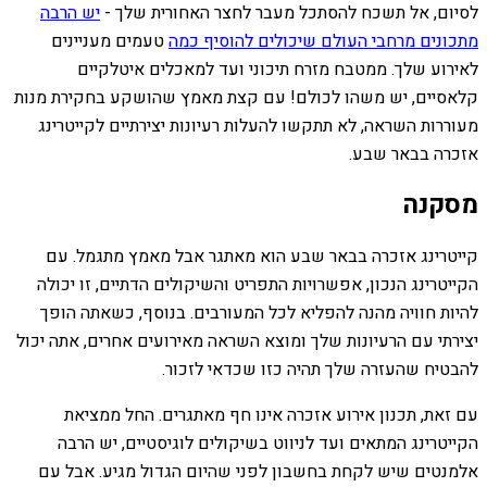
לסיום, אל תשכח להסתכל מעבר לחצר האחורית שלך -
יש הרבה
מתכונים מרחבי העולם שיכולים להוסיף כמה
טעמים מעניינים
לאירוע שלך. ממטבח מזרח תיכוני ועד למאכלים איטלקיים
קלאסיים, יש משהו לכולם! עם קצת מאמץ שהושקע בחקירת מנות
מעוררות השראה, לא תתקשו להעלות רעיונות יצירתיים לקייטרינג
אזכרה בבאר שבע.
מסקנה
קייטרינג אזכרה בבאר שבע הוא מאתגר אבל מאמץ מתגמל. עם
הקייטרינג הנכון, אפשרויות התפריט והשיקולים הדתיים, זו יכולה
להיות חוויה מהנה להפליא לכל המעורבים. בנוסף, כשאתה הופך
יצירתי עם הרעיונות שלך ומוצא השראה מאירועים אחרים, אתה יכול
להבטיח שהעזרה שלך תהיה כזו שכדאי לזכור.
עם זאת, תכנון אירוע אזכרה אינו חף מאתגרים. החל ממציאת
הקייטרינג המתאים ועד לניווט בשיקולים לוגיסטיים, יש הרבה
אלמנטים שיש לקחת בחשבון לפני שהיום הגדול מגיע. אבל עם