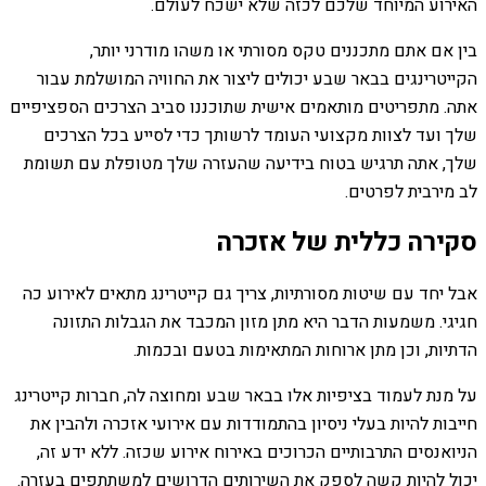
האירוע המיוחד שלכם לכזה שלא ישכח לעולם.
בין אם אתם מתכננים טקס מסורתי או משהו מודרני יותר,
הקייטרינגים בבאר שבע יכולים ליצור את החוויה המושלמת עבור
אתה. מתפריטים מותאמים אישית שתוכננו סביב הצרכים הספציפיים
שלך ועד לצוות מקצועי העומד לרשותך כדי לסייע בכל הצרכים
שלך, אתה תרגיש בטוח בידיעה שהעזרה שלך מטופלת עם תשומת
לב מירבית לפרטים.
סקירה כללית של אזכרה
אבל יחד עם שיטות מסורתיות, צריך גם קייטרינג מתאים לאירוע כה
חגיגי. משמעות הדבר היא מתן מזון המכבד את הגבלות התזונה
הדתיות, וכן מתן ארוחות המתאימות בטעם ובכמות.
על מנת לעמוד בציפיות אלו בבאר שבע ומחוצה לה, חברות קייטרינג
חייבות להיות בעלי ניסיון בהתמודדות עם אירועי אזכרה ולהבין את
הניואנסים התרבותיים הכרוכים באירוח אירוע שכזה. ללא ידע זה,
יכול להיות קשה לספק את השירותים הדרושים למשתתפים בעזרה.