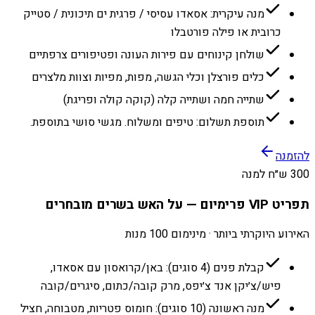
מנה עיקרית: אסאדו עסיסי / פרגית ים תיכונית / סטייק
כרובית או פילה פורטבלו
שולחן קינוחים עם פירות העונה ופטיפורים צרפתיים
כלים פורצלן וכלי הגשה, מפות, מפיות וצוות מלצרים
שתייה חמה ושתייה קלה (קוקה קולה ופריגת)
תוספת תשלום: טיפים ומשלוח. מגשי סושי בתוספת.
להזמנה
300 ש״ח למנה
תפריט VIP פרימיום — על האש בשרים מובחרים
האירוע היוקרתי ביותר · מינימום 100 מנות
קבלת פנים (4 סוגים): באן/קרואסון עם אסאדו,
פיש/צ׳יקן אנד צ׳יפס, מרק קובה/כתום, סיגרים/קובה
מנה ראשונה (10 סוגים): חומוס פטריות, מטבוחה, חציל