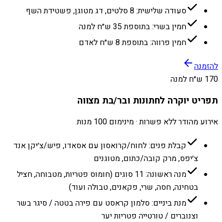
סעודה שלישית: 8 סלטים, דג מטוגן, פשטידת השף
חמין בשרי: בתוספת 35 ש״ח למנה
חמין פרווה: בתוספת 8 ש״ח לאדם
להזמנה
170 ש״ח למנה
תפריט יוקרה לחתונות ובר/בת מצווה
אירוע מהודר ללא פשרות · מינימום 100 מנות
קבלת פנים: לחוח/קרואסון עם אסאדו, פיש/צ׳יקן אנד
צ׳יפס, מרק קובה/כתום, מטוגנים
מנה ראשונה: 11 סוגים (חומוס פטריות, מטבוחה, חציל
בטחינה, חסה, שרי, פקאנים, טבולה ועוד)
מנת ביניים: סלמון קראסט עם פירה בטטה / סיגר בשר
וצנוברים / טורטייה פטריות יער