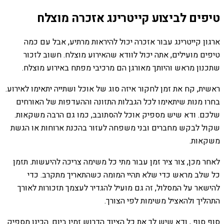
טיפים לביצוע קייטרינג אזכרה מוצלח
ארגון קייטרינג עבור אזכרה יכול להיראות מרתיע, אבל עם כמה
טיפים מועילים, אתה יכול לוודא שהאירוע מוצלח. חשוב לזכור
שתכנון מראש והיותך מאורגן הם מרכיבי מפתח באירוע מוצלח.
ראשית, קח את זמן לחקור איזה סוג של אוכל ושתייה יתאימו לאירוע.
בחרו מנות שיתאימו לכל הגבלות התזונה וההעדפות של האורחים
שלכם. ודא שיש מספיק אוכל להסתובב, כמו גם הרבה משקאות.
שקול לבקש מחברים ובני משפחה לעזור בהכנת ארוחות או הגשת
משקאות.
לאחר מכן, צור ציר זמן עבור מתי כל משימה צריכה להיעשות. תזמן
כל שלב מראש כדי שלא תהיי המומה כשהתאריך מתקרב. כדי
להישאר על המסלול, זה גם מועיל להגדיר לעצמך תזכורות לאורך
התהליך ולהאציל משימות לפי הצורך.
סוף סוף , ודא שיש לך את כל הציוד הדרוש זמין ביום. הכינו מספיק