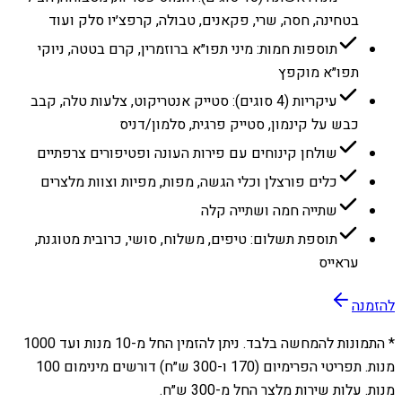
בטחינה, חסה, שרי, פקאנים, טבולה, קרפצ׳יו סלק ועוד
תוספות חמות: מיני תפו״א ברוזמרין, קרם בטטה, ניוקי
תפו״א מוקפץ
עיקריות (4 סוגים): סטייק אנטריקוט, צלעות טלה, קבב
כבש על קינמון, סטייק פרגית, סלמון/דניס
שולחן קינוחים עם פירות העונה ופטיפורים צרפתיים
כלים פורצלן וכלי הגשה, מפות, מפיות וצוות מלצרים
שתייה חמה ושתייה קלה
תוספת תשלום: טיפים, משלוח, סושי, כרובית מטוגנת,
עראייס
להזמנה
* התמונות להמחשה בלבד. ניתן להזמין החל מ-
10
מנות ועד
1000
מנות. תפריטי הפרימיום (170 ו-300 ש״ח) דורשים מינימום 100
מנות. עלות שירות מלצר החל מ-300 ש״ח.