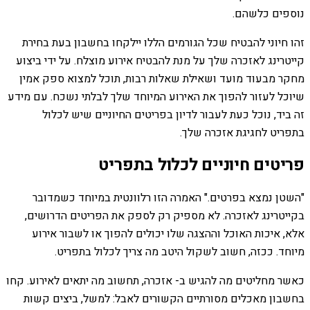
נוספים כלשהם.
זהו חיוני להבטיח שכל הגורמים הללו יילקחו בחשבון בעת בחירת
קייטרינג לאזכרה שלך על מנת להבטיח אירוע מוצלח. על ידי ביצוע
מחקר מבעוד מועד ושאילת שאלות רבות, תוכל למצוא ספק אמין
שיוכל לעזור להפוך את האירוע המיוחד שלך לבלתי נשכח. עם מידע
זה ביד, נוכל כעת לעבור לדיון בפריטים החיוניים שיש לכלול
בתפריט לחגיגת אזכרה שלך.
פריטים חיוניים לכלול בתפריט
"השטן נמצא בפרטים." האמרה הזו רלוונטית במיוחד כשמדובר
בקייטרינג לאזכרה. לא מספיק רק לספק את הפריטים הדרושים,
אלא, איכות האוכל וההצגה שלו יכולים להפוך או לשבור אירוע
מיוחד. ככזה, חשוב לשקול היטב מה צריך לכלול בתפריט.
כאשר מחליטים מה להגיש ב- אזכרה, תחשוב מה יתאים לאירוע. קחו
בחשבון מאכלים מסורתיים הקשורים לאבל: למשל, ביצים קשות