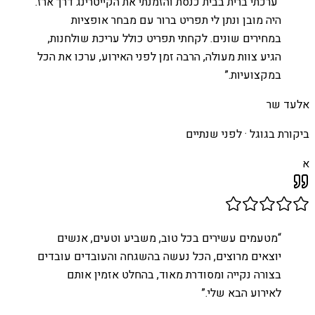
“
ערכתי ברית בבית כנסת והזמנתי את הקייטרינג דרך ארז.
היה מובן ונתן לי תפריט ברור עם מבחר אופציות
במחירים שונים. לקחתי תפריט כולל עריכת שולחנות,
הגיע צוות מעולה, הרבה זמן לפני האירוע, ערכו את הכל
במקצועיות.
”
אלעד שר
ביקורת בגוגל ·
לפני שנתיים
א
“
מטעמים עשירים בכל טוב, משביע וטעים, אנשים
יוצאים מרוצים, הכל נעשה בהשגחה והעובדים עובדים
בצורה נקייה ומסודרת מאוד, בהחלט אזמין אותם
לאירוע הבא שלי.
”