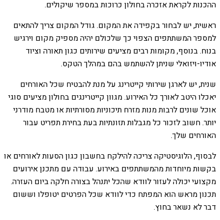
ההכנות לקראת אזכרה בחולון כרוכות במספר שיקולים.
ראשית, יש לבחור בקפידה את המקום. גודל המקום צריך להתאים
למספר המשתתפים הצפוי כך שלכולם יהיה מספיק מקום וירגיש
בנוח. בנוסף, מקומות רבים מציעים שירותים כגון תאורה וציוד
אודיו-ויזואלי שניתן להשתמש בהם במהלך הטקס.
שנית, יש לארגן שירותי קייטרינג על מנת להבטיח שכל האורחים
יאכלו היטב לאורך כל האירוע. מגוון קייטרינגים בחולון מציעים סוגי
אוכל שונים לרבות מנות מזרח תיכוניות מסורתיות או מטבח מודרני
יותר. חשוב לזכור כל מגבלות תזונתיות בעת בחירת תפריט עבור
האורחים שלך.
לבסוף, הלוגיסטיקה צריכה להילקח בחשבון כגון הסעות לאורחים או
בקשות מיוחדות מהמשתתפים באירוע. עבודה עם מתכנן אירועים
מקצועי יכולה לעזור לוודא שהכל יתנהל בצורה חלקה ביום העזרה.
תכנון מראש הוא המפתח כדי לוודא שכל הפרטים יטופלו וששום
דבר לא נשאר בחוץ.