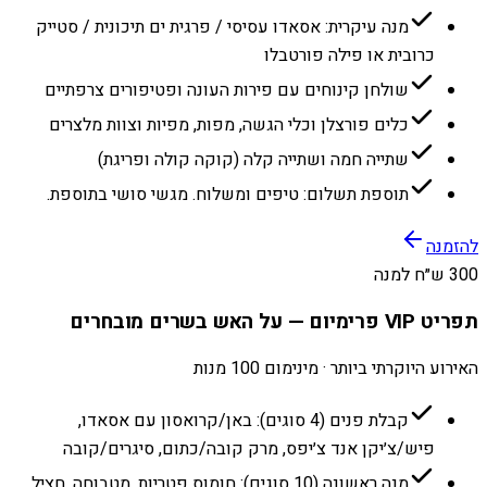
מנה עיקרית: אסאדו עסיסי / פרגית ים תיכונית / סטייק
כרובית או פילה פורטבלו
שולחן קינוחים עם פירות העונה ופטיפורים צרפתיים
כלים פורצלן וכלי הגשה, מפות, מפיות וצוות מלצרים
שתייה חמה ושתייה קלה (קוקה קולה ופריגת)
תוספת תשלום: טיפים ומשלוח. מגשי סושי בתוספת.
להזמנה
300 ש״ח למנה
תפריט VIP פרימיום — על האש בשרים מובחרים
האירוע היוקרתי ביותר · מינימום 100 מנות
קבלת פנים (4 סוגים): באן/קרואסון עם אסאדו,
פיש/צ׳יקן אנד צ׳יפס, מרק קובה/כתום, סיגרים/קובה
מנה ראשונה (10 סוגים): חומוס פטריות, מטבוחה, חציל