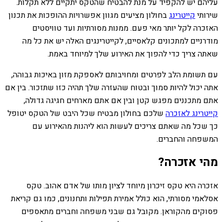
עליהם יש להקפיד על מנת להבטיח שהטקס יתקיים ללא תקלות.
שירותי
קייטרינג
בחולון מציעים מגוון אפשרויות ההופכות את תכנון
האזכרה לקל יותר מאי פעם. ממנות מסורתיות ועד טוויסטים
מודרניים למתכונים קלאסיים, לקייטרינגים האלה יש את כל מה
שאתה צריך כדי להפוך את האירוע שלך למיוחד באמת.
עם תשומת הלב לפרטים ומחויבותם לאספקת מזון באיכות גבוהה,
אתה יכול להיות סמוך ובטוח שהעזרה שלך תהיה כזו שתזכור. בין אם
אתם מתכננים מפגש קטן ובין אם אתם מארחים חגיגה גדולה,
קייטרינג לאזכרה
שלכם בחולון מבטיח שכל היבט של הטקס יטופל
כך שכל מה שאתם צריכים לעשות הוא ליהנות מהאירוע עם
המשפחה והחברים.
מהי אזכרה?
אזכרה היא טקס זיכרון מיוחד לציון מותו של אדם אהוב. טקס
אסלאמי מסורתי, הוא כולל אמירת תפילות ותחנונים, כמו גם קריאת
פסוקים מהקוראן. מקובל גם שבני משפחה וחברים מתאספים