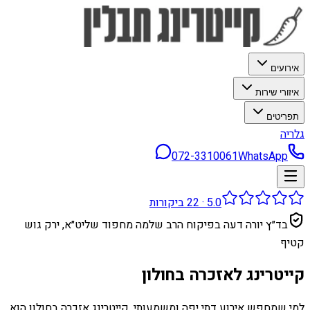
אירועים
איזורי שירות
תפריטים
גלריה
072-3310061
WhatsApp
5.0
·
22
ביקורות
בד״ץ יורה דעה בפיקוח הרב שלמה מחפוד שליט״א, ירק גוש
קטיף
קייטרינג לאזכרה בחולון
למי שמחפש אירוע דתי יפה ומשמעותי, קייטרינג אזכרה בחולון הוא