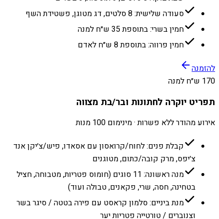
סעודה שלישית: 8 סלטים, דג מטוגן, פשטידת השף
חמין בשרי: בתוספת 35 ש״ח למנה
חמין פרווה: בתוספת 8 ש״ח לאדם
להזמנה
170 ש״ח למנה
תפריט יוקרה לחתונות ובר/בת מצווה
אירוע מהודר ללא פשרות · מינימום 100 מנות
קבלת פנים: לחוח/קרואסון עם אסאדו, פיש/צ׳יקן אנד
צ׳יפס, מרק קובה/כתום, מטוגנים
מנה ראשונה: 11 סוגים (חומוס פטריות, מטבוחה, חציל
בטחינה, חסה, שרי, פקאנים, טבולה ועוד)
מנת ביניים: סלמון קראסט עם פירה בטטה / סיגר בשר
וצנוברים / טורטייה פטריות יער