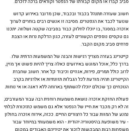
סביב קברו או מקום קבורתו של הנפטר וקוראים ברכה לזכרם.
חשוב שעזרה תתנהל בכבוד ובכבוד, שכן מדובר באירוע קדוש
שנועד לכבד את הנפטרים. מסיבה זו אנשים רבים בוחרים לערוך
אזכרה במסגד, בו יוכלו לחלוק כבוד בסביבה שקטה ושלווה. יתכנו
גם טקסים נוספים הקשורים לעזרה, כגון הדלקת נרות או הצבת
פרחים סביב מקום הקבר.
קייטרינג בעזרה מצריך רגישות והבנה של המשמעות הדתית שלו.
בדרך כלל, אוכל המוגש באירועים כאלה צריך להיות פשוט אך מזין,
לרוב כולל תמרים, פירות, אגוזים וכיבוד קל אחר. חשוב שחברת
הקייטרינג תהיה מודעת לכל הגבלות תזונתיות או אלרגיות בקרב
הנוכחים כך שכולם יוכלו להשתתף בארוחה ללא דאגה או אי נוחות.
פעולת החזקת אזכרה נושאת משמעות רוחנית רבה עבור המעורבים;
זה לא רק מכבד את חייו של הנפטר אלא גם משמש כתזכורת לבלתי
נמנע של המוות עבור כל היצורים החיים. ככזה, אירוח אזכרה בחולון
- עיר משופעת בהיסטוריה יהודית - הוא משמעותי במיוחד עבור
משפחות רבות המבקשות לזכור את יקיריהם האבודים במקום