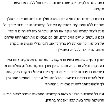
כשזה מגיע לקייטרינג, ישנם יתרונות רבים של ללכת עם איש
מקצוע.
בחירת קייטרינג מקצועי עבור העזרה שלך מבטיחה שהאירוע שלך
יתקיים ללא שיהוקים במחלקת האוכל. קייטרינג טוב יעבוד איתך על
מנת ליצור תפריט שמשקף את החזון שלך ומציע לאורחים חומרי
גלם טעימים, טריים ואיכותיים. הם גם מביאים את המומחיות שלהם
על הסיפון, כך שאתה לא צריך לדאוג לגבי גדלי הגשה או בקרת
מנות; הם ידאגו לכל זה בשבילך.
יתרון נוסף בשימוש בשירות מקצועי הוא שהם מספקים צוות וציוד
בעסקת חבילה אחת. זה אומר שאין צורך במקור סכו"ם, שולחנות או
כיסאות בנפרד או לשכור צוות נוסף ביום עצמו! במקום זאת, אתה
יכול להרים רגליים בידיעה שהכל מטופל עבורך - ומשאיר יותר זמן
לך ולמשפחתך ליהנות מהאירוע המיוחד.
עם כל היתרונות הללו, מציאת הקייטרינג המתאים צריכה להיות בראש
הרשימה שלך בעת תכנון אזכרה בחולון.