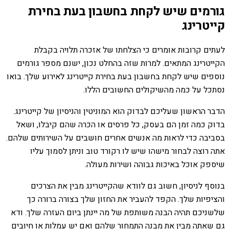
גורמים שיש לקחת בחשבון בעת בחירת
קייטרינג
לעתים קרובות אומרים כי הצלחתו של אזכרה תלויה בקבלת
הקייטרינג המתאים. למרות שזה בהחלט נכון, ישנם מספר גורמים
נוספים שיש לקחת בחשבון בעת בחירת קייטרינג לאירוע שלך. בואו
נסתכל על כמה מהשיקולים החשובים הללו.
הדבר הראשון שעליכם לבדוק הוא המוניטין והניסיון של קייטרינג.
בדוק כמה זמן הם בעסק, כל פרסים או הכרה שהם קיבלו, ושאל
בסביבה כדי לראות מה אנשים אחרים חושבים על השירותים שלהם.
אתה רוצה לבחור מישהו שיש לו רקורד טוב וניתן לסמוך עליו
שיספק אוכל באיכות גבוהה ושירות מעולה.
בנוסף לניסיון, חשוב גם לוודא שהקייטרינג מבין את הצרכים
והציפיות שלך. הקפד להעביר את החזון שלך בצורה ברורה כך
שלשניכם תהיה הבנה משותפת של מה יינתן ביום העזרה שלך. ודא
גם שאתה מבין את מבנה התמחור שלהם ואם יש עמלות או חיובים