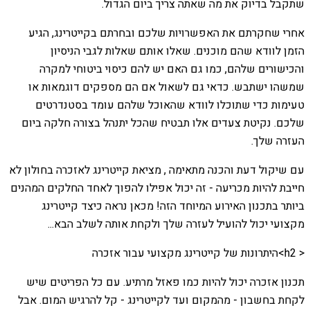
שתקבל בדיוק את מה שאתה צריך ביום הגדול.
אחרי שחקרתם את האפשרויות שלכם ובחרתם בקייטרינג, הגיע
הזמן לוודא שהם מוכנים. שאלו אותם שאלות לגבי הניסיון
והכישורים שלהם, כמו גם האם יש להם כיסוי ביטוחי למקרה
שמשהו ישתבש. כדאי גם לשאול אם הם מספקים דוגמאות או
טעימות כדי שתוכלו לוודא שהאוכל שלהם עומד בסטנדרטים
שלכם. נקיטת צעדים אלו תבטיח שהכל יתנהל בצורה חלקה ביום
העזרה שלך.
עם שיקול דעת והכנה מתאימה , מציאת קייטרינג לאזכרה בחולון לא
חייבת להיות מכריעה - זה יכול אפילו להפוך לאחד החלקים המהנים
ביותר בתכנון האירוע המיוחד הזה! מכאן נראה כיצד קייטרינג
מקצועי יכול להועיל לעזרה שלך ולקחת אותה לשלב הבא...
< h2>היתרונות של קייטרינג מקצועי עבור אזכרה
תכנון אזכרה יכול להיות כמו פאזל מרתיע. עם כל הפריטים שיש
לקחת בחשבון - מהמקום ועד לקייטרינג - קל להרגיש המום. אבל