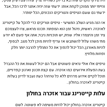
היה צירוף מקרים שזה בא בדיוק כשהייתי צריך עזרה עם רעיון עסקי,
והייתי יותר ממוכן לקחת אותו. ידעתי שזה יהיה אתגר לרכז הכל, אבל
ידעתי גם שעם הטיפים והטריקים הנכונים, הכל יסתדר.
אז הנה מגיע השלב התשיעי - טיפים וטריקים כדי להקל על קייטרינג
לאזכרה. ראשית, ניהול זמן הוא המפתח: תכננו מראש, צרו לעצמכם
ציר זמן והיצמדו אליו. שנית, יש תוכניות גיבוי; אתה אף פעם לא יודע
מתי משהו עלול להשתבש אז עדיף להיות מוכן לכל מצב. לבסוף,
להיות מאורגן; הכל יכול להפוך את כל התהליך להרבה יותר חלק
ופחות מלחיץ.
טיפים אלו אולי נראים פשוטים אבל הם יכול לעשות את כל ההבדל
בעת הפעלת אירועים כמו אזכרה. עם קצת תכנון וארגון קפדניים,
תוכל לקיים אירוע מדהים ללא כל טרחה! כעת נעבור לדיון בעלות
קייטרינג לאזכרה בחולון...
עלות קייטרינג עבור אזכרה בחולון
קייטרינג אזכרה בחולון יכול להיות משימה לא פשוטה. לשם