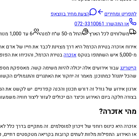
לתפריט ומחירים
הצעת מחיר בווצאפ
או התקשרו:
072-3310061
משלוחים לכל הארץ
החל מ-50 ש״ח למנה
6 עד 1,000 מנות
מ-5,000 איש השתתפו בטקס
אזכרה
בטירת הכרמל, והוכיחו את הפופו
קייטרינג
עבור אירועים אלה יכולה להיות משימה קשה. מאספקת מספיק 
שהכל יתנהל כמתוכנן. מאמר זה יחקור את האתגרים והתגמולים הקשורי
ארגון אירוע של גודל זה דורש תכנון והכנה קפדניים. יש לקשט את הט
בצורה חלקה ביום האירוע וכיצד הם יכולים לעזור ליצור חוויה משמעו
מהי אזכרה?
אזכרה היא כינוס רוחני של זיכרון למוסלמים. זה מתקיים בדרך כלל לא
או האירוע. התפילות מלוות לעתים קרובות בקריאה מטקסטים דתיים, כמ