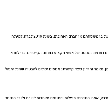
אירוח אזכרה בטירת הכרמל היא דרך מצוינת לכבד את חייו של אדם אהוב. מדי שנה מתאספים בטירת הכרמל אלפי אנשים כדי לחגוג את חייו של בן משפחתם או חברם האהובים. בשנת 2019 לבדה, למעלה
דרש צוות מנוסה של אנשי מקצוע בתחום הקייטרינג כדי לוודא
. מאמר זה ידון כיצד קייטרינג מנוסים יכולים להבטיח שהכל יתנהל
זכרה, יאמרו הנוכחים תפילות ותחנונים מיוחדות לשבח ולזכר הנפטר