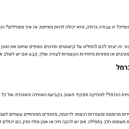
יה? זו עבודה גדולה, והיא יכולה להיות מאיימת. אז איך מתחילים? ה
יצור. זה יעזור לכם להחליט על קישוטים ופרטים נוספים שיתנו את הטו
 מנהגים או מסורות מיוחדות הקשורות לעזרה שלך, קבע אם יש לשלב א
כרמל
ת הכרמל? למוזיקה תפקיד חשוב בקביעת האווירה והאנרגיה של כל אירו
רות מרוממת ומעוררות רגשות. לדוגמה, מזמורים מסורתיים עשויים לש
 תשומת הלב בתפילה. אם יש להקה חיה או אמן סולו זמין, הם יכולים ל