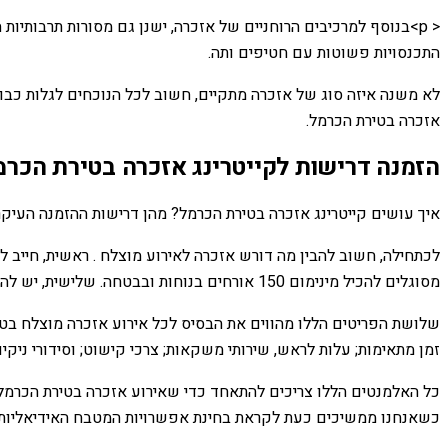
< p>בנוסף למרכיבים הרוחניים של אזכרה, ישנן גם מסורות תרבותיו
התכנסויות פשוטות עם חטיפים ותה.
לא משנה איזה סוג של אזכרה מתקיים, חשוב לכל הנוכחים לגלות כבוד
אזכרה בטירת הכרמל.
הזמנה דרישות לקייטרינג אזכרה בטירת הכרמ
איך עושים קייטרינג אזכרה בטירת הכרמל? מהן דרישות ההזמנה העיקרי
מסוגלים להכיל מינימום 150 אורחים בנוחות ובבטחה. שלישית, יש להעמיד לרשות מתקנים מתאימים כגון כיסאות, שולחנות וציוד אודיו-ויזואלי אם תרצה בכך.
שלושת הפריטים הללו מהווים את הבסיס לכל אירוע אזכרה מוצלח בטי
זמן מתאימות; עלות לראש, שירותי משקאות; צרכי קישוט; וסידורי ניקיו
כל האלמנטים הללו צריכים להתאחד כדי שאירוע אזכרה בטירת הכרמל
כשאנחנו ממשיכים כעת לקראת בחינת אפשרויות המטבח האידיאליות ע