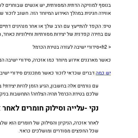
בנוסף למוזיקה הדתית המסורתית, יש אנשים שבוחרים לשל
אווירה חגיגית במהלך האירוע המיוחד הזה. חשוב לזכור 
טיפ: הקפד להתייעץ עם הרב שלך או אחר מנהיגים דתיים 
עם בחירה קפדנית של יצירות מסורתיות וחילוניות כאחד, 
< h2>סידורי ישיבה לעזרה בטירת הכרמל
כאשר מארגנים אירוע מיוחד כמו אזכרה, סידורי ישיבה הם 
יש כמה
דברים שכדאי לזכור כאשר מתכננים סידורי ישיבה
עם גורמים אלה בחשבון, הגיע הזמן להיות יצירתי!
שלכם בטירת הכרמל תהיה הצלחה! התחשבות בניקיון
נקי -עלייה וסילוק חומרים לאחר
לאחר אזכרה, הניקיון והסילוק של חומרים הוא שלב
שכל החפצים מסודרים ומושלכים כראוי.