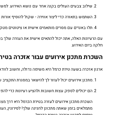
שילוב צבעים העולים בקנה אחד עם נושא האירוע. למשל, אם
השתמש בתאורה כדי ליצור אווירה - שקול להוסיף אורות מ
תלו באנרים עם מסרים מותאמים אישית או ציטוטים מטקס
עם הרעיונות האלה, אתה יכול להתאים אישית את העזרה שלך בט
חלקה ביום האירוע.
השכרת מתכנן אירועים עבור אזכרה בטיר
ארגון אזכרה בשעה טירת כרמל היא משימה גדולה, וחשוב לוודא 
מתכנן אירועים יכול לעזור לך להישאר במסגרת התקציב של
הם יכולים לספק עצות חשובות ולהציע רעיונות כדי להפו
השכרת מתכנן אירועים לעזרה בטירת הכרמל היא דרך מצו
מתמלאים בזמן שאתה מתכונן לחגיגה שלך! לסירוגין, הע
טיפים לתכנון אזכרה בטירת הכרמל.