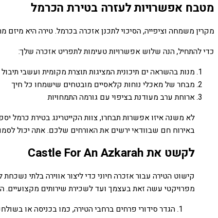
מטבח אפשרויות לעזרה בטירת הכרמל
מקרין משמחה וציפייה, הסיכוי לתכנן אזכרה בכרמל. טירה היא מיזם 
כדי להתחיל, הנה שלוש אפשרויות טעימות לתפריט אזכרה שלך:
מנות בהשראה ים תיכונית המציגות תוצרת מקומית ועשבי תיבול
מבחר של מאכלי נוחות קלאסיים מובטחים שישמחו כל חיך
ארוחת ערב מעודנת בציפוי עם גורמה התמחויות
לא משנה איזו אפשרות תבחרו, צוות הקייטרינג בטירת כרמל יס
באירוח חם שבוודאי ירשים את האורחים שלכם. אתה יכול לסמוך
לקשט את Castle For An Azkarah
קישוט הטירה עבור אזכרה חיוני כדי ליצור אווירה בלתי נשכח
מפרויקטי עשה זאת בעצמך ועד לשכירת שירותים מקצועיים. הנה
הגדר סידורי פרחים ברחבי הטירה, כמו בכניסה או בשולחנו