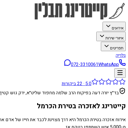
אירועים
איזורי שירות
תפריטים
גלריה
072-3310061
WhatsApp
5.0
·
22
ביקורות
בד״ץ יורה דעה בפיקוח הרב שלמה מחפוד שליט״א, ירק גוש קטיף
קייטרינג לאזכרה בטירת הכרמל
מ-5,000 איש השתתפו בטקס אז