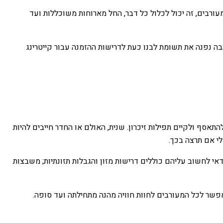
מעורבים, זה יכול לכלול כל דבר, החל מארוחות משוכללות ועד
בה נפנה את תשומת לבנו כעת לדרישות ההזמנה עבור קייטרינג
 חשוב להבין מה דורש אזכרה לאירוע מוצלח . ראשית, חייב להיות מקום הולם למניין - המניין של עשרה גברים יהודים מעל גיל 13 - להתאסף ולקיים תפילות זיכרון. שנית, האולם או החדר חייבים להיות
י לחשוב עליהם כוללים דרישות מזון והגבלות תזונתיות; משבצות
פשר לכל המעורבים לחוות חוויה מהנה מתחילתה ועד סופה.