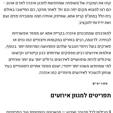
קחו את המקרה של משפחה שמחפשת לתכנן אזכרה לאדם אהוב -
הם רצו למצוא מקום יפה וגם זול. לאחר מחקר, הם התיישבו באולם
בית הלל במתנ"ס קרית אתא, שסיפק אווירה חמה ומסבירת פנים ועם
זאת ידידותי לתקציב.
למארגנים שמתכננים אזכרה בקריית אתא יש מספר אפשרויות
לבחירה. לדוגמה, רבים בוחרים במקומות חיצוניים כמו גנים או
פארקים בשל היופי הטבעי שלהם והתחושה המרווחת יותר. בנוסף,
אולמות אירועים רבים מספקים שירותים כגון קייטרינג וקישוט
שיכולים להיות שימושיים לאירועים גדולים יותר עם יותר אורחים.
למי שמחפש משהו יותר ייחודי, ישנם מספר אתרים היסטוריים בעיר
שניתן להשכיר לאירועים מיוחדים כמו אזכרה.
תפריטים
תפריטים למגוון אירועים
9 חבילות לכל תקציב ואירוע — מהארוחה היומיומית ועד הפרימיום