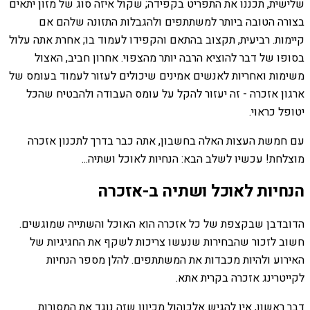
שלישית, תכננו את התפריט בקפידה; שקול איזה סוג של מזון יתאים
בצורה הטובה ביותר למשתתפים ולהגבלות התזונה שלהם אם
קיימות. רביעית, תקצוב בהתאם והקפידו לעמוד בו; אחרת אתה עלול
בסופו של דבר להוציא הרבה יותר מהצפוי. אחרון חביב, האצול
משימות ואחריות לאנשים אמינים שיכולים לעזור לעמוד בעומס של
ארגון אזכרה - זה יעזור להקל על עומס העבודה ולהבטיח שהכל
יטופל כראוי.
עם חמשת העצות האלה בחשבון, אתה כבר בדרך לתכנון אזכרה
מוצלחת! עכשיו לשלב הבא: הנחיות לאוכל ושתיה...
הנחיות לאוכל ושתיה ב-אזכרה
הדובדבן שבקצפת של כל אזכרה הוא האוכל והשתייה שמוגשים.
חשוב לזכור שהבחירות שנעשו צריכות לשקף את החגיגיות של
האירוע ולהיות מכבדות את המשתתפים. להלן מספר הנחיות
לקייטרינג אזכרה בקרית אתא.
דבר ראשון, אין להגיש אלכוהול מכיוון שזה נוגד את המסורות