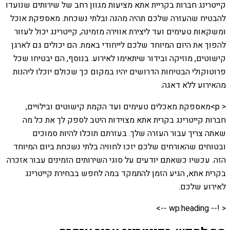
קייטרינג חברות בקריית אתא מציעות מגוון רחב של שירותים שנועדו
להבטיח שהעזרה שלכם תהיה מהנה ובלתי נשכחת. מאספקת אוכל
ומשקאות טעימים ועד ליצירת אווירה מזמינה, קייטרינג יכול לעזור
להפוך את היום המיוחד שלכם לייחודי באמת. הם יכולים גם לארגן
קישוטים, מוזיקה ובידור שיתאימו לאירוע. בנוסף, הם יבטיחו שכל
פרוטוקולי הבטיחות הדרושים יהיו במקום כך שכולם יוכלו ליהנות
מהאירוע ללא דאגה.
< p>מאספקת מאכלים טעימים ועד הקמת קישוטים ובילויים,
חברות קייטרינג בקרית אתא מצוידות היטב לספק לך את כל מה
שאתה צריך עבור העזרה שלך. בעזרתם תוכלו להיות סמוכים
ובטוחים שהאורחים שלכם יזכו לחוויה בלתי נשכחת ביום המיוחד
הזה. עכשיו כשאתם יודעים על סוגי השירותים הזמינים עבור אזכרה
בקרית אתא, הגיע הזמן להתמקד במה לחפש בבחירת קייטרינג
לאירוע שלכם.
< !-- wp:heading -->