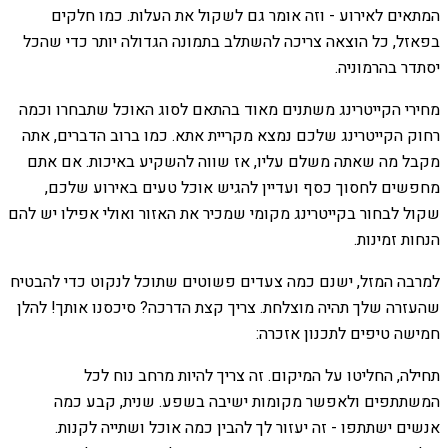
המתאים לאירוע - וזה אומר גם לשקול את העלות. כמו חלקים
בפאזל, כל הוצאה צריכה להשתלב בתמונה הגדולה יותר כדי שהכל
יסתדר בהרמוניה.
מחירי הקייטרינג משתנים מאוד בהתאם לסוג האוכל שתבחרו וכמה
רחוק הקייטרינג שלכם נמצא מקריית אתא. כמו ברוב הדברים, אתה
מקבל מה שאתה משלם עליו, אז שווה להשקיע באיכות. אם אתם
מחפשים לחסוך כסף ועדיין להגיש אוכל טעים באירוע שלכם,
שקול לבחור בקייטרינג מקומי שמכיר את האזור ואולי אפילו יש להם
הנחות זמינות.
למרבה המזל, ישנם כמה צעדים פשוטים שתוכל לנקוט כדי להבטיח
שהעזרה שלך תהיה מוצלחת. צריך קצת הדרכה? סיכסנו אותך! להלן
חמישה טיפים לתכנון אזכרה:
תחילה, החליטו על המיקום. זה צריך להיות מרחב נוח לכל
המשתתפים ולאפשר מקומות ישיבה בשפע. שנית, קבע כמה
אנשים ישתתפו - זה יעזור לך להבין כמה אוכל ושתייה לקנות.