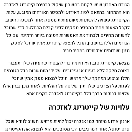
הגורם האחרון שיש לקחת בחשבון שיקול בבחירת קייטרינג לאזכרה
הוא התמחור. בהתאם לסוג האירוע ולמספר האורחים המוגש, עלות
הקייטרינג עשויה להשתנות משמעותית מספק אחד למשנהו. חשוב
לקבל הצעות מחיר ממספר ספקים לפני קבלת ההחלטה כדי שתוכל
להשוות מחירים ולבחור את האפשרות הטובה ביותר הזמינה. עם כל
הגורמים הללו בחשבון, תוכל למצוא קייטרינג אמין שיוכל לספק
מזון ושירותים איכותיים במחיר סביר.
מציאת קייטרינג טוב היא חיונית כדי להבטיח שהעזרה שלך תעבור
בצורה חלקה ללא בעיות או עיכובים. על ידי התחשבות בכל הגורמים
הללו וביצוע המחקר שלך מראש, תוכל למצוא ספק אמין שיוכל
לענות על הצרכים שלך תוך שליטה על העלויות. לאחר מכן נבחן אילו
עלויות כרוכות בדרך כלל בקייטרינג לאזכרה בקרית אתא.
עלויות של קייטרינג לאזכרה
ארגון אירוע מיוחד כמו אזכרה יכול להיות מרתיע; חשוב לוודא שכל
פרט יטופל. אחד המרכיבים הכי מסובכים הוא למצוא את הקייטרינג