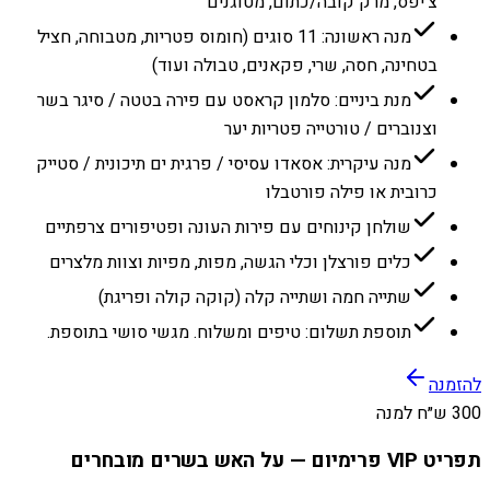
צ׳יפס, מרק קובה/כתום, מטוגנים
מנה ראשונה: 11 סוגים (חומוס פטריות, מטבוחה, חציל
בטחינה, חסה, שרי, פקאנים, טבולה ועוד)
מנת ביניים: סלמון קראסט עם פירה בטטה / סיגר בשר
וצנוברים / טורטייה פטריות יער
מנה עיקרית: אסאדו עסיסי / פרגית ים תיכונית / סטייק
כרובית או פילה פורטבלו
שולחן קינוחים עם פירות העונה ופטיפורים צרפתיים
כלים פורצלן וכלי הגשה, מפות, מפיות וצוות מלצרים
שתייה חמה ושתייה קלה (קוקה קולה ופריגת)
תוספת תשלום: טיפים ומשלוח. מגשי סושי בתוספת.
להזמנה
300 ש״ח למנה
תפריט VIP פרימיום — על האש בשרים מובחרים