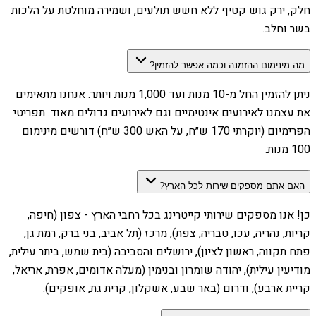
חלק, ירק גוש קטיף ללא חשש תולעים, ושמירה מוחלטת על הלכות
בשר וחלב.
מה מינימום ההזמנה וכמה אפשר להזמין?
ניתן להזמין החל מ-10 מנות ועד 1,000 מנות ויותר. אנחנו מתאימים
את עצמנו לאירועים אינטימיים וגם לאירועים גדולים מאוד. תפריטי
הפרימיום (יוקרתי 170 ש״ח, על האש 300 ש״ח) דורשים מינימום
100 מנות.
האם אתם מספקים שירות לכל הארץ?
כן! אנו מספקים שירותי קייטרינג בכל רחבי הארץ - צפון (חיפה,
קריות, נהריה, עכו, טבריה, צפת), מרכז (תל אביב, בני ברק, רמת גן,
פתח תקווה, ראשון לציון), ירושלים והסביבה (בית שמש, ביתר עילית,
מודיעין עילית), יהודה שומרון ובנימין (מעלה אדומים, אפרת, אריאל,
קריית ארבע), ודרום (באר שבע, אשקלון, קרית גת, אופקים).