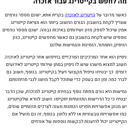
מה לחפש בקייטרינג עבור אזכרה
כאשר מדובר על
קייטרינג לאזכרה
בקרית אתא, ישנם מספר גורמים
שצריך לקחת בחשבון. הגורם החשוב ביותר הוא מציאת קייטרינג
אמין שיכול לספק מזון ושירותים באיכות גבוהה. ישנם מספר גורמים
נוספים שיש לקחת בחשבון גם כאשר מחפשים קייטרינג, כגון
הניסיון, התמחור, הזמינות והגמישות שלהם.
ניסיון הוא אחד המרכיבים המרכזיים בחיפוש אחר קייטרינג לאזכרה.
חשוב למצוא מישהו שיש לו ניסיון במתן שירותי קייטרינג לאירועים
דומים. כך יבטיחו טיפול מקצועי ויעיל בקייטרינג. בנוסף, חשוב גם
לברר כמה זמן הם בעסק כדי שתוכל לקבל מושג לגבי מהימנותם.
גמישות היא גורם מפתח נוסף בבחירת קייטרינג למזכרת, שכן הדבר
יבטיח כי כל הדרישות התזונתיות יתקיימו. חשוב לוודא שלקייטרינג
יש מגוון אפשרויות תפריט הנותנות מענה לצרכים תזונתיים שונים,
כמו אפשרויות טבעוניות או ללא גלוטן. בנוסף, זה גם מועיל אם
הקייטרינג יכול להיענות לבקשות נוספות של אורחים.