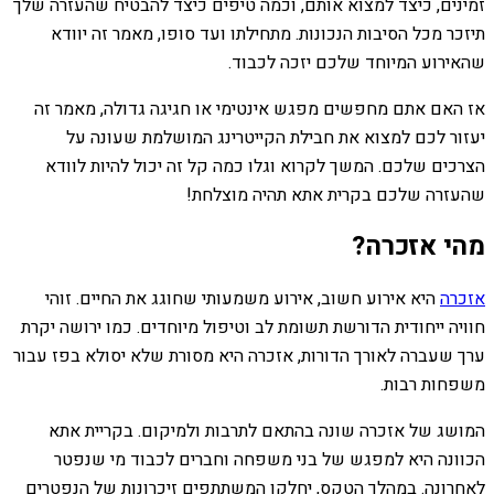
זמינים, כיצד למצוא אותם, וכמה טיפים כיצד להבטיח שהעזרה שלך
תיזכר מכל הסיבות הנכונות. מתחילתו ועד סופו, מאמר זה יוודא
שהאירוע המיוחד שלכם יזכה לכבוד.
אז האם אתם מחפשים מפגש אינטימי או חגיגה גדולה, מאמר זה
יעזור לכם למצוא את חבילת הקייטרינג המושלמת שעונה על
הצרכים שלכם. המשך לקרוא וגלו כמה קל זה יכול להיות לוודא
שהעזרה שלכם בקרית אתא תהיה מוצלחת!
מהי אזכרה?
אזכרה
היא אירוע חשוב, אירוע משמעותי שחוגג את החיים. זוהי
חוויה ייחודית הדורשת תשומת לב וטיפול מיוחדים. כמו ירושה יקרת
ערך שעברה לאורך הדורות, אזכרה היא מסורת שלא יסולא בפז עבור
משפחות רבות.
המושג של אזכרה שונה בהתאם לתרבות ולמיקום. בקריית אתא
הכוונה היא למפגש של בני משפחה וחברים לכבוד מי שנפטר
לאחרונה. במהלך הטקס, יחלקו המשתתפים זיכרונות של הנפטרים