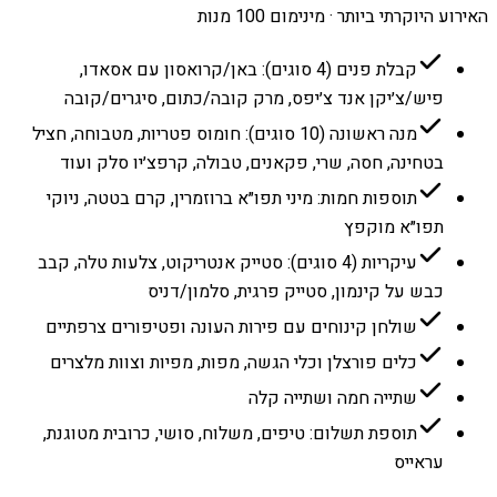
האירוע היוקרתי ביותר · מינימום 100 מנות
קבלת פנים (4 סוגים): באן/קרואסון עם אסאדו,
פיש/צ׳יקן אנד צ׳יפס, מרק קובה/כתום, סיגרים/קובה
מנה ראשונה (10 סוגים): חומוס פטריות, מטבוחה, חציל
בטחינה, חסה, שרי, פקאנים, טבולה, קרפצ׳יו סלק ועוד
תוספות חמות: מיני תפו״א ברוזמרין, קרם בטטה, ניוקי
תפו״א מוקפץ
עיקריות (4 סוגים): סטייק אנטריקוט, צלעות טלה, קבב
כבש על קינמון, סטייק פרגית, סלמון/דניס
שולחן קינוחים עם פירות העונה ופטיפורים צרפתיים
כלים פורצלן וכלי הגשה, מפות, מפיות וצוות מלצרים
שתייה חמה ושתייה קלה
תוספת תשלום: טיפים, משלוח, סושי, כרובית מטוגנת,
עראייס