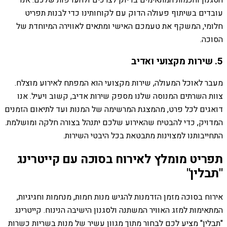
הסגנון והכמות המתאימים בדיוק לצרכים ולהעדפות שלכם. אנו
עובדים בשיתוף פעולה הדוק עם לקוחותינו כדי לבנות תפריט
חלומי, המשקף את טעמכם האישי ומתאים לאווירה המיוחדת של
הסוכה.
5. שירות מקצועי ואדיב
מעבר לאוכל המעולה, שירות מקצועי הוא המפתח לאירוע מוצלח.
צוות השרתים המנוסה שלנו מספק שירות אדיב, קשוב ויעיל. אנו
דואגים לכל פרט, מהמצגת המרשימה של המנות ועד לתיאום הזמנים
המדויק, כדי להבטיח שהאירוע שלכם יתנהל בצורה חלקה ומושלמת.
התחייבותנו למצוינות מתבטאת בכל היבטי השירות.
תפריט מומלץ לאירוח בסוכה עם קייטרינג
"תבלין"
אירוח בסוכה מזמן הזדמנות להגיש מנות חמות, מנחמות וחגיגיות,
המתאימות למזג האוויר המשתנה ולסגנון הישיבה הנינוח. קייטרינג
"תבלין" מציע לכם לבחור מתוך מגוון עשיר של מנות בשריות כשרות