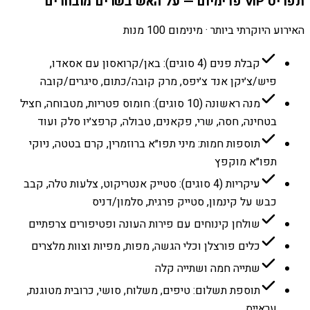
תפריט VIP פרימיום — על האש בשרים מובחרים
האירוע היוקרתי ביותר · מינימום 100 מנות
קבלת פנים (4 סוגים): באן/קרואסון עם אסאדו,
פיש/צ׳יקן אנד צ׳יפס, מרק קובה/כתום, סיגרים/קובה
מנה ראשונה (10 סוגים): חומוס פטריות, מטבוחה, חציל
בטחינה, חסה, שרי, פקאנים, טבולה, קרפצ׳יו סלק ועוד
תוספות חמות: מיני תפו״א ברוזמרין, קרם בטטה, ניוקי
תפו״א מוקפץ
עיקריות (4 סוגים): סטייק אנטריקוט, צלעות טלה, קבב
כבש על קינמון, סטייק פרגית, סלמון/דניס
שולחן קינוחים עם פירות העונה ופטיפורים צרפתיים
כלים פורצלן וכלי הגשה, מפות, מפיות וצוות מלצרים
שתייה חמה ושתייה קלה
תוספת תשלום: טיפים, משלוח, סושי, כרובית מטוגנת,
עראייס