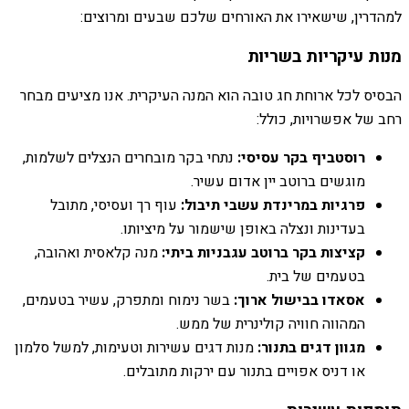
למהדרין, שישאירו את האורחים שלכם שבעים ומרוצים:
מנות עיקריות בשריות
הבסיס לכל ארוחת חג טובה הוא המנה העיקרית. אנו מציעים מבחר
רחב של אפשרויות, כולל:
רוסטביף בקר עסיסי:
נתחי בקר מובחרים הנצלים לשלמות,
מוגשים ברוטב יין אדום עשיר.
פרגיות במרינדת עשבי תיבול:
עוף רך ועסיסי, מתובל
בעדינות ונצלה באופן שישמור על מיציותו.
קציצות בקר ברוטב עגבניות ביתי:
מנה קלאסית ואהובה,
בטעמים של בית.
אסאדו בבישול ארוך:
בשר נימוח ומתפרק, עשיר בטעמים,
המהווה חוויה קולינרית של ממש.
מגוון דגים בתנור:
מנות דגים עשירות וטעימות, למשל סלמון
או דניס אפויים בתנור עם ירקות מתובלים.