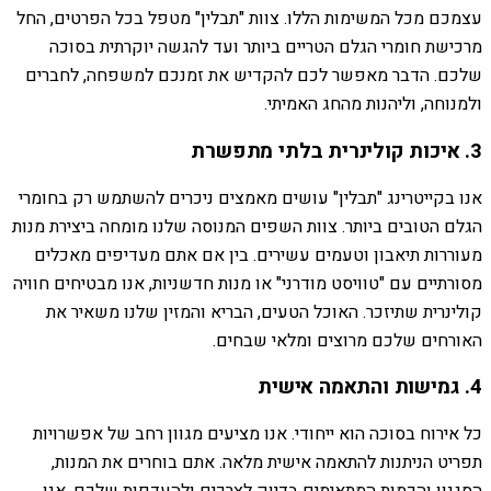
עצמכם מכל המשימות הללו. צוות "תבלין" מטפל בכל הפרטים, החל
מרכישת חומרי הגלם הטריים ביותר ועד להגשה יוקרתית בסוכה
שלכם. הדבר מאפשר לכם להקדיש את זמנכם למשפחה, לחברים
ולמנוחה, וליהנות מהחג האמיתי.
3. איכות קולינרית בלתי מתפשרת
אנו בקייטרינג "תבלין" עושים מאמצים ניכרים להשתמש רק בחומרי
הגלם הטובים ביותר. צוות השפים המנוסה שלנו מומחה ביצירת מנות
מעוררות תיאבון וטעמים עשירים. בין אם אתם מעדיפים מאכלים
מסורתיים עם "טוויסט מודרני" או מנות חדשניות, אנו מבטיחים חוויה
קולינרית שתיזכר. האוכל הטעים, הבריא והמזין שלנו משאיר את
האורחים שלכם מרוצים ומלאי שבחים.
4. גמישות והתאמה אישית
כל אירוח בסוכה הוא ייחודי. אנו מציעים מגוון רחב של אפשרויות
תפריט הניתנות להתאמה אישית מלאה. אתם בוחרים את המנות,