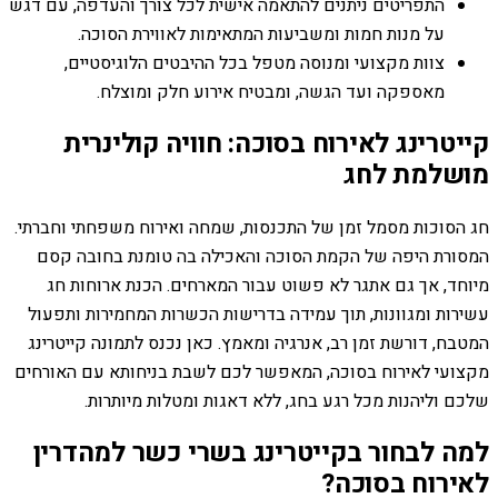
התפריטים ניתנים להתאמה אישית לכל צורך והעדפה, עם דגש
על מנות חמות ומשביעות המתאימות לאווירת הסוכה.
צוות מקצועי ומנוסה מטפל בכל ההיבטים הלוגיסטיים,
מאספקה ועד הגשה, ומבטיח אירוע חלק ומוצלח.
קייטרינג לאירוח בסוכה: חוויה קולינרית
מושלמת לחג
חג הסוכות מסמל זמן של התכנסות, שמחה ואירוח משפחתי וחברתי.
המסורת היפה של הקמת הסוכה והאכילה בה טומנת בחובה קסם
מיוחד, אך גם אתגר לא פשוט עבור המארחים. הכנת ארוחות חג
עשירות ומגוונות, תוך עמידה בדרישות הכשרות המחמירות ותפעול
המטבח, דורשת זמן רב, אנרגיה ומאמץ. כאן נכנס לתמונה קייטרינג
מקצועי לאירוח בסוכה, המאפשר לכם לשבת בניחותא עם האורחים
שלכם וליהנות מכל רגע בחג, ללא דאגות ומטלות מיותרות.
למה לבחור בקייטרינג בשרי כשר למהדרין
לאירוח בסוכה?