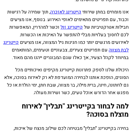
אנו מומחים במתן שירותי
קייטרינג לאזכרה
, תוך שמירה על רגישות
וכבוד, עם תפריטים מתאימים לאופי האירוע. בנוסף, אנו מציעים
חבילות אטרקטיביות של
קייטרינג זול
וכשר למהדרין, המאפשרות
לכם לחסוך בעלויות מבלי להתפשר על האיכות או הכשרות.
לאירועים מרגשים יותר כמו חגיגות גיל המצווה, אנו מציעים
קייטרינג
לבת מצווה
עם תפריטים צעירים, צבעוניים וטעימים, המותאמים
במיוחד לקהל הצעיר, אך כאלו שגם המבוגרים ייהנו מהם מאוד.
היכולת שלנו לספק פתרונות קייטרינג מקיפים ואיכותיים מכל
הסוגים, הופכת אותנו לבחירה המועדפת לא רק לאירוח בסוכה, אלא
גם לחתונה, חינה, ברית מילה, בר מצווה, שבת חתן, ימי הולדת או כל
מפגש אחר הדורש אוכל טעים, כשר ושירות מעולה.
למה לבחור בקייטרינג "תבלין" לאירוח
מוצלח בסוכה?
בחירה בקייטרינג "תבלין" מבטיחה לכם שילוב מנצח של איכות,