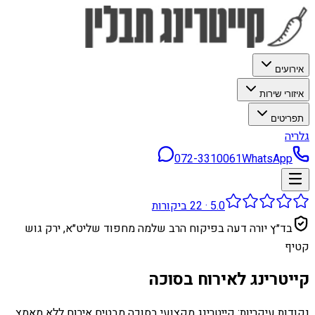
אירועים
איזורי שירות
תפריטים
גלריה
072-3310061
WhatsApp
5.0
·
22
ביקורות
בד״ץ יורה דעה בפיקוח הרב שלמה מחפוד שליט״א, ירק גוש
קטיף
קייטרינג לאירוח בסוכה
נקודות עיקריות: קייטרינג מקצועי בסוכה מבטיח אירוח ללא מאמץ