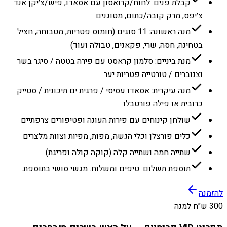
קבלת פנים: לחוח/קרואסון עם אסאדו, פיש/צ׳יקן אנד
צ׳יפס, מרק קובה/כתום, מטוגנים
מנה ראשונה: 11 סוגים (חומוס פטריות, מטבוחה, חציל
בטחינה, חסה, שרי, פקאנים, טבולה ועוד)
מנת ביניים: סלמון קראסט עם פירה בטטה / סיגר בשר
וצנוברים / טורטייה פטריות יער
מנה עיקרית: אסאדו עסיסי / פרגית ים תיכונית / סטייק
כרובית או פילה פורטבלו
שולחן קינוחים עם פירות העונה ופטיפורים צרפתיים
כלים פורצלן וכלי הגשה, מפות, מפיות וצוות מלצרים
שתייה חמה ושתייה קלה (קוקה קולה ופריגת)
תוספת תשלום: טיפים ומשלוח. מגשי סושי בתוספת.
להזמנה
300 ש״ח למנה