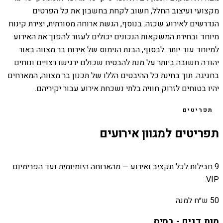
מקצועי ועיצוב החלל, חשוב לקחת בחשבון את כל הפרטים
הנדרשים לאירוע שכזה. בנוסף, הגשת ארוחה מסורתית, יצירת קינוח
מיוחד ובחירת המשקאות הנכונים יכולים לעזור להפוך את האירוע
למיוחד עוד יותר. לבסוף, הבנת הנימוס של אירוח בר מצווה באור
יהודה חשובה ביותר על מנת להבטיח שכולם ירגישו רצויים ונוחים
בחגיגה. תוך בחינת כל ההיבטים הללו של תכנון בר מצווה, המארחים
יהיו בטוחים לזרוק חוויה בלתי נשכחת אירוע עבור יקיריהם.
תפריטים
תפריטים למגוון אירועים
9 חבילות לכל תקציב ואירוע — מהארוחה היומיומית ועד הפרימיום
VIP.
50 ש״ח למנה
מנת דגים - בסיס