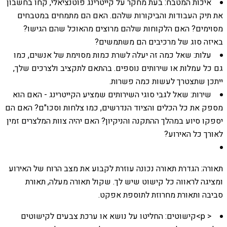
איכות המטבח: בעת מחקר על קייטרינג פוטנציאלי, קחו בחשבון
את תיק העבודות והביקורות שלהם. האם הם מתמחים במטבחים
מסוימים? האם הלקוחות שלהם מרוצים מהאוכל שהם הגישו?
באיזה סוג של מרכיבים הם משתמשים?
עלות: שאל כמה זה יעלה לשרת כמות מסוימת של אנשים, כמו
גם כל עמלות או שירותים נוספים. בהתאם לתקציב ולצרכים שלך,
ייתכן שתצטרך לעשות כמה פשרות.
שירות: שאל לגבי סוגי השירותים שמציע הקייטרינג - האם הוא
מספק את כל הכלים והציוד הנדרשים, כמו צלחות וסכו"ם? האם הם
יספקו סיוע במהלך ההתקנה והניקיון? האם יהיה צוות המלצרים זמין
לאורך כל האירוע?
תאורה: הגדרת תאורה נכונה עוזרת לקבוע את מצב הרוח של האירוע
ומציגה לראווה כל קישוט שיש לך. שקול תאורה מעלה, תאורת
סביבה ותאורת מחרוזת לתוספת אפקט.
< p>קישוטים: החליטו על נושא או ערכת צבעים לקישוטים