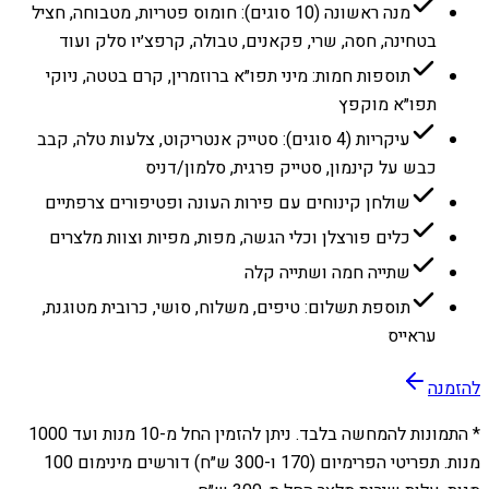
מנה ראשונה (10 סוגים): חומוס פטריות, מטבוחה, חציל
בטחינה, חסה, שרי, פקאנים, טבולה, קרפצ׳יו סלק ועוד
תוספות חמות: מיני תפו״א ברוזמרין, קרם בטטה, ניוקי
תפו״א מוקפץ
עיקריות (4 סוגים): סטייק אנטריקוט, צלעות טלה, קבב
כבש על קינמון, סטייק פרגית, סלמון/דניס
שולחן קינוחים עם פירות העונה ופטיפורים צרפתיים
כלים פורצלן וכלי הגשה, מפות, מפיות וצוות מלצרים
שתייה חמה ושתייה קלה
תוספת תשלום: טיפים, משלוח, סושי, כרובית מטוגנת,
עראייס
להזמנה
* התמונות להמחשה בלבד. ניתן להזמין החל מ-
10
מנות ועד
1000
מנות. תפריטי הפרימיום (170 ו-300 ש״ח) דורשים מינימום 100