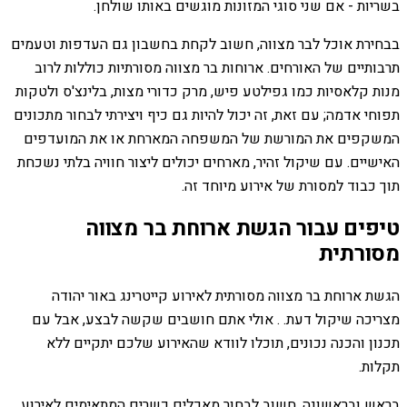
בשריות - אם שני סוגי המזונות מוגשים באותו שולחן.
בבחירת אוכל לבר מצווה, חשוב לקחת בחשבון גם העדפות וטעמים
תרבותיים של האורחים. ארוחות בר מצווה מסורתיות כוללות לרוב
מנות קלאסיות כמו גפילטע פיש, מרק כדורי מצות, בלינצ'ס ולטקות
תפוחי אדמה; עם זאת, זה יכול להיות גם כיף ויצירתי לבחור מתכונים
המשקפים את המורשת של המשפחה המארחת או את המועדפים
האישיים. עם שיקול זהיר, מארחים יכולים ליצור חוויה בלתי נשכחת
תוך כבוד למסורת של אירוע מיוחד זה.
טיפים עבור הגשת ארוחת בר מצווה
מסורתית
הגשת ארוחת בר מצווה מסורתית לאירוע קייטרינג באור יהודה
מצריכה שיקול דעת. . אולי אתם חושבים שקשה לבצע, אבל עם
תכנון והכנה נכונים, תוכלו לוודא שהאירוע שלכם יתקיים ללא
תקלות.
בראש ובראשונה, חשוב לבחור מאכלים כשרים המתאימים לאירוע.