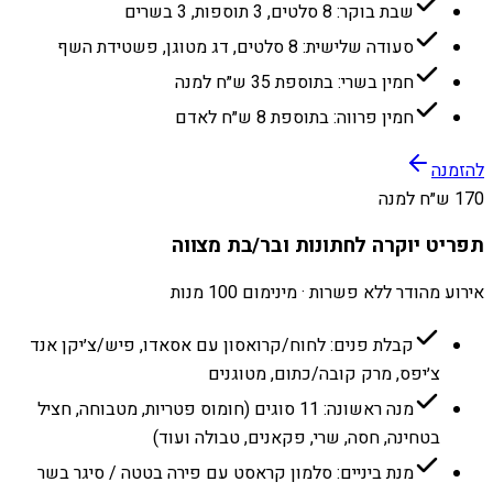
שבת בוקר: 8 סלטים, 3 תוספות, 3 בשרים
סעודה שלישית: 8 סלטים, דג מטוגן, פשטידת השף
חמין בשרי: בתוספת 35 ש״ח למנה
חמין פרווה: בתוספת 8 ש״ח לאדם
להזמנה
170 ש״ח למנה
תפריט יוקרה לחתונות ובר/בת מצווה
אירוע מהודר ללא פשרות · מינימום 100 מנות
קבלת פנים: לחוח/קרואסון עם אסאדו, פיש/צ׳יקן אנד
צ׳יפס, מרק קובה/כתום, מטוגנים
מנה ראשונה: 11 סוגים (חומוס פטריות, מטבוחה, חציל
בטחינה, חסה, שרי, פקאנים, טבולה ועוד)
מנת ביניים: סלמון קראסט עם פירה בטטה / סיגר בשר