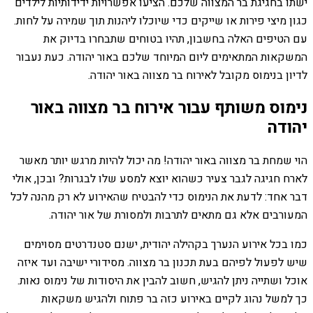
ישתו בחגיגת בר המצווה שלכם. הציעו אפשרויות ידידותיות לילדים
כגון מיצי פירות או שייקים כדי שיוכלו ליהנות תוך שמירה על לחות.
עם הטיפים האלה בחשבון, תהיו בטוחים שתבחרו בדיוק את
המשקאות המתאימים ליום המיוחד שלכם באור יהודה. כעת נעבור
לדיון בנימוס מקובל לאירוח בר מצווה באור יהודה.
נימוס משותף עבור אירוח בר מצווה באור
יהודה
הוי שמחת בר מצווה באור יהודה! מה יכול להיות מרגש יותר מאשר
לארח חגיגה לגבר צעיר כשהוא יוצא למסע שלו לבגרות? ובכן, אולי
דבר אחד: לדעת את הנימוס כדי להבטיח שהאירוע לא רק מהנה לכל
המעורבים אלא גם מתאים לתרבות ולמסורת של אור יהודה.
כמו בכל אירוע הנערך בקהילה יהודית, ישנם סטנדרטים מסוימים
שיש לפעול לפיהם בעת תכנון בר מצווה. מסידורי ישיבה ועד איזה
אוכל ושתייה ניתן להגיש, חשוב להבין את היסודות של נימוס נאות.
כך למשל נהוג לקיים באירוע כזה בר פתוח ולהגיש משקאות