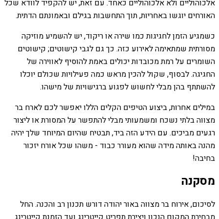
אלכוהוליים ולא אלכוהוליים כאחד. עם זאת, יש להקפיד לוודא שכל
האורחים יוגשו באחריות, תוך התחשבות בגילם ובאמונתם הדתית.
כשמגיע הזמן לחגיגות כמו שירה או ריקוד, יש להשמיע מוזיקה
מסורתית שמתאימה לאירוע כזה. כך גם לגבי קישוטים; קישוטים
השומרים על רמת מכובדות יכולים באמת להוסיף לאווירה של
החגיגה. לבסוף, שקול להכין מראש כמה פעילויות שכולם יוכלו
להשתתף בהן מבלי לחשוש לפגוע ברגישויות של מישהו.
במילים אחרות, ביצוע הטיפים הקלים הללו יאפשר לכם לארח בר
מצווה בלתי נשכח ומשמעותי מבלי להתפשר על המסורת או ליצור
רגעים מביכים. עם הידע הזה ביד, תבטיח שהיום המיוחד שלך יהיה
מהנה באותה מידה שהוא מעורר כבוד - משהו שכל אורח יזכור
בחיבה!
מסקנה
לסיכום, אירוח בר מצווה באור יהודה דורש תכנון רב והכנה. החל
מבחירת המקום הנכון ויצירת תפריט קייטרינג ועד הזמנת קייטרינג