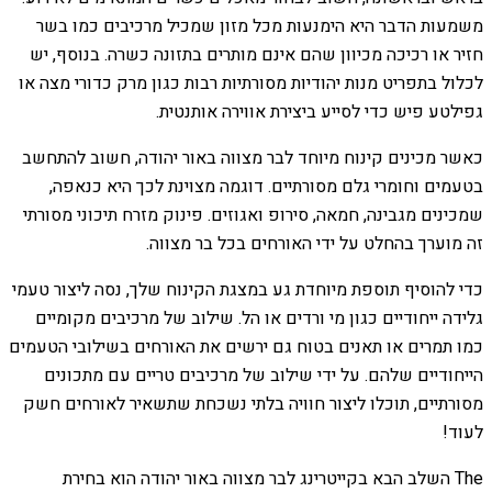
משמעות הדבר היא הימנעות מכל מזון שמכיל מרכיבים כמו בשר
חזיר או רכיכה מכיוון שהם אינם מותרים בתזונה כשרה. בנוסף, יש
לכלול בתפריט מנות יהודיות מסורתיות רבות כגון מרק כדורי מצה או
גפילטע פיש כדי לסייע ביצירת אווירה אותנטית.
כאשר מכינים קינוח מיוחד לבר מצווה באור יהודה, חשוב להתחשב
בטעמים וחומרי גלם מסורתיים. דוגמה מצוינת לכך היא כנאפה,
שמכינים מגבינה, חמאה, סירופ ואגוזים. פינוק מזרח תיכוני מסורתי
זה מוערך בהחלט על ידי האורחים בכל בר מצווה.
כדי להוסיף תוספת מיוחדת גע במצגת הקינוח שלך, נסה ליצור טעמי
גלידה ייחודיים כגון מי ורדים או הל. שילוב של מרכיבים מקומיים
כמו תמרים או תאנים בטוח גם ירשים את האורחים בשילובי הטעמים
הייחודיים שלהם. על ידי שילוב של מרכיבים טריים עם מתכונים
מסורתיים, תוכלו ליצור חוויה בלתי נשכחת שתשאיר לאורחים חשק
לעוד!
The השלב הבא בקייטרינג לבר מצווה באור יהודה הוא בחירת