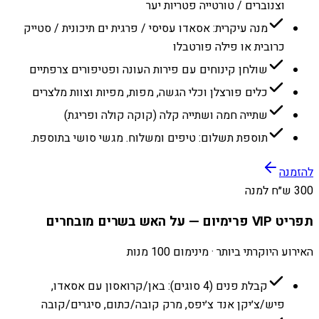
וצנוברים / טורטייה פטריות יער
מנה עיקרית: אסאדו עסיסי / פרגית ים תיכונית / סטייק
כרובית או פילה פורטבלו
שולחן קינוחים עם פירות העונה ופטיפורים צרפתיים
כלים פורצלן וכלי הגשה, מפות, מפיות וצוות מלצרים
שתייה חמה ושתייה קלה (קוקה קולה ופריגת)
תוספת תשלום: טיפים ומשלוח. מגשי סושי בתוספת.
להזמנה
300 ש״ח למנה
תפריט VIP פרימיום — על האש בשרים מובחרים
האירוע היוקרתי ביותר · מינימום 100 מנות
קבלת פנים (4 סוגים): באן/קרואסון עם אסאדו,
פיש/צ׳יקן אנד צ׳יפס, מרק קובה/כתום, סיגרים/קובה