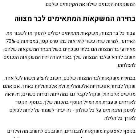
המשקאות הנכונים שילוו את הקינוחים שלכם.
בחירה המשקאות המתאימים לבר מצווה
עבור כל בר מצווה, משקאות מתאימים יכולים להפוך או לשבור את
האירוע . למרות שזה עשוי להיראות כמו פרט קטן, במציאות כ-70%
מאירועי בר המצווה הם בלתי נשכחים בשל מבחר המשקאות שלהם.
חשוב לוודא שלבר המצווה שלך באור יהודה יהיו המשקאות הנכונים
להצלחתו.
בבחירת משקאות לבר המצווה שלכם, חשוב להציע משהו לכל אחד.
שקול לבחור אפשרויות אלכוהוליות ולא אלכוהוליות כאחד. אם אתם
מגישים אלכוהול, שקול לקבל גם כמה יינות ובירות כשרים; זה יראה
לאורחים שעברת את המייל הנוסף בהכנות שלך. בנוסף, הקפד
לספק הרבה מים על כל שולחן - זה יעזור לשמור על לחות לכולם
לאורך כל הלילה.
בנוסף לאספקת משקאות למבוגרים, חשוב גם לחשוב מה הילדים