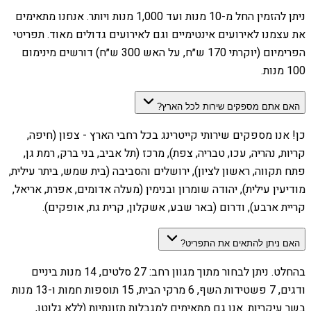
ניתן להזמין החל מ-10 מנות ועד 1,000 מנות ויותר. אנחנו מתאימים
את עצמנו לאירועים אינטימיים וגם לאירועים גדולים מאוד. תפריטי
הפרימיום (יוקרתי 170 ש״ח, על האש 300 ש״ח) דורשים מינימום
100 מנות.
האם אתם מספקים שירות לכל הארץ?
כן! אנו מספקים שירותי קייטרינג בכל רחבי הארץ - צפון (חיפה,
קריות, נהריה, עכו, טבריה, צפת), מרכז (תל אביב, בני ברק, רמת גן,
פתח תקווה, ראשון לציון), ירושלים והסביבה (בית שמש, ביתר עילית,
מודיעין עילית), יהודה שומרון ובנימין (מעלה אדומים, אפרת, אריאל,
קריית ארבע), ודרום (באר שבע, אשקלון, קרית גת, אופקים).
האם ניתן להתאים את התפריט?
בהחלט. ניתן לבחור מתוך מגוון רחב: 27 סלטים, 14 מנות ביניים
ודגים, 7 פשטידות השף, 6 מרקי הבית, 15 תוספות חמות ו-13 מנות
בשר עיקריות. אנו גם מתאימים למגבלות תזונתיות (ללא גלוטן,