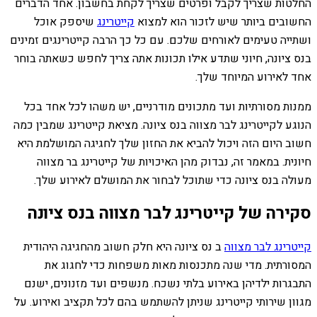
החלטות שצריך לקבל ופרטים שצריך לקחת בחשבון. אחד הדברים
החשובים ביותר שיש לזכור הוא למצוא
קייטרינג
שיספק אוכל
ושתייה טעימים לאורחים שלכם. עם כל כך הרבה קייטרינגים זמינים
בנס ציונה, חיוני שתדע אילו תכונות אתה צריך לחפש כשאתה בוחר
אחד לאירוע המיוחד שלך.
ממנות מסורתיות ועד מתכונים מודרניים, יש משהו לכל אחד בכל
הנוגע לקייטרינג לבר מצווה בנס ציונה. מציאת קייטרינג שמבין כמה
חשוב היום הזה ויכול להביא את החזון שלך לחגיגה המושלמת היא
חיונית. במאמר זה, נבדוק מהן האיכויות של קייטרינג בר מצווה
מעולה בנס ציונה כדי שתוכל לבחור את המושלם לאירוע שלך.
סקירה של קייטרינג לבר מצווה בנס ציונה
קייטרינג לבר מצווה
ב נס ציונה היא חלק חשוב מהחגיגה היהודית
המסורתית. מדי שנה מתכנסות מאות משפחות כדי לחגוג את
התבגרות ילדיהן באירוע בלתי נשכח. מנשפים ועד מזנונים, ישנם
מגוון שירותי קייטרינג שניתן להשתמש בהם לכל תקציב ואירוע. על