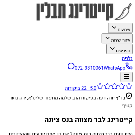
אירועים
איזורי שירות
תפריטים
גלריה
072-3310061
WhatsApp
5.0
·
22
ביקורות
בד״ץ יורה דעה בפיקוח הרב שלמה מחפוד שליט״א, ירק גוש
קטיף
קייטרינג לבר מצווה בנס ציונה
היית פעם בבר מצווה בנס ציונה? אם כן, אתם יודעים שהקייטרינג