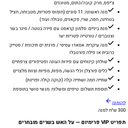
צ׳יפס, מרק קובה/כתום, מטוגנים
מנה ראשונה: 11 סוגים (חומוס פטריות, מטבוחה, חציל
בטחינה, חסה, שרי, פקאנים, טבולה ועוד)
מנת ביניים: סלמון קראסט עם פירה בטטה / סיגר בשר
וצנוברים / טורטייה פטריות יער
מנה עיקרית: אסאדו עסיסי / פרגית ים תיכונית / סטייק
כרובית או פילה פורטבלו
שולחן קינוחים עם פירות העונה ופטיפורים צרפתיים
כלים פורצלן וכלי הגשה, מפות, מפיות וצוות מלצרים
שתייה חמה ושתייה קלה (קוקה קולה ופריגת)
תוספת תשלום: טיפים ומשלוח. מגשי סושי בתוספת.
להזמנה
300 ש״ח למנה
תפריט VIP פרימיום — על האש בשרים מובחרים