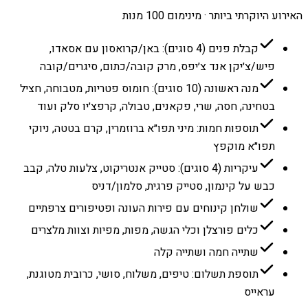
האירוע היוקרתי ביותר · מינימום 100 מנות
קבלת פנים (4 סוגים): באן/קרואסון עם אסאדו,
פיש/צ׳יקן אנד צ׳יפס, מרק קובה/כתום, סיגרים/קובה
מנה ראשונה (10 סוגים): חומוס פטריות, מטבוחה, חציל
בטחינה, חסה, שרי, פקאנים, טבולה, קרפצ׳יו סלק ועוד
תוספות חמות: מיני תפו״א ברוזמרין, קרם בטטה, ניוקי
תפו״א מוקפץ
עיקריות (4 סוגים): סטייק אנטריקוט, צלעות טלה, קבב
כבש על קינמון, סטייק פרגית, סלמון/דניס
שולחן קינוחים עם פירות העונה ופטיפורים צרפתיים
כלים פורצלן וכלי הגשה, מפות, מפיות וצוות מלצרים
שתייה חמה ושתייה קלה
תוספת תשלום: טיפים, משלוח, סושי, כרובית מטוגנת,
עראייס