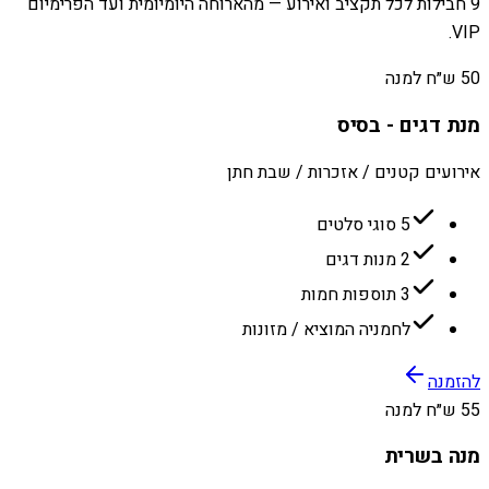
9 חבילות לכל תקציב ואירוע — מהארוחה היומיומית ועד הפרימיום
VIP.
50 ש״ח למנה
מנת דגים - בסיס
אירועים קטנים / אזכרות / שבת חתן
5 סוגי סלטים
2 מנות דגים
3 תוספות חמות
לחמניה המוציא / מזונות
להזמנה
55 ש״ח למנה
מנה בשרית