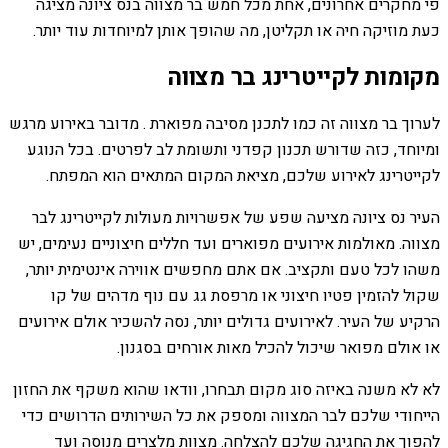
פי מחקרים אחרונים, אחת מכל חמש בר מצווה בנס ציונה מציגה
כעת מוזיקה חיה או תקליטן, מה שהופך אותן למיוחדות עוד יותר.
מקומות לקייטרינג בר מצווה
לערוך בר מצווה זה כמו לתכנן מסיבה מפוארת . מדובר באירוע מרגש
ומיוחד, כזה שדורש תכנון קפדני ותשומת לב לפרטים. בכל הנוגע
לקייטרינג לאירוע שלכם, מציאת המקום המתאים הוא המפתח.
העיר נס ציונה מציעה שפע של אפשרויות מעולות לקייטרינג לבר
מצווה. מאולמות אירועים מפוארים ועד חללים חיצוניים נעימים, יש
משהו לכל טעם ותקציב. אם אתם מחפשים אווירה אינטימית יותר,
שקול להזמין פטיו חיצוני או מרפסת גג עם נוף מדהים של קו
הרקיע של העיר. לאירועים גדולים יותר, נסה להשכיר אולם אירועים
או אולם מפואר שיכול להכיל מאות אורחים בסגנון.
לא לא משנה באיזה סוג מקום תבחרו, וודאו שהוא משקף את החזון
הייחודי שלכם לבר המצווה ומספק את כל השירותים הדרושים כדי
להפוך את החגיגה שלכם להצלחה. מצוות מלצרים מנוסה ועד