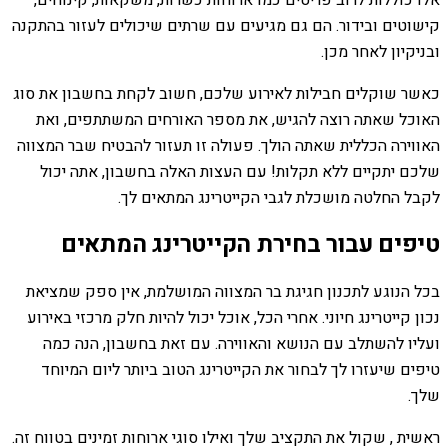
אלו כוללות לרוב פריטים כמו ארוחות כשרות, משקאות, קינוחים,
קישוטים ובידור. הם גם מגיעים עם שרתים שיכולים לעזור בהתקנה
ובניקיון לאחר מכן.
כאשר שוקלים חבילות לאירוע שלכם, חשוב לקחת בחשבון את סוג
האוכל שאתה רוצה להגיש, את מספר האורחים המשתתפים, ואת
האווירה הכללית שאתה הולך. פעולה זו תעזור להבטיח שבר המצווה
שלכם יתקיים ללא תקלות! עם העצות האלה בחשבון, אתה יכול
לקבל החלטה מושכלת לגבי הקייטרינג המתאים לך.
טיפים עבור בחירת הקייטרינג המתאים
בכל הנוגע לתכנון חגיגת בר המצווה המושלמת, אין ספק שמציאת
נכון קייטרינג חיוני. אחרי הכל, אוכל יכול להיות חלק מרכזי באירוע
ועליו להשתלב עם הנושא והאווירה. עם זאת בחשבון, הנה כמה
טיפים שיעזרו לך לבחור את הקייטרינג הטוב ביותר ליום המיוחד
שלך.
ראשית , שקול את התקציב שלך ואילו סוגי ארוחות זמינים בטווח זה.