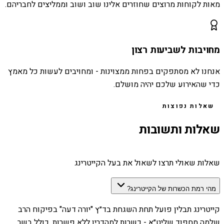
מאות לקוחות מרוצים שחוזרים אלינו שוב ושוב וממליצים לחבריהם.
מחויבות לשביעות רצון
אנחנו לא מסתפקים בפחות ממצוינות - ומחויבים לעשות כל מאמץ
כדי שהאירוע שלכם יהיה מושלם.
שאלות נפוצות
שאלות ותשובות
שאלות שאולי תרצו לשאול את בעל הקייטרינג
מהי רמת הכשרות של הקייטרינג?
קייטרינג תבלין פועל תחת השגחת בד״ץ "יורה דעה" בפיקוח הרב
שלמה מחפוד שליט״א - כשרות למהדרין ללא פשרות, כולל בשר