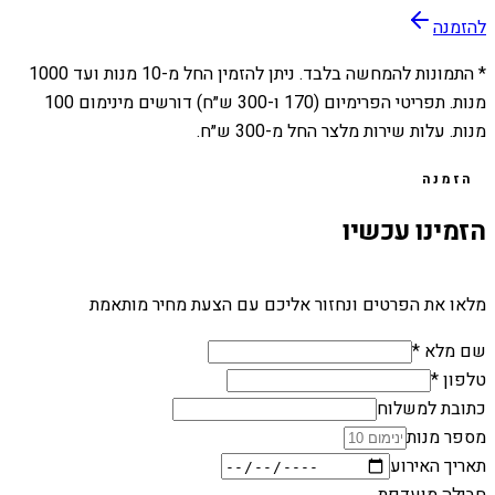
להזמנה
* התמונות להמחשה בלבד. ניתן להזמין החל מ-
10
מנות ועד
1000
מנות. תפריטי הפרימיום (170 ו-300 ש״ח) דורשים מינימום 100
מנות. עלות שירות מלצר החל מ-300 ש״ח.
הזמנה
הזמינו עכשיו
מלאו את הפרטים ונחזור אליכם עם הצעת מחיר מותאמת
שם מלא *
טלפון *
כתובת למשלוח
מספר מנות
תאריך האירוע
חבילה מועדפת