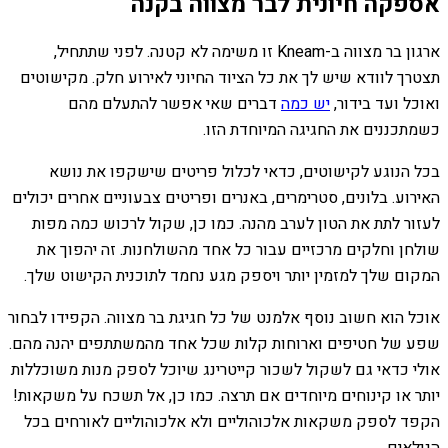
אספקה חיונית לבר מצווה בקנה
ארגון בר מצווה ב-Kneam זו משימה לא קטנה. לפני שתתחיל,
תצטרך לוודא שיש לך את כל הציוד החיוני לאירוע חלק. מקישוטים
ואוכל ועד בידור,
יש כמה
דברים שאי אפשר להתעלם מהם
כשמתכננים את החגיגה המיוחדת הזו.
בכל הנוגע לקישוטים, כדאי לכלול פריטים שישקפו את נושא
האירוע. בלונים, סטרימרים, באנרים ופריטים צבעוניים אחרים יכולים
לעזור לתת את הטון לערב מהנה. כמו כן, שקול לרכוש כמה מפות
שולחן וחלקים מרכזיים עבור כל אחד מהשולחנות. זה יהפוך את
המקום שלך למזמין יותר ויספק מגע נחמד לתוכנית הקישוט שלך.
אוכל הוא חשוב נוסף אלמנט של כל חגיגת בר מצווה. הקפידו לבחור
שפע של חטיפים וארוחות קלות שכל אחד מהמשתתפים יהנה מהם.
אולי כדאי גם לשקול לשכור קייטרינג שיוכל לספק מנות משוכללות
יותר או קינוחים מיוחדים אם תרצה. כמו כן, אל תשכח על משקאות!
הקפד לספק משקאות אלכוהוליים ולא אלכוהוליים לאורחים בכל