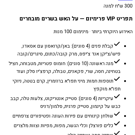
300 ש״ח למנה
תפריט VIP פרימיום — על האש בשרים מובחרים
האירוע היוקרתי ביותר · מינימום 100 מנות
קבלת פנים (4 סוגים): באן/קרואסון עם אסאדו,
פיש/צ׳יקן אנד צ׳יפס, מרק קובה/כתום, סיגרים/קובה
מנה ראשונה (10 סוגים): חומוס פטריות, מטבוחה, חציל
בטחינה, חסה, שרי, פקאנים, טבולה, קרפצ׳יו סלק ועוד
תוספות חמות: מיני תפו״א ברוזמרין, קרם בטטה, ניוקי
תפו״א מוקפץ
עיקריות (4 סוגים): סטייק אנטריקוט, צלעות טלה, קבב
כבש על קינמון, סטייק פרגית, סלמון/דניס
שולחן קינוחים עם פירות העונה ופטיפורים צרפתיים
כלים פורצלן וכלי הגשה, מפות, מפיות וצוות מלצרים