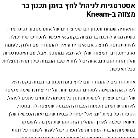
אסטרטגיות לניהול לחץ בזמן תכנון בר
מצווה ב-Kneam
התיאוריה שמתח ותכנון הם שני צדדים של אותו מטבע, נכונה מדי.
כשזה מגיע לתכנון בר מצווה בקנה, אי אפשר להכחיש שזו יכולה
להיות תקופה לחוצה. אם אינך יודע איך להתמודד עם הלחץ, לעומת
זאת, ייתכן ובר המצווה שלך לא תצא כמתוכנן. אבל, עם האסטרטגיות
והלך הרוח הנכונים, אתה יכול לוודא שבר המצווה שלך תהיה מוצלחת
ככל האפשר.
אחת הדרכים להתמודד עם לחץ בזמן תכנון בר מצווה בקנה היא
לפרק את המשימה לנתחים קטנים יותר. על ידי יצירת רשימה מקיפה
של דברים שצריך לעשות ותזמון כל משימה לנתחים ניתנים לניהול,
לא תרגיש המום מכמות העבודה העצומה שמצפה לך. בנוסף,
הקפדה על בניית "זמן אני" יעזור להבטיח שהבריאות הנפשית שלך
תישאר שלמה לאורך התהליך הזה. הקדשת זמן מה להתמקד
במשימות הרבות העומדות על הפרק יכול לעזור לשמור על רמות
מתח נמוכות ולהבטיח שהכל יתבצע בזמן ובמסגרת התקציב.