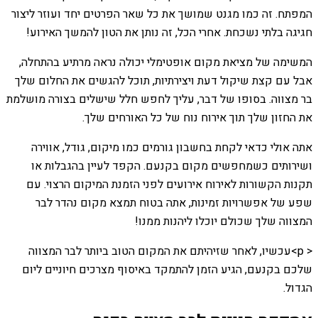
המפתח. זה כמו מגנט שמושך את כל שאר הפרטים יחד ועוזר ליצור
חגיגה בלתי נשכחת. אחרי הכל, זה נותן את הטון להמשך האירוע!
המשימה של מציאת מקום אופטימלי יכולה נראה מרתיע בהתחלה,
אבל עם קצת שיקול דעת ויצירתיות, תוכל להגשים את החלום שלך
בר מצווה. בסופו של דבר, עליך לחפש חלל שישלים בצורה מושלמת
את החזון שלך תוך אירוח נוח של כל האורחים שלך.
אתה אולי כדאי לקחת בחשבון גורמים כמו מיקום, גודל, אווירה
ושירותים כשמחפשים מקום בקנעם. הקפד לעיין בהגבלות או
תקנות הקשורות לאירוח אירועים לפני הזמנת המיקום הרצוי. עם
שפע של אפשרויות זמינות, אתה בטוח תמצא מקום נהדר לבר
המצווה שלך שכולם יוכלו ליהנות ממנו!
< p>עכשיו, לאחר שזיהיתם את המקום הטוב ביותר לבר המצווה
שלכם בקנעם, הגיע הזמן להתמקד באיסוף מצרכים חיוניים ליום
הגדול.