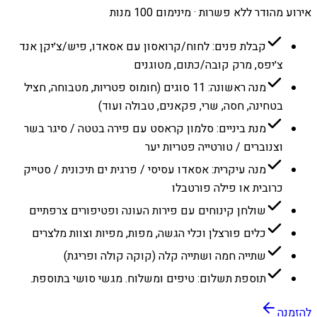
אירוע מהודר ללא פשרות · מינימום 100 מנות
קבלת פנים: לחוח/קרואסון עם אסאדו, פיש/צ׳יקן אנד
צ׳יפס, מרק קובה/כתום, מטוגנים
מנה ראשונה: 11 סוגים (חומוס פטריות, מטבוחה, חציל
בטחינה, חסה, שרי, פקאנים, טבולה ועוד)
מנת ביניים: סלמון קראסט עם פירה בטטה / סיגר בשר
וצנוברים / טורטייה פטריות יער
מנה עיקרית: אסאדו עסיסי / פרגית ים תיכונית / סטייק
כרובית או פילה פורטבלו
שולחן קינוחים עם פירות העונה ופטיפורים צרפתיים
כלים פורצלן וכלי הגשה, מפות, מפיות וצוות מלצרים
שתייה חמה ושתייה קלה (קוקה קולה ופריגת)
תוספת תשלום: טיפים ומשלוח. מגשי סושי בתוספת.
להזמנה