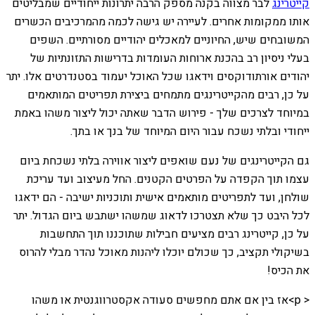
קייטרינג
לבר מצווה בקנה מספק הרבה יתרונות ייחודיים שמבליטים
אותו ממקומות אחרים. לעיירה יש גישה לכמה מהמרכיבים הכשרים
המשובחים שיש, החיוניים למאכלים יהודיים מסורתיים. השפים
בעלי ניסיון רב בהכנת ארוחות העומדות בדרישות התזונתיות של
יהודים אורתודוקסים וידאגו שכל האוכל יעמוד בסטנדרטים אלו. יתר
על כן, רבים מהקייטרינגים מתמחים ביצירת תפריטים המותאמים
במיוחד לצרכים שלך - פירוש הדבר שאתה יכול ליצור משהו באמת
ייחודי ובלתי נשכח עבור היום המיוחד של בנך או בתך.
גם הקייטרינגים של נעם שואפים ליצור אווירה בלתי נשכחת ביום
עצמו תוך הקפדה על הפרטים הקטנים. החל מעיצוב ועד עריכת
שולחן, ועד לתפריטים מותאמים אישית ותוכניות ישיבה - הם ידאגו
לכל היבט כך שלא תצטרכו לדאוג שמשהו ישתבש ביום הגדול. יתר
על כן, קייטרינג רבים מציעים חבילות שתוכננו תוך התחשבות
בשיקולי תקציב, כך שכולם יוכלו ליהנות מאוכל נהדר מבלי להרוס
את הכיס!
< p>אז בין אם אתם מחפשים סעודה אקסטרווגנטית או משהו