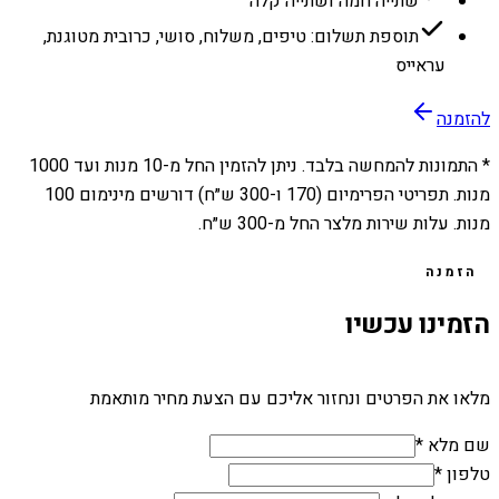
שתייה חמה ושתייה קלה
תוספת תשלום: טיפים, משלוח, סושי, כרובית מטוגנת,
עראייס
להזמנה
* התמונות להמחשה בלבד. ניתן להזמין החל מ-
10
מנות ועד
1000
מנות. תפריטי הפרימיום (170 ו-300 ש״ח) דורשים מינימום 100
מנות. עלות שירות מלצר החל מ-300 ש״ח.
הזמנה
הזמינו עכשיו
מלאו את הפרטים ונחזור אליכם עם הצעת מחיר מותאמת
שם מלא *
טלפון *