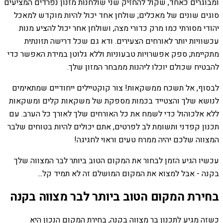
ומבוגרים כאחד, שקול להחזיק שני שולחנות מזנון נפרדים המציעים
סוגים שונים של מאכלים; שולחן אחד יכול להיות מוקדש למאכל
יהודי מסורתי כמו מרק כדורי מצה, ושולחן אחר יכול להציע מנות
עכשוויות יותר לאורחים הצעירים. ודא גם שכל דרישה תזונתית
מתקיימת; ספק אפשרויות טבעוניות וללא גלוטן במידת האפשר כדי
להבטיח שכולם יוכלו ליהנות ממבחר המזון שלך.
לבסוף, אל תשכח ממשקאות! צור קוקטיילים ייחודיים שמתאימים
לנושא שלך והצטייד בכמות מספקת של משקאות קלים ומשקאות
ללא אלכוהול כדי לשמח את כל האורחים שלך לאורך כל הערב. עם
תכנון קפדני ותשומת לב לפרטים, אתם יכולים להיות בטוחים שלבר
המצווה שלכם יהיה ממרח טעים וראוי לחגיגה!
עכשיו הגיע הזמן לבחור את המקום הטוב ביותר לבר המצווה שלך
בקנה - אבל למצוא את המקום המושלם זה לא תמיד קל...
בחירת המקום הטוב ביותר לבר מצווה בקנה
כשזה מגיע לתכנון בר מצווה בקנה, בחירת המקום הנכון היא