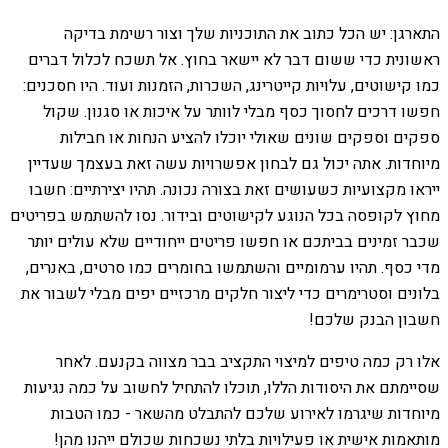
התארגן: יש הכל כתוב את התוכניות שלך וצור רשימת בדיקה
ראשונית כדי ששום דבר לא יישאר בחוץ. אל תשכח לכלול דברים
כמו קישוטים, עלויות קייטרינג, השכרות, הזמנות ועוד. היו חסכנים:
חפשו דרכים לחסוך כסף מבלי לוותר על איכות או סגנון. שקול
ספקים וספקים שונים שאולי יוכלו להציע הנחות או חבילות
מיוחדות. אתה יכול גם לבחון אפשרויות עשה זאת בעצמך שעדיין
ייראו מקצועיות כשעושים זאת בצורה נכונה. תהיו יצירתיים: חשבו
מחוץ לקופסה בכל הנוגע לקישוטים ובידור. נסו להשתמש בפריטים
שכבר זמינים בביתכם או חפשו פריטים ייחודיים שלא עולים יותר
מדי כסף. תהיו ערמומיים והשתמשו בחומרים כמו סרטים, באנרים,
בלונים וסטרימרים כדי ליצור חלקים מרכזיים יפים מבלי לשבור את
חשבון הבנק שלכם!
אלו רק כמה טיפים למיצוי התקציב בבר מצווה בקנעם. לאחר
שסיימתם את היסודות הללו, תוכלו להתחיל לחשוב על כמה נגיעות
מיוחדות שיגרמו לאירוע שלכם להתבלט מהשאר - כמו הטבות
מותאמות אישית או פעילויות בלתי נשכחות שכולם ייהנו מהן!