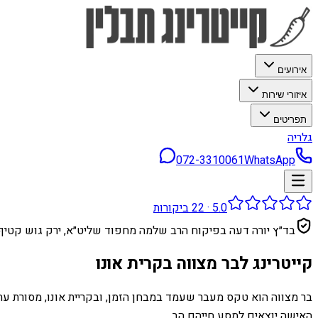
אירועים
איזורי שירות
תפריטים
גלריה
072-3310061
WhatsApp
5.0
·
22
ביקורות
בד״ץ יורה דעה בפיקוח הרב שלמה מחפוד שליט״א, ירק גוש קטיף
קייטרינג לבר מצווה בקרית אונו
בר מצווה הוא טקס מעבר שעמד במבחן הזמן, ובקריית אונו, מסורת ע
האישה יוצאים למסע חייהם הב