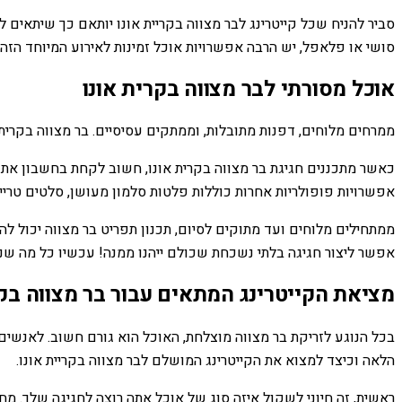
סביר להניח שכל קייטרינג לבר מצווה בקריית אונו יותאם כך שיתאים 
סושי או פלאפל, יש הרבה אפשרויות אוכל זמינות לאירוע המיוחד הזה.
אוכל מסורתי לבר מצווה בקרית אונו
ממרחים מלוחים, דפנות מתובלות, וממתקים עסיסיים. בר מצווה בקרית
כאשר מתכננים חגיגת בר מצווה בקרית אונו, חשוב לקחת בחשבון את המ
אפשרויות פופולריות אחרות כוללות פלטות סלמון מעושן, סלטים טריי
ממתחילים מלוחים ועד מתוקים לסיום, תכנון תפריט בר מצווה יכול לה
אפשר ליצור חגיגה בלתי נשכחת שכולם ייהנו ממנה! עכשיו כל מה שנות
מציאת הקייטרינג המתאים עבור בר מצווה בקר
בכל הנוגע לזריקת בר מצווה מוצלחת, האוכל הוא גורם חשוב. לאנשים
הלאה וכיצד למצוא את הקייטרינג המושלם לבר מצווה בקריית אונו.
ראשית, זה חיוני לשקול איזה סוג של אוכל אתה רוצה לחגיגה שלך. מ