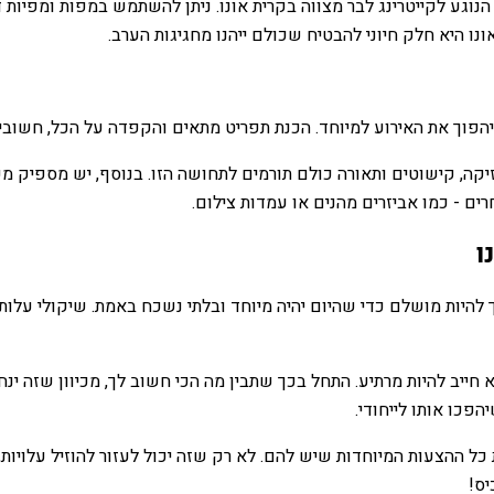
וגע לקייטרינג לבר מצווה בקרית אונו. ניתן להשתמש במפות ומפיות דק
ונו היא חלק חיוני להבטיח שכולם ייהנו מחגיגות הערב.
ת יהפוך את האירוע למיוחד. הכנת תפריט מתאים והקפדה על הכל, חשובי
קה, קישוטים ותאורה כולם תורמים לתחושה הזו. בנוסף, יש מספיק מקו
ים - כמו אביזרים מהנים או עמדות צילום.
ו
ריך להיות מושלם כדי שהיום יהיה מיוחד ובלתי נשכח באמת. שיקולי עלו
א חייב להיות מרתיע. התחל בכך שתבין מה הכי חשוב לך, מכיוון שזה י
פכו אותו לייחודי.
ל ההצעות המיוחדות שיש להם. לא רק שזה יכול לעזור להוזיל עלויות,
יס!