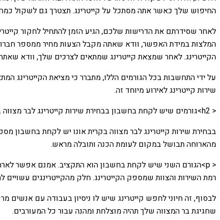
החיפוש שלך כאשר אתה מסתכל על קייטרינג. תצטרך גם לשקול כמה מזו
לאחר שסידרתם את הדרישות שלכם, הגיע הזמן להתחיל לחקור קייטרי
המלצות במידת האפשר, וודא שאתה מקבל הצעות מחיר ממספר חברות לפ
הקייטרינג. לאחר שמצאת קייטרינג שמתאים לצרכים שלך, וודא שאתה 
על ידי התחשבות בכל הגורמים הללו, מתברר כי מציאת הקייטרינג המתא
שירות קייטרינג לאירוע מיוחד זה.
< h2>גורמים שיש לקחת בחשבון בבחירת שירות קייטרינג לבר מצווה בקרית אונו
בבחירת שירות קייטרינג לבר מצווה בקרית אונו יש לקחת בחשבון מספר
מהארוחה תבושל במקום לעומת הכנה ותובלה מראש.
< p>הגורם השני שיש לקחת בחשבון הוא התקציב. אמנם אפשר לארח א
רמת השירות והצוות שמספק הקייטרינג. חלק מהקייטרינגים עשויים ל
לבסוף, זה חיוני לחפש קייטרינג שיש לו ניסיון בעבודה עם אנשים מר
שחגיגת בר המצווה שלך תהיה מוצלחת ומהנה עבור כל המעורבים.