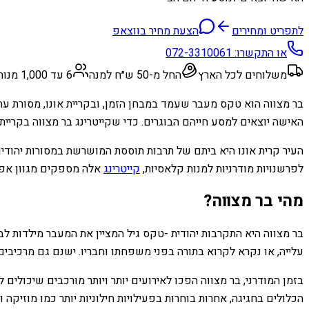
לתפריט ומחירים
הצעת מחיר בווצאפ
או התקשרו:
072-3310061
משלוחים לכל הארץ
החל מ-50 ש״ח למנה
6 עד 1,000 מנות
בר מצווה הוא טקס מעבר שעמד במבחן הזמן, ובקריית אונו, מסורת ע
האישה יוצאים למסע חייהם הבוגרים. כדי שקייטרינג בר מצווה בקריית א
העיר קרית אונו היא ביתם של תרבות תוססת המושרשת במסורות יהודיו
לפרשנויות מודרניות למנות קלאסיות,
קייטרינג
אלה מספקים מגוון אפשר
מהי בר מצווה?
עלייה, או נקרא לקרוא בתורה בפני משפחתו וחבריו. ישנם גם מרכיבים 
בזמן המודרני, בר מצווה הפכו לאירועים יותר ויותר מורכבים שיכולי
הכלולים בחגיגה, אחרות בוחרות בפעילויות חילוניות יותר כמו מוזיקה