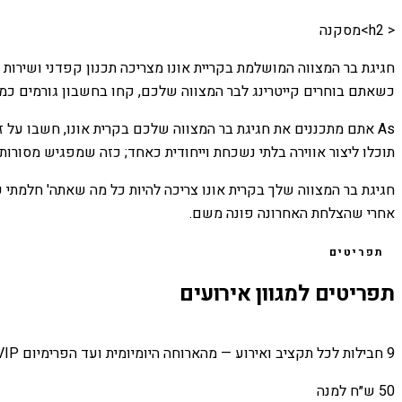
< h2>מסקנה
חגיגת בר המצווה המושלמת בקריית אונו מצריכה תכנון קפדני ושירות קי
כשאתם בוחרים קייטרינג לבר המצווה שלכם, קחו בחשבון גורמים כמו 
As אתם מתכננים את חגיגת בר המצווה שלכם בקרית אונו, חשבו על
תוכלו ליצור אווירה בלתי נשכחת וייחודית כאחד; כזה שמפגיש מסורו
חגיגת בר המצווה שלך בקרית אונו צריכה להיות כל מה שאתה' חלמתי 
אחרי שהצלחת האחרונה פונה משם.
תפריטים
תפריטים למגוון אירועים
9 חבילות לכל תקציב ואירוע — מהארוחה היומיומית ועד הפרימיום VIP.
50 ש״ח למנה