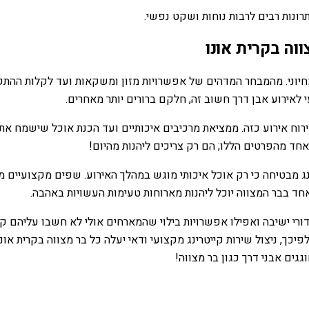
רונות רבים לרבות נוחות ושקט נפשי.
וה בקרית אונו
חיוני. מהמבחר המדהים של אפשרויות מזון ומשקאות ועד לקלות ההתקנה
 לאירוע אבן דרך חשוב זה, חלקם ברורים יותר מאחרים.
ח אירוע כזה. ממציאת מרכיבים איכותיים ועד הכנת אוכל שישמח את כל
אחד מהפרטים הללו; הם רק צריכים ליהנות מהיום!
ג מבטיחה כי רק אוכל איכותי מוגש במהלך האירוע. שפים מקצועיים מ
ד בבר המצווה יוכל ליהנות מארוחות טעימות העשויות באהבה.
 סידורי ישיבה ואפילו אפשרויות בילוי שהמארחים אולי לא חשבו עליהם ק
ך, ניצול שירות קייטרינג מקצועי ודאי יעלה כל בר מצווה בקרית אונו
ים אבני דרך כגון בר מצווה!