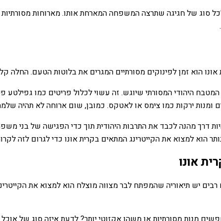
לכל סוג של חגיגה שתרצה המשפחה המארחת אותו. מארוחות מסורתיות כמ
 אונו הוא זמן לפינוקים מסורתיים המגרים את בלוטות הטעם. החלה קל
טבח היהודי המסורתי שיוגש. זה עשוי לכלול פריטים כמו גפילטע פיש,
ם ומנות ירקות כמו צימס או לאטקס. כמובן, שום ארוחה לא תהיה שלמה
יות דרך מהנה לכבד את התרבות היהודית תוך כדי הפגישה של בני משפח
ר הוא למצוא את הקייטרינג המתאים בקרית אונו כדי לגרום לזה לקרות
ית אונו
 רבים יש תיאוריה שהמפתח לבר מצווה מוצלח הוא למצוא את הקייטרינג
חפשים מנות מסורתיות או משהו אקזוטי יותר? לדעת איזה סוג של אוכל