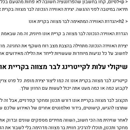
< p>לסיום, קחו בחשבון שהפרזנטציה חשובה לא פחות מהטעם בכל הנ
תיראה במיטבה לפני ההגשה. יצירת האווירה הנכונה לבר מצווה בקרית א
< h2>הגדרת האווירה המתאימה לבר מצווה בקרית אונו
הגדרת האווירה הנכונה לבר מצווה ב קריית אונו חיונית; זה מה שבאמ
יצירת האווירה הנכונה מתחילה בהצבת מצב רוח משקף את החגיגה. מוזי
לחשוב על כל נגיעות מיוחדות שעשויות לייחד את הלילה מאירועים אחר
שיקולי עלות לקייטרינג לבר מצווה בקריית אונ
קייטרינג לבר מצווה בקרית אונו זה כמו ליצור יצירת מופת. כל פרט צ
לקבוע כמה או כמה מעט אתה יכול לעשות עם החזון שלך.
תקצוב לבר מצווה בקריית אונו דורש תכנון ומחקר קפדניים, אבל זה ל
שתרצו להגיש, קישוטים, בידור ואלמנטים אחרים של האירוע שלכם שיה
לאחר שזיהית מה הכי חשוב, השווה מחירים מספקים שונים ובדוק את כ
מחקר ותכנון, תוכלו להרכיב חווית בר מצווה מדהימה בלי לשבור את הכ