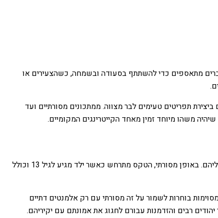
וחברים מתאספים כדי להשתתף בסעודה ובשמחה, כשהצעירים או
ם.
ביצירת תפריטים טעימים לבר מצווה. ממתכונים מסורתיים ועד
היה משהו מיוחד זמין מאחד הקייטרינגים המקומיים.
בר מצווה היא התקרבות יהודית -טקס גיל המציין את המעבר מילדות לבגרות. זוהי חגיגה של כניסתו של צעיר לחיים הדתיים והאחריות הנלוות אליהם. באופן מסורתי, הטקס מתרחש כאשר ילד מגיע לגיל 13 וכולל
 מסוימות בוחרות לשמור על זה מסורתי עם רק אלמנטים דתיים
 יהודים רבים והזדמנות עבורם לחגוג את אמונתם עם יקיריהם.