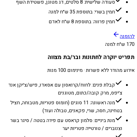
סעודה שלישית: 8 סלטים, דג מטוגן, פשטידת השף
חמין בשרי: בתוספת 35 ש״ח למנה
חמין פרווה: בתוספת 8 ש״ח לאדם
להזמנה
170 ש״ח למנה
תפריט יוקרה לחתונות ובר/בת מצווה
אירוע מהודר ללא פשרות · מינימום 100 מנות
קבלת פנים: לחוח/קרואסון עם אסאדו, פיש/צ׳יקן אנד
צ׳יפס, מרק קובה/כתום, מטוגנים
מנה ראשונה: 11 סוגים (חומוס פטריות, מטבוחה, חציל
בטחינה, חסה, שרי, פקאנים, טבולה ועוד)
מנת ביניים: סלמון קראסט עם פירה בטטה / סיגר בשר
וצנוברים / טורטייה פטריות יער