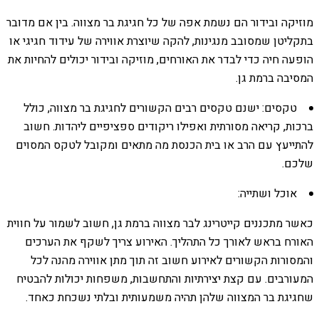
מוזיקה ובידור הם נשמת אפה של כל חגיגת בר מצווה. בין אם מדובר
בתקליטן שמסובב מנגינות, להקה שיוצרת אווירה של עידוד חגיגי או
הופעה חיה כדי לבדר את האורחים, מוזיקה ובידור יכולים להחיות את
המסיבה ברמת גן.
טקסים: ישנם טקסים רבים הקשורים לחגיגת בר מצווה, כולל
ברכות, קריאה מסורתית ואפילו ריקודים ספציפיים ליהדות. חשוב
להתייעץ עם הרב או בית הכנסת מה מתאים ומקובל לטקס המסוים
שלכם.
אוכל ושתייה:
כאשר מתכננים קייטרינג לבר מצווה ברמת גן, חשוב לשמור על חווית
האורח בראש לאורך כל התהליך. האירוע צריך לשקף את הערכים
והמסורות הקשורים לאירוע חשוב זה תוך מתן אווירה מהנה לכל
המעורבים. עם קצת יצירתיות והתחשבות, משפחות יכולות להבטיח
שחגיגת בר המצווה שלהן תהיה משמעותית ובלתי נשכחת כאחד.