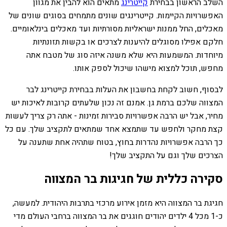
השלב הראשון בבחירת
קייטרינג
מתאים הוא להבין את מגוון
האפשרויות הקיימות. קייטרינגים שונים מתמחים בסוגים שונים של
מאכלים, החל ממנות ישראליות מסורתיות ועד מאכלים בינלאומיים.
חלקם אפילו מסוגלים להיענות לצרכים או בקשות תזונתיות
מיוחדות. המשמעות היא שלא משנה איזה סוג של מטבח אתה
מחפש, תוכל למצוא מישהו שיכול לספק אותו.
לבסוף, חשוב לקחת בחשבון את העלות בבחירת קייטרינג לבר
המצווה שלכם ברמת גן. אמנם זה נכון שלעתים קרובות לאיכות יש
מחיר, אבל יש הרבה אפשרויות סבירות זמינות - אתה רק צריך לעשות
קצת מחקר ולחפש עד שתמצא אחד שמתאים לתקציב שלך. עם כל
כך הרבה אפשרויות נהדרות בחוץ, בטוח שתהיה אחת שתענה על
הצרכים שלך וגם על התקציב שלך!
סקירה כללית של חגיגות בר המצווה
חגיגת בר המצווה היא מזמן אירוע מרכזי בתרבות היהודית. למעשה,
כ-1 מכל 4 ילדים יהודים חוגגים את בר המצווה ברחבי העולם מדי