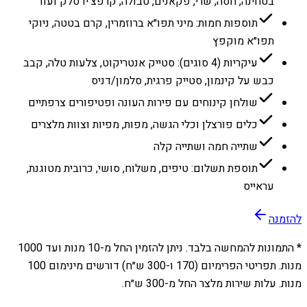
בטחינה, חסה, שרי, פקאנים, טבולה, קרפצ׳יו סלק ועוד
תוספות חמות: מיני תפו״א ברוזמרין, קרם בטטה, ניוקי
תפו״א מוקפץ
עיקריות (4 סוגים): סטייק אנטריקוט, צלעות טלה, קבב
כבש על קינמון, סטייק פרגית, סלמון/דניס
שולחן קינוחים עם פירות העונה ופטיפורים צרפתיים
כלים פורצלן וכלי הגשה, מפות, מפיות וצוות מלצרים
שתייה חמה ושתייה קלה
תוספת תשלום: טיפים, משלוח, סושי, כרובית מטוגנת,
עראייס
להזמנה
* התמונות להמחשה בלבד. ניתן להזמין החל מ-
10
מנות ועד
1000
מנות. תפריטי הפרימיום (170 ו-300 ש״ח) דורשים מינימום 100
מנות. עלות שירות מלצר החל מ-300 ש״ח.