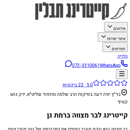
אירועים
איזורי שירות
תפריטים
גלריה
072-3310061
WhatsApp
5.0
·
22
ביקורות
בד״ץ יורה דעה בפיקוח הרב שלמה מחפוד שליט״א, ירק גוש
קטיף
קייטרינג לבר מצווה ברמת גן
בר מצווה הוא טקס מעבר המציין את התבגרותו של נער יהודי צעיר.