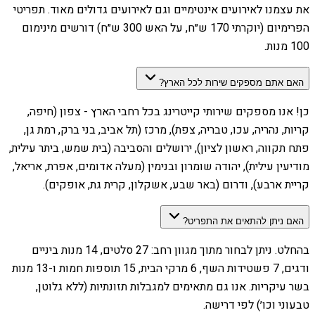
את עצמנו לאירועים אינטימיים וגם לאירועים גדולים מאוד. תפריטי
הפרימיום (יוקרתי 170 ש״ח, על האש 300 ש״ח) דורשים מינימום
100 מנות.
האם אתם מספקים שירות לכל הארץ?
כן! אנו מספקים שירותי קייטרינג בכל רחבי הארץ - צפון (חיפה,
קריות, נהריה, עכו, טבריה, צפת), מרכז (תל אביב, בני ברק, רמת גן,
פתח תקווה, ראשון לציון), ירושלים והסביבה (בית שמש, ביתר עילית,
מודיעין עילית), יהודה שומרון ובנימין (מעלה אדומים, אפרת, אריאל,
קריית ארבע), ודרום (באר שבע, אשקלון, קרית גת, אופקים).
האם ניתן להתאים את התפריט?
בהחלט. ניתן לבחור מתוך מגוון רחב: 27 סלטים, 14 מנות ביניים
ודגים, 7 פשטידות השף, 6 מרקי הבית, 15 תוספות חמות ו-13 מנות
בשר עיקריות. אנו גם מתאימים למגבלות תזונתיות (ללא גלוטן,
טבעוני וכו׳) לפי דרישה.