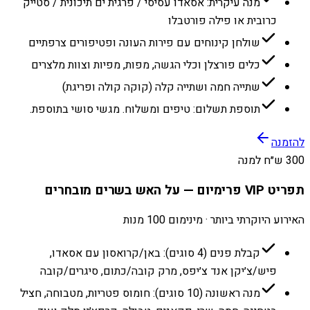
מנה עיקרית: אסאדו עסיסי / פרגית ים תיכונית / סטייק
כרובית או פילה פורטבלו
שולחן קינוחים עם פירות העונה ופטיפורים צרפתיים
כלים פורצלן וכלי הגשה, מפות, מפיות וצוות מלצרים
שתייה חמה ושתייה קלה (קוקה קולה ופריגת)
תוספת תשלום: טיפים ומשלוח. מגשי סושי בתוספת.
להזמנה
300 ש״ח למנה
תפריט VIP פרימיום — על האש בשרים מובחרים
האירוע היוקרתי ביותר · מינימום 100 מנות
קבלת פנים (4 סוגים): באן/קרואסון עם אסאדו,
פיש/צ׳יקן אנד צ׳יפס, מרק קובה/כתום, סיגרים/קובה
מנה ראשונה (10 סוגים): חומוס פטריות, מטבוחה, חציל