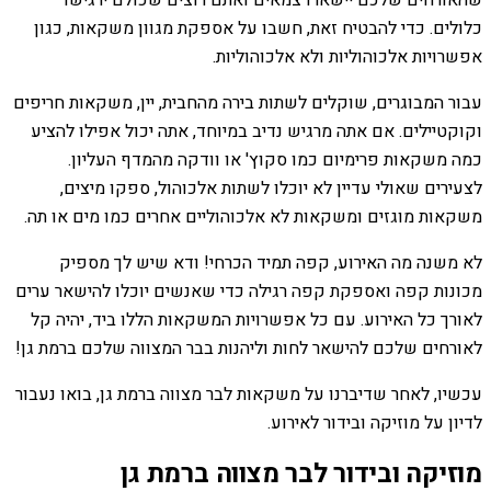
שהאורחים שלכם יישארו צמאים ואתם רוצים שכולם ירגישו
כלולים. כדי להבטיח זאת, חשבו על אספקת מגוון משקאות, כגון
אפשרויות אלכוהוליות ולא אלכוהוליות.
עבור המבוגרים, שוקלים לשתות בירה מהחבית, יין, משקאות חריפים
וקוקטיילים. אם אתה מרגיש נדיב במיוחד, אתה יכול אפילו להציע
כמה משקאות פרימיום כמו סקוץ' או וודקה מהמדף העליון.
לצעירים שאולי עדיין לא יוכלו לשתות אלכוהול, ספקו מיצים,
משקאות מוגזים ומשקאות לא אלכוהוליים אחרים כמו מים או תה.
לא משנה מה האירוע, קפה תמיד הכרחי! ודא שיש לך מספיק
מכונות קפה ואספקת קפה רגילה כדי שאנשים יוכלו להישאר ערים
לאורך כל האירוע. עם כל אפשרויות המשקאות הללו ביד, יהיה קל
לאורחים שלכם להישאר לחות וליהנות בבר המצווה שלכם ברמת גן!
עכשיו, לאחר שדיברנו על משקאות לבר מצווה ברמת גן, בואו נעבור
לדיון על מוזיקה ובידור לאירוע.
מוזיקה ובידור לבר מצווה ברמת גן