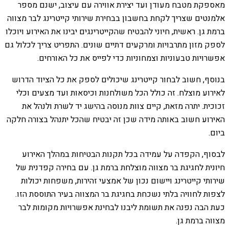
מאספקת מטבח מעודן ועד יצירת אווירה עם עיצוב, ישנם מספר
אלמנטים שצריך לקחת בחשבון בבחירת שירותי קייטרינג לבר מצווה
ברמת גן. ראשית, חיוני להבטיח שהקייטרינגים יבינו את האירוע ויוכלו
לספק מזון מתרבויות ומרקעים דתיים שונים. התפריט צריך לכלול גם
אפשרויות טבעוניות וצמחוניות כדי לפייס את כל האורחים.
בנוסף, חשוב לבחור קייטרינג שיכולים לספק את כל הציוד הדרוש
לאירוע מוצלח. זה כולל הכל משולחנות וכיסאות ועד מצעים וכלי
זכוכית. יתרה מזאת, קיים צוות מנוסה בהישג יד לשרת ולנהל את
האירוע חשוב באותה מידה שכן זה יבטיח שהכל יתנהל בצורה חלקה
ביום.
לבסוף, הקפדה על עמידה בכל תקנות הבטיחות במהלך האירוע
חיונית לחגיגת בר מצווה מוצלחת ברמת גן. עם בחירה קפדנית של
שירותי קייטרינג ויישום נכון של אמצעי זהירות, משפחות יכולות
לצפות לחוויה בלתי נשכחת בחגיגת בר המצווה בעיר התוססת הזו.
כעת הבה נפנה את תשומת ליבנו לבחינת אפשרויות מקומות לבר
מצווה ברמת גן.