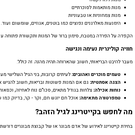
מנות מותאמות לסוכרתיים
מנות צמחוניות או טבעוניות
הימנעות מאלרגנים נפוצים כמו בוטנים, אגוזים, שומשום ועוד.
הקפדה על הפרדה במטבח, סימון ברור של המנות ותקשורת פתוחה עם
חוויה קולינרית נעימה ונגישה
מעבר להיבט הבריאותי, חשוב שהארוחה תהיה מהנה. זה כולל:
טעמים מוכרים ואהובים:
לעיתים קרובות, בני הגיל השלישי מעד
הצגה אסתטית:
גם אם המנות פשוטות ובריאות, חשוב להגיש אות
נוחות אכילה:
צלחות בגודל מתאים, סכו"ם נוח לאחיזה, וכסאות 
טמפרטורה מתאימה:
אוכל חם יוגש חם, וקר - קר, בדיוק כמו ש
מה לחפש בקייטרינג לגיל הזהב?
בחירת קייטרינג לאירוע של אדם מבוגר או של קבוצת מבוגרים דורש