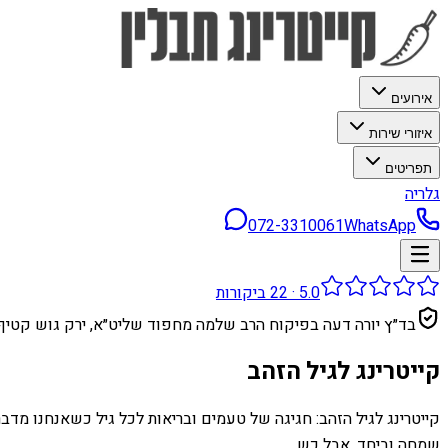
אירועים
איזורי שירות
תפריטים
גלריה
072-3310061
WhatsApp
5.0
·
22
ביקורות
בד״ץ יורה דעה בפיקוח הרב שלמה מחפוד שליט״א, ירק גוש קטיף
קייטרינג לגיל הזהב
קייטרינג לגיל הזהב: חגיגה של טעמים ובריאות לכל גיל כשאנחנו מדב
שמחה וביחד. אבל כש