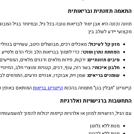
התאמה תזונתית ובריאותית
תזונה נכונה היא אבן יסוד לבריאות טובה בכל גיל, ובמיוחד בגיל המבוג
מקצועי יידע לשלב בין:
מזון קל לעיכול:
מאכלים רכים, מבושלים היטב, עשירים בנוזלים
הפחתת נתרן וסוכר:
כדי לתמוך בבריאות הלב וכלי הדם ולסייע 
סיבים תזונתיים:
ירקות, פירות מלאים ודגנים מלאים, המסייעים 
חלבון איכותי:
בשר רזה, עוף, דגים, קטניות ומוצרי חלב, החיוני
שומנים בריאים:
שמן זית, אבוקדו, אגוזים וזרעים, התורמים לב
קייטרינג "תבלין בגן" מתמחה בהכנת
קייטרינג בריאות
המותאם באופן פר
התחשבות ברגישויות ואלרגיות
עם הגיל, רגישויות למזון או אלרגיות קיימות יכולות להפוך למשמעותיות
מנות ללא גלוטן
מנות ללא לקטוז