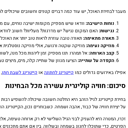
מעבר לבחירת האוכל, יש עוד כמה דברים קטנים וחשובים שיכולים להפ
נוחות הישיבה:
וודאו שיש מספיק מקומות ישיבה נוחים, עם מש
נגישות:
האם המקום נגיש? יש מדרגות? מעליות? חשוב לוודא 
תאורה מתאימה:
תאורה טובה עוזרת לראות טוב יותר את האוכל, 
מוזיקה נעימה:
מוזיקה שקטה ורגועה, אולי מוזיקה נוסטלגית אהו
קצב הארוחה:
אל תמהרו. תנו מספיק זמן ליהנות מכל מנה, לשוחח 
הקפדה על שתייה:
הציעו מגוון של שתייה קלה, מים, מיצים ט
אפילו באירועים גדולים כמו
קייטרינג לחתונה
או
קייטרינג לשבת חתן
,
סיכום: חוויה קולינרית עשירה מכל הבחינות
בחירת קייטרינג לגיל הזהב היא החלטה חשובה שיכולה להשפיע רבות 
על יצירת חוויה של כבוד, אהבה ושמחה. כשבוחרים נכון, הקייטרינג
זכרו, המטרה היא להעניק לבני הגיל השלישי לא רק ארוחה טעימה, אל
הפרטים, כדי שתוכלו לחגוג בשמחה ובשלווה. בין אם אתם מתכננים אי