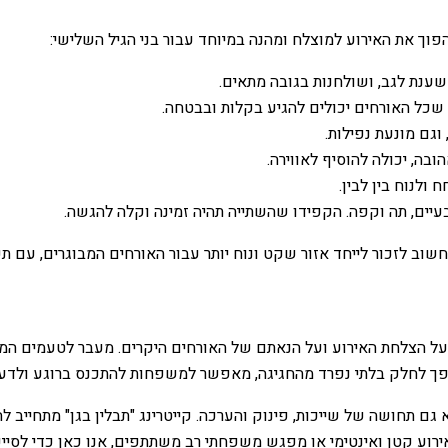
וך את האירוע למוצלח ומהנה במיוחד עבור בני הגיל השלישי:
ענת לגב, ושולחנות בגובה מתאים.
שכל האורחים יכולים להגיע בקלות ובבטחה.
וגם מונעת נפילות.
בה, יכולה להוסיף לאווירה.
ולנוח בין לבין.
בעיים, תה וקפה. הקפידו שהשתייה תהיה זמינה וקלה להגשה.
 חשוב לזכור לייחד אזור שקט ונוח יותר עבור האורחים המבוגרים, עם 
על הצלחת האירוע ועל הנאתם של האורחים היקרים. מעבר לטעמים המוכר
 הופך לחלק בלתי נפרד מהחגיגה, מאפשר למשפחות להתכנס ברוגע ולד
א גם תחושה של שייכות, פינוק והערכה. קייטרינג "תבלין בגן" מתחיי
רוע קטן ואינטימי או מפגש משפחתי רב משתתפים, אנו כאן כדי לסייע