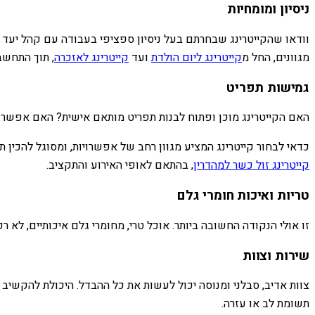
ניסיון ומומחיות
וודאו שהקייטרינג שבחרתם בעל ניסיון ספציפי בעבודה עם קהל יעד זה.
מגוונים, החל מ
קייטרינג ליום הולדת
ועד
קייטרינג לאזכרה
, תוך התחשב
גמישות תפריט
האם הקייטרינג מוכן ופתוח לבנות תפריט מותאם אישית? האם אפשר 
כדאי לבחור קייטרינג המציע מגוון רחב של אפשרויות, ומסוגל להכין ת
קייטרינג זול כשר למהדרין
, בהתאם לאופי האירוע והתקציב.
טריות ואיכות חומרי גלם
זו אולי הנקודה החשובה ביותר. אוכל טרי, מחומרי גלם איכותיים, לא ר
שירות וצוות
צוות אדיב, סבלני ומנוסה יכול לעשות את כל ההבדל. היכולת להקשיב
תשומת לב או עזרה.