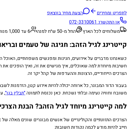
לתפריט ומחירים
הצעת מחיר בווצאפ
או התקשרו:
072-3310061
משלוחים לכל הארץ
החל מ-50 ש״ח למנה
6 עד 1,000 מנות
קייטרינג לגיל הזהב: חגיגה של טעמים ובריאו
כשאנחנו מדברים על אירועים, חגיגות ומפגשים משפחתיים, האוכל הוא
חשיבות מיוחדת למה שאוכלים, איך מגישים את זה, ואיך הופכים את הח
הצרכים הייחודיים, הרצונות וההעדפות של קהל יקר זה.
בעבור הדור המבוגר, כל ארוחה יכולה להיות אירוע קטן, הזדמנות לשב
משובח וחוויה נעימה ובלתי נשכחת. כאן נכנסת לתמונה
"תבלין בגן"
, ע
למה קייטרינג מיוחד לגיל הזהב? הבנת הצרכי
הצרכים התזונתיים והקולינריים של אנשים מבוגרים שונים מאלה של צ
חייב להיות מודע לכמה נקודות חשובות: