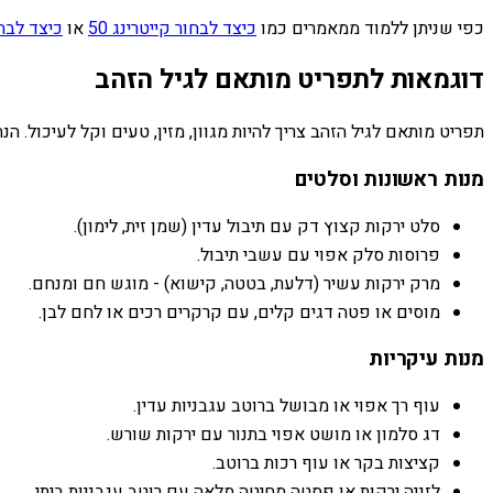
כפי שניתן ללמוד ממאמרים כמו
כיצד לבחור קייטרינג 50
או
כיצד לבחור
דוגמאות לתפריט מותאם לגיל הזהב
תפריט מותאם לגיל הזהב צריך להיות מגוון, מזין, טעים וקל לעיכול. הנ
מנות ראשונות וסלטים
סלט ירקות קצוץ דק עם תיבול עדין (שמן זית, לימון).
פרוסות סלק אפוי עם עשבי תיבול.
מרק ירקות עשיר (דלעת, בטטה, קישוא) - מוגש חם ומנחם.
מוסים או פטה דגים קלים, עם קרקרים רכים או לחם לבן.
מנות עיקריות
עוף רך אפוי או מבושל ברוטב עגבניות עדין.
דג סלמון או מושט אפוי בתנור עם ירקות שורש.
קציצות בקר או עוף רכות ברוטב.
לזניה ירקות או פסטה מחיטה מלאה עם רוטב עגבניות ביתי.