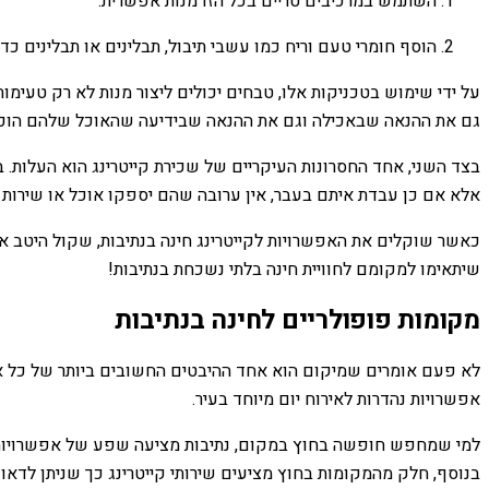
השתמש במרכיבים טריים בכל הזדמנות אפשרית.
הוסף חומרי טעם וריח כמו עשבי תיבול, תבלינים או תבלינים כ
על ידי שימוש בטכניקות אלו, טבחים יכולים ליצור מנות לא רק טעימו
גם את ההנאה שבאכילה וגם את ההנאה שבידיעה שהאוכל שלהם הוכן
בצד השני, אחד החסרונות העיקריים של שכירת קייטרינג הוא העלות. ב
אלא אם כן עבדת איתם בעבר, אין ערובה שהם יספקו אוכל או שירות ב
כאשר שוקלים את האפשרויות לקייטרינג חינה בנתיבות, שקול היטב את
שיתאימו למקומם לחוויית חינה בלתי נשכחת בנתיבות!
מקומות פופולריים לחינה בנתיבות
לא פעם אומרים שמיקום הוא אחד ההיבטים החשובים ביותר של כל אירו
אפשרויות נהדרות לאירוח יום מיוחד בעיר.
למי שמחפש חופשה בחוץ במקום, נתיבות מציעה שפע של אפשרויות, מ
בנוסף, חלק מהמקומות בחוץ מציעים שירותי קייטרינג כך שניתן לדאו