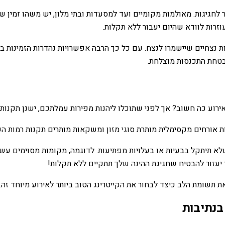
 לחגיגות. מאולמות מקומיים ועד למסעדות ובתי מלון, יש משהו זמין 
וזרות לוודא שהיום יעבור ללא תקלות.
נבחר לחגיגת Hina, זה בטוח ייצור זיכרונות נצחיים שיישמרו לנצח. עם כל כך הרבה אפשרוי
בטחת התכנסות מוצלחת.
 אירוע כה חשוב? אך לפני שתוכלו ליהנות מפירות עמלתכם, ישנן תקנו
ות אורחים מקסימלית מותרת סוגי מזון ומשקאות מותרים תקנות רמות הק
 שלא תיתקל בבעיות או בעלויות מפתיעות. לדוגמה, מקומות מסוימים 
 יעזור להבטיח שחגיגת ההינה שלך תתקיים ללא תקלות!
ת תשומת הלב כיצד לבחור את הקייטרינג הטוב ביותר לאירוע מיוחד זה.
בנתיבות