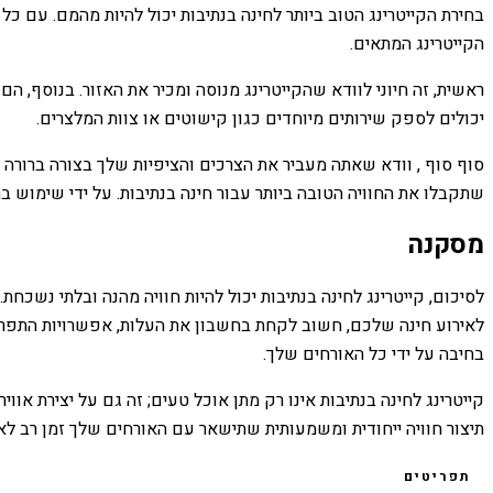
בחירת הקייטרינג הטוב ביותר לחינה בנתיבות יכול להיות מהמם. עם 
הקייטרינג המתאים.
ראשית, זה חיוני לוודא שהקייטרינג מנוסה ומכיר את האזור. בנוסף, ה
יכולים לספק שירותים מיוחדים כגון קישוטים או צוות המלצרים.
סוף סוף , וודא שאתה מעביר את הצרכים והציפיות שלך בצורה ברורה 
שתקבלו את החוויה הטובה ביותר עבור חינה בנתיבות. על ידי שימוש ב
מסקנה
לסיכום, קייטרינג לחינה בנתיבות יכול להיות חוויה מהנה ובלתי נשכח
לאירוע חינה שלכם, חשוב לקחת בחשבון את העלות, אפשרויות התפריט,
בחיבה על ידי כל האורחים שלך.
קייטרינג לחינה בנתיבות אינו רק מתן אוכל טעים; זה גם על יצירת אוו
תיצור חוויה ייחודית ומשמעותית שתישאר עם האורחים שלך זמן רב לא
תפריטים