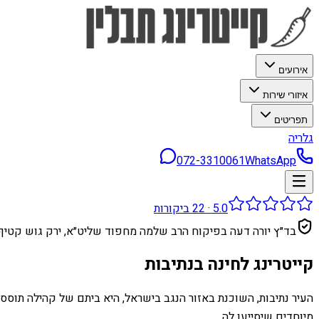
אירועים
איזורי שירות
תפריטים
גלריה
072-3310061
WhatsApp
5.0
·
22
ביקורות
בד״ץ יורה דעה בפיקוח הרב שלמה מחפוד שליט״א, ירק גוש קטיף
קייטרינג לחינה בנתיבות
העיר נתיבות, השוכנת באזור הנגב בישראל, היא ביתם של קהילה תוססת 
מיוחדים שיסייעו לה