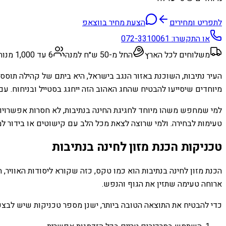
לתפריט ומחירים
הצעת מחיר בווצאפ
או התקשרו:
072-3310061
משלוחים לכל הארץ
החל מ-50 ש״ח למנה
6 עד 1,000 מנות
העיר נתיבות, השוכנת באזור הנגב בישראל, היא ביתם של קהילה תוססת 
מיוחדים שיסייעו להבטיח שהחג האהוב הזה ייחגג בסטייל ובניחוח. עם 
למי שמחפש משהו מיוחד לחגיגת החינה בנתיבות, לא חסרות אפשרויות. 
טעימות לבחירה. ולמי שרוצה לצאת מכל הלב עם קישוטים או בידור ל
טכניקות הכנת מזון לחינה בנתיבות
הכנת מזון לחינה בנתיבות הוא כמו טקס, כזה שקורא ליסודות האוויר,
ארוחה טעימה שתזין את הגוף והנפש.
כדי להבטיח את התוצאה הטובה ביותר, ישנן מספר טכניקות שיש לבצע