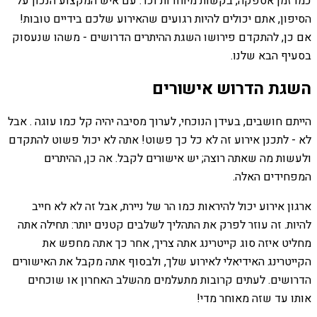
כמו זמן אספקה, בקשות מיוחדות וכו'. עם איש המקצוע הנכון על
הסיפון, אתם יכולים להיות רגועים שהאירוע שלכם בידיים טובות!
אם כן, להתקדם פירושו השגת ההיתרים הדרושים - משהו שנעסוק
בסעיף הבא שלנו.
השגת הדרוש אישורים
הייתם חושבים, בעידן הנוכחי, לערוך מסיבה יהיה קל כמו עוגה . אבל
לא - לתכנן אירוע זה לא כל כך פשוט! אתה לא יכול פשוט להתקדם
ולעשות מה שאתה רוצה; יש אישורים לקבל. אה כן, ההיתרים
המפחידים האלה.
ארגון אירוע יכול להיראות כמו הר של ניירת, אבל זה לא לא חייב
להיות. זה עוזר לפרק את התהליך לשלבים קטנים יותר: תחילה אתה
מחליט איזה סוג קייטרינג אתה צריך, אחר כך אתה מחפש את
הקייטרינג האידיאלי לאירוע שלך, ולבסוף אתה מקבל את האישורים
הדרושים. לעתים קרובות מתעלמים מהשלב האחרון או שוכחים
אותו עד שזה מאוחר מדי!