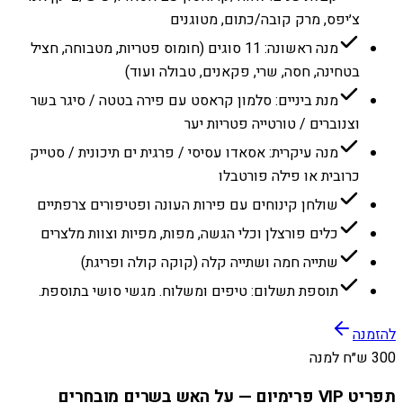
צ׳יפס, מרק קובה/כתום, מטוגנים
מנה ראשונה: 11 סוגים (חומוס פטריות, מטבוחה, חציל
בטחינה, חסה, שרי, פקאנים, טבולה ועוד)
מנת ביניים: סלמון קראסט עם פירה בטטה / סיגר בשר
וצנוברים / טורטייה פטריות יער
מנה עיקרית: אסאדו עסיסי / פרגית ים תיכונית / סטייק
כרובית או פילה פורטבלו
שולחן קינוחים עם פירות העונה ופטיפורים צרפתיים
כלים פורצלן וכלי הגשה, מפות, מפיות וצוות מלצרים
שתייה חמה ושתייה קלה (קוקה קולה ופריגת)
תוספת תשלום: טיפים ומשלוח. מגשי סושי בתוספת.
להזמנה
300 ש״ח למנה
תפריט VIP פרימיום — על האש בשרים מובחרים