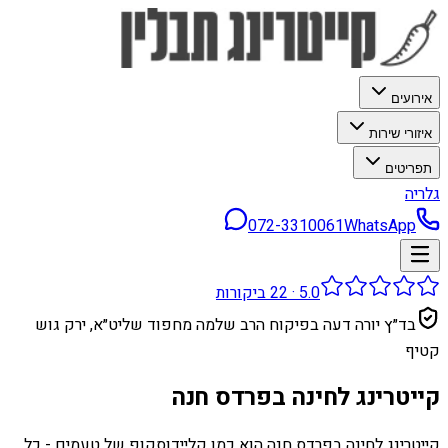
אירועים
איזורי שירות
תפריטים
גלריה
072-3310061
WhatsApp
5.0
·
22
ביקורות
בד״ץ יורה דעה בפיקוח הרב שלמה מחפוד שליט״א, ירק גוש
קטיף
קייטרינג לחינה בפרדס חנה
קייטרינג לחינה בפרדס חנה הוא כמו קליידוסקופ של טעמים - כל