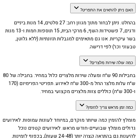
האם ניתן להתאים את התפריט?
בהחלט. ניתן לבחור מתוך מגוון רחב: 27 סלטים, 14 מנות ביניים
ודגים, 7 פשטידות השף, 6 מרקי הבית, 15 תוספות חמות ו-13 מנות
בשר עיקריות. אנו גם מתאימים למגבלות תזונתיות (ללא גלוטן,
טבעוני וכו׳) לפי דרישה.
כמה עולה שירות מלצרים?
בחבילות 90 ש״ח ומעלה שירות מלצרים כלול במחיר. בחבילה של 80
ש״ח עלות מלצר החל מ-300 ש״ח לאירוע. תפריטי הפרימיום (170
ו-300 ש״ח) כוללים צוות מלצרים מקצועי במחיר.
כמה זמן מראש צריך להזמין?
מומלץ להזמין כמה שיותר מוקדם, במיוחד לעונות עמוסות. לאירועים
גדולים מומלץ שבועיים-חודש מראש. לאירועים קטנים נוכל
להיענות גם בהתראה קצרה יותר (24-48 שעות), בכפוף לזמינות.