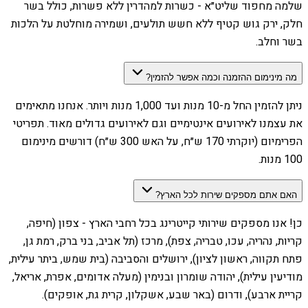
שלמה מחפוד שליט״א - כשרות למהדרין ללא פשרות, כולל בשר
חלק, ירק גוש קטיף ללא חשש תולעים, ושמירה מוחלטת על הלכות
בשר וחלב.
מה מינימום ההזמנה וכמה אפשר להזמין?
ניתן להזמין החל מ-10 מנות ועד 1,000 מנות ויותר. אנחנו מתאימים
את עצמנו לאירועים אינטימיים וגם לאירועים גדולים מאוד. תפריטי
הפרימיום (יוקרתי 170 ש״ח, על האש 300 ש״ח) דורשים מינימום
100 מנות.
האם אתם מספקים שירות לכל הארץ?
כן! אנו מספקים שירותי קייטרינג בכל רחבי הארץ - צפון (חיפה,
קריות, נהריה, עכו, טבריה, צפת), מרכז (תל אביב, בני ברק, רמת גן,
פתח תקווה, ראשון לציון), ירושלים והסביבה (בית שמש, ביתר עילית,
מודיעין עילית), יהודה שומרון ובנימין (מעלה אדומים, אפרת, אריאל,
קריית ארבע), ודרום (באר שבע, אשקלון, קרית גת, אופקים).