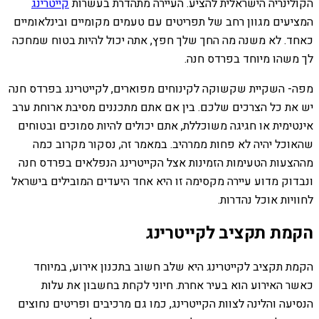
הקולינריה הישראלית להציע. העיירה מתהדרת בעשרות
קייטרינג
המציעים מגוון רחב של תפריטים עם טעמים מקומיים ובינלאומיים
כאחד. לא משנה מה החך שלך חפץ, אתה יכול להיות בטוח שמחכה
לך משהו מיוחד בפרדס חנה.
מפה- השקיית שקשוקה לקינוחים מפוארים, לקייטרינג בפרדס חנה
יש את כל הצרכים שלכם. בין אם אתם מתכננים מסיבת ארוחת ערב
אינטימית או חגיגה משוכללת, אתם יכולים להיות סמוכים ובטוחים
שהאוכל יהיה לא פחות ממרהיב. במאמר זה, נסקור מקרוב כמה
מההצעות הטעימות הזמינות אצל הקייטרינג הנפלאים בפרדס חנה
ונבדוק מדוע עיירה מקסימה זו היא אחד היעדים המובילים בישראל
לחוויות אוכל נהדרות.
הקמת תקציב לקייטרינג
הקמת תקציב לקייטרינג היא שלב חשוב בתכנון אירוע, במיוחד
כאשר האירוע הוא בעיר אחרת. חיוני לקחת בחשבון את עלות
הנסיעה והלינה לצוות הקייטרינג, כמו גם מרכיבים ופריטים נחוצים