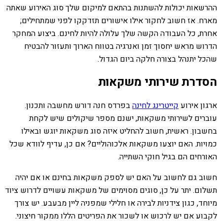
ההרשאות יכולות להשתנות בהתאם למיקום שלך סוג האירוע שאתה
מארח. אז חשוב לחקור אילו אישורים תזדקקו לפני שמתחילים;
אחרת, כל העבודה הקשה שלך עלולה להיות לחינם. ביצוע המחקר
הדרוש מראש יחסוך זמן ואנרגיה בטווח הארוך ותעזור להבטיח
שהכל יתנהל בצורה חלקה ביום הגדול.
הסדרת שירותי משקאות
ארגון אירוע
קייטרינג לחינה
בפרדס חנה דורש מחשבה ותכנון.
עוברים לשירותי משקאות, ישנם מספר שיקולים שיש לקחת
בחשבון. ראשית, חשוב להחליט איזה סוג משקאות יוגש ובאילו
כמויות. האם יוצעו משקאות אלכוהוליים? אם כן, עדיף לוודא שכל
האורחים הם בגיל חוקי השתייה.
חשוב גם לחשוב על האם יש לספק משקאות בחינם או אם יהיה
תשלום. יתר על כן, סוגים מסוימים של משקאות עשויים לדרוש ציוד
מיוחד, כגון צידניות לבירה או חלילי שמפניה ליין מבעבע. יש צורך
לקבוע אם יש לרכוש או לשכור את הפריטים הללו ממקור חיצוני.