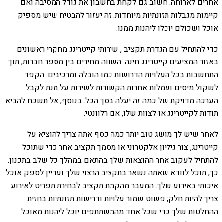
אחרים לארוחה. חשוב גם לקחת בחשבון את גודל המסיבה ואם
קיימות מגבלות תזונתיות מיוחדות. זה יעזור להבטיח שיש מספיק
אוכל ושכולם יוכלו ליהנות ממנו.
כדי להתחיל עם הגדרת תקציב , שירותי קייטרינג מחקרי ראשונים
באזור המציעים קייטרינג חינה. השווה מחירים בין מספר חברות, תוך
התחשבות בכל העלויות הדרושות כמו הובלה ומרכיבים. הקפד
לשקול מיסים ועמלות אחרות הקשורות לשירות על מנת לקבל
הערכה מדויקת של כמה זה יעלה בסך הכל. בנוסף, אל תשכח להביא
תודות לקייטרינג או לצוות שלו, אם רלוונטי.
לאחר שיש לך מושג טוב יותר כמה כסף אתה צריך להוציא על
קייטרינג, צור גיליון אלקטרוני או מסמך תקציב אחר כדי שתוכל
להתחיל לעקוב אחר ההוצאות שלך בהתאם במהלך כל שלב בתכנון.
כך, תוכל לוודא שאתה נשאר בתקציב הרצוי שלך ועדיין לספק אוכל
איכותי באירוע שלך. המעבר מהקמת תקציב לבחירת תפריט לאירוע
צריך להיות חלק; פשוט שמור עלויות ודרישות תזונתיות בחזית
ההחלטות שלך כדי שכל אחד מהמשתתפים יוכל ליהנות מאוכל