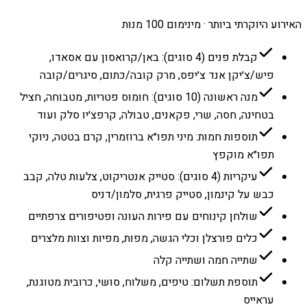
האירוע היוקרתי ביותר · מינימום 100 מנות
קבלת פנים (4 סוגים): באן/קרואסון עם אסאדו,
פיש/צ׳יקן אנד צ׳יפס, מרק קובה/כתום, סיגרים/קובה
מנה ראשונה (10 סוגים): חומוס פטריות, מטבוחה, חציל
בטחינה, חסה, שרי, פקאנים, טבולה, קרפצ׳יו סלק ועוד
תוספות חמות: מיני תפו״א ברוזמרין, קרם בטטה, ניוקי
תפו״א מוקפץ
עיקריות (4 סוגים): סטייק אנטריקוט, צלעות טלה, קבב
כבש על קינמון, סטייק פרגית, סלמון/דניס
שולחן קינוחים עם פירות העונה ופטיפורים צרפתיים
כלים פורצלן וכלי הגשה, מפות, מפיות וצוות מלצרים
שתייה חמה ושתייה קלה
תוספת תשלום: טיפים, משלוח, סושי, כרובית מטוגנת,
עראייס