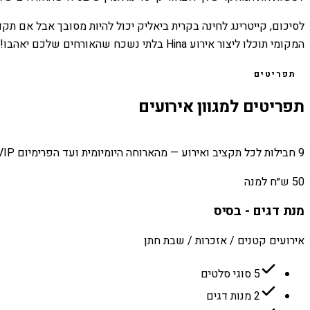
לסיכום, קייטרינג לחינה בקרית ביאליק יכול להיות מסובך אבל אם תק
המקומי תוכלו ליצור אירוע Hina בלתי נשכח שהאורחים שלכם יאהבו!
תפריטים
תפריטים למגוון אירועים
9 חבילות לכל תקציב ואירוע — מהארוחה היומיומית ועד הפרימיום VIP.
50 ש״ח למנה
מנת דגים - בסיס
אירועים קטנים / אזכרות / שבת חתן
5 סוגי סלטים
2 מנות דגים