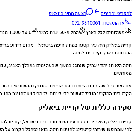
לתפריט ומחירים
הצעת מחיר בווצאפ
או התקשרו:
072-3310061
משלוחים לכל הארץ
החל מ-50 ש״ח למנה
6 עד 1,000 מנות
קריית ביאליק היא עיר קטנה במחוז חיפה בישראל - מקום הידוע בהי
המגוונות בארץ: קייטרינג לחינה.
חינה היא חג יהודי עתיק שנחגג במשך שבעה ימים במהלך האביב, עם
מסורתיים.
עם זאת, ככל שהזמנים השתנו ויותר אנשים התרחקו מהשורשים התרבו
הקייטרינג המקומי הגדיל לעשות כדי לענות על הביקוש לחגיגת החג ה
סקירה כללית של קריית ביאליק
קריית ביאליק היא עיר תוססת עיר השוכנת בגבעות ישראל, קורצת למב
למי שמחפש שירותי קייטרינג לחגיגות חינה. בואו נסתכל מקרוב על העי