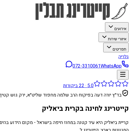
אירועים
איזורי שירות
תפריטים
גלריה
072-3310061
WhatsApp
5.0
·
22
ביקורות
בד״ץ יורה דעה בפיקוח הרב שלמה מחפוד שליט״א, ירק גוש קטיף
קייטרינג לחינה בקרית ביאליק
קריית ביאליק היא עיר קטנה במחוז חיפה בישראל - מקום הידוע בהי
המגוונות בארץ: קייטרינג ל