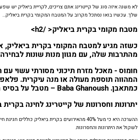
לא משנה איזה סוג של קייטרינג אתם צריכים, לקריית ביאליק יש שפ
שלך. עכשיו בואו נסתכל מקרוב על המטבח המקומי בקרית ביאליק...
מטבח מקומי בקרית ביאליק< /h2>
כשזה מגיע למטבח המקומי בקרית ביאליק, אפ
מהתרבות שלה, עם מגוון מנות שונות לבחירה. ה
חומוס - מאכל מזרח תיכוני מסורתי עשוי עם 
המהווה תוספת מעולה או מנה עיקרית. פלאפל
כמתאבן. Baba Ghanoush – מטבל על בסיס חצילים בטעם שום, טחינה ומיץ לימון שמתאים לטבילת ירקות או פיתות.
יתרונות וחסרונות של קייטרינג לחינה בקרית 
ההערכה היא כי מעל 40% מהאירועים בקרית ביאליק 
לשקול את היתרונות והחסרונות.