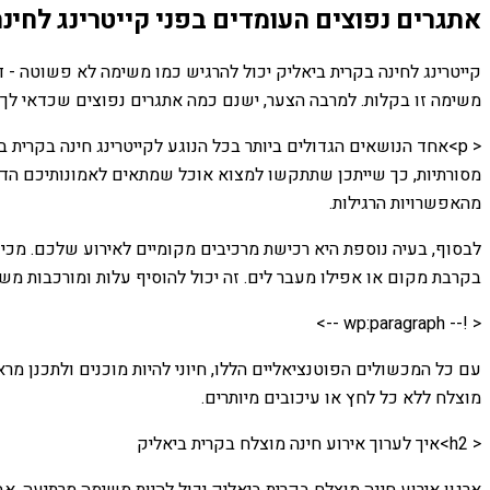
אתגרים נפוצים העומדים בפני קייטרינג לחינ
קייטרינג לחינה בקרית ביאליק יכול להרגיש כמו משימה לא פשוטה - די
משימה זו בקלות. למרבה הצער, ישנם כמה אתגרים נפוצים שכדאי לך ל
< p>אחד הנושאים הגדולים ביותר בכל הנוגע לקייטרינג חינה בקרי
מסורתיות, כך שייתכן שתתקשו למצוא אוכל שמתאים לאמונותיכם הדתית
מהאפשרויות הרגילות.
לבסוף, בעיה נוספת היא רכישת מרכיבים מקומיים לאירוע שלכם. מכיו
בקרבת מקום או אפילו מעבר לים. זה יכול להוסיף עלות ומורכבות מ
< !-- wp:paragraph -->
עם כל המכשולים הפוטנציאליים הללו, חיוני להיות מוכנים ולתכנן מר
מוצלח ללא כל לחץ או עיכובים מיותרים.
< h2>איך לערוך אירוע חינה מוצלח בקרית ביאליק
ארגון אירוע חינה מוצלח בקרית ביאליק יכול להיות משימה מרתיעה. א