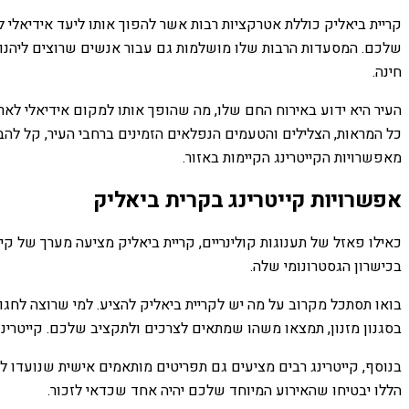
קריית ביאליק כוללת אטרקציות רבות אשר להפוך אותו ליעד אידיאלי לכ
שלכם. המסעדות הרבות שלו מושלמות גם עבור אנשים שרוצים ליהנות מ
חינה.
העיר היא ידוע באירוח החם שלו, מה שהופך אותו למקום אידיאלי לארח
כל המראות, הצלילים והטעמים הנפלאים הזמינים ברחבי העיר, קל להבי
מאפשרויות הקייטרינג הקיימות באזור.
אפשרויות קייטרינג בקרית ביאליק
כאילו פאזל של תענוגות קולינריים, קריית ביאליק מציעה מערך של קי
בכישרון הגסטרונומי שלה.
בואו תסתכל מקרוב על מה יש לקריית ביאליק להציע. למי שרוצה לחג
בסגנון מזנון, תמצאו משהו שמתאים לצרכים ולתקציב שלכם. קייטרינ
בנוסף, קייטרינג רבים מציעים גם תפריטים מותאמים אישית שנועדו 
הללו יבטיחו שהאירוע המיוחד שלכם יהיה אחד שכדאי לזכור.