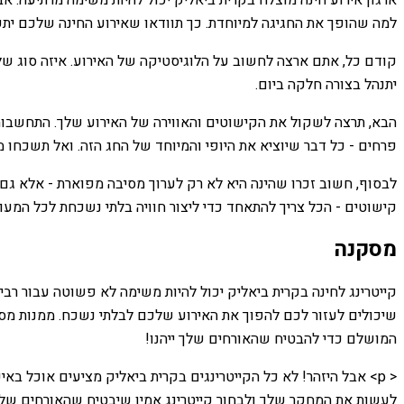
למה שהופך את החגיגה למיוחדת. כך תוודאו שאירוע החינה שלכם יתק
קודם כל, אתם ארצה לחשוב על הלוגיסטיקה של האירוע. איזה סוג של
יתנהל בצורה חלקה ביום.
הבא, תרצה לשקול את הקישוטים והאווירה של האירוע שלך. התחשבות ב
פרחים - כל דבר שיוציא את היופי והמיוחד של החג הזה. ואל תשכחו מ
לבסוף, חשוב זכרו שהינה היא לא רק לערוך מסיבה מפוארת - אלא גם
קישוטים - הכל צריך להתאחד כדי ליצור חוויה בלתי נשכחת לכל המעו
מסקנה
שיכולים לעזור לכם להפוך את האירוע שלכם לבלתי נשכח. ממנות מסור
המושלם כדי להבטיח שהאורחים שלך ייהנו!
< p> אבל היזהר! לא כל הקייטרינגים בקרית ביאליק מציעים אוכל ב
לעשות את המחקר שלך ולבחור קייטרינג אמין שיבטיח שהאורחים שלך יי