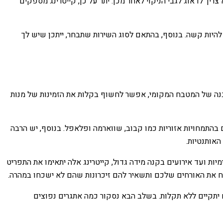
ריך לדאוג לגבי הניקוי לאחר מכן. יתר על כן, קייטרינג מספקים
י להיות קשה. בנוסף, בהתאם לסוג השירות שתבחר, ייתכן שיש לך
והבנה של המטבח המקומי, אפשר לחשוף בקלות את הזמינות של מנות
יה אותנטית באמת, יש שפע של מסעדות וקייטרינג שמגישים מאכלים מסורתיים של Hina. רבים מתמחים בהתמחויות אזוריות כמו קבוב, שווארמה ופלאפל. בנוסף, יש הרבה
אותנטיות.
יות ועד אירועים בקנה מידה גדול, קייטרינג אלה יתאימו את התפריט
מח את האורחים שלכם ותשאיר להם זיכרונות שהם לא ישכחו במהרה.
 יתקיים ללא תקלות. בשלב הבא נסקור כמה אתגרים נפוצים