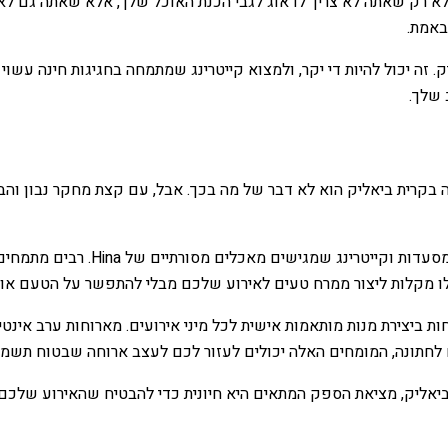
 לא רק שאתה לא צריך לדאוג לגבי הכנת האוכל שלך, אלא שאתה גם לא צ
באמת.
. זה יכול להיות די יקר, ולמצוא קייטרינג שמתמחה בחגיגות חינה עשו
 שלך.
ינה בקרית ביאליק הוא לא דבר של מה בכך. אבל, עם קצת מחקר נבון 
למי שרוצה להעניק לאורחים שלו חוו
ו מקלות ליצור ממרח טעים לאירוע שלכם מבלי להתפשר על הטעם או ה
ת ביצירת מנות מותאמות אישית לכל מיני אירועים. מארוחות ערב אינטימ
ים לחתונה, המומחים האלה יכולים לעזור לכם לעצב ארוחה שבטוח תש
ת ביאליק, מציאת הספק המתאים היא חיונית כדי להבטיח שהאירוע שלכם