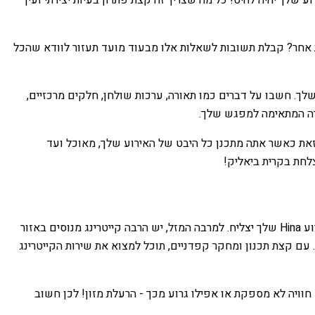
ת אחר? קבלת תשובות לשאלות אלו מבעוד מועד תעזור לוודא שהכל
לך. חשבו על דברים כמו תאורה, ערכות שולחן, חלקים מרכזיים,
וירה המתאימה למפגש שלך.
 זאת כאשר אתה מתכנן כל היבט של האירוע שלך, מאוכל ועד
לחת בקרית ביאליק!
קייטרינג לחינה בקרית ביאליק יכול להיות משימה לא פשוטה עבור רבים. נדרשת מיומנות, סבלנות וידע של המטבח המקומי כדי להבטיח שאירוע Hina שלך יצליח. למרבה המזל, יש הרבה קייטרינג מנוסים באזור
 עם קצת תכנון ומחקר קפדניים, תוכל למצוא את שירות הקייטרינג
 חוויה לא מספקת או אפילו גרוע מכך - הרעלת מזון! לכן חשוב