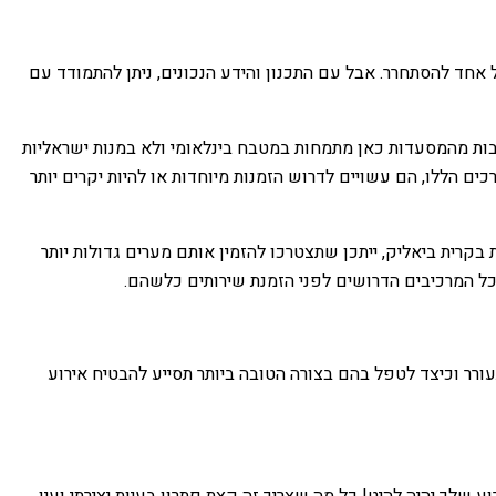
ל אחד להסתחרר. אבל עם התכנון והידע הנכונים, ניתן להתמודד עם
 רבות מהמסעדות כאן מתמחות במטבח בינלאומי ולא במנות ישראליות
 הללו, הם עשויים לדרוש הזמנות מיוחדות או להיות יקרים יותר
קרית ביאליק, ייתכן שתצטרכו להזמין אותם מערים גדולות יותר
כל המרכיבים הדרושים לפני הזמנת שירותים כלשהם.
תעורר וכיצד לטפל בהם בצורה הטובה ביותר תסייע להבטיח אירוע
 שלך יהיה להיט! כל מה שצריך זה קצת פתרון בעיות יצירתי ועין