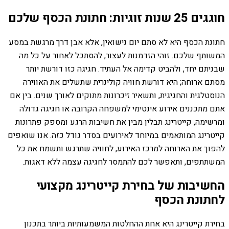
חוגגים 25 שנות זוגיות: חתונת הכסף שלכם
חתונת הכסף היא לא סתם יום נישואין, אלא אבן דרך מרגשת במסע
המשותף שלכם. זוהי הזדמנות לעצור, להסתכל לאחור על כל מה
שבניתם יחד, ולהביט קדימה אל העתיד. חגיגה כזו דורשת יותר
מסתם ארוחה; היא דורשת חוויה קולינרית שתשלים את האווירה
הנוסטלגית והחגיגית, ותשאיר זיכרונות מתוקים לאורך שנים. בין אם
אתם מתכננים אירוע אינטימי למשפחה הקרובה או חגיגה גדולה
ומרשימה, קייטרינג תבלין מבין את חשיבות הרגע ומספק פתרונות
קייטרינג המותאמים במיוחד לאירועים בסדר גודל כזה. אנו שואפים
להפוך את הארוחה למרכז האירוע, לחוויה שתרגש ותשמח את כל
המשתתפים, ותאפשר לכם להתמסר לחגיגה עצמה ללא דאגות.
החשיבות של בחירת קייטרינג מקצועי
לחתונת הכסף
בחירת קייטרינג היא אחת ההחלטות המשמעותיות ביותר בתכנון