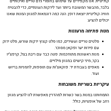
קולינרית. אנו מקפידים על שימוש בחומרי גלם טריים ואיכותיים
בלבד, מהבשר המשובח ביותר ועד לירקות העונתיים, כדי להבטיח
חוויה קולינרית יוצאת דופן. הנה כמה דוגמאות למגוון המנות שאנו
יכולים להציע:
מנות פתיחה מרעננות
סלטים טריים ועשירים, כמו סלט קצוץ ירקות שורש, סלט ירוק
עם פירות יער ופקאן מסוכר.
מנות ראשונות מתוחכמות: פטה כבד עם ריבת בצל, קרפצ'יו
בקר, מיני קישים במגוון מילויים.
מאפים בעבודת יד: פוקאצ'ות עם תוספות, לחמניות בריוש
ועוד.
עיקריות בשריות משובחות
התמחותנו במנות בשר כשרות למהדרין מאפשרת לנו להציע מגוון
רחב של אופציות, כולל: