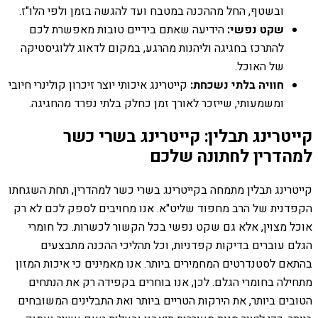
ובשטף, החל מההכנה במטבח ועד להגשה בזמן ולפי הלו"ז.
שקט נפשי:
הידיעה שאתם בידיים טובות מאפשרת לכם
להתרכז בחגיגה וליהנות מהרגע, במקום לדאוג ללוגיסטיקה
של האוכל.
חוויה בלתי נשכחת:
קייטרינג איכותי יוצר זיכרון קולינרי חיובי
ומשמעותי, שייזכר לאורך זמן כחלק בלתי נפרד מהחגיגה.
קייטרינג תבלין: קייטרינג בשרי כשר
למהדרין לחתונה שלכם
קייטרינג תבלין מתמחה בקייטרינג בשרי כשר למהדרין, תחת השגחתו
הקפדנית של הרב מחפוד שליט"א. אנו מחויבים לספק לכם לא רק
אוכל מצוין, אלא גם שקט נפשי בכל הקשור לכשרות. כל חומרי
הגלם עוברים בדיקות קפדניות, וכל תהליכי ההכנה מתבצעים
בהתאם לסטנדרטים המחמירים ביותר. אנו מאמינים כי איכות המזון
מתחילה בחומרי הגלם. לכן, אנו בוחרים בקפידה רק את הנתחים
הטובים ביותר, את הירקות הטריים ביותר ואת התבלינים המשובחים