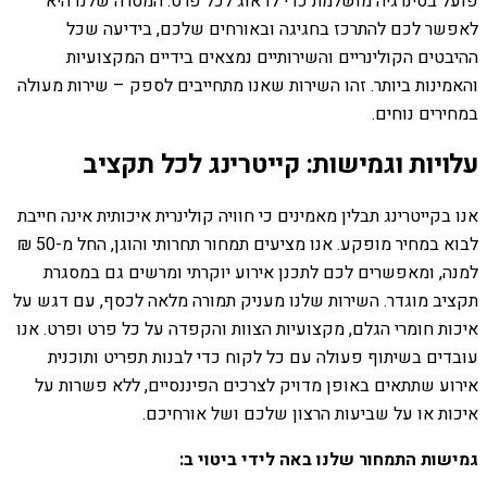
פועל בסינרגיה מושלמת כדי לדאוג לכל פרט. המטרה שלנו היא
לאפשר לכם להתרכז בחגיגה ובאורחים שלכם, בידיעה שכל
ההיבטים הקולינריים והשירותיים נמצאים בידיים המקצועיות
והאמינות ביותר. זהו השירות שאנו מתחייבים לספק – שירות מעולה
במחירים נוחים.
עלויות וגמישות: קייטרינג לכל תקציב
אנו בקייטרינג תבלין מאמינים כי חוויה קולינרית איכותית אינה חייבת
לבוא במחיר מופקע. אנו מציעים תמחור תחרותי והוגן, החל מ-50 ₪
למנה, ומאפשרים לכם לתכנן אירוע יוקרתי ומרשים גם במסגרת
תקציב מוגדר. השירות שלנו מעניק תמורה מלאה לכסף, עם דגש על
איכות חומרי הגלם, מקצועיות הצוות והקפדה על כל פרט ופרט. אנו
עובדים בשיתוף פעולה עם כל לקוח כדי לבנות תפריט ותוכנית
אירוע שתתאים באופן מדויק לצרכים הפיננסיים, ללא פשרות על
איכות או על שביעות הרצון שלכם ושל אורחיכם.
גמישות התמחור שלנו באה לידי ביטוי ב: