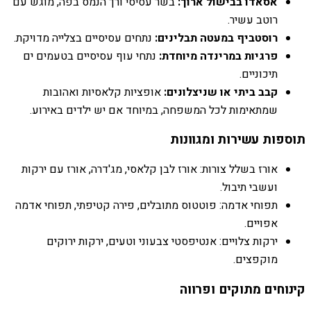
אסאדו בבישול ארוך:
בשר עסיסי ורך הנמס בפה, מוגש עם
רוטב עשיר.
רוסטביף במעטה תבלינים:
נתחים עסיסיים בצלייה מדויקת.
פרגיות במרינדה מיוחדת:
נתחי עוף עסיסיים בטעמים ים
תיכוניים.
קבב ביתי או שניצלונים:
אופציות קלאסיות ואהובות
שמתאימות לכל המשפחה, במיוחד אם יש ילדים באירוע.
תוספות עשירות ומגוונות
אורז בשלל צורות: אורז לבן קלאסי, מג'דרה, אורז עם ירקות
ועשבי תיבול.
תפוחי אדמה: פוטטוס מתובלים, פירה קטיפתי, תפוחי אדמה
אפויים.
ירקות צלויים: אנטיפסטי צבעוני וטעים, ירקות ירוקים
מוקפצים.
קינוחים מתוקים ופרווה