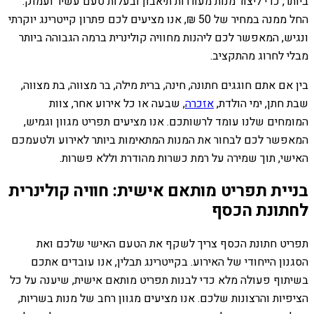
ביותר, כדי ליצור מנות מעוררות תיאבון ובעלות טעם עשיר ועמוק.
החל ממנה במחיר של 50 ₪, אנו מציעים לכם פתרון קייטרינג יוקרתי
ונגיש, המאפשר לכם ליהנות מחוויה קולינרית ברמה הגבוהה ביותר
מבלי לחרוג מהתקציב.
בין אם אתם חוגגים חתונה, חינה, ברית מילה, בר מצווה, בת מצווה,
שבת חתן, ימי הולדת,
אזכרה
, שבעה או כל אירוע אחר, צוות
המומחים שלנו עומד לרשותכם. אנו מציעים תפריט מגוון וגמיש,
המאפשר לכם לבחור את המנות המתאימות ביותר לאירוע ולטעמכם
האישי, תוך שמירה על רמת כשרות מהודרת וללא פשרות.
בניית תפריט מותאם אישית: חוויה קולינרית
לחתונת הכסף
תפריט חתונת הכסף צריך לשקף את הטעם האישי שלכם ואת
הסגנון הייחודי של האירוע. בקייטרינג תבלין, אנו עובדים אתכם
בשיתוף פעולה מלא כדי לבנות תפריט מותאם אישית, שיענה על כל
הציפיות והרצונות שלכם. אנו מציעים מגוון רחב של מנות בשריות,