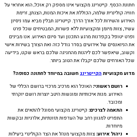
חתונת הכסף. קייטרינג מקצועי אינו מספק רק אוכל; הוא אחראי על
חוויה קולינרית שלמה, הכוללת את איכות המנות, הצגתן, זרימת
האירוע והשירות לכל אורך הדרך. קייטרינג תבלין מביא עמו ניסיון
עשיר, צוות מיומן ומקצועיות ללא פשרות, המבטיחים שכל פרט
ופרט יטופל בקפדנות מרגע התכנון ועד סיום האירוע. אנו מבינים
את הניואנסים של אירועים בסדר גודל כזה ואת הצורך בשירות אישי
וקשוב, שיאפשר לכם ליהנות מהחגיגה שלכם בראש שקט, בידיעה
שכל האורחים שלכם יקבלו את הטוב ביותר.
מדוע מקצועיות
הקייטרינג
חשובה במיוחד לחתונה כסופה?
רושם ראשוני:
האוכל הוא מרכיב מרכזי ברושם הכללי של
האירוע. מנות איכותיות ומוגשות היטב יוצרות רושם יוקרתי
ומכובד.
התאמה לצרכים:
קייטרינג מקצועי מסוגל להתאים את
התפריט למגוון רחב של העדפות תזונתיות, אלרגיות ובקשות
מיוחדות.
ניהול אירוע:
צוות מקצועי מנהל את הצד הקולינרי ביעילות