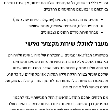
על פי כללי הכשרות, כל הקינוחים שלנו הם פרווה, אך אינם נופלים
באיכותם או בטעמם מהקינוחים החלביים:
מוסים פרווה במגוון טעמים (שוקולד, פירות יער, קפה).
פרופיטרולים, טארטים אישיים, עוגות אישיות.
מבחר פירות טריים חתוכים וצבעוניים.
מעבר לאוכל: שירות מקצועי ואישי
בקייטרינג תבלין, אנו מבינים שההצלחה של אירוע אינה תלויה רק
באיכות האוכל, אלא גם ברמת השירות. צוות השפים והשרתים
המנוסה שלנו מספק שירות מקצועי ואדיב, המבטיח שהאירוע
שלכם יתנהל בצורה חלקה וללא תקלות. אנו מקפידים על כל פרט,
מהמצגת המרשימה של המנות ועד לתזמון המדויק של ההגשה, ועל
היחס האישי לכל אורח ואורח.
אנו מלווים אתכם מהרגע הראשון: החל מפגישת ייעוץ לתכנון
התפריט, דרך טעימות, ובמיוחד ביום האירוע עצמו, בו הצוות שלנו