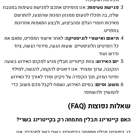
פגישת טעימות:
אנו מזמינים אתכם לפגישת טעימות במטבח
שלנו, בה תוכלו לטעום ממגוון המנות שהוצעו, להתרשם
מאיכות חומרי הגלם ומהביצוע, ולבצע התאמות אחרונות
בתפריט.
תיאום ואישורי לוגיסטיקה:
לאחר אישור התפריט, נתאם את
כל הפרטים הלוגיסטיים: שעות הגעה, סידורי הגשה, ציוד
נדרש ועוד.
יום האירוע:
צוות קייטרינג תבלין מגיע למקום האירוע בשעה
הנקובה, ערוך ומצויד. אנו דואגים להקמה, להגשה, למילוי
ופינוי המזון, תוך הקפדה על ניקיון וסדר לאורך כל האירוע.
משוב וסיום:
בסיום האירוע, נשמח לקבל מכם משוב כדי
להמשיך ולהשתפר.
שאלות נפוצות (FAQ)
האם קייטרינג תבלין מתמחה רק בקייטרינג בשרי?
כן, קייטרינג תבלין מתמחה בקייטרינג בשרי כשר למהדרין. אנו