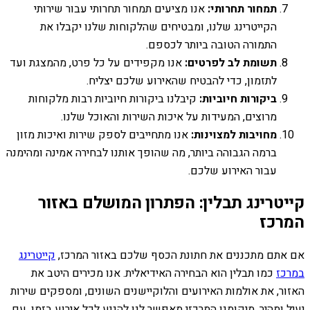
תמחור תחרותי:
אנו מציעים תמחור תחרותי עבור שירותי
הקייטרינג שלנו, ומבטיחים שהלקוחות שלנו יקבלו את
התמורה הטובה ביותר לכספם.
תשומת לב לפרטים:
אנו מקפידים על כל פרט, מהמצגת ועד
לתזמון, כדי להבטיח שהאירוע שלכם יצליח.
ביקורות חיוביות:
קיבלנו ביקורות חיוביות רבות מלקוחות
מרוצים, המעידות על איכות השירות והאוכל שלנו.
מחויבות למצוינות:
אנו מתחייבים לספק שירות ואיכות מזון
ברמה הגבוהה ביותר, מה שהופך אותנו לבחירה אמינה ומהימנה
עבור האירוע שלכם.
קייטרינג תבלין: הפתרון המושלם באזור
המרכז
אם אתם מתכננים את חתונת הכסף שלכם באזור המרכז,
קייטרינג
במרכז
כמו תבלין הוא הבחירה האידיאלית. אנו מכירים היטב את
האזור, את אולמות האירועים והלוקיישנים השונים, ומספקים שירות
יעיל ומהיר. מיקומנו המרכזי מאפשר לנו להגיע לכל אירוע בזמן, עם