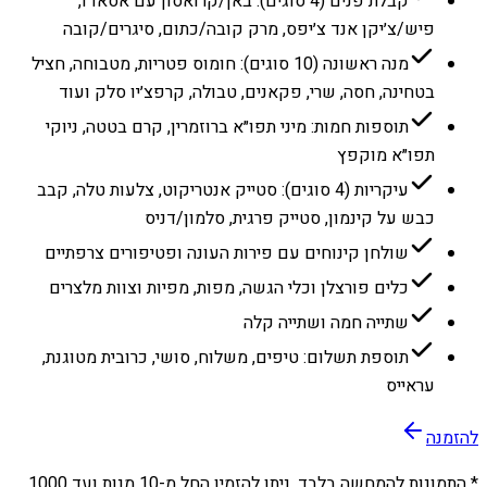
קבלת פנים (4 סוגים): באן/קרואסון עם אסאדו,
פיש/צ׳יקן אנד צ׳יפס, מרק קובה/כתום, סיגרים/קובה
מנה ראשונה (10 סוגים): חומוס פטריות, מטבוחה, חציל
בטחינה, חסה, שרי, פקאנים, טבולה, קרפצ׳יו סלק ועוד
תוספות חמות: מיני תפו״א ברוזמרין, קרם בטטה, ניוקי
תפו״א מוקפץ
עיקריות (4 סוגים): סטייק אנטריקוט, צלעות טלה, קבב
כבש על קינמון, סטייק פרגית, סלמון/דניס
שולחן קינוחים עם פירות העונה ופטיפורים צרפתיים
כלים פורצלן וכלי הגשה, מפות, מפיות וצוות מלצרים
שתייה חמה ושתייה קלה
תוספת תשלום: טיפים, משלוח, סושי, כרובית מטוגנת,
עראייס
להזמנה
* התמונות להמחשה בלבד. ניתן להזמין החל מ-
10
מנות ועד
1000