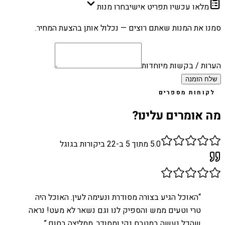
מלאו עכשיו תפריט אישי
בחרו מנות
סמנו את המנות שאתם רוצים — נכלול אותן בהצעת המחיר.
הערות / בקשות מיוחדות
שלח הזמנה
לקוחות מספרים
מה אומרים עלינו?
5.0
מתוך 5 ב-
22
ביקורות בגוגל
“
האוכל הגיע בצורה מסודרת ונעימה לעין. האוכל היה
טרי וטעים ממש והספיק לנו וגם נשאר לא מעט! נראה
שהכל נעשה במטבח נקי ומסודר. ממליצה בחום.
”