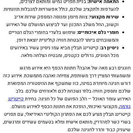
התאמה אישית:
בניית תפריט גמיש ומותאם לצרכים,
להעדפות ולתקציב שלכם, כולל אפשרויות למגבלות תזונתיות.
שירות מקצועי:
צוות מיומן ומנוסה המספק שירות אדיב
וקשוב, החל משלב התכנון ועד לביצוע המושלם של האירוע.
חומרי גלם איכותיים:
שימוש בלעדי בחומרי הגלם הטריים
והמשובחים ביותר להבטחת חוויה קולינרית יוצאת דופן.
ניסיון רב:
קייטרינג תבלין מביא עמו ניסיון עשיר באירועים
מכל הסוגים, גדולים כקטנים, ומבטיח הצלחה מלאה.
חוגגים רבע מאה של אהבה? חתונת הכסף היא אירוע מרגש
ומשמעותי המציין דרך משותפת, צמיחה ואהבה מתמשכת. אירוע כזה
דורש חגיגה מיוחדת במינה, כזו שתשקף את ההיסטוריה המפוארת
שלכם ותספק חוויה בלתי נשכחת לכם ולאורחים שלכם. בלב
האירוע עומד האוכל – הלב הפועם של כל חגיגה. בחירת
קייטרינג
גורמה
, מקצועי ואיכותי, הופכת את חתונת הכסף לאירוע מושלם.
קייטרינג תבלין מציע לכם את הפתרון הקולינרי האידיאלי, עם תפריט
בשרי כשר למהדרין, מותאם אישית ומלא בטעמים עשירים ומרגשים,
שיעניק כבוד והדר לחגיגה שלכם.