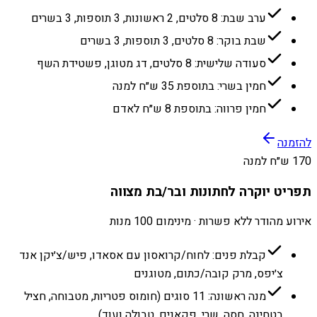
ערב שבת: 8 סלטים, 2 ראשונות, 3 תוספות, 3 בשרים
שבת בוקר: 8 סלטים, 3 תוספות, 3 בשרים
סעודה שלישית: 8 סלטים, דג מטוגן, פשטידת השף
חמין בשרי: בתוספת 35 ש״ח למנה
חמין פרווה: בתוספת 8 ש״ח לאדם
להזמנה
170 ש״ח למנה
תפריט יוקרה לחתונות ובר/בת מצווה
אירוע מהודר ללא פשרות · מינימום 100 מנות
קבלת פנים: לחוח/קרואסון עם אסאדו, פיש/צ׳יקן אנד
צ׳יפס, מרק קובה/כתום, מטוגנים
מנה ראשונה: 11 סוגים (חומוס פטריות, מטבוחה, חציל
בטחינה, חסה, שרי, פקאנים, טבולה ועוד)