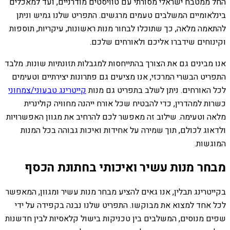
החל ממטבח ישראלי מסורתי עם טוויסטים מודרניים, ועד למאכלים
בינלאומיים המשלבים טעמים מרגשים. התפריט שלנו גמיש וניתן
להתאמה מלאה, כך שתוכלו לבחור מנות ראשונות, עיקריות, תוספות
וקינוחים שידברו אליכם ולאורחים שלכם.
אנו מבינים גם את הצורך בהתייחסות למגבלות תזונתיות שונות. מלבד
התפריט הבשרי המרכזי, אנו מציעים גם פתרונות יצירתיים וטעימים
לכל האורחים. ניתן לשלב בתפריט גם מנות
קייטרינג טבעוני/צמחוני
כשרות למהדרין, כדי להבטיח שכל אורח ייהנה מחוויה קולינרית
מלאה וטעימה. שילוב זה מאפשר לכם להרחיב את מגוון האפשרויות
ולדאוג לכולם, תוך שמירה על אחידות ואיכות גבוהה בכל המנות
המוגשות.
מבחר מנות עשיר ואיכותי בחתונת הכסף
בקייטרינג תבלין, אנו גאים להציע מבחר מנות עשיר ומגוון, המאפשר
לכל אחד למצוא את מבוקשו. התפריט שלנו נבנה בקפידה על ידי
שפים מנוסים, המשלבים בין טכניקות בישול קלאסיות לבין חדשנות