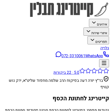
אירועים
איזורי שירות
תפריטים
גלריה
072-3310061
WhatsApp
5.0
·
22
ביקורות
בד״ץ יורה דעה בפיקוח הרב שלמה מחפוד שליט״א, ירק גוש
קטיף
קייטרינג לחתונת הכסף
נקודות מפתח: קייטרינג לחתונת הכסף חגיגה ייחודית: חתונת הכסף