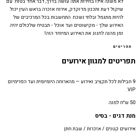
לא משנה אילו בחירות אתה עושה בדרך, דבר אחד בטוח: עם
שיקול דעת ותכנון מדוקדק, אירוח אזכרה בראש העין יכול
להיות מתגמל ובלתי נשכח. התחשבות בכל המרכיבים של
האירוע שלך - מקישוטים ועד אוכל - תבטיח שלכולם יהיה
זמן מהנה לחגוג את האירוע המיוחד הזה!
תפריטים
תפריטים למגוון אירועים
9 חבילות לכל תקציב ואירוע — מהארוחה היומיומית ועד הפרימיום
VIP.
50 ש״ח למנה
מנת דגים - בסיס
אירועים קטנים / אזכרות / שבת חתן