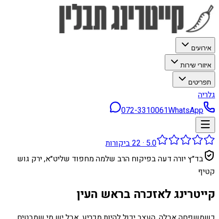
אירועים
איזורי שירות
תפריטים
גלריה
072-3310061
WhatsApp
5.0
·
22
ביקורות
בד״ץ יורה דעה בפיקוח הרב שלמה מחפוד שליט״א, ירק גוש
קטיף
קייטרינג לאזכרה בראש העין
כשמשפחה אבלה, העצב יכול להיות מכריע. אבל יש מי שמבטיח