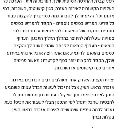
לפני קבלת ההחלטה הסופית שלך. הערכת עלויות - הערכת כל
העלויות הקשורות לאירוח העזרה, כגון קישוטים, השכרות, דמי
מקום וכו'. זה יעזור לך לקבוע כמה כסף צריך להקצות עבור
כל פריט. הפריש כספים נוספים - הקפד להפריש כספים
נוספים במקרה של הוצאות בלתי צפויות או נסיבות בלתי
צפויות שעלולות להיווצר במהלך תהליך התכנון. תעדוף
הוצאות - תעדוף הוצאות לפי מה שהכי חשוב לך והקצה
כספים בהתאם. לדוגמה, אם אתה רוצה אוכל איכותי באירוע
שלך, הקפד להקצות יותר כסף לקייטרינג מאשר פריטים
אחרים כמו קישוטים או השכרות.
יצירת תקציב היא רק אחד משלבים רבים הכרוכים בארגון
אזכרה בראש העין, אבל זה יכול לעשות הבדל עצום כשמגיע
הזמן לאירוע עצמו. תוך שיקול דעת ותכנון מחושב תוכלו
להבטיח שהכל יתנהל לפי התכנון מבלי לשבור את הכיס! כעת
נעבור לכמה טיפים שימושיים לאירוח אזכרה בראש העין
בקלות ובחן!