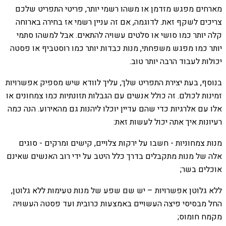
מארחים מפגש מזדמן או משהו רשמי יותר, פריטי התפריט שלכם
צריכים לשקף זאת. לדוגמה, אם זה עניין רשמי אז בחירה בארוחה
קלה יותר כמו סושי או סלטים עשויה להתאים. אבל למשהו סתמי
יותר כמו מפגש משפחתי, מנות כבדות יותר כמו רוסטביף או פסטה
יכולות לעבוד הרבה יותר טוב.
בנוסף, בעת יצירת התפריט שלך, עליך לוודא שיש מספיק אפשרויות
זמינות לכולם. זה כולל אנשים עם הגבלות תזונתיות כמו צמחונים או
אלו עם אלרגיות כדי שהם עדיין יוכלו ליהנות גם מהאירוע. הנה כמה
רעיונות איך אתה יכול לעשות זאת:
מנות צמחוניות - חשבו על ירקות צלויים, קישים ומרקים - סוגים
אלה של מנות מתקבלים בדרך כלל היטב על ידי רוב האנשים שאינם
אוכלים בשר;
ללא גלוטן אפשרויות – יש שם שפע של מנות טעימות ללא גלוטן,
החל מבסיסי פיצה העשויים באמצעות כרובית ועד פסטה העשויה
מקמח חומוס;