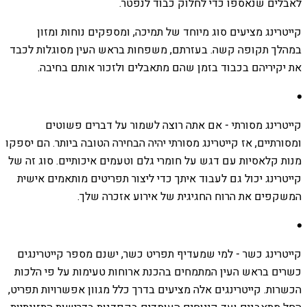
לאבלים שנאספו כדי לחלוק כבוד לנפטר.
קייטרינג מציעים סוג מיוחד של תמיכה, ומספקים נוחות ומזון
במהלך תקופה קשה. בעזרתם, משפחות בראש העין מסוגלות לכבד
את יקיריהם בכבוד בזמן שהם מתאבלים ולזכור אותם בחיבה.
קייטרינג מסורתי - אם אתה רוצה לשמור על דברים פשוטים
ומסורתיים, אז קייטרינג מסורתי יהיה הבחירה הטובה ביותר. הם יספקו
מנות קלאסיות עם דגש על חומרי גלם וטעמים איכותיים. סוג זה של
קייטרינג יכול גם לעבוד איתך כדי ליצור תפריטים מותאמים אישית
המשקפים את הרוח החגיגית של אירוע אזכרה שלך.
קייטרינג כשר - למי שמעדיף תפריט כשר, ישנם מספר קייטרינגים
כשרים בראש העין המתמחים בהכנת ארוחות טעימות על פי הלכות
הכשרות. קייטרינגים אלה מציעים בדרך כלל מגוון אפשרויות תפריט,