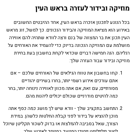
מוזיקה ובידור לעזרה בראש העין
בכל הנוגע לתכנון אזכרה בראש העין, אחד ההיבטים החשובים
באירוע הוא מציאת המוזיקה והבידור הנכונים. כך למשל, זוג מראש
העין תכנן את בר המצווה של בנם ורצה לוודא שתהיה להם אווירה
מושלמת עם המוזיקה הנכונה בדיוק כדי להעמיד את האורחים על
רגליהם. הנה חמישה דברים שכדאי לקחת בחשבון בעת בחירת
מוזיקה ובידור עבור העזרה שלך:
קחו בחשבון את טווח הגילאים של האורחים שלכם – אם
אתם עורכים אירוע רשמי יותר, בחרו בשירים יהודיים
מסורתיים; עם זאת, אם אתה מכוון לאווירה נינוחה יותר, בחר
כמה להיטים מודרניים שכולם יכולים ליהנות מהם.
התחשב בתקציב שלך - וודא שיש לך מושג כמה כסף אתה
מוכן להוציא על בידור לפני קבלת החלטות כלשהן. במידת
הצורך, שאל בסביבה להמלצות או בדוק לשכור תקליטן שיוכל
ליצור פלייליסט ייחודי המיועד במיוחד לאירוע שלך.