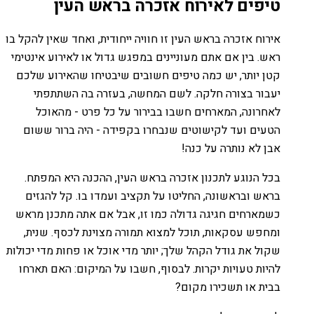
טיפים לאירוח אזכרה בראש העין
אירוח אזכרה בראש העין זו חוויה ייחודית, ואחד שאין להקל בו
ראש. בין אם אתם מעוניינים במפגש גדול או לאירוע אינטימי
קטן יותר, יש כמה טיפים חשובים שיבטיחו שהאירוע שלכם
יעבור בצורה חלקה. לשם המחשה, בעזרה בה השתתפתי
לאחרונה, המארחים חשבו בבירור על כל פרט - מהאוכל
הטעים ועד לקישוטים שנבחרו בקפידה - היה ברור ששום
אבן לא נותרה על כנה!
בכל הנוגע לתכנון אזכרה בראש העין, ההכנה היא המפתח.
בראש ובראשונה, החליטו על תקציב ועמדו בו. קל להגזים
כשמארחים חגיגה גדולה כמו זו, אבל אם אתה מתכנן מראש
ומחפש עסקאות, תוכל למצוא תמורה מצוינת לכסף. שנית,
שקול את גודל הקהל שלך; יותר מדי אוכל או פחות מדי יכולות
להיות טעויות יקרות. לבסוף, חשבו על המיקום: האם תארחו
בבית או תשכירו מקום?