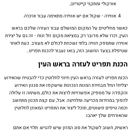
אורקולי ומתקני קייטרינג;
אווירה - שקול אם יש אווירה מתאימה עבור אזכרה.
כאשר מחליטים על המקום המושלם עבור העזרה שלכם בראש
העין, זכרו שלא מדובר רק במציאת מקום זול ונוח - זה גם על יצירת
אווירה שתספק חוויה בלתי נשכחת לכולם לא מעורב. כעת לאחר
שטיפלת בצעד החשוב הזה, בואו נעבור להכנת תפריט...
הכנת תפריט לעזרה בראש העין
הכנת תפריט לעזרה בראש העין חיוני לחלוטין כדי להבטיח שהאירוע
יצליח! החל מבחירת המנות הנכונות שישקפו את סגנון האירוע
והקפדה על מספיק אפשרויות לרצות את כולם, משימה זו עלולה
להפוך במהירות מכריעה ומלחיצה. אבל, עם קצת תכנון מתחשב
וכמה טיפים פשוטים, תוכל ליצור את התפריט המאוזן לחלוטין
שהאורחים שלך יאהבו.
ראשית, חשוב לשקול את סוג המזון שיש להגיש. תלוי אם אתם