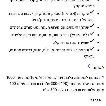
תפו״א מוקפץ
עיקריות (4 סוגים): סטייק אנטריקוט, צלעות טלה, קבב
כבש על קינמון, סטייק פרגית, סלמון/דניס
שולחן קינוחים עם פירות העונה ופטיפורים צרפתיים
כלים פורצלן וכלי הגשה, מפות, מפיות וצוות מלצרים
שתייה חמה ושתייה קלה
תוספת תשלום: טיפים, משלוח, סושי, כרובית מטוגנת,
עראייס
להזמנה
* התמונות להמחשה בלבד. ניתן להזמין החל מ-
10
מנות ועד
1000
מנות. תפריטי הפרימיום (170 ו-300 ש״ח) דורשים מינימום 100
מנות. עלות שירות מלצר החל מ-300 ש״ח.
הזמנה