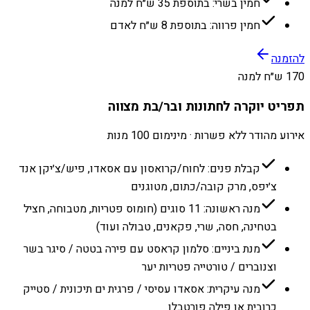
חמין בשרי: בתוספת 35 ש״ח למנה
חמין פרווה: בתוספת 8 ש״ח לאדם
להזמנה
170 ש״ח למנה
תפריט יוקרה לחתונות ובר/בת מצווה
אירוע מהודר ללא פשרות · מינימום 100 מנות
קבלת פנים: לחוח/קרואסון עם אסאדו, פיש/צ׳יקן אנד
צ׳יפס, מרק קובה/כתום, מטוגנים
מנה ראשונה: 11 סוגים (חומוס פטריות, מטבוחה, חציל
בטחינה, חסה, שרי, פקאנים, טבולה ועוד)
מנת ביניים: סלמון קראסט עם פירה בטטה / סיגר בשר
וצנוברים / טורטייה פטריות יער
מנה עיקרית: אסאדו עסיסי / פרגית ים תיכונית / סטייק
כרובית או פילה פורטבלו