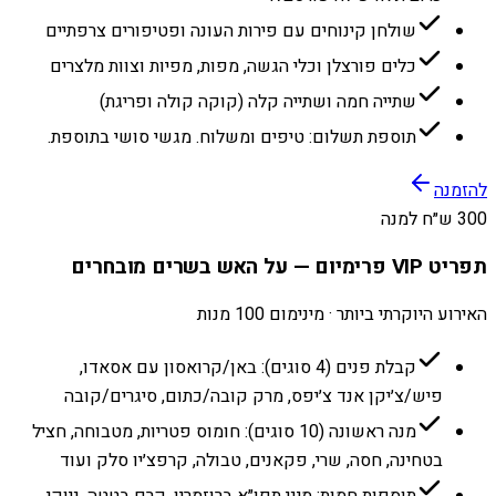
שולחן קינוחים עם פירות העונה ופטיפורים צרפתיים
כלים פורצלן וכלי הגשה, מפות, מפיות וצוות מלצרים
שתייה חמה ושתייה קלה (קוקה קולה ופריגת)
תוספת תשלום: טיפים ומשלוח. מגשי סושי בתוספת.
להזמנה
300 ש״ח למנה
תפריט VIP פרימיום — על האש בשרים מובחרים
האירוע היוקרתי ביותר · מינימום 100 מנות
קבלת פנים (4 סוגים): באן/קרואסון עם אסאדו,
פיש/צ׳יקן אנד צ׳יפס, מרק קובה/כתום, סיגרים/קובה
מנה ראשונה (10 סוגים): חומוס פטריות, מטבוחה, חציל
בטחינה, חסה, שרי, פקאנים, טבולה, קרפצ׳יו סלק ועוד
תוספות חמות: מיני תפו״א ברוזמרין, קרם בטטה, ניוקי