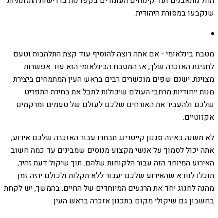
החל מתאבנים ועד קינוחים העומדים בקפדנות בדרישות התזונתיות
שנקבעו במסורת היהודית.
מטבח בינלאומי - אם אתה רוצה להוסיף עוד קצת התלהבות וטעם
לחגיגת האזכרה שלך, אז המטבח הבינלאומי הוא עוד אפשרות
מצוינת. ישנם שפים מוכשרים רבים בראש העין המתמחים ביצירת
מנות ייחודיות מרחבי העולם שיכולות לתבל את בחירת התפריט
שלכם ולהעביר את האורחים שלכם לעולם של טעמים ומרקמים
אקזוטיים.
לא משנה באיזה סגנון קייטרינג תבחרו עבור האזכרה שלכם אירוע,
אתה יכול לסמוך על אנשי מקצוע מנוסים שמבינים עד כמה חשוב
האירוע המיוחד הזה עבור הלקוחות שלהם. תוך שיקול דעת זהיר,
תוכלו לוודא שהאירוע שלכם יעבור ללא תקלות ולכולם יהיה זמן
מהנה לחגוג יחד את הרגעים המיוחדים של החיים. בהמשך, יש לקחת
בחשבון גם שיקולי מקום בתכנון אזכרה בראש העין