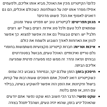
כלום! הקייטרינג מכין את האוכל, מביא אותו אליכם, ולפעמים
אפילו מסדר אותו יפה על השולחנות. כשכולם אוכלים, הם גם
דואגים לאסוף את הכל. פשוט מדהים!
מגוון תפריטים:
לקייטרינג טוב יש תפריט עשיר ומגוון,
שמתאים לכל טעם ולכל סוג אירוח. רוצים בשר? יש. רוצים
חלבי? יש. רוצים טבעוני? גם את זה אפשר למצוא. כך אפשר
לגוון את הארוחות לאורך השבוע ולשמח את כולם.
איכות וטריות:
חברות קייטרינג מקצועיות משתמשות בחומרי
גלם טריים ואיכותיים. האוכל טעים, מבושל בסטנדרטים
גבוהים ונראה נהדר. זה ממש כמו מסעדה פרטית שמגיעה
אליכם הביתה.
חיסכון בזמן:
הזמן שלכם יקר, ובמיוחד בשבוע כזה עמוס.
כשקייטרינג דואג לאוכל, אתם חוסכים שעות רבות של קניות,
בישול וניקיונות. את הזמן הזה אפשר להשקיע בשינה, בבילוי
עם הזוג, או סתם בלנוח.
שקט נפשי:
הדבר הכי חשוב הוא שקט נפשי. אתם יודעים
שהאוכל יגיע בזמן, שהוא יהיה טעים, ושהכל יתנהל בצורה