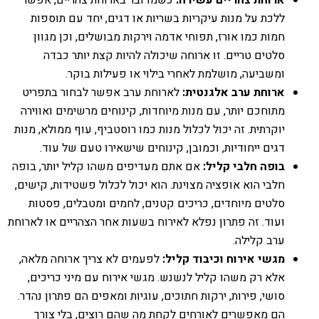
ארוחת צהריים עשירה:
כשמדובר בארוחת צהריים, אפשר
ללכת על מנות עיקריות בשריות או דגים, יחד עם תוספות
חמות כמו אורז, תפוחי אדמה וירקות מבושלים, וכן מגוון
סלטים טריים. זו ארוחה שיכולה להיות קצת יותר כבדה
ומשביעה, מושלמת לאחרי בילוי או פעילות בוקר.
ארוחת ערב אלגנטית:
לארוחת ערב אפשר לבחור בתפריט
מתוחכם יותר, עם מנות מיוחדות, קינוחים מרשימים ואווירה
יוקרתית. זה יכול לכלול מנות כמו רוסטביף, עוף ממולא, מנות
דגים ייחודיות, וכמובן, קינוחים שישאירו טעם של עוד.
בופה חלבי קליל:
אם אתם מעדיפים משהו קליל יותר, בופה
חלבי הוא אופציה מצוינת. הוא יכול לכלול פשטידות, קישים,
סלטים מיוחדים, כריכים קטנים, לחמים ומטבלים, פסטות
ועוד. זה פתרון נפלא לאירוח בשעות אחר הצהריים או לארוחת
ערב קלילה.
מגשי אירוח וכיבוד קליל:
לפעמים לא צריך ארוחה מלאה,
אלא רק משהו קליל לנשנש. מגשי אירוח עם מיני כריכים,
סושי, פירות, ירקות חתוכים, עוגיות ומאפים הם פתרון נהדר.
הם מאפשרים לאורחים לקחת מה שהם רוצים, בלי צורך