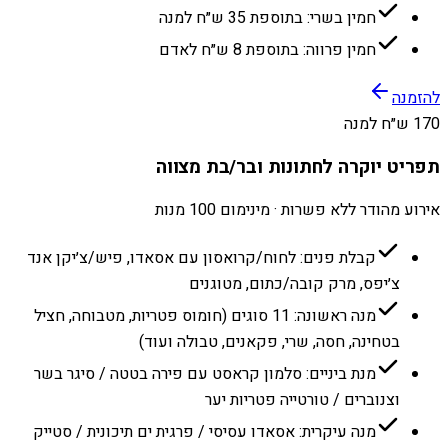
חמין בשרי: בתוספת 35 ש״ח למנה
חמין פרווה: בתוספת 8 ש״ח לאדם
להזמנה
170 ש״ח למנה
תפריט יוקרה לחתונות ובר/בת מצווה
אירוע מהודר ללא פשרות · מינימום 100 מנות
קבלת פנים: לחוח/קרואסון עם אסאדו, פיש/צ׳יקן אנד
צ׳יפס, מרק קובה/כתום, מטוגנים
מנה ראשונה: 11 סוגים (חומוס פטריות, מטבוחה, חציל
בטחינה, חסה, שרי, פקאנים, טבולה ועוד)
מנת ביניים: סלמון קראסט עם פירה בטטה / סיגר בשר
וצנוברים / טורטייה פטריות יער
מנה עיקרית: אסאדו עסיסי / פרגית ים תיכונית / סטייק