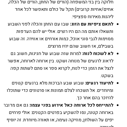
חלוקה בין בני המשפחה (הורים של החתן, הורים של הכלה,
אחים/אחיות קרובים) תקל על כולם ותאפשר לכל אחד
ליהנות מאירוח ספציפי.
לתאם ציפיות עם הזוג:
שבו עם החתן והכלה לפני השבוע
ותשאלו אותם מה הם היו רוצים. אולי יש להם העדפות
מסוימות לגבי סוגי אוכל, כמות אורחים או אווירה. זה שבוע
בשבילם, אז חשוב שהם יהיו מרוצים.
לא לשכוח לנוח:
למרות שזה שבוע של חגיגות, חשוב גם
לדאוג לרגעים של מנוחה ושקט. בין ארוחה לארוחה, אפשר
לנצל את הזמן כדי לנוח, לקרוא ספר או סתם לשתות קפה
בשקט.
לתיעוד רגעים:
שבוע שבע הברכות מלא ברגעים קטנים
ומיוחדים. אל תשכחו לצלם תמונות או סרטונים כדי שתוכלו
להיזכר בהם אחר כך.
להתייחס לכל ארוחה כאל אירוע בפני עצמו:
גם אם מדובר
בארוחה קטנה, נסו להשקיע בפרטים הקטנים: אולי פרחים
יפים על השולחן, מוזיקה נעימה, או תאורה מיוחדת. זה יוסיף