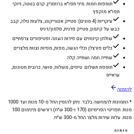
תוספות חמות: מיני תפו״א ברוזמרין, קרם בטטה, ניוקי
תפו״א מוקפץ
עיקריות (4 סוגים): סטייק אנטריקוט, צלעות טלה, קבב
כבש על קינמון, סטייק פרגית, סלמון/דניס
שולחן קינוחים עם פירות העונה ופטיפורים צרפתיים
כלים פורצלן וכלי הגשה, מפות, מפיות וצוות מלצרים
שתייה חמה ושתייה קלה
תוספת תשלום: טיפים, משלוח, סושי, כרובית מטוגנת,
עראייס
להזמנה
* התמונות להמחשה בלבד. ניתן להזמין החל מ-
10
מנות ועד
1000
מנות. תפריטי הפרימיום (170 ו-300 ש״ח) דורשים מינימום 100
מנות. עלות שירות מלצר החל מ-300 ש״ח.
הזמנה