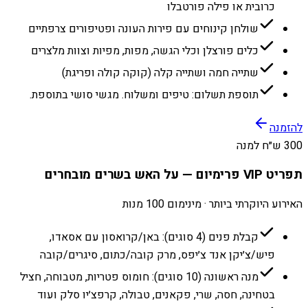
כרובית או פילה פורטבלו
שולחן קינוחים עם פירות העונה ופטיפורים צרפתיים
כלים פורצלן וכלי הגשה, מפות, מפיות וצוות מלצרים
שתייה חמה ושתייה קלה (קוקה קולה ופריגת)
תוספת תשלום: טיפים ומשלוח. מגשי סושי בתוספת.
להזמנה
300 ש״ח למנה
תפריט VIP פרימיום — על האש בשרים מובחרים
האירוע היוקרתי ביותר · מינימום 100 מנות
קבלת פנים (4 סוגים): באן/קרואסון עם אסאדו,
פיש/צ׳יקן אנד צ׳יפס, מרק קובה/כתום, סיגרים/קובה
מנה ראשונה (10 סוגים): חומוס פטריות, מטבוחה, חציל
בטחינה, חסה, שרי, פקאנים, טבולה, קרפצ׳יו סלק ועוד