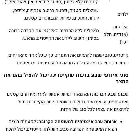
קינוחים ללא גלוטן (חשוב לוודא שאין זיהום צולב).
שניצלים קטנים, פסטה ברוטב עגבניות, צ'יפס,
ילדים
ירקות חתוכים, פירות, המבורגרים קטנים.
אלרגיות
מאכלים ללא המרכיב האלרגני, עם הפרדה ברורה
(אגוזים, חלב
בסימון. חשוב ליידע את הקייטרינג מראש.
וכו')
קייטרינג טוב ישמח להתאים את התפריט כך שכל אחד מהאורחים
ירגיש בנוח וייהנה מהאוכל. זה מראה על אכפתיות ומקצועיות.
סוגי אירועי שבע ברכות שקייטרינג יכול להציל בהם את
המצב
שבוע שבע הברכות הוא מאוד גמיש. אפשר לארח אירועים קטנים
ואינטימיים, או אירועים גדולים ורשמיים יותר. הקייטרינג יכול
להתאים את עצמו לכל סוג של אירוח.
ארוחת ערב אינטימית למשפחה הקרובה:
לפעמים רוצים
רק את המשפחה הקרובה סביב השולחן. קייטרינג יכול להכין