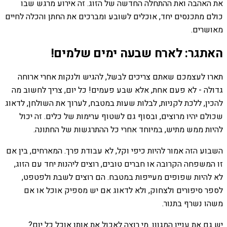
את האהבה ואת ההתחלה החדשה של הזוג. זה אירוע מרגש שבו
כולם מתכנסים יחד, אוכלים לשובע ומברכים את החתן והכלה לחיים
מאושרים.
האתגר: לארח שבעה ימים שלמים!
תארו לעצמכם שאתם צריכים לבשל, להגיש ולנקות אחרי ארוחה
גדולה - לא פעם אחת, אלא שבע פעמים! כל יום, צריך לחשוב מה
להכין, ללכת לקניות, לבלות שעות במטבח, לערוך את השולחן, לדאוג
שכולם יהיו מרוצים, ובסוף גם לשטוף ערימות של כלים. זה יכול
להיות ממש מתיש, במיוחד אחרי כל ההתרגשות של החתונה.
השבוע הזה אמור להיות כיפי וקל, לא עבודת פרך. המארחים, בין אם
זו המשפחה הקרובה או חברים טובים, רוצים ליהנות יחד עם הזוג,
לא להיות שפופים מעייפות במטבח. הם רוצים לשבת ולפטפט,
לספר סיפורים ולצחוק, ולא לדאוג אם יש מספיק אוכל או אם
משהו נשרף בתנור.
יש גם את עניין המגוון. מי רוצה לאכול את אותו אוכל כל יום?