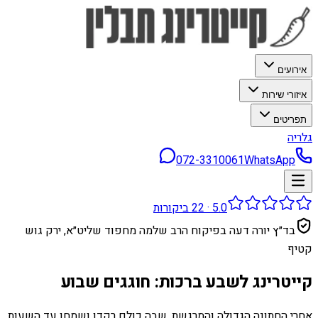
אירועים
איזורי שירות
תפריטים
גלריה
072-3310061
WhatsApp
5.0
·
22
ביקורות
בד״ץ יורה דעה בפיקוח הרב שלמה מחפוד שליט״א, ירק גוש
קטיף
קייטרינג לשבע ברכות: חוגגים שבוע
אחרי החתונה הגדולה והמרגשת, שבה כולם רקדו ושמחו עד השעות