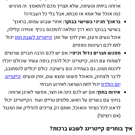
ארוחה ביתית וטעימה, שלא תצריך מכם להתאמץ. זה מרגיש
כמו אוכל של אמא או סבתא, אבל בלי כל העבודה!
בראנץ' חגיגי בשישי בבוקר:
אחרי שבוע עמוס, בראנץ'
בשישי בבוקר הוא דרך נפלאה להתכנס בכיף. אווירה קלילה,
אוכל טעים ורענן, ואין לחץ של זמן.
קייטרינג לשבת חתן
יכול
לתת לכם רעיונות נוספים.
מפגש חברים גדול וכיפי:
אם יש לכם הרבה חברים שרוצים
לשמוח עם הזוג, קייטרינג יכול להכין בופה עשיר שכולם יוכלו
ליהנות ממנו, גם בעמידה וגם בישיבה. כולם יכולים להסתובב,
לדבר ולצחוק, והאוכל פשוט נמצא שם, זמין וטעים.
קייטרינג
יום הולדת
יכול לתת השראה לאירוע חברתי.
אירוח בחוץ:
אם יש לכם גינה או חצר, אפשר לארגן ארוחה
בחוץ עם בשרים על האש, סלטים טריים ועוד. הקייטרינג יכול
לדאוג לכל הציוד והאוכל, ואתם רק צריכים להדליק את המנגל
(אם רוצים!).
איך בוחרים קייטרינג לשבע ברכות?