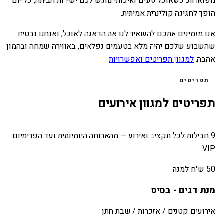
מפוארות. כשאוכל טעים ואיכותי מוגש לכם ישירות הביתה, כל יום
הופך לחגיגה קולינרית אמיתית.
אנו מזמינים אתכם להשאיר לנו את הדאגה לאוכל, ואנחנו נבטיח
שהשבוע שלכם יהיה מלא בטעמים נפלאים, באווירה שמחה ובהמון
אהבה.
למגוון תפריטים ואפשרויות
תפריטים
תפריטים למגוון אירועים
9 חבילות לכל תקציב ואירוע — מהארוחה היומיומית ועד הפרימיום
VIP.
50 ש״ח למנה
מנת דגים - בסיס
אירועים קטנים / אזכרות / שבת חתן