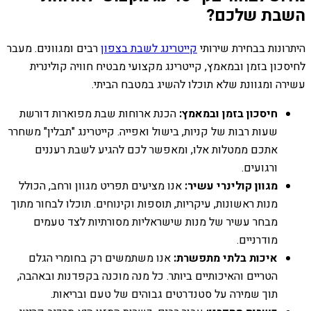
השבת שלכם?
היתרונות בבחירת שירותי
קייטרינג לשבת בצפון
רבים ומגוונים. מעבר
לחיסכון בזמן ובמאמץ, קייטרינג מקצועי מבטיח חוויה קולינרית
עשירה ומגוונת שלא תוכלו להשיג במטבח הביתי.
חיסכון בזמן ובמאמץ:
הכנת ארוחות שבת מפוארות דורשת
שעות רבות של קניות, בישול ואפייה. קייטרינג "תבלין" משחרר
אתכם ממטלות אלו, ומאפשר לכם להגיע לשבת רעננים
ורגועים.
מגוון קולינרי עשיר:
אנו מציעים תפריט מגוון ורחב, הכולל
מנות ראשונות, עיקריות, תוספות וקינוחים. תוכלו לבחור מתוך
מבחר עשיר של מנות שישראליות מסורתיות לצד טעמים
מודרניים.
איכות בלתי מתפשרת:
אנו משתמשים רק בחומרי הגלם
הטריים והאיכותיים ביותר. כל מנה מוכנה בקפדנות ובאהבה,
תוך שמירה על סטנדרטים גבוהים של טעם ובריאות.