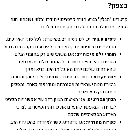
בצפון?
קייטרינג "תבלין" מציע חווית קייטרינג ייחודית ובלתי נשכחת. הנה
מספר סיבות לבחור בנו לצרכי הקייטרינג שלכם:
ניסיון עשיר:
יש לנו ניסיון רב בקייטרינג לכל סוגי האירועים,
ממפגשים משפחתיים קטנים ועד לאירועים בקנה מידה גדול.
חומרי גלם איכותיים:
אנו משתמשים רק בחומרי הגלם
הטריים והאיכותיים ביותר בכל המנות שלנו. זה מבטיח
שהאורחים שלכם ייהנו מאוכל מדהים, בריא ומזין.
צוות מקצועי:
צוות הטבחים והשרתים שלנו מיומן ומנוסה
ביצירת מנות ישראליות מסורתיות ומודרניות כאחד, ומספק
שירות מקצועי ואדיב.
מגוון תפריטים:
אנו מציעים מגוון רחב של אפשרויות תפריט
לבחירה, המאפשר להתאים את שירותי הקייטרינג לצרכי
האירוע הספציפיים שלכם.
כשרות מהדרין:
אנו קייטרינג כשר למהדרין בהשגחת הרב
מחפוד שליט"א, ודואגים שכל המנות והמרכיבים שלנו