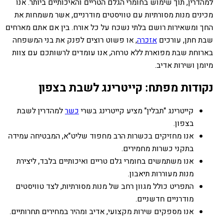
למהדרין, תוך שימוש בחומרי הגלם הטריים והאיכותיים ביותר. אנו
מכינים מנות מסורתיות עם טוויסטים מודרניים, אשר משמחות את
החך ומשאירות רושם בלתי נשכח על כל אורח. בין אם אתם מארחים
שבת חתן, עורכים
אזכרה
, או פשוט רוצים לפנק את בני המשפחה
בארוחת שבת מפוארת ללא טרחה, אנו עומדים לרשותכם עם צוות
מיומן ושירות אדיב.
נקודות מפתח: קייטרינג לשבת בצפון
קייטרינג "תבלין" מציע קייטרינג בשרי
כשר
למהדרין לשבת
בצפון.
אנו מחזיקים בכשרות הרב מחפוד שליט"א, המבטיחה עמידה
בתקני כשרות מחמירים.
אנו משתמשים בחומרי גלם טריים ואיכותיים בלבד, ליצירת
מנות מעוררות תיאבון.
התפריט כולל מגוון רחב של מנות מסורתיות, לצד טוויסטים
מודרניים חדשניים.
אנו מספקים שירות מקצועי, אדיב ומהיר במחירים תחרותיים.