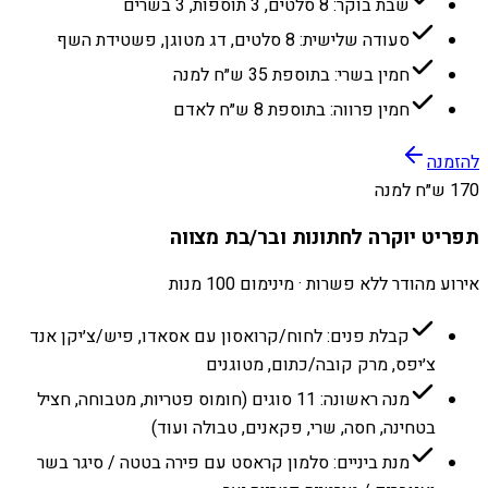
שבת בוקר: 8 סלטים, 3 תוספות, 3 בשרים
סעודה שלישית: 8 סלטים, דג מטוגן, פשטידת השף
חמין בשרי: בתוספת 35 ש״ח למנה
חמין פרווה: בתוספת 8 ש״ח לאדם
להזמנה
170 ש״ח למנה
תפריט יוקרה לחתונות ובר/בת מצווה
אירוע מהודר ללא פשרות · מינימום 100 מנות
קבלת פנים: לחוח/קרואסון עם אסאדו, פיש/צ׳יקן אנד
צ׳יפס, מרק קובה/כתום, מטוגנים
מנה ראשונה: 11 סוגים (חומוס פטריות, מטבוחה, חציל
בטחינה, חסה, שרי, פקאנים, טבולה ועוד)
מנת ביניים: סלמון קראסט עם פירה בטטה / סיגר בשר