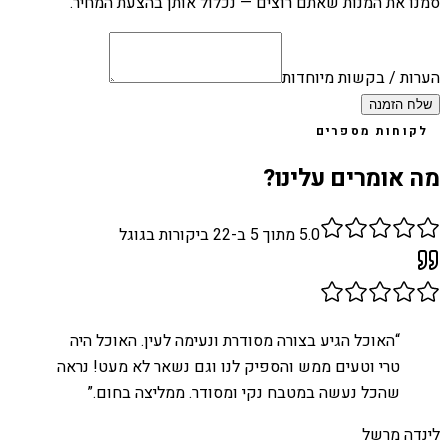
סמנו את המנות שאתם רוצים — נכלול אותן בהצעת המחיר.
הערות / בקשות מיוחדות
שלח הזמנה
לקוחות מספרים
מה אומרים עלינו?
5.0
מתוך 5 ב-
22
ביקורות בגוגל
“
האוכל הגיע בצורה מסודרת ונעימה לעין. האוכל היה
טרי וטעים ממש והספיק לנו וגם נשאר לא מעט! נראה
שהכל נעשה במטבח נקי ומסודר. ממליצה בחום.
”
לינדה מרשל