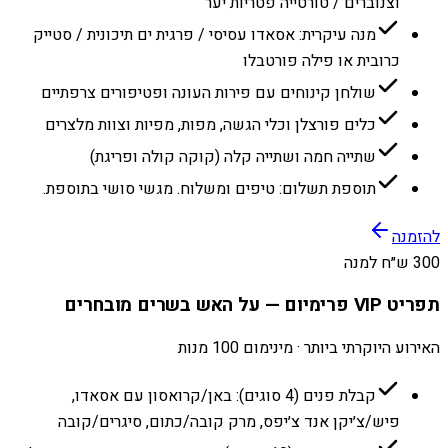
וצנוברים / טורטייה פטריות יער
מנה עיקרית: אסאדו עסיסי / פרגית ים תיכונית / סטייק
כרובית או פילה פורטבלו
שולחן קינוחים עם פירות העונה ופטיפורים צרפתיים
כלים פורצלן וכלי הגשה, מפות, מפיות וצוות מלצרים
שתייה חמה ושתייה קלה (קוקה קולה ופריגת)
תוספת תשלום: טיפים ומשלוח. מגשי סושי בתוספת.
להזמנה
300 ש״ח למנה
תפריט VIP פרימיום — על האש בשרים מובחרים
האירוע היוקרתי ביותר · מינימום 100 מנות
קבלת פנים (4 סוגים): באן/קרואסון עם אסאדו,
פיש/צ׳יקן אנד צ׳יפס, מרק קובה/כתום, סיגרים/קובה