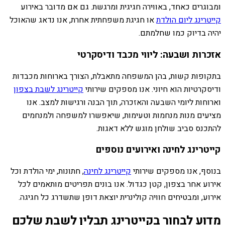
ומבוגרים כאחד, באווירה חגיגית ומרגשת. גם אם מדובר באירוע
קייטרינג ליום הולדת
או חגיגת משפחתית אחרת, אנו נדאג שהאוכל
יהיה בדיוק כמו שחלמתם.
אזכרות ושבעה: ליווי מכבד ודיסקרטי
בתקופות קשות, בהן המשפחה מתאבלת, הצורך בארוחות מכבדות
ודיסקרטיות הוא חיוני. אנו מספקים שירותי
קייטרינג לשבת בצפון
וארוחות ליומי השבעה והאזכרה, תוך הבנה ורגישות למצב. אנו
מציעים מנות מנחמות וטעימות, שיאפשרו למשפחה ולמנחמים
להתכנס סביב שולחן מוגש ללא דאגות.
קייטרינג לחינה ואירועים נוספים
בנוסף, אנו מספקים שירותי
קייטרינג לחינה
, חתונות, ימי הולדת וכל
אירוע אחר בצפון, קטן כגדול. אנו בונים תפריטים מותאמים לכל
אירוע, ומבטיחים חוויה קולינרית יוצאת דופן שתשדרג כל חגיגה.
מדוע לבחור בקייטרינג תבלין לשבת שלכם