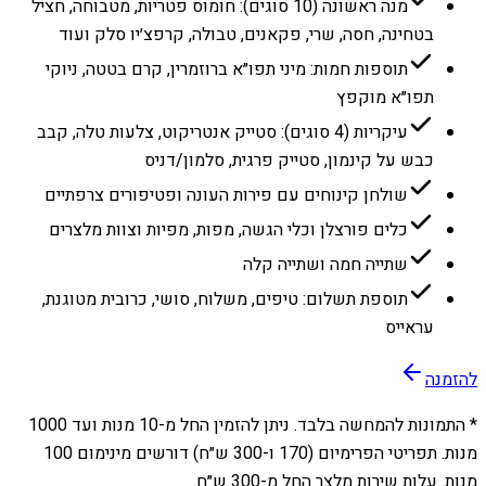
מנה ראשונה (10 סוגים): חומוס פטריות, מטבוחה, חציל
בטחינה, חסה, שרי, פקאנים, טבולה, קרפצ׳יו סלק ועוד
תוספות חמות: מיני תפו״א ברוזמרין, קרם בטטה, ניוקי
תפו״א מוקפץ
עיקריות (4 סוגים): סטייק אנטריקוט, צלעות טלה, קבב
כבש על קינמון, סטייק פרגית, סלמון/דניס
שולחן קינוחים עם פירות העונה ופטיפורים צרפתיים
כלים פורצלן וכלי הגשה, מפות, מפיות וצוות מלצרים
שתייה חמה ושתייה קלה
תוספת תשלום: טיפים, משלוח, סושי, כרובית מטוגנת,
עראייס
להזמנה
* התמונות להמחשה בלבד. ניתן להזמין החל מ-
10
מנות ועד
1000
מנות. תפריטי הפרימיום (170 ו-300 ש״ח) דורשים מינימום 100
מנות. עלות שירות מלצר החל מ-300 ש״ח.