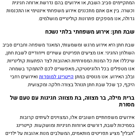
המתקיימים סביב השבת, או אירועים בהם נדרשת ארוחה חגיגית
וכשרה. בין אם אתם מתכננים אירוע משפחתי אינטימי או התכנסות
גדולה, אנו מספקים פתרונות קולינריים מושלמים.
שבת חתן: אירוע משפחתי בלתי נשכח
שבת חתן היא אירוע מרגש ומשמעותי, המאגד משפחה וחברים סביב
השולחן החגיגי. אנו מציעים תפריטים עשירים וייחודיים לשבת חתן,
שיכללו את כל המנות המסורתיות האהובות לצד הפתעות קולינריות.
אנו מטפלים בכל הלוגיסטיקה, מאפשרים לכם להתמקד בשמחה
ובלב האירוע. אנו מנוסים במתן
קייטרינג למוסדות
ואירועים רחבי
היקף, כך שכל שבת חתן תנוהל בצורה חלקה ומקצועית.
ברית מילה, בר מצווה, בת מצווה: חגיגות עם טעם של
מסורת
אירועים משפחתיים חשובים אלו, המצוינים לעיתים קרובות
בסמיכות לשבת, דורשים ארוחות חגיגיות ומושקעות. קייטרינג
"תבלין" מציע תפריטים מותאמים, המשלבים מנות אהובות על ילדים