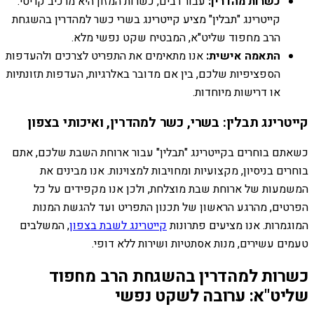
כשרות מהדרין:
עבור רבים, כשרות המזון היא מרכיב קריטי.
קייטרינג "תבלין" מציע קייטרינג בשרי כשר למהדרין בהשגחת
הרב מחפוד שליט"א, המבטיח שקט נפשי מלא.
התאמה אישית:
אנו מתאימים את התפריט לצרכים ולהעדפות
הספציפיות שלכם, בין אם מדובר באלרגיות, העדפות תזונתיות
או דרישות מיוחדות.
קייטרינג תבלין: בשרי, כשר למהדרין, ואיכותי בצפון
כשאתם בוחרים בקייטרינג "תבלין" עבור ארוחת השבת שלכם, אתם
בוחרים בניסיון, מקצועיות ומחויבות למצוינות. אנו מבינים את
המשמעות של ארוחת שבת מוצלחת, ולכן אנו מקפידים על כל
הפרטים, מהרגע הראשון של תכנון התפריט ועד להגשת המנות
המוגמרות. אנו מציעים פתרונות
קייטרינג לשבת בצפון
, המשלבים
טעמים עשירים, מנות אסתטיות ושירות ללא דופי.
כשרות למהדרין בהשגחת הרב מחפוד
שליט"א: ערובה לשקט נפשי