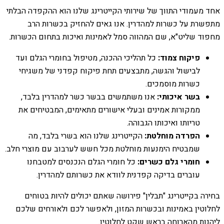
אחד מעמודי התווך של שירותי הקייטרינג שלנו הוא ההקפדה הבלתי
מתפשרת על כשרות למהדרין. אנו גאים להחזיק בכשרות הרב
מחפוד שליט"א, שם המהווה סמל לאמינות ואיכות בתחום הכשרות.
פיקוח צמוד:
כל תהליכי ההכנה, מטיפול בחומרי הגלם ועד
לבישול והגשה, מתבצעים תחת פיקוח קפדני של משגיחי
כשרות מוסמכים.
בשר איכותי:
אנו משתמשים בבשר כשר למהדרין בלבד,
ממקורות אמינים ובעלי אישורים מתאימים, המבטיחים את
טריותו ואיכותו הגבוהה.
הפרדה מוחלטת:
הקייטרינג שלנו הוא בשרי בלבד, מה
שמבטיח הימנעות מוחלטת מכל חשש לערבוב עם מוצרי חלב.
חומרי גלם כשרים:
כל חומרי הגלם הנכנסים למטבחנו
עוברים בדיקה קפדנית לוודא את כשרותם למהדרין.
בחירה בקייטרינג "תבלין" פירושה שאתם יכולים להיות בטוחים
לחלוטין באמינות ובכשרות המזון, ולאפשר לכם ולאורחים שלכם
ליהנות מהארוחה בראש שקט לחלוטין.