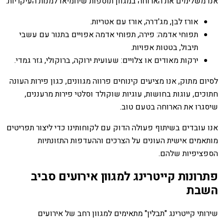
אנו משלימים את הארוחה במגוון תוספות שיחמיאו למנות העיקריות:
אורז לבן, מג'דרה, אורז עם אטריות.
תפוחי אדמה: פירה, תפוחי אדמה אפויים בתנור עם עשבי
תיבול, בטטות אפויות.
ירקות מאודים או צלויים: שעועית ירוקה, ברוקולי, גזר גמדי.
לסיום מתוק, אנו מציעים קינוחים פרווה מגוונים, כגון פירות העונה
חתוכים, עוגות בחושות, עוגיות שוקולד וסלטי פירות מרעננים,
שיסגרו את הארוחה בטעם טוב.
אנו עובדים בשיתוף פעולה הדוק עם לקוחותינו כדי ליצור תפריטים
מותאמים אישית העונים על הצרכים וההעדפות התזונתיות
הספציפיות שלהם.
פתרונות קייטרינג למגוון אירועים סביב
השבת
שירותי קייטרינג "תבלין" מתאימים למגוון רחב של אירועים