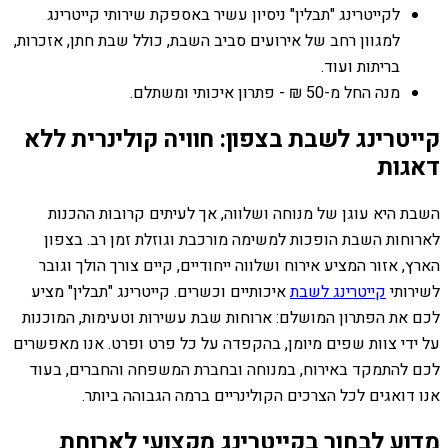
לקייטרינג "תבלין" ניסיון עשיר באספקת שירותי קייטרינג
למגוון רחב של אירועים סביב השבת, כולל שבת חתן, אזכרות,
בריתות ועוד.
מנה החל מ-50 ₪ - פתרון איכותי ומשתלם.
קייטרינג לשבת בצפון: חוויה קולינרית ללא
דאגות
השבת היא עוגן של מנוחה ושלווה, אך לעיתים קרובות ההכנות
לארוחות השבת הופכות למשימה מורכבת וגוזלת זמן רב. בצפון
הארץ, אזור המציע אירוח ושלווה ייחודיים, קיים צורך הולך וגובר
לשירותי
קייטרינג לשבת
איכותיים וכשרים. קייטרינג "תבלין" מציע
לכם את הפתרון המושלם: ארוחות שבת עשירות וטעימות, המוכנות
על ידי צוות שפים מיומן, בהקפדה על כל פרט ופרט. אנו מאפשרים
לכם להתמקד באירוח, במנוחה ובחברת המשפחה והחברים, בעוד
אנו דואגים לכל הצרכים הקולינריים ברמה הגבוהה ביותר.
מדוע לבחור בקייטרינג מקצועי לארוחת