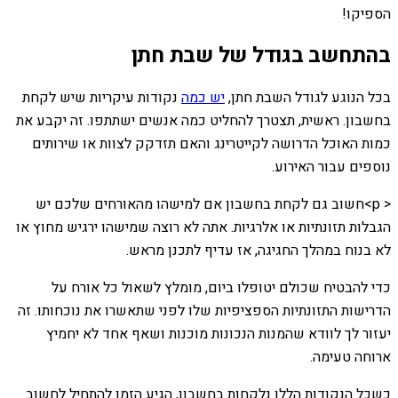
הספיקו!
בהתחשב בגודל של שבת חתן
בכל הנוגע לגודל השבת חתן,
יש כמה
נקודות עיקריות שיש לקחת
בחשבון. ראשית, תצטרך להחליט כמה אנשים ישתתפו. זה יקבע את
כמות האוכל הדרושה לקייטרינג והאם תזדקק לצוות או שירותים
נוספים עבור האירוע.
< p>חשוב גם לקחת בחשבון אם למישהו מהאורחים שלכם יש
הגבלות תזונתיות או אלרגיות. אתה לא רוצה שמישהו ירגיש מחוץ או
לא בנוח במהלך החגיגה, אז עדיף לתכנן מראש.
כדי להבטיח שכולם יטופלו ביום, מומלץ לשאול כל אורח על
הדרישות התזונתיות הספציפיות שלו לפני שתאשרו את נוכחותו. זה
יעזור לך לוודא שהמנות הנכונות מוכנות ושאף אחד לא יחמיץ
ארוחה טעימה.
כשכל הנקודות הללו נלקחות בחשבון, הגיע הזמן להתחיל לחשוב