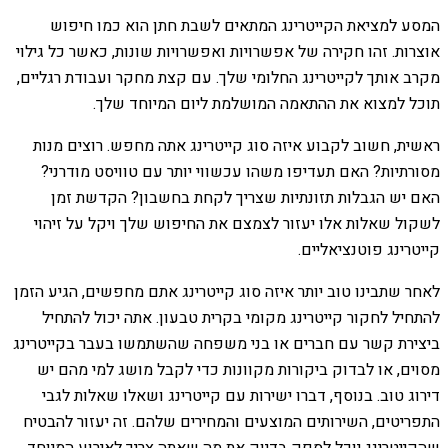
המסע למציאת הקייטרינג המתאים לשבת חתן הוא כמו חיפוש
אוצרות. זהו חקירה של אפשרויות ואפשרויות שונות, כאשר כל גילוי
מקרב אותך לקייטרינג החלומי שלך. עם קצת מחקר ועבודת רגליים,
תוכל למצוא את ההתאמה המושלמת ליום המיוחד שלך.
ראשית, חשוב לקבוע איזה סוג קייטרינג אתה מחפש. רוצים מנות
מסורתיות? האם תעדיפו משהו עכשווי יותר עם טוויסט מודרני?
האם יש הגבלות תזונתיות שצריך לקחת בחשבון? הקדשת זמן
לשקול שאלות אלו יעזור לצמצם את החיפוש שלך ויקל על זיהוי
קייטרינג פוטנציאליים.
לאחר שתבינו טוב יותר איזה סוג קייטרינג אתם מחפשים, הגיע הזמן
להתחיל לחקור קייטרינג מקומי בקרית טבעון. אתה יכול להתחיל
ביצירת קשר עם חברים או בני משפחה שהשתמשו בעבר בקייטרינג
מסוים, או לבדוק ביקורות מקוונות כדי לקבל מושג למי מהם יש
דירוג טוב. בנוסף, דברו ישירות עם קייטרינג ושאלו שאלות לגבי
התפריטים, השירותים המוצעים והמחירים שלהם. זה יעזור להבטיח