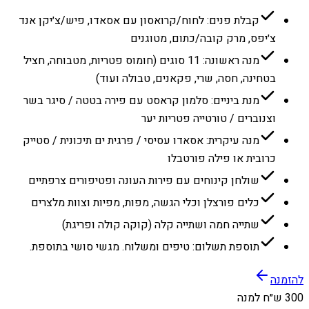
קבלת פנים: לחוח/קרואסון עם אסאדו, פיש/צ׳יקן אנד
צ׳יפס, מרק קובה/כתום, מטוגנים
מנה ראשונה: 11 סוגים (חומוס פטריות, מטבוחה, חציל
בטחינה, חסה, שרי, פקאנים, טבולה ועוד)
מנת ביניים: סלמון קראסט עם פירה בטטה / סיגר בשר
וצנוברים / טורטייה פטריות יער
מנה עיקרית: אסאדו עסיסי / פרגית ים תיכונית / סטייק
כרובית או פילה פורטבלו
שולחן קינוחים עם פירות העונה ופטיפורים צרפתיים
כלים פורצלן וכלי הגשה, מפות, מפיות וצוות מלצרים
שתייה חמה ושתייה קלה (קוקה קולה ופריגת)
תוספת תשלום: טיפים ומשלוח. מגשי סושי בתוספת.
להזמנה
300 ש״ח למנה