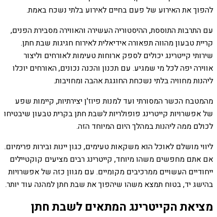
להפוך את האירוע של פעם בחיים לאירוע בלתי נשכח באמת.
עם התרבות התוססת, ההיסטוריה העשירה והאווירה מסבירת הפנים,
קריית טבעון מהווה תפאורה אידיאלית לאירוח חגיגות שבת חתן.
שירותי קייטרינג יכולים לספק ארוחות טעימות לאורחים וליצור
אווירה יפה לכל מי שמגיע. עם תכנון והכנה נכונים, האורחים יוכלו
ליהנות מחוויה בלתי נשכחת החוגגת אהבה ומחויבות.
מהמטבח הכשר המסורתי ועד למנות פיוז'ן יצירתיות, קיימות שפע
של אפשרויות קייטרינג פופולריות לשבת חתן בקרית טבעון שיבטיחו
לכולם ממה ליהנות במהלך היום המיוחד הזה.
ליווי מושלם לאוכל הוא משקאות טעימים, כגון יינות ובירות פרימיום.
אם אתם מחפשים משהו מיוחד, קייטרינג רבים מציעים קוקטיילים
ייחודיים העשויים ממרכיבים מקומיים. עם מגוון כזה של אפשרויות
בהישג יד, בטוח תמצא משהו שיהפוך את שבת חתן למהנה עוד יותר.
מציאת הקייטרינג המתאים לשבת חתן