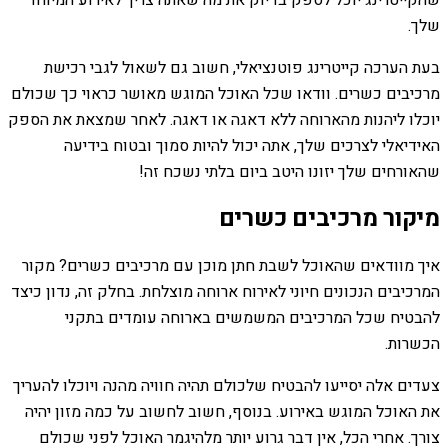
שהקייטרינג יוכל לספק בדיוק את מה שאתה צריך לאירוע המיוחד
שלך.
בעת הערכה קייטרינג פוטנציאלי, חשוב גם לשאול לגבי רכישת
מרכיבים כשרים. וודאו שכל האוכל המוגש מאושר כראוי כך שכולם
יוכלו ליהנות מהארוחה ללא דאגה או דאגה. לאחר שמצאת את הספק
האידיאלי לצרכים שלך, אתה יכול להיות סמוך ובטוח בידיעה
שהאורחים שלך יזונו היטב ביום בלתי נשכח זה!
מיקור מרכיבים כשרים
איך מוודאים שהאוכל לשבת חתן מוכן עם מרכיבים כשרים? מקור
המרכיבים הנכונים חיוני לאירוח ארוחה מוצלחת. בחלק זה, נדון כיצד
להבטיח שכל המרכיבים המשמשים בארוחה עומדים בתקני
הכשרות.
צעדים אלה יסייעו להבטיח שלכולם תהיה חוויה מהנה ויוכלו להעריך
את האוכל המוגש באירוע. בנוסף, חשוב לחשוב על כמה מזון יהיה
צורך. אחרי הכל, אין דבר גרוע יותר מלהיגמר האוכל לפני שכולם