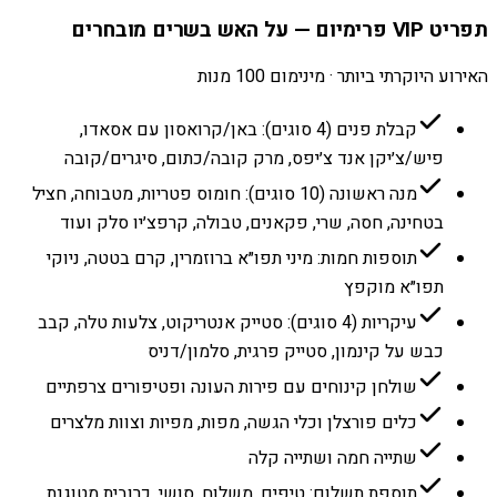
תפריט VIP פרימיום — על האש בשרים מובחרים
האירוע היוקרתי ביותר · מינימום 100 מנות
קבלת פנים (4 סוגים): באן/קרואסון עם אסאדו,
פיש/צ׳יקן אנד צ׳יפס, מרק קובה/כתום, סיגרים/קובה
מנה ראשונה (10 סוגים): חומוס פטריות, מטבוחה, חציל
בטחינה, חסה, שרי, פקאנים, טבולה, קרפצ׳יו סלק ועוד
תוספות חמות: מיני תפו״א ברוזמרין, קרם בטטה, ניוקי
תפו״א מוקפץ
עיקריות (4 סוגים): סטייק אנטריקוט, צלעות טלה, קבב
כבש על קינמון, סטייק פרגית, סלמון/דניס
שולחן קינוחים עם פירות העונה ופטיפורים צרפתיים
כלים פורצלן וכלי הגשה, מפות, מפיות וצוות מלצרים
שתייה חמה ושתייה קלה
תוספת תשלום: טיפים, משלוח, סושי, כרובית מטוגנת,