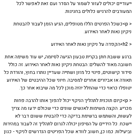
ייעודיים יכולים לעזור לשמור על הסדר ועם זאת לאפשר לכל
המעורבים להרגיש כלולים בחגיגות.
< p>כשכל הפרטים הללו מטופלים, הגיע הזמן לעבור להבטחת
ניקיון נאות לאחר האירוע.
< h2>הקפדה על ניקיון נאות לאחר האירוע
ברגע ששבת חתן בקרית טבעון הגיעה לסיומה, יש עוד משימה אחת
חשובה מאוד להשלים: הבטחת ניקיון נאות לאחר האירוע. זה כולל
סידור קישוטים, פינוי כל מזון ושתייה שעדיין נותרו בחוץ, והורדת כל
תאורה או אביזרים אחרים למסיבה. חיוני שכל ההיבטים של האירוע
יטופלו כראוי כדי שהחלל יהיה מוכן לכל מה שיבוא אחר כך.
< p>קיום תוכנית לתהליך הניקוי יכול להפוך אותו להרבה פחות
מכריע. הקצה משימות לאנשים שונים כדי שכולם ידעו מה צריך
לעשות, והשתמש ברשימת בדיקה כדי להבטיח ששום דבר לא
יישכח. כל הידיים על הסיפון יכולה לגרום לתהליך זה לעבור במהירות
וביעילות. כמו כן, חשוב לוודא שכל הפריטים הנדרשים לניקוי - כגון