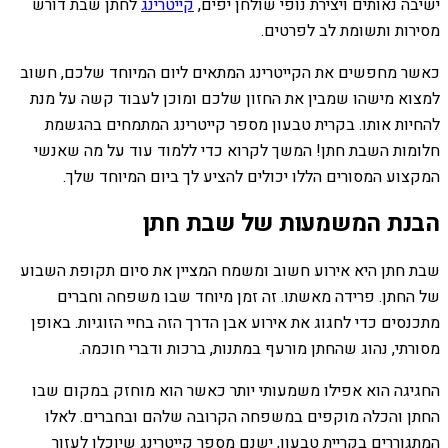
ישיבה נאותים ויצירת נופי שולחן יפים,
קייטרינג
לחתן שבת דורש
מסירות ותשומת לב לפרטים.
כאשר מחפשים את הקייטרינג המתאים ליום המיוחד שלכם, חשוב
למצוא מישהו שמבין את החזון שלכם ומוכן לעבוד קשה על מנת
להחיות אותו. בקרית טבעון מספר קייטרינג המתמחים בהגשמת
חלומות השבת חתן! המשך לקרוא כדי ללמוד עוד על מה שאנשי
המקצוע המסורים הללו יכולים להציע לך ביום המיוחד שלך.
הבנת המשמעות של שבת חתן
שבת חתן היא אירוע חשוב ומשמח המציין את סיום תקופת השבוע
של החתן. פרידה מאשתו. זה זמן מיוחד שבו משפחה וחברים
מתכנסים כדי לחגוג את אירוע אבן הדרך הזה בחיי הזוגיות. באופן
מסורתי, נהוג שהחתן מורעף במתנות, ברכות ודברי חוכמה.
החגיגה הוא אפילו משמעותי יותר כאשר הוא מוחזק במקום שבו
החתן והכלה מוקפים במשפחה הקרובה שלהם ובחברים. לאלו
המתגוררים בקריית טבעון, ישנם מספר קייטרינג שיוכלו לעזור