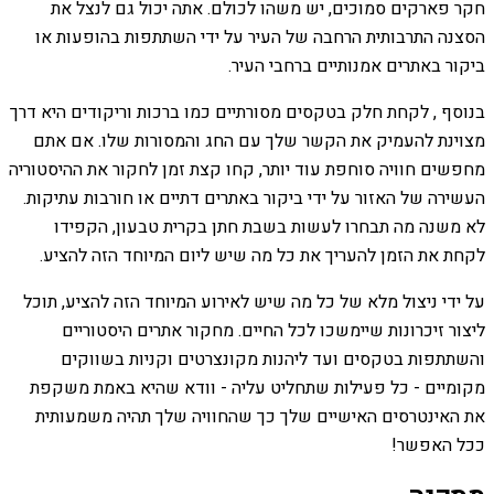
חקר פארקים סמוכים, יש משהו לכולם. אתה יכול גם לנצל את
הסצנה התרבותית הרחבה של העיר על ידי השתתפות בהופעות או
ביקור באתרים אמנותיים ברחבי העיר.
בנוסף , לקחת חלק בטקסים מסורתיים כמו ברכות וריקודים היא דרך
מצוינת להעמיק את הקשר שלך עם החג והמסורות שלו. אם אתם
מחפשים חוויה סוחפת עוד יותר, קחו קצת זמן לחקור את ההיסטוריה
העשירה של האזור על ידי ביקור באתרים דתיים או חורבות עתיקות.
לא משנה מה תבחרו לעשות בשבת חתן בקרית טבעון, הקפידו
לקחת את הזמן להעריך את כל מה שיש ליום המיוחד הזה להציע.
על ידי ניצול מלא של כל מה שיש לאירוע המיוחד הזה להציע, תוכל
ליצור זיכרונות שיימשכו לכל החיים. מחקור אתרים היסטוריים
והשתתפות בטקסים ועד ליהנות מקונצרטים וקניות בשווקים
מקומיים - כל פעילות שתחליט עליה - וודא שהיא באמת משקפת
את האינטרסים האישיים שלך כך שהחוויה שלך תהיה משמעותית
ככל האפשר!