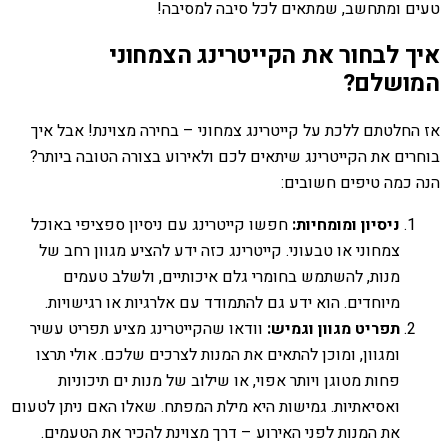
טעים ומתחשב, שמתאים לכל סיבה למסיבה!
איך לבחור את הקייטרינג הצמחוני
המושלם?
אז החלטתם ללכת על קייטרינג צמחוני – בחירה מצוינת! אבל איך
בוחרים את הקייטרינג שיתאים לכם ולאירוע בצורה הטובה ביותר?
הנה כמה טיפים חשובים:
ניסיון ומומחיות:
חפשו קייטרינג עם ניסיון ספציפי באוכל
צמחוני או טבעוני. קייטרינג כזה ידע להציע מגוון רחב של
מנות, להשתמש בחומרי גלם איכותיים, ולשלב טעמים
מיוחדים. הוא ידע גם להתמודד עם אלרגיות או רגישויות.
תפריט מגוון וגמיש:
וודאו שהקייטרינג מציע תפריט עשיר
ומגוון, ומוכן להתאים את המנות לצרכים שלכם. אולי תרצו
פחות מטוגן ויותר אפוי, או שילוב של מנות ים תיכוניות
ואסיאתיות. גמישות היא מילת המפתח. שאלו האם ניתן לטעום
את המנות לפני האירוע – דרך מצוינת להכיר את הטעמים.