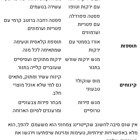
עם ירקות וטופו
עשירה בטעמים.
פסטה פפרדלה
פסטה רחבה ברוטב קרמי עם
עם פטריות
פטריות וערמונים.
וערמונים
אורז בסמטי עם
תוספת קלאסית וטעימה
תוספות
ירקות
שמתאימה לכל מנה.
מגש ירקות שורש
ירקות מתוקים ועסיסיים
בתנור
שעוברים קלייה בתנור.
קינוח עשיר ומתוק, מתאים
מוס שוקולד
קינוחים
גם למי שלא אוכל מוצרי
טבעוני
חלב.
מגש פירות
מבחר פירות צבעוניים
טרופיים
ומרעננים לסיום הארוחה.
אין שום סיבה לחשוב שקייטרינג צמחוני הוא משעמם. להפך, הוא
מלא באפשרויות יצירתיות, טעימות ומזינות שיפתיעו וירגשו את