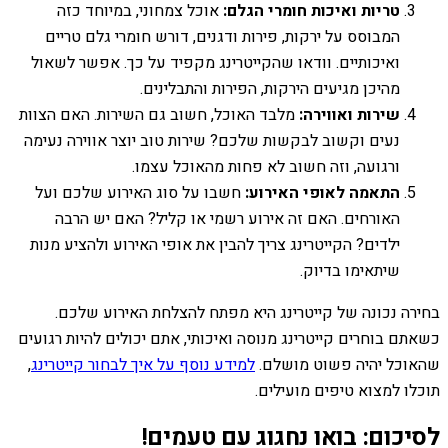
טריות ואיכות חומרי הגלם:
אוכל צמחוני, במיוחד כזה
המבוסס על ירקות, פירות ודגנים, דורש חומרי גלם טריים
ואיכותיים. וודאו שהקייטרינג מקפיד על כך. אפשר לשאול
מהיכן מגיעים הירקות, הפירות והתבלינים.
שירות ואווירה:
מלבד האוכל, חשוב גם השירות. האם הצוות
נעים וקשוב לבקשות שלכם? שירות טוב יוצר אווירה נעימה
ורגועה, וזה חשוב לא פחות מהאוכל עצמו.
התאמה לאופי האירוע:
חשבו על סוג האירוע שלכם ועל
האורחים. האם זה אירוע רשמי או קליל? האם יש הרבה
ילדים? הקייטרינג צריך להבין את אופי האירוע ולהציע מנות
שיתאימו בדיוק.
בחירה נכונה של קייטרינג היא מפתח להצלחת האירוע שלכם.
כשאתם בוחרים קייטרינג מנוסה ואיכותי, אתם יכולים להיות רגועים
שהאוכל יהיה פשוט מושלם.
למידע נוסף על איך לבחור קייטרינג
,
תוכלו למצוא טיפים מועילים.
לסיכום: בואו נחגוג עם טעמים!