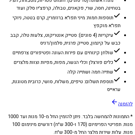
מנה ראשונה (10 סוגים): חומוס פטריות, מטבוחה, חציל
בטחינה, חסה, שרי, פקאנים, טבולה, קרפצ׳יו סלק ועוד
תוספות חמות: מיני תפו״א ברוזמרין, קרם בטטה, ניוקי
תפו״א מוקפץ
עיקריות (4 סוגים): סטייק אנטריקוט, צלעות טלה, קבב
כבש על קינמון, סטייק פרגית, סלמון/דניס
שולחן קינוחים עם פירות העונה ופטיפורים צרפתיים
כלים פורצלן וכלי הגשה, מפות, מפיות וצוות מלצרים
שתייה חמה ושתייה קלה
תוספת תשלום: טיפים, משלוח, סושי, כרובית מטוגנת,
עראייס
להזמנה
* התמונות להמחשה בלבד. ניתן להזמין החל מ-
10
מנות ועד
1000
מנות. תפריטי הפרימיום (170 ו-300 ש״ח) דורשים מינימום 100
מנות. עלות שירות מלצר החל מ-300 ש״ח.