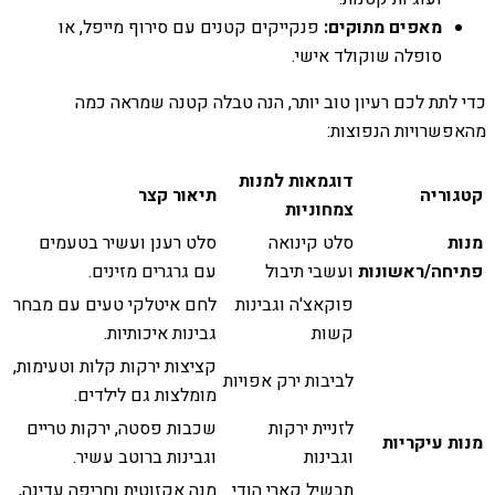
מאפים מתוקים:
פנקייקים קטנים עם סירוף מייפל, או
סופלה שוקולד אישי.
כדי לתת לכם רעיון טוב יותר, הנה טבלה קטנה שמראה כמה
מהאפשרויות הנפוצות:
דוגמאות למנות
קטגוריה
תיאור קצר
צמחוניות
מנות
סלט קינואה
סלט רענן ועשיר בטעמים
פתיחה/ראשונות
ועשבי תיבול
עם גרגרים מזינים.
פוקאצ'ה וגבינות
לחם איטלקי טעים עם מבחר
קשות
גבינות איכותיות.
קציצות ירקות קלות וטעימות,
לביבות ירק אפויות
מומלצות גם לילדים.
לזניית ירקות
שכבות פסטה, ירקות טריים
מנות עיקריות
וגבינות
וגבינות ברוטב עשיר.
תבשיל קארי הודי
מנה אקזוטית וחריפה עדינה,