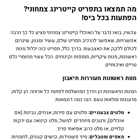
מה תמצאו בתפריט קייטרינג צמחוני?
הפתעות בכל ביס!
עכשיו, בואו נדבר על האוכל! קייטרינג צמחוני מציע כל כך הרבה
אפשרויות, שאפשר להרכיב תפריט שלם, עשיר ומגוון, שיגרום
לכולם ללקק את האצבעות. בדרך כלל, תפריט כזה יכלול מנות
ראשונות, מנות עיקריות, תוספות וקינוחים. הכל עשוי מחומרי גלם
טריים ואיכותיים.
מנות ראשונות מעוררות תיאבון
המנות הראשונות הן הדרך המושלמת לפתוח כל ארוחה. הן קלות,
מרעננות ומלאות טעם. הנה כמה דוגמאות:
סלטים צבעוניים:
סלטים עם פירות, אגוזים, גבינות (אם
אוכלים), ורטבים מיוחדים. למשל, סלט קינואה עם ירקות
קלויים, או סלט כרוב אסיאתי פריך.
מאפים ומטבלים:
מיני פשטידות, קישים קטנים, לחמניות