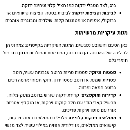
ביס, לצד מטבלי ירקות כמו חציל קלוי וטחינה ירוקה.
לביבות וקציצות ירקות:
לביבות בטטה, קציצות קישואים או
ברוקולי, אפויות או מטוגנות קלות, שילדים ומבוגרים אוהבים.
מנות עיקריות מרשימות
כאן הטעם והשובע נפגשים. המנות העיקריות בקייטרינג צמחוני הן
לב ליבה של הארוחה. הן מורכבות, משביעות ומשלבות מגוון רחב של
חומרי גלם:
פסטות וניוקי:
פסטות טריות ברוטב עגבניות עשיר, רוטב
פטריות שמנת, או רוטב פסטו ירוק. ניוקי תפוחי אדמה רכים
ברוטב חמאה ומרווה.
קדירות ומוקפצים:
קדירת ירקות שורש ברוטב מתוק-מלוח,
תבשיל קארי הודי עם חלב קוקוס וירקות, או מוקפץ אטריות
אורז עם טופו וירקות פריכים.
ממולאים וירקות קלויים:
פלפלים ממולאים באורז וירקות,
קישואים ממולאים, או דלורית אפויה במילוי עשיר. לצד מגשי