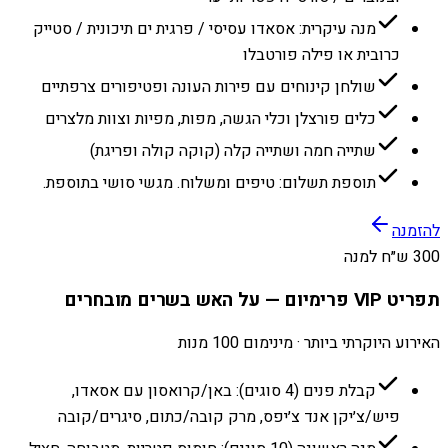
מנה עיקרית: אסאדו עסיסי / פרגית ים תיכונית / סטייק
כרובית או פילה פורטבלו
שולחן קינוחים עם פירות העונה ופטיפורים צרפתיים
כלים פורצלן וכלי הגשה, מפות, מפיות וצוות מלצרים
שתייה חמה ושתייה קלה (קוקה קולה ופריגת)
תוספת תשלום: טיפים ומשלוח. מגשי סושי בתוספת.
להזמנה
300 ש״ח למנה
תפריט VIP פרימיום — על האש בשרים מובחרים
האירוע היוקרתי ביותר · מינימום 100 מנות
קבלת פנים (4 סוגים): באן/קרואסון עם אסאדו,
פיש/צ׳יקן אנד צ׳יפס, מרק קובה/כתום, סיגרים/קובה