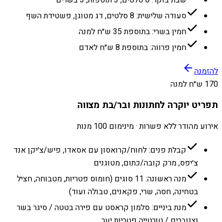
סעודה שלישית: 8 סלטים, דג מטוגן, פשטידת השף
חמין בשרי: בתוספת 35 ש״ח למנה
חמין פרווה: בתוספת 8 ש״ח לאדם
להזמנה
170 ש״ח למנה
תפריט יוקרה לחתונות ובר/בת מצווה
אירוע מהודר ללא פשרות · מינימום 100 מנות
קבלת פנים: לחוח/קרואסון עם אסאדו, פיש/צ׳יקן אנד
צ׳יפס, מרק קובה/כתום, מטוגנים
מנה ראשונה: 11 סוגים (חומוס פטריות, מטבוחה, חציל
בטחינה, חסה, שרי, פקאנים, טבולה ועוד)
מנת ביניים: סלמון קראסט עם פירה בטטה / סיגר בשר
וצנוברים / טורטייה פטריות יער