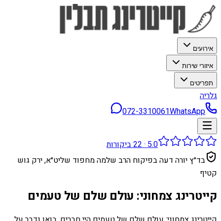
אירועים
איזורי שירות
תפריטים
גלריה
072-3310061
WhatsApp
5.0
·
22
ביקורות
בד״ץ יורה דעה בפיקוח הרב שלמה מחפוד שליט״א, ירק גוש
קטיף
קייטרינג צמחוני: עולם שלם של טעמים
קייטרינג צמחוני: עולם שלם של טעמים היי חברים, בואו נדבר על