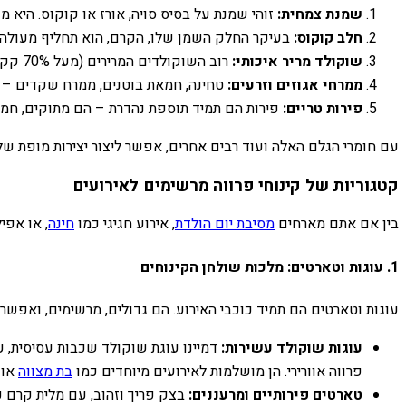
שמנת צמחית:
זוהי שמנת על בסיס סויה, אורז או קוקוס. היא 
חלב קוקוס:
בעיקר החלק השמן שלו, הקרם, הוא תחליף מעולה ל
שוקולד מריר איכותי:
רוב השוקולדים המרירים (מעל 70% קקאו) הם פרווה באופן טבעי, והם הבסיס לקינוחי שוקולד עשירים ומענגים.
ממרחי אגוזים וזרעים:
טחינה, חמאת בוטנים, ממרח שקדים – כ
פירות טריים:
פירות הם תמיד תוספת נהדרת – הם מתוקים, חמצמ
עם חומרי הגלם האלה ועוד רבים אחרים, אפשר ליצור יצירות מופת שלא
קטגוריות של קינוחי פרווה מרשימים לאירועים
בין אם אתם מארחים
מסיבת יום הולדת
, אירוע חגיגי כמו
חינה
, או אפי
1. עוגות וטארטים: מלכות שולחן הקינוחים
עוגות וטארטים הם תמיד כוכבי האירוע. הם גדולים, מרשימים, ואפשר
עוגות שוקולד עשירות:
דמיינו עוגת שוקולד שכבות עסיסית, 
פרווה אוורירי. הן מושלמות לאירועים מיוחדים כמו
בת מצווה
או
טארטים פירותיים ומרעננים:
בצק פריך וזהוב, עם מלית קרם פטי