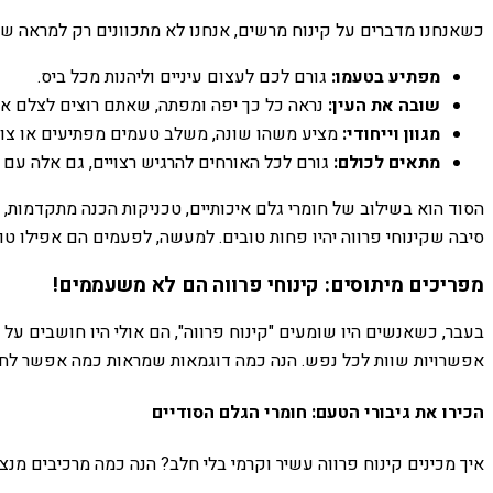
כשאנחנו מדברים על קינוח מרשים, אנחנו לא מתכוונים רק למראה של
מפתיע בטעמו:
גורם לכם לעצום עיניים וליהנות מכל ביס.
שובה את העין:
נראה כל כך יפה ומפתה, שאתם רוצים לצלם או
מגוון וייחודי:
מציע משהו שונה, משלב טעמים מפתיעים או צורו
מתאים לכולם:
גורם לכל האורחים להרגיש רצויים, גם אלה עם ר
הסוד הוא בשילוב של חומרי גלם איכותיים, טכניקות הכנה מתקדמות, ו
סיבה שקינוחי פרווה יהיו פחות טובים. למעשה, לפעמים הם אפילו טוב
מפריכים מיתוסים: קינוחי פרווה הם לא משעממים!
בעבר, כשאנשים היו שומעים "קינוח פרווה", הם אולי היו חושבים על 
אפשרויות שוות לכל נפש. הנה כמה דוגמאות שמראות כמה אפשר לח
הכירו את גיבורי הטעם: חומרי הגלם הסודיים
איך מכינים קינוח פרווה עשיר וקרמי בלי חלב? הנה כמה מרכיבים מנצ