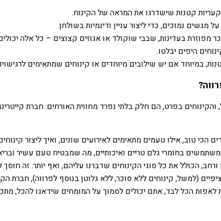
קעריות קטנות שישדרגו את המראה של הקינוח.
 מגשים נמוכים, כדי ליצור עניין ודינמיות בשולחן.
כר מפוזרת בעדינות, שבבי שוקולד או אגוזים קצוצים – כל אלה יכולי
נוחים היפים יבלטו.
ות, במיוחד אם יש שילובים מיוחדים או קינוחים שמתאימים לרגישויות 
רווה?
הקינוחים בפרט, הם חלק בלתי נפרד מחווית האורחים. חברת קייטרינג מ
דים הכי טוב, אילו טעמים מתאימים לאירועים שונים, ואיך ליצור קינוח
שתמשים בחומרי גלם טריים ואיכותיים, מה שמבטיח טעם עשיר ובריא
 ורחב, הכולל את כל סוגי הקינוחים שדברנו עליהם, ואף יותר. זה חוסך 
פיים (למשל, קינוחים ללא סוכר, ללא גלוטן בנוסף לפרווה), חברת הקיי
ת לאפות הכל לבד, אתם יכולים לסמוך על המומחים שידאגו להכל, מתכנ