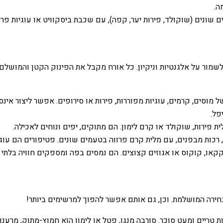
ה.
נים (שוקולד, פירות יער, קפה), עם שכבת ביסקוויט או עוגיות פריכות
לשמור על אלגנטיות וניקיון. כל אורח מקבל את הפינוק הקטן והמושלם
וסים, קרמים, עוגיות מפוררות, פירות או סירופים. אפשר ליצור אינ
פל.
פירות, שוקולד או קרם לימון. הם מתוקים, יפים ונוחים לאכילה.
, רכות מבפנים, עם מלית קרם פרווה בטעמים שונים. פטיפורים הם עוגי
קאו, קוקוס או אגוזים קצוצים. הם נמסים בפה ומספקים חוויה בלתי 
בחירה המושלמת. וכן, גם אותם אפשר להפוך למרשימים ביותר!
 טריים ומעט סוכר. סורבה מנגו, פטל או לימון הוא חמוץ-מתוק, מרענן