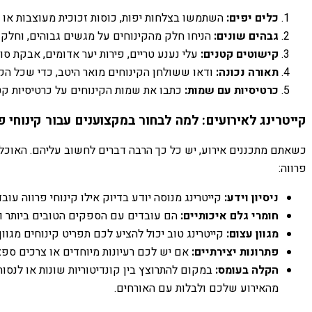
כלים יפים:
השתמשו בצלחות יפות, כוסות זכוכית מעוצבות או 
גבהים שונים:
הניחו חלק מהקינוחים על מגשים גבוהים, וחלק על
קישוטים קטנים:
עלי נענע טריים, פירות יער אדומים, אבקת סו
תאורה נכונה:
ודאו ששולחן הקינוחים מואר היטב, כדי שכל הקי
כרטיסיות עם שמות:
כתבו את שמות הקינוחים על כרטיסיות קטנ
קייטרינג לאירועים: למה לבחור במקצוענים עבור קינוחי פ
כשאתם מתכננים אירוע, יש כל כך הרבה דברים לחשוב עליהם. האוכל, ו
פרווה:
ניסיון וידע:
קייטרינג מנוסה יודע בדיוק אילו קינוחי פרווה עוב
חומרי גלם איכותיים:
הם עובדים עם הספקים הטובים ביותר ומ
מגוון עצום:
קייטרינג טוב יכול להציע לכם תפריט קינוחים מגוון
פתרונות יצירתיים:
אם יש לכם רעיונות מיוחדים או צרכים ספצי
הקלה בעומס:
במקום להתרוצץ בין קונדיטוריות שונות או לנסו
מהאירוע שלכם ולבלות עם האורחים.