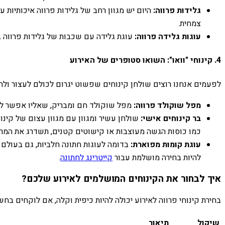
גלידות פרווה:
היום יש מגוון רחב של גלידות פרווה איכותיות 
צמחית.
עוגות גלידה פרווה:
עוגת גלידה עם שכבות של גלידות פרווה בט
4. קינוחי "וואו": השואו סטופרים של האירוע
לפעמים אנחנו רוצים שולחן קינוחים שפשוט יגרום לכולם לעצור ולהת
מפל שוקולד פרווה:
מפל שוקולד חם ומבריק, שאליו אפשר לטבו
בר קינוחים אישי:
שולחן עשיר ומגוון עם מגוון עצום של קינו
כמו כוסות הגשה מעוצבות או קישוטים קטנים, תשדרג את המרא
עוגת קומות מפוארת:
בדומה לעוגות חתונה חלביות, גם בעולם ה
להיות בחירה מושלמת עבור
קייטרינג לחתונה
.
איך לבחור את הקינוחים המושלמים לאירוע שלכם?
בחירת קינוחי פרווה לאירוע יכולה להיות כיפית וקלה, אם לוקחים בחש
שיקול
תיאור