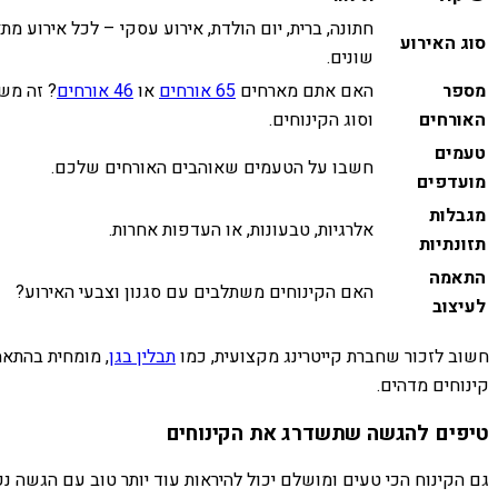
חתונה, ברית, יום הולדת, אירוע עסקי – לכל אירוע מת
סוג האירוע
שונים.
מספר
האם אתם מארחים
65 אורחים
או
46 אורחים
? זה מש
האורחים
וסוג הקינוחים.
טעמים
חשבו על הטעמים שאוהבים האורחים שלכם.
מועדפים
מגבלות
אלרגיות, טבעונות, או העדפות אחרות.
תזונתיות
התאמה
האם הקינוחים משתלבים עם סגנון וצבעי האירוע?
לעיצוב
חשוב לזכור שחברת קייטרינג מקצועית, כמו
תבלין בגן
, מומחית בהתאמ
קינוחים מדהים.
טיפים להגשה שתשדרג את הקינוחים
גם הקינוח הכי טעים ומושלם יכול להיראות עוד יותר טוב עם הגשה נכ