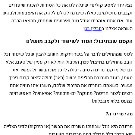
נצא יחד למסע קולינרי שיגלה לנו את כל הסודות להכנת שיפודים
וקבבים מושלמים, כאלה שיגרמו לכולם ללקק את האצבעות ולבקש
עוד. אם אתם אוהבים אוכל טוב ואירועים שמחים, תמצאו הרבה
השראה אצלנו ב
תבלין בגן
.
הקסם שבתיבול: הסוד לשיפוד ולקבב מושלם
לפני שמתחילים לדבר על בשר וירקות, חשוב להבין שכל שיפוד וכל
קבב מתחילים ב
תיבול נכון
. התיבול הוא לא רק עניין של טעם, אלא
גם של מרקם. מרינדה טובה יכולה לרכך את הבשר ולהעשיר את
טעמו, בעוד תערובת תבלינים יבשה (ראב) יכולה ליצור קרום פריך
ועשיר. כשאתם בוחרים את התיבול שלכם, חשבו איזו חוויה אתם
רוצים ליצור: חריפה? מתוקה? ים-תיכונית? אסיאתית? האפשרויות
כמעט בלתי מוגבלות!
מהי מרינדה?
מרינדה היא נוזל שבתוכו משרים את הבשר (או הירקות) לפני הצלייה.
היא בדרך כלל מכילה כמה מרכיבים חשובים: