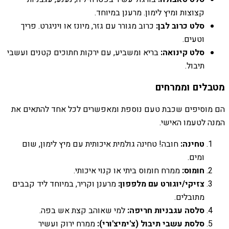
קצוצות ומיץ לימון. מרענן במיוחד.
סלט כרוב לבן:
כרוב מגורר עם גזר, מיונז או ויניגרט. פריך
וטעים.
סלט קינואה:
בריא ומשביע, עם ירקות חתוכים קטנים ועשבי
תיבול.
מטבלים וממרחים
הם מוסיפים שכבת טעם נוספת ומאפשרים לכל אחד להתאים את
המנה לטעמו האישי.
טחינה:
חובה! טחינה גולמית איכותית עם מיץ לימון, שום
ומים.
חומוס:
ממרח חומוס ביתי או קנוי איכותי.
צזיקי/יוגורט עם מלפפון:
מרענן וקריר, במיוחד ליד קבבים
מתובלים.
סלסה עגבניות חריפה:
למי שאוהב קצת אש בפה.
סלסת עשבי תיבול (צ'ימיצ'ורי):
ממרח ירוק ועשיר