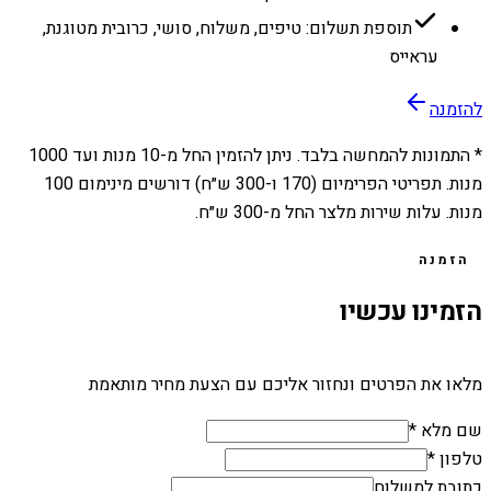
תוספת תשלום: טיפים, משלוח, סושי, כרובית מטוגנת,
עראייס
להזמנה
* התמונות להמחשה בלבד. ניתן להזמין החל מ-
10
מנות ועד
1000
מנות. תפריטי הפרימיום (170 ו-300 ש״ח) דורשים מינימום 100
מנות. עלות שירות מלצר החל מ-300 ש״ח.
הזמנה
הזמינו עכשיו
מלאו את הפרטים ונחזור אליכם עם הצעת מחיר מותאמת
שם מלא *
טלפון *
כתובת למשלוח