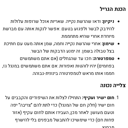
הכנת הגריל
ניקיון:
ודאו שהרשת נקייה. שאריות אוכל שרופות עלולות
להידבק לבשר ולפגוע בטעם. אפשר לנקות אותה עם מברשת
מיוחדת אחרי שהיא מתחממת.
שימון:
אחרי שהרשת נקייה וחמה, שמן אותה מעט עם חתיכת
בצל טבולה בשמן. זה ימנע הדבקות של הבשר.
טמפרטורה:
חכו עד שהגחלים (אם אתם משתמשים
בפחמים) יהיו לוהטות ואפורות. אם אתם משתמשים במנגל גז,
חממו אותו מראש לטמפרטורה בינונית-גבוהה.
צלייה נכונה
חום ישיר ועקיף:
התחילו לצלות את השיפודים והקבבים על
חום ישיר (חלק חם של המנגל) כדי לתת להם "צריבה" יפה
וטעם מעושן. לאחר מכן, העבירו אותם לחום עקיף (אזור
פחות חם) כדי שימשיכו להתבשל מבפנים בלי להישרף
מבחוץ.