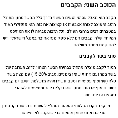
הכוכב השני: הקבבים
הקבב הוא מאכל עסיסי וטעים העשוי בדרך כלל מבשר טחון, מתובל
היטב ומעוצב לצורת אצבעות או קציצות ארוכות. הוא פופולרי מאוד
במטבחים רבים ברחבי העולם, וכל תרבות מביאה לו את הטוויסט
המיוחד שלה. קבבים הם ללא ספק מנה אהובה במנגל הישראלי, ויש
להם קסם מיוחד משלהם.
סוגי בשר לקבבים
הסוד לקבב מוצלח מתחיל בבחירת הבשר הטחון. לרוב, תערובת של
בשר בקר (עם אחוזי שומן בינוניים, סביב 15-20%) עם קצת בשר
טלה (שמוסיף עסיסיות וטעם עשיר) תהיה מושלמת. ישנם גם קבבים
עשויים עוף או הודו טחון, שהם קלים יותר ומתאימים לאוהבי
טעמים עדינים יותר.
קבב בקר:
הקלאסי והאהוב. מומלץ להשתמש בבשר בקר טחון
טרי עם אחוז שומן מתאים כדי שהקבב לא יתייבש.