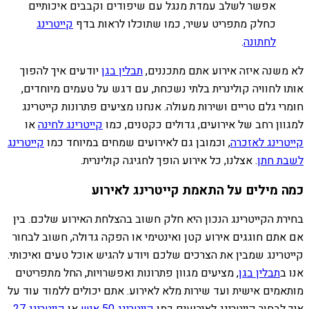
אפשר לשלב עמדת מנגל עם שיפודים וקבבים איכותיים
כחלק מתפריט עשיר, כמו שתוכלו לראות בדף
קייטרינג
לחתונה
.
לא משנה איזה אירוע אתם מתכננים,
תבלין בגן
יודעים איך להפוך
אותו לחוויה קולינרית בלתי נשכחת, עם דגש על טעמים מיוחדים,
חומרי גלם טריים ושירות מעולה. אנחנו מציעים פתרונות קייטרינג
למגוון רחב של אירועים, גדולים כקטנים, כמו
קייטרינג לחינה
או
קייטרינג לאזכרה
, וכמובן גם לאירועים שמחים במיוחד כמו
קייטרינג
לשבת חתן
. אצלנו, כל אירוע הופך לחגיגה קולינרית.
כמה מילים על התאמת קייטרינג לאירוע
בחירת הקייטרינג הנכון היא חלק חשוב בהצלחת האירוע שלכם. בין
אם אתם חוגגים אירוע קטן ואינטימי או הפקה גדולה, חשוב לבחור
קייטרינג שמבין את הצרכים שלכם ויודע להגיש אוכל טעים ואיכותי.
אנו ב
תבלין בגן
, מציעים מגוון פתרונות ואפשרויות, החל מתפריטים
מותאמים אישית ועד שירות מלא לאירוע. אתם יכולים ללמוד עוד על