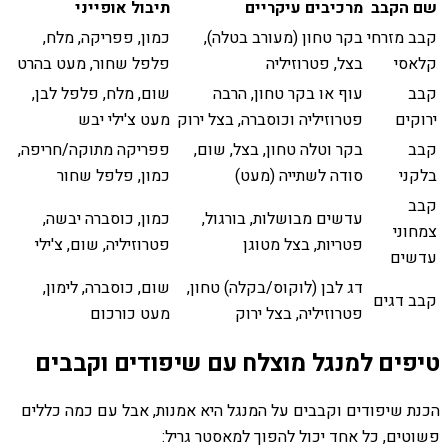
שם הקבב
מרכיבים עיקריים
תיבול אופייני
קבב מזרחי
בקר טחון (מעורב בטלה),
כמון, פפריקה, מלח,
קלאסי
בצל, פטרוזיליה
פלפל שחור, מעט בהרט
קבב
עוף או בקר טחון, הרבה
שום, מלח, פלפל לבן,
ירוקים
פטרוזיליה וכוסברה, בצל ירוק
מעט צ'ילי יבש
קבב
בקר וטלה טחון, בצל, שום,
פפריקה מתוקה/חריפה,
בלקני
סודה לשתייה (מעט)
כמון, פלפל שחור
קבב
עדשים מבושלות, בורגול,
כמון, כוסברה יבשה,
צמחוני
פטריות, בצל מטוגן
פטרוזיליה, שום, צ'ילי
עדשים
דג לבן (לוקוס/בקלה) טחון,
שום, כוסברה, לימון,
קבב דגים
פטרוזיליה, בצל ירוק
מעט כורכום
טיפים למנגל מוצלח עם שיפודים וקבבים
הכנת שיפודים וקבבים על המנגל היא אמנות, אבל עם כמה כללים
פשוטים, כל אחד יכול להפוך למאסטר גריל: