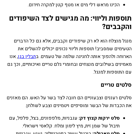
הכינו מראש דלי מים או מטף קטן למקרה חירום.
תוספות וליווי: מה מגישים לצד השיפודים
והקבבים?
מנגל מוצלח הוא לא רק שיפודים וקבבים, אלא גם כל הדברים
הטעימים שמסביב! תוספות וליווי נכונים יכולים להשלים את
הארוחה ולהפוך אותה לחגיגה שלמה של טעמים. ב
תבלין בגן
, אנו
מאמינים בשילובים מנצחים ובחומרי גלם טריים ואיכותיים, וכך גם
עם התוספות למנגל.
סלטים טריים
סלטים רעננים וצבעוניים הם חובה לצד בשר על האש. הם מאזנים
את הכבדות של הבשר ומוסיפים ויטמינים וצבע לשולחן.
סלט ירקות קצוץ דק:
עגבניות, מלפפונים, בצל, פלפל, עם
תיבול של שמן זית, מיץ לימון ומלח. קלאסי וישראלי.
סלט טאבולה:
בורגול עשיר בפטרוזיליה, נענע, עגבניות