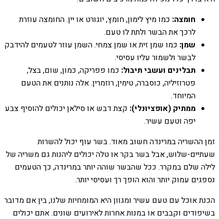
חומצה:
כמו מיץ לימון, חומץ, יוגורט או יין. החומצה עוזרת
לרכך את הבשר ולתת לו טעם.
שמן:
כמו שמן זית או שמן צמחי. השמן עוזר לטעמים להידבק
לבשר ולשמור עליו עסיסי.
תבלינים ועשבי תיבול:
כמו פפריקה, כמון, שום, בצל,
פטרוזיליה, כוסברה, טימין, רוזמרין. אלה נותנים את הטעם
המיוחד.
ממתיק (אופציונלי):
קצת דבש או סילאן יכולים להוסיף צבע
יפה וטעם עשיר.
זמן ההשריה במרינדה חשוב מאוד. בשר עוף יכול להשרות
שעתיים-שלוש, אבל בשר בקר או טלה יכולים ליהנות גם משריה של
לילה שלם במקרר. ככל שהבשר שוהה יותר במרינדה, כך הטעמים
נספגים עמוק יותר והוא הופך רך ועסיסי יותר.
הכנת אוכל עם טעם עשיר ומגוון היא המומחיות שלנו, בין אם מדובר
בשיפודים וקבבים או במנות אחרות לאירועים שונים. אתם יכולים