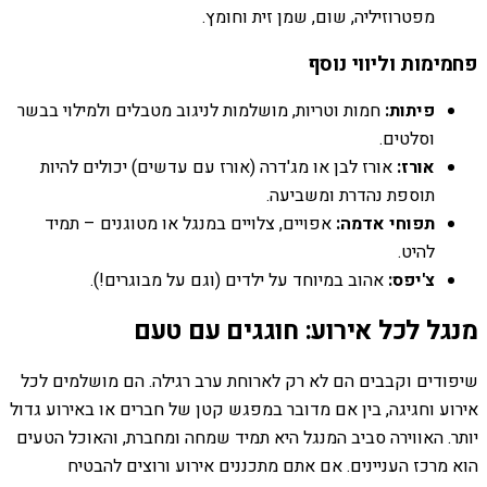
מפטרוזיליה, שום, שמן זית וחומץ.
פחמימות וליווי נוסף
פיתות:
חמות וטריות, מושלמות לניגוב מטבלים ולמילוי בבשר
וסלטים.
אורז:
אורז לבן או מג'דרה (אורז עם עדשים) יכולים להיות
תוספת נהדרת ומשביעה.
תפוחי אדמה:
אפויים, צלויים במנגל או מטוגנים – תמיד
להיט.
צ'יפס:
אהוב במיוחד על ילדים (וגם על מבוגרים!).
מנגל לכל אירוע: חוגגים עם טעם
שיפודים וקבבים הם לא רק לארוחת ערב רגילה. הם מושלמים לכל
אירוע וחגיגה, בין אם מדובר במפגש קטן של חברים או באירוע גדול
יותר. האווירה סביב המנגל היא תמיד שמחה ומחברת, והאוכל הטעים
הוא מרכז העניינים. אם אתם מתכננים אירוע ורוצים להבטיח