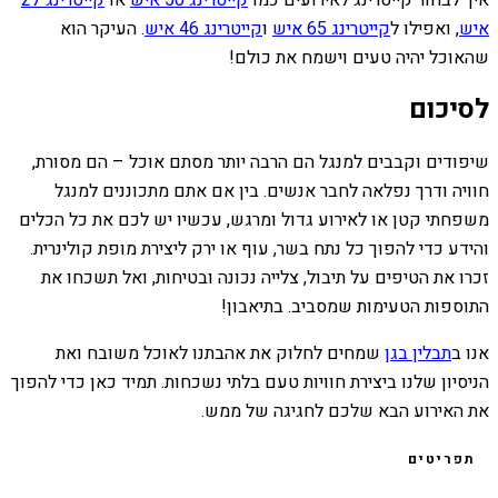
איך לבחור קייטרינג לאירועים כמו
קייטרינג 50 איש
או
קייטרינג 27
איש
, ואפילו ל
קייטרינג 65 איש
ו
קייטרינג 46 איש
. העיקר הוא
שהאוכל יהיה טעים וישמח את כולם!
לסיכום
שיפודים וקבבים למנגל הם הרבה יותר מסתם אוכל – הם מסורת,
חוויה ודרך נפלאה לחבר אנשים. בין אם אתם מתכוננים למנגל
משפחתי קטן או לאירוע גדול ומרגש, עכשיו יש לכם את כל הכלים
והידע כדי להפוך כל נתח בשר, עוף או ירק ליצירת מופת קולינרית.
זכרו את הטיפים על תיבול, צלייה נכונה ובטיחות, ואל תשכחו את
התוספות הטעימות שמסביב. בתיאבון!
אנו ב
תבלין בגן
שמחים לחלוק את אהבתנו לאוכל משובח ואת
הניסיון שלנו ביצירת חוויות טעם בלתי נשכחות. תמיד כאן כדי להפוך
את האירוע הבא שלכם לחגיגה של ממש.
תפריטים