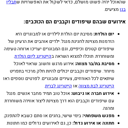
שהאוכל יהיה פשוט מושלם, כדאי לשקול את האפשרויות ש
תבלין
בגן
מציעים.
אירועים שבהם שיפודים וקבבים הם הכוכבים:
יום הולדת:
מסיבת יום הולדת לילדים או למבוגרים היא
הזדמנות מצוינת לחגיגת מנגל. ילדים אוהבים את הרעיון של
שיפודים קטנים וכיפיים, וגם המבוגרים יעריכו ארוחה טעימה
ומשוחררת. תוכלו למצוא השראה ב
קייטרינג ליום הולדת
.
מסיבת בת/בר מצווה:
אירוע מרגש וחשוב שראוי לאוכל
מיוחד. שיפודים וקבבים יכולים להיות חלק מרכזי בתפריט
שיתאים לכל האורחים, צעירים ומבוגרים. לפרטים נוספים ראו
קייטרינג לבת מצווה
או
קייטרינג לברית
.
אירוע חברה או גיבוש:
אוכל טוב תמיד מחבר אנשים. מנגל
עם שיפודים וקבבים הוא דרך מצוינת ליצור אווירה משוחררת
ומהנה.
מפגש משפחתי:
בימי שישי, בחגים או סתם כשבא להתפנק.
חתונה או אירוע גדול:
כן, גם לאירועים גדולים כמו חתונות