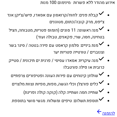
אירוע מהודר ללא פשרות · מינימום 100 מנות
קבלת פנים: לחוח/קרואסון עם אסאדו, פיש/צ׳יקן אנד
צ׳יפס, מרק קובה/כתום, מטוגנים
מנה ראשונה: 11 סוגים (חומוס פטריות, מטבוחה, חציל
בטחינה, חסה, שרי, פקאנים, טבולה ועוד)
מנת ביניים: סלמון קראסט עם פירה בטטה / סיגר בשר
וצנוברים / טורטייה פטריות יער
מנה עיקרית: אסאדו עסיסי / פרגית ים תיכונית / סטייק
כרובית או פילה פורטבלו
שולחן קינוחים עם פירות העונה ופטיפורים צרפתיים
כלים פורצלן וכלי הגשה, מפות, מפיות וצוות מלצרים
שתייה חמה ושתייה קלה (קוקה קולה ופריגת)
תוספת תשלום: טיפים ומשלוח. מגשי סושי בתוספת.
להזמנה