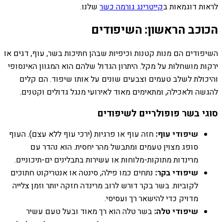
לראות דוגמאות ב
קייטרינג גורמה כשר
שלנו.
הכוכב הראשון: השיפודים
השיפודים הם מנות קטנות וכיפיות שבהן חתיכות בשר, עוף, דגים או
ירקות מושחלות על מקל. היתרון הגדול שלהם הוא המגוון האינסופי
והיכולת לשלב טעמים וצבעים שונים על אותו שיפוד. הם קלים
להגשה ולאכילה, ומתאימים מאוד לאירועי מנגל גדולים וקטנים.
סוגי בשר פופולריים לשיפודים
שיפודי עוף:
חזה עוף או פרגיות (ירכי עוף ללא עצם). העוף
סופג מצוין טעמים ומתבשל מהר יחסית. הוא נהדר עם
מרינדות מתוקות-מלוחות או עשירות בתבלינים ים-תיכוניים.
שיפודי בקר:
נתחים כמו פילה, סינטה או אנטריקוט חתוכים
לקוביות. בשר בקר דורש לרוב מרינדה חזקה יותר וזמן צלייה
מדויק כדי להישאר רך ועסיסי.
שיפודי טלה:
בשר טלה הוא רך מאוד ובעל טעם עשיר