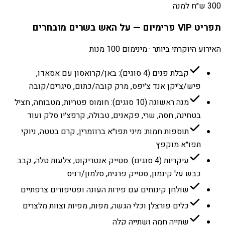
300 ש״ח למנה
תפריט VIP פרימיום — על האש בשרים מובחרים
האירוע היוקרתי ביותר · מינימום 100 מנות
קבלת פנים (4 סוגים): באן/קרואסון עם אסאדו,
פיש/צ׳יקן אנד צ׳יפס, מרק קובה/כתום, סיגרים/קובה
מנה ראשונה (10 סוגים): חומוס פטריות, מטבוחה, חציל
בטחינה, חסה, שרי, פקאנים, טבולה, קרפצ׳יו סלק ועוד
תוספות חמות: מיני תפו״א ברוזמרין, קרם בטטה, ניוקי
תפו״א מוקפץ
עיקריות (4 סוגים): סטייק אנטריקוט, צלעות טלה, קבב
כבש על קינמון, סטייק פרגית, סלמון/דניס
שולחן קינוחים עם פירות העונה ופטיפורים צרפתיים
כלים פורצלן וכלי הגשה, מפות, מפיות וצוות מלצרים
שתייה חמה ושתייה קלה