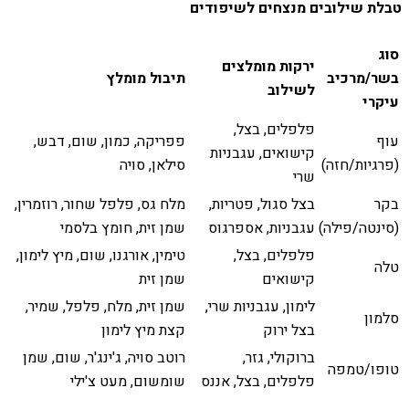
טבלת שילובים מנצחים לשיפודים
סוג
ירקות מומלצים
בשר/מרכיב
תיבול מומלץ
לשילוב
עיקרי
פלפלים, בצל,
עוף
פפריקה, כמון, שום, דבש,
קישואים, עגבניות
(פרגיות/חזה)
סילאן, סויה
שרי
בקר
בצל סגול, פטריות,
מלח גס, פלפל שחור, רוזמרין,
(סינטה/פילה)
עגבניות, אספרגוס
שמן זית, חומץ בלסמי
פלפלים, בצל,
טימין, אורגנו, שום, מיץ לימון,
טלה
קישואים
שמן זית
לימון, עגבניות שרי,
שמן זית, מלח, פלפל, שמיר,
סלמון
בצל ירוק
קצת מיץ לימון
ברוקולי, גזר,
רוטב סויה, ג'ינג'ר, שום, שמן
טופו/טמפה
פלפלים, בצל, אננס
שומשום, מעט צ'ילי