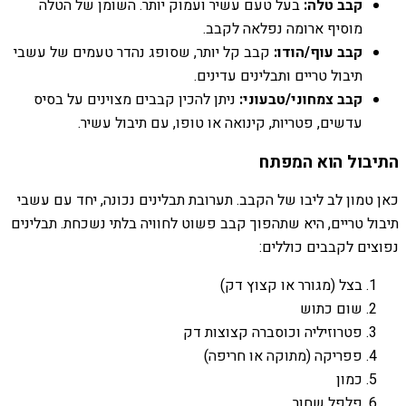
קבב טלה:
בעל טעם עשיר ועמוק יותר. השומן של הטלה
מוסיף ארומה נפלאה לקבב.
קבב עוף/הודו:
קבב קל יותר, שסופג נהדר טעמים של עשבי
תיבול טריים ותבלינים עדינים.
קבב צמחוני/טבעוני:
ניתן להכין קבבים מצוינים על בסיס
עדשים, פטריות, קינואה או טופו, עם תיבול עשיר.
התיבול הוא המפתח
כאן טמון לב ליבו של הקבב. תערובת תבלינים נכונה, יחד עם עשבי
תיבול טריים, היא שתהפוך קבב פשוט לחוויה בלתי נשכחת. תבלינים
נפוצים לקבבים כוללים:
בצל (מגורר או קצוץ דק)
שום כתוש
פטרוזיליה וכוסברה קצוצות דק
פפריקה (מתוקה או חריפה)
כמון
פלפל שחור