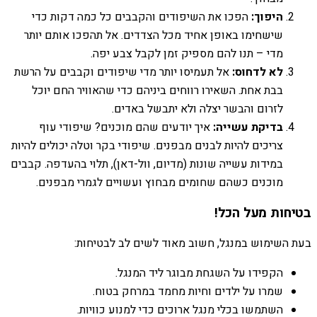
היפוך:
הפכו את השיפודים והקבבים כל כמה דקות כדי
שישחימו באופן אחיד מכל הצדדים. אל תהפכו אותם יותר
מדי – תנו להם מספיק זמן לקבל צבע יפה.
לא לדחוס:
אל תעמיסו יותר מדי שיפודים וקבבים על הרשת
בבת אחת. השאירו רווחים ביניהם כדי שהאוויר החם יוכל
לזרום והבשר יצלה ולא יתבשל באדים.
בדיקת עשייה:
איך יודעים שהם מוכנים? שיפודי עוף
צריכים להיות לבנים מבפנים. שיפודי בקר וטלה יכולים להיות
במידות עשייה שונות (מדיום, וול-דאן), תלוי בהעדפה. קבבים
מוכנים כשהם שחומים מבחוץ ועשויים לגמרי מבפנים.
בטיחות מעל הכל!
בעת השימוש במנגל, חשוב מאוד לשים לב לבטיחות:
הקפידו על השגחת מבוגר ליד המנגל.
שמרו על ילדים וחיות מחמד במרחק בטוח.
השתמשו בכלי מנגל ארוכים כדי למנוע כוויות.