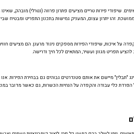
ים. שיפודי פירות טריים מציעים פתרון פרווה (נטרלי) מובהק, שאינו 
ושכת. זהו יתרון עצום, המעניק גמישות בתכנון התפריט ומבטיח שביע
פדה על איכות, שיפודי הפירות מספקים ניגוד מרענן. הם מציעים חווי
 להציע תפריט מגוון ועשיר, המתאים לכל חיך ודרישה.
ג "תבלין" מיישם את אותם סטנדרטים גבוהים גם בבחירת הפירות. אנו 
הפרדת כלי עבודה והקפדה על הנחיות הכשרות, גם כאשר מדובר במוצר 
ם
ציעים. ניתן לשלב בהם כמעט כל פרי, ליצור קומבינציות טעמים וצבעים