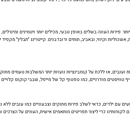
. פירות העונה בשלים באופן טבעי, מכילים יותר ויטמינים ומינרלים, ו
ת, אשכוליות וקיווי; ובאביב, תותים ודובדבנים. קייטרינג "תבלין" מקפ
נות וענבים, או ללכת על קומבינציות נועזות יותר המשלבות טעמים מתוקי
סיף טוויסטים מודרניים, כמו טפטוף קל של מייפל, שבבי קוקוס קלויים
 עם ילדים, כדאי לשלב פירות מתוקים וצבעוניים כמו ענבים ללא גרעינ
 עם לקוחותינו כדי ליצור תפריטים מותאמים אישית, העונים על הצרכים 