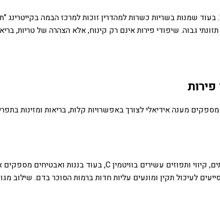
. בעוד שמנות בשריות כשרות למהדרין זוכות למרכז הבמה בקייטרינג "ת
זונתי גבוה. שיפודי פירות אינם רק קינוח, אלא הצהרה של טריות, ברי
פירות
מספקים מענה אידיאלי לצורך באפשרויות קלות, בריאות ומזינות בתפריט
פירות טריים מהווים מקור מצוין למגוון רחב של ויטמינים ומינרלים. תות
ייעים לעיכול תקין ומונעים עליות חדות ברמות הסוכר בדם. שילוב מג