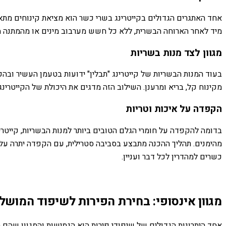
אחד האתגרים הגדולים בקייטרינג בשרי כשר הוא מציאת קינוחים מתאימ
מיד לאחר הארוחה הבשרית, ללא כל חשש מערבוב מינים או מהמתנה ממ
מגוון לצד מנות בשריות
בעוד המנות הבשריות של קייטרינג "תבלין" ידועות בטעמן העשיר ובהק
מקינוח קל, בריא ומרענן. השילוב הזה מדגים את היכולת של הקייטרינג
הקפדה על איכות וטריות
בדומה להקפדה על חומרי הגלם הטובים ביותר למנות הבשריות, קייטרינ
מהימנים. תהליך ההכנה מתבצע בסביבה סטרילית, עם הקפדה יתרה על 
כשרים למהדרין לכל דבר ועניין.
מגוון אינסופי: בחירת הפירות לשיפוד המושל
אחד היתרונות הגדולים של שיפודי פירות הוא הגמישות והמגוון שהם מ