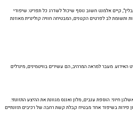
בלין", קיים אלמנט חשוב נוסף שיכול לשדרג כל תפריט: שיפודי
אות ותשומת לב לפרטים הקטנים, המבטיחה חוויה קולינרית מאוזנת
 האירוע. מעבר למראה המרהיב, הם עשירים בוויטמינים, מינרלים
ים, קיווי ותפוזים עשירים בוויטמין C, בעוד בננות ואבטיחים מספקים אשלגן חיוני. הוספת ענבים, מלון ואננס מגוונת את ההיצע התזונתי.
וון פירות בשיפוד אחד מבטיח קבלת קשת רחבה של רכיבים תזונתיים