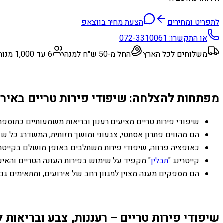
לתפריט ומחירים
הצעת מחיר בווצאפ
או התקשרו:
072-3310061
משלוחים לכל הארץ
החל מ-50 ש״ח למנה
6 עד 1,000 מנות
מפתחות להצלחה: שיפודי פירות טריים באיר
שיפודי פירות טריים מציעים רענון ובריאות משמעותיים כתוספת 
הם מהווים פתרון אסתטי, צבעוני ומושך חזותית, המשדרג כל שול
כאופציה פרווה, שיפודי פירות משתלבים באופן מושלם בקייטר
קייטרינג "
תבלין
" מקפיד על שימוש בפירות העונה הטריים והאיכ
הם מספקים מענה מצוין למגוון רחב של אירועים, ומתאימים גם ל
שיפודי פירות טריים – רעננות, צבע ובריאות ל