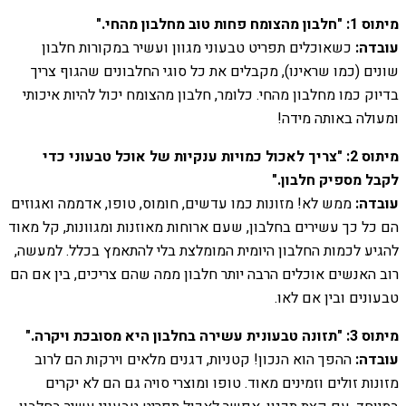
מיתוס 1: "חלבון מהצומח פחות טוב מחלבון מהחי."
עובדה:
כשאוכלים תפריט טבעוני מגוון ועשיר במקורות חלבון
שונים (כמו שראינו), מקבלים את כל סוגי החלבונים שהגוף צריך
בדיוק כמו מחלבון מהחי. כלומר, חלבון מהצומח יכול להיות איכותי
ומעולה באותה מידה!
מיתוס 2: "צריך לאכול כמויות ענקיות של אוכל טבעוני כדי
לקבל מספיק חלבון."
עובדה:
ממש לא! מזונות כמו עדשים, חומוס, טופו, אדממה ואגוזים
הם כל כך עשירים בחלבון, שעם ארוחות מאוזנות ומגוונות, קל מאוד
להגיע לכמות החלבון היומית המומלצת בלי להתאמץ בכלל. למעשה,
רוב האנשים אוכלים הרבה יותר חלבון ממה שהם צריכים, בין אם הם
טבעונים ובין אם לאו.
מיתוס 3: "תזונה טבעונית עשירה בחלבון היא מסובכת ויקרה."
עובדה:
ההפך הוא הנכון! קטניות, דגנים מלאים וירקות הם לרוב
מזונות זולים וזמינים מאוד. טופו ומוצרי סויה גם הם לא יקרים