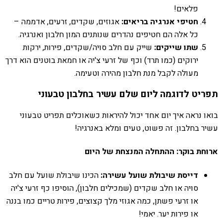
פלאים!
חטיפי אנרגיה בריאים:
אגוזים, שקדים, זרעים, אדממה –
כל אלה הם חטיפים נהדרים שנותנים המון חלבון ואנרגיה.
שתו שייקים:
שייק עם חלב סויה/שקדים, פירות, ירקות
ירוקים (כמו תרד) וכף של זרעי צ'יה או חמאת בוטנים הוא דרך
מעולה לקבל מנת חלבון מהירה וטעימה.
תפריט לדוגמה ליום שלם עשיר בחלבון טבעוני
בואו נראה איך יום אחד יכול להיראות כשאוכלים תפריט טבעוני
עשיר בחלבון. זה פשוט, טעים ומלא באנרגיה!
ארוחת בוקר: ההתחלה המנצחת של היום
דייסת שיבולת שועל עשירה:
הכינו שיבולת שועל עם חלב
סויה או חלב שקדים (שמכילים חלבון), הוסיפו כף זרעי צ'יה
או זרעי פשתן, כמה אגוזי מלך קצוצים, פירות טריים כמו בננה
או פירות יער. יאמי!