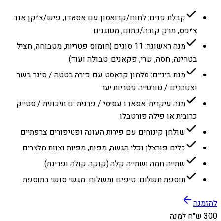
קבלת פנים: לחוח/קרואסון עם אסאדו, פיש/צ׳יקן אנד
צ׳יפס, מרק קובה/כתום, מטוגנים
מנה ראשונה: 11 סוגים (חומוס פטריות, מטבוחה, חציל
בטחינה, חסה, שרי, פקאנים, טבולה ועוד)
מנת ביניים: סלמון קראסט עם פירה בטטה / סיגר בשר
וצנוברים / טורטייה פטריות יער
מנה עיקרית: אסאדו עסיסי / פרגית ים תיכונית / סטייק
כרובית או פילה פורטבלו
שולחן קינוחים עם פירות העונה ופטיפורים צרפתיים
כלים פורצלן וכלי הגשה, מפות, מפיות וצוות מלצרים
שתייה חמה ושתייה קלה (קוקה קולה ופריגת)
תוספת תשלום: טיפים ומשלוח. מגשי סושי בתוספת.
להזמנה
300 ש״ח למנה