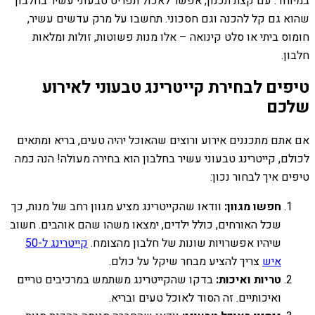
במיוחד. עם קצת תכנון, אפשר לאכול תפריט טבעוני עשיר בחלבון
שהוא גם קל להכנה וגם חסכוני. תחשבו על מרק עדשים עשיר,
חומוס ביתי או סלט קינואה – אלו מנות פשוטות, זולות ומלאות
חלבון.
טיפים לבחירת קייטרינג טבעוני לאירוע
שלכם
אם אתם מתכננים אירוע ורוצים שהאוכל יהיה טעים, בריא ומתאים
לכולם, קייטרינג טבעוני עשיר בחלבון הוא בחירה מעולה! הנה כמה
טיפים איך לבחור נכון:
חפשו מגוון:
וודאו שהקייטרינג מציע מגוון רחב של מנות, כך
שכל האורחים, כולל ילדים, ימצאו משהו שהם אוהבים. חשוב
שיהיו אפשרויות שונות של חלבון מהצומח.
קייטרינג ל-50
איש
צריך להציע מבחר שיקל על כולם.
טריות ואיכות:
בדקו שהקייטרינג משתמש במרכיבים טריים
ואיכותיים. זה הסוד לאוכל טעים ובריא.