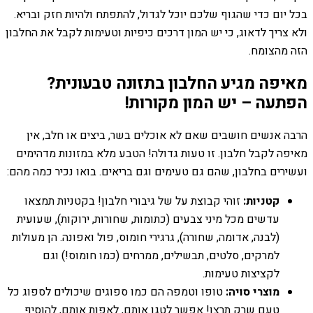
בכל יום כדי שהגוף שלכם יוכל לגדול, להתפתח ולהיות חזק ובריא.
ולא צריך לדאוג, כי יש המון דרכים כיפיות וטעימות לקבל את החלבון
הזה מהצומח.
מאיפה מגיע החלבון בתזונה טבעונית?
הפתעה – יש המון מקורות!
הרבה אנשים חושבים שאם לא אוכלים בשר, ביצים או חלב, אין
מאיפה לקבל חלבון. זו טעות גדולה! הטבע מלא במזונות מדהימים
ועשירים בחלבון, שהם גם טעימים וגם בריאים. בואו נכיר כמה מהם:
קטניות:
זוהי קבוצת על של גיבורי חלבון! בקטניות תמצאו
עדשים מכל מיני צבעים (כתומות, שחורות, ירוקות), שעועית
(לבנה, אדומה, שחורה), גרגירי חומוס, פול ואפונה. הן מעולות
למרקים, סלטים, תבשילים, ממרחים (כמו חומוס!) וגם
לקציצות טעימות.
מוצרי סויה:
טופו וטמפה הם כמו ספוגים שיכולים לספוג כל
טעם שרק תרצו! אפשר לטגן אותם, לאפות אותם, להוסיף