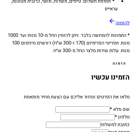
תוספת תשלום: טיפים, משלוח, סושי, כרובית מטוגנת,
עראייס
להזמנה
* התמונות להמחשה בלבד. ניתן להזמין החל מ-
10
מנות ועד
1000
מנות. תפריטי הפרימיום (170 ו-300 ש״ח) דורשים מינימום 100
מנות. עלות שירות מלצר החל מ-300 ש״ח.
הזמנה
הזמינו עכשיו
מלאו את הפרטים ונחזור אליכם עם הצעת מחיר מותאמת
שם מלא *
טלפון *
כתובת למשלוח