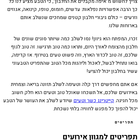
צריך לחשוש מ"איפה מקבלים את החלבון", כי הטבע מציע לנו כל
כך הרבה אפשרויות נפלאות: עדשים, חומוס, טופו, קינואה, אגוזים
וזרעים – כולם גיבורי חלבון קטנים שמחכים שנשלב אותם
בארוחות שלנו.
זכרו, המפתח הוא גיוון! נסו לשלב כמה שיותר סוגים שונים של
חלבון מהצומח לאורך היום, ותראו כמה טוב תרגישו. זה טוב לגוף
שלכם, זה טוב לכדור הארץ, וזה פשוט טעים בטירוף. אז קדימה,
בואו נתחיל לבשל, לאכול וליהנות מכל הטוב שהתפריט הטבעוני
עשיר בחלבון יכול להציע!
אם אתם מחפשים דרך קלה וטעימה לשלב תזונה בריאה וצמחית
באירועים שלכם, אל תשכחו שאוכל טוב וטעים הוא חלק חשוב
מכל חגיגה.
קייטרינג כשר וטעים
שיודע לשלב את העושר של הטבע
יכול להפוך כל מפגש לחוויה בלתי נשכחת.
תפריטים
תפריטים למגוון אירועים