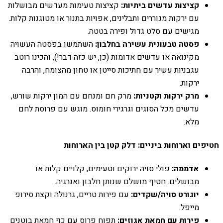
קציצות עדשים ביתיות:
קציצות טעימות מעדשים מבושלות
עם ירקות מגוררים ותבלינים, אפויות בתנור או מטוגנות קלות.
מגישים עם סלט גדול ופירה בטטה.
פסטה טבעונית עשירה בחלבון:
השתמשו בפסטה העשויה
מקינואה או עדשים אדומות (כן, יש כזה דבר!), והכינו רוטב
עגבניות עשיר עם חתיכות סייטן או טחון מהצומח, והרבה
ירקות.
מרק ירקות וקטניות:
מרק חם ומנחם עם המון ירקות שורש,
עדשים מכל הסוגים וגרגירי חומוס. מוגש עם פרוסת לחם
מלא.
חטיפים וארוחות ביניים: דלק קטן בין הארוחות
אדממה:
פולי סויה ירוקים וטעימים, קלויים קלות או
מבושלים. חטיף מושלם שנותן חלבון ואנרגיה.
יוגורט סויה/שקדים:
עם פירות טריים, גרנולה וקצת סירופ
מייפל.
פירות עם חמאת אגוזים:
תפוח פרוס עם כף חמאת בוטנים