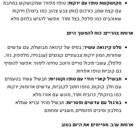
מקושקשת טופו עם ירקות:
טופו מפורר שמקושקש במחבת
עם קצת שמן, כורכום (נותן צבע צהוב כמו ביצה!) וירקות
שאוהבים כמו פלפל, בצל ותרד. אפשר להגיש בלחם מלא.
ארוחת צהריים: כוח להמשך היום
סלט קינואה עשיר:
בסיס של קינואה מבושלת, עם עדשים
שחורות, המון ירקות צבעוניים קצוצים (עגבנייה, מלפפון, גזר,
פלפל), עשבי תיבול טריים ורוטב טחינה לימוני. אפשר להוסיף
גם קוביות טופו אפויות.
תבשיל קארי הודי עם טופו וקטניות:
תבשיל עשיר בטעמים
עם חלב קוקוס, טופו חתוך לקוביות, עדשים אדומות, ירקות
כמו ברוקולי, כרובית ותרד, מוגש עם אורז מלא.
בורגול עם עדשים ופטריות:
תבשיל מהיר ובריא שמלא
בחלבון וסיבים תזונתיים, משביע ומחמם.
ארוחת ערב: מסיימים את היום בטוב