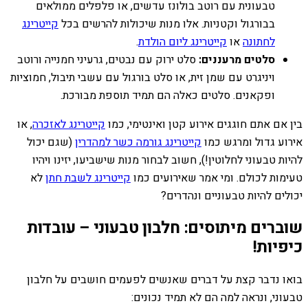
טבעונית עם רוטב בולונז עדשים, או פלפלים ממולאים
בבורגול וקטניות. אלו מנות שיכולות להרשים בכל
קייטרינג
לחתונה
או
קייטרינג ליום הולדת
.
סלטים מרעננים:
סלט ירוק עם נבטים, גרעיני חמנייה ורוטב
ויניגרט עם שמן זית, או סלט בורגול עם עשבי תיבול, חמוציות
ופקאנים. סלטים כאלה הם תמיד תוספת מבורכת.
בין אם אתם חוגגים אירוע קטן ואינטימי, כמו
קייטרינג לאזכרה
, או
אירוע גדול ומרגש כמו
קייטרינג גורמה כשר למהדרין
(שגם יכול
להיות טבעוני לחלוטין!), חשוב לבחור מנות שישביעו, יזינו ויהיו
טעימות לכולם. ומי אמר שאירועים כמו
קייטרינג לשבת חתן
לא
יכולים להיות טבעוניים ונהדרים?
שוברים מיתוסים: חלבון טבעוני – עובדות
כיפיות!
בואו נדבר קצת על דברים שאנשים לפעמים חושבים על חלבון
טבעוני, ונראה למה הם לא תמיד נכונים: