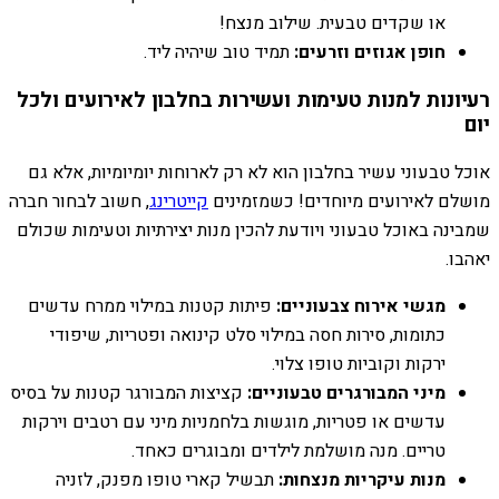
או שקדים טבעית. שילוב מנצח!
חופן אגוזים וזרעים:
תמיד טוב שיהיה ליד.
רעיונות למנות טעימות ועשירות בחלבון לאירועים ולכל
יום
אוכל טבעוני עשיר בחלבון הוא לא רק לארוחות יומיומיות, אלא גם
מושלם לאירועים מיוחדים! כשמזמינים
קייטרינג
, חשוב לבחור חברה
שמבינה באוכל טבעוני ויודעת להכין מנות יצירתיות וטעימות שכולם
יאהבו.
מגשי אירוח צבעוניים:
פיתות קטנות במילוי ממרח עדשים
כתומות, סירות חסה במילוי סלט קינואה ופטריות, שיפודי
ירקות וקוביות טופו צלוי.
מיני המבורגרים טבעוניים:
קציצות המבורגר קטנות על בסיס
עדשים או פטריות, מוגשות בלחמניות מיני עם רטבים וירקות
טריים. מנה מושלמת לילדים ומבוגרים כאחד.
מנות עיקריות מנצחות:
תבשיל קארי טופו מפנק, לזניה