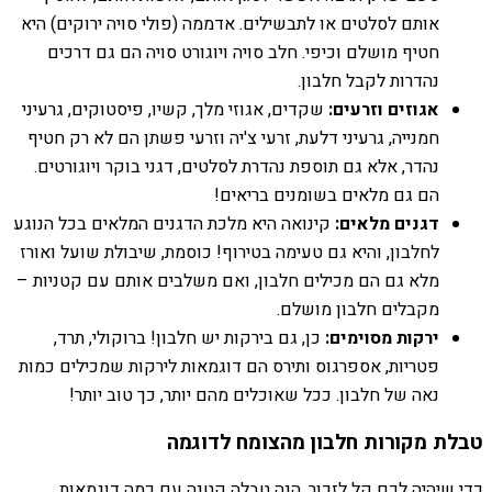
אותם לסלטים או לתבשילים. אדממה (פולי סויה ירוקים) היא
חטיף מושלם וכיפי. חלב סויה ויוגורט סויה הם גם דרכים
נהדרות לקבל חלבון.
אגוזים וזרעים:
שקדים, אגוזי מלך, קשיו, פיסטוקים, גרעיני
חמנייה, גרעיני דלעת, זרעי צ'יה וזרעי פשתן הם לא רק חטיף
נהדר, אלא גם תוספת נהדרת לסלטים, דגני בוקר ויוגורטים.
הם גם מלאים בשומנים בריאים!
דגנים מלאים:
קינואה היא מלכת הדגנים המלאים בכל הנוגע
לחלבון, והיא גם טעימה בטירוף! כוסמת, שיבולת שועל ואורז
מלא גם הם מכילים חלבון, ואם משלבים אותם עם קטניות –
מקבלים חלבון מושלם.
ירקות מסוימים:
כן, גם בירקות יש חלבון! ברוקולי, תרד,
פטריות, אספרגוס ותירס הם דוגמאות לירקות שמכילים כמות
נאה של חלבון. ככל שאוכלים מהם יותר, כך טוב יותר!
טבלת מקורות חלבון מהצומח לדוגמה
כדי שיהיה לכם קל לזכור, הנה טבלה קטנה עם כמה דוגמאות