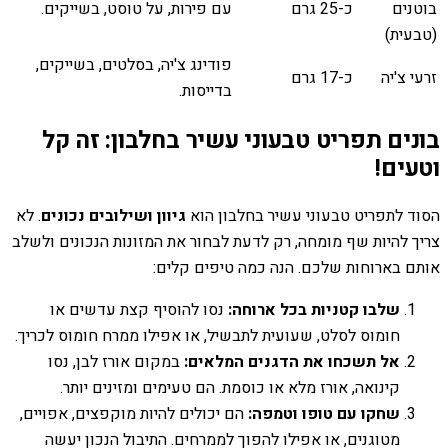
בוטנים
כ-25 גרם
עם פירות, על טוסט, בשייקים.
(טבעית)
פודינג צ'יה, בסלטים, בשייקים,
זרעי צ'יה
כ-17 גרם
בדייסות.
בונים תפריט טבעוני עשיר בחלבון: זה קל
וטעים!
הסוד לתפריט טבעוני עשיר בחלבון הוא
גיוון ושילובים נכונים
. לא
צריך להיות שף מומחה, רק לדעת לבחור את המזונות הנכונים ולשלב
אותם בארוחות שלכם. הנה כמה טיפים קלים:
שלבו קטניות בכל ארוחה:
נסו להוסיף קצת עדשים או
חומוס לסלט, שעועית לתבשיל, או אפילו ממרח חומוס לכריך.
אל תשכחו את הדגנים המלאים:
במקום אורז לבן, נסו
קינואה, אורז מלא או כוסמת. הם טעימים ומזינים יותר.
שחקו עם טופו וטמפה:
הם יכולים להיות מוקפצים, אפויים,
מטוגנים, או אפילו להפוך לממרחים. התיבול הנכון יעשה