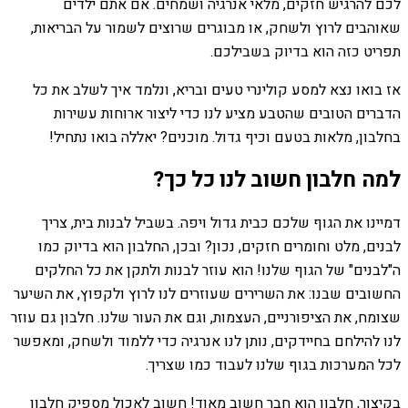
לכם להרגיש חזקים, מלאי אנרגיה ושמחים. אם אתם ילדים
שאוהבים לרוץ ולשחק, או מבוגרים שרוצים לשמור על הבריאות,
תפריט כזה הוא בדיוק בשבילכם.
אז בואו נצא למסע קולינרי טעים ובריא, ונלמד איך לשלב את כל
הדברים הטובים שהטבע מציע לנו כדי ליצור ארוחות עשירות
בחלבון, מלאות בטעם וכיף גדול. מוכנים? יאללה בואו נתחיל!
למה חלבון חשוב לנו כל כך?
דמיינו את הגוף שלכם כבית גדול ויפה. בשביל לבנות בית, צריך
לבנים, מלט וחומרים חזקים, נכון? ובכן, החלבון הוא בדיוק כמו
ה"לבנים" של הגוף שלנו! הוא עוזר לבנות ולתקן את כל החלקים
החשובים שבנו: את השרירים שעוזרים לנו לרוץ ולקפוץ, את השיער
שצומח, את הציפורניים, העצמות, וגם את העור שלנו. חלבון גם עוזר
לנו להילחם בחיידקים, נותן לנו אנרגיה כדי ללמוד ולשחק, ומאפשר
לכל המערכות בגוף שלנו לעבוד כמו שצריך.
בקיצור, חלבון הוא חבר חשוב מאוד! חשוב לאכול מספיק חלבון