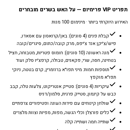
תפריט VIP פרימיום — על האש בשרים מובחרים
האירוע היוקרתי ביותר · מינימום 100 מנות
קבלת פנים (4 סוגים): באן/קרואסון עם אסאדו,
פיש/צ׳יקן אנד צ׳יפס, מרק קובה/כתום, סיגרים/קובה
מנה ראשונה (10 סוגים): חומוס פטריות, מטבוחה, חציל
בטחינה, חסה, שרי, פקאנים, טבולה, קרפצ׳יו סלק ועוד
תוספות חמות: מיני תפו״א ברוזמרין, קרם בטטה, ניוקי
תפו״א מוקפץ
עיקריות (4 סוגים): סטייק אנטריקוט, צלעות טלה, קבב
כבש על קינמון, סטייק פרגית, סלמון/דניס
שולחן קינוחים עם פירות העונה ופטיפורים צרפתיים
כלים פורצלן וכלי הגשה, מפות, מפיות וצוות מלצרים
שתייה חמה ושתייה קלה