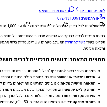
לתפריט ומחירים
הצעת מחיר בווצאפ
או התקשרו:
072-3310061
משלוחים לכל הארץ
החל מ-50 ש״ח למנה
6 עד 1,000 מנות
בחירת תפריט לברית בבוקר היא החלטה מרכזית המשפיעה על חווית האור
תפריט בשרי
כשר למהדרין
המשלב טעמים עשירים, טריות בלתי מתפשרת 
ומלאת אנרגיה.
תמצית המאמר: דגשים מרכזיים לברית מושל
תפריט בשרי כשר למהדרין:
"תבלין" מתמחה בבניית תפריטי בו
איכות וטריות:
אנו משתמשים רק בחומרי הגלם הטובים והטריים ב
התאמה אישית מלאה:
אנו בונים תפריטים המותאמים בדיוק ל
חוויה קולינרית עשירה:
תפריטי הבוקר שלנו משלבים מנות מסורת
שירות מקצועי:
צוות מנוסה ואדיב מלווה אתכם לכל אורך הדרך,
תמחור אטרקטיבי:
אנו מציעים מנות החל מ-50 ש"ח, המבטיחים תמורה מצוינת למחיר ללא פשרות על איכות.