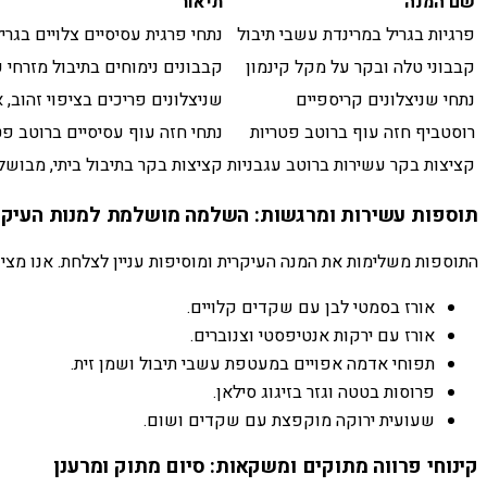
שם המנה
תיאור
פרגיות בגריל במרינדת עשבי תיבול
נתחי פרגית עסיסיים צלויים בגריל
קבבוני טלה ובקר על מקל קינמון
קבבונים נימוחים בתיבול מזרחי 
נתחי שניצלונים קריספיים
שניצלונים פריכים בציפוי זהוב, 
רוסטביף חזה עוף ברוטב פטריות
נתחי חזה עוף עסיסיים ברוטב פטר
קציצות בקר עשירות ברוטב עגבניות
קציצות בקר בתיבול ביתי, מבושלו
תוספות עשירות ומרגשות: השלמה מושלמת למנות העיקר
התוספות משלימות את המנה העיקרית ומוסיפות עניין לצלחת. אנו מציעי
אורז בסמטי לבן עם שקדים קלויים.
אורז עם ירקות אנטיפסטי וצנוברים.
תפוחי אדמה אפויים במעטפת עשבי תיבול ושמן זית.
פרוסות בטטה וגזר בזיגוג סילאן.
שעועית ירוקה מוקפצת עם שקדים ושום.
קינוחי פרווה מתוקים ומשקאות: סיום מתוק ומרענן