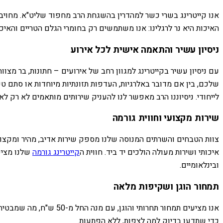
אנו קייטרינג בשרי כשר למהדרין בהשגחת הרב מחפוד שליט"א. מחויבו
האיכות היא נר לרגלינו: אנו משתמשים רק בחומרי הגלם הטריים והאיכות
ניסיון עשיר והתאמה אישית לכל אירוע
עם ניסיון עשיר בקייטרינג למגוון רחב של אירועים – חתונות, בר מצו
שלכם, בין אם מדובר באלרגיות, העדפות תזונתיות מיוחדות או סתם ט
לייחודי. ניסיוננו הרב מאפשר לנו להעניק שירותים מותאמים לא רק לא
שירות מקצועי וחווית גורמה
צוות הטבחים והשרתים המנוסה שלנו מספק שירות אדיב, מהיר ומקצועי
איכותי ושירות מעולה הולכים יד ביד. חווית ה
קייטרינג גורמה
שלנו מציע
ובינלאומיים.
תמחור הוגן ושקיפות מלאה
אנו מציעים תמחור תחרו
כדי שתדעו בדיוק למה לצפות, ללא הפתעות.