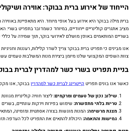
הייחוד של אירוע ברית בבוקר: אווירה ושיקולי
ברית מילה בבוקר היא אירוע בעל אופי מיוחד. היא מתאפיינת באוויר
מציב אתגרים קולינריים ייחודיים, במיוחד כשמדובר בתפריט בשרי. הא
בשריים המותאמים באופן מושלם לאירועי בוקר, תוך שמירה על כללי 
אנו מבינים כי תפריט ברית בבוקר צריך לשדר קלילות, רעננות וחגיגיות
צוות השפים המקצועי שלנו מיומן ביצירת מנות המשלבות טעמים עשיר
בניית תפריט בשרי כשר למהדרין לברית בבוקר
כאשר אנו בונים תפריט
קייטרינג לברית כשר למהדרין
בבוקר, אנו מקפי
שילוב נכון של טעמים ומרקמים:
ליצור חוויה קולינרית מגוונ
טריות בלתי מתפשרת:
שימוש בפירות וירקות עונתיים, בשרים ט
מצגת מרשימה:
המנות מוגשות בצורה אסתטית ומזמינה, המתאימה
גמישות והתאמה:
היכולת להתאים את התפריט לכל העדפה תזונ