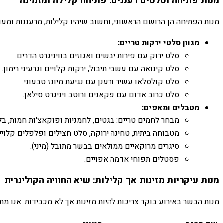
מנות פתיחה וסלטים רעננים: פתיחה קלילה ומזמינה
מנות הפתיחה הן הרושם הראשוני, וחשוב שיהיו קלילות, מרעננות ומעו
מגוון סלטי ירקות טריים:
סלט ירוק עם פירות יבשים ואגוזים בוויניגרט הדרים.
סלט קינואה עם עשבי תיבול, ירקות קלויים וגרעיני רימון.
סלט קולסלאו עשיר ורענן עם נגיעת מיונז טבעוני.
סלט כרוב אדום עם פקאנים ורוטב ויניגרט סילאן.
מטבלים ומאפים:
מבחר לחמים טריים: בגטים, לחמניות ופוקאצ'ות חמות, בלי
מטבוחה ביתית, טחינה ירוקה, סלט חצילים ופלפלים קלויי
סיגרים מרוקאיים ממולאים בבשר מתובל (מיני).
פסטלים תפוחי אדמה אפויים.
מנות עיקריות מזינות אך קלילות: שיא החוויה הקולינרית
מנות הבשר באירוע בוקר צריכות להיות מזינות אך לא מכבידות. אנו 