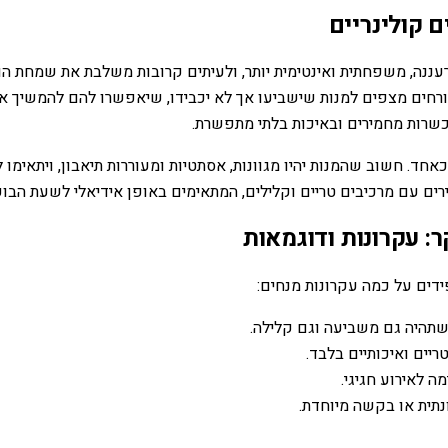
ם קולינריים
ה רעננה, משפחתית ואינטימית יותר, ולעיתים קרובות משלבת את שמחת 
ורחים מצפים למנות שישביעו אך לא יכבידו, שיאפשרו להם להמשיך את י
כשרות מחמירים ובאיכות בלתי מתפשרת.
 כאחד. חשוב שהמנות יהיו מגוונות, אסתטיות ומעוררות תיאבון, ויתאימו
ים עם מרכיבים טריים וקלילים, המתאימים באופן אידיאלי לשעת הבוק
: עקרונות ודוגמאות
דים על כמה עקרונות מנחים:
ת שתהיה גם משביעה וגם קלילה.
ריים ואיכותיים בלבד.
 לאירוע חגיגי.
תית או בקשה מיוחדת.