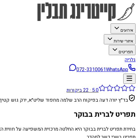
אירועים
איזורי שירות
תפריטים
גלריה
072-3310061
WhatsApp
5.0
·
22
ביקורות
בד״ץ יורה דעה בפיקוח הרב שלמה מחפוד שליט״א, ירק גוש קטיף
תפריט לברית בבוקר
בחירת תפריט לברית בבוקר היא החלטה מרכזית המשפיעה על חווית האור
תפריט בשרי כשר למהדר