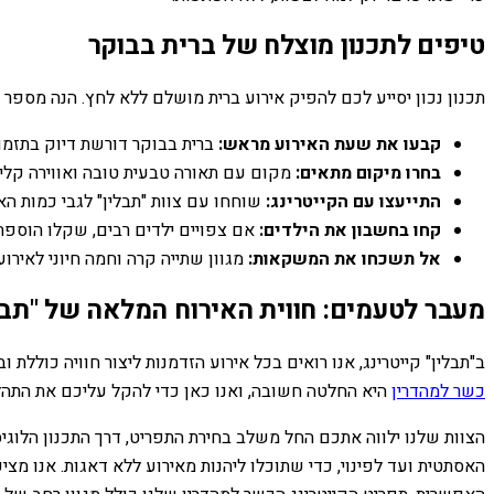
טיפים לתכנון מוצלח של ברית בבוקר
תכנון נכון יסייע לכם להפיק אירוע ברית מושלם ללא לחץ. הנה מספר 
קבעו את שעת האירוע מראש:
ברית בבוקר דורשת דיוק בתזמון
בחרו מיקום מתאים:
מקום עם תאורה טבעית טובה ואווירה קליל
התייעצו עם הקייטרינג:
שוחחו עם צוות "תבלין" לגבי כמות הא
קחו בחשבון את הילדים:
אם צפויים ילדים רבים, שקלו הוספת מ
אל תשכחו את המשקאות:
מגוון שתייה קרה וחמה חיוני לאירוע
מעבר לטעמים: חווית האירוח המלאה של "תבל
ב"תבלין" קייטרינג, אנו רואים בכל אירוע הזדמנות ליצור חוויה כול
כשר למהדרין
היא החלטה חשובה, ואנו כאן כדי להקל עליכם את הת
הצוות שלנו ילווה אתכם החל משלב בחירת התפריט, דרך התכנון הלוגיס
האסתטית ועד לפינוי, כדי שתוכלו ליהנות מאירוע ללא דאגות. אנו מצ