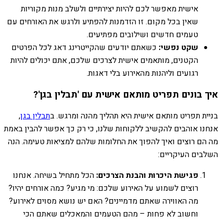
אישית מאפשר לכם להיות יצירתיים ולשלב מנות מקוריות
שאין בכל מקום. זו הזדמנות להפתיע ולרגש את האורחים עם
טעמים חדשים ושילובים מפתיעים.
שקט נפשי:
כשאתם יודעים שהקייטרינג דאג לכל הפרטים
הקטנים, מותאמים אישית לצרכים שלכם, אתם יכולים להיות
רגועים וליהנות מהאירוע בלי דאגות.
איך בונים תפריט מותאם אישית עם 'תבלין בגן'?
בניית תפריט מותאם אישית היא תהליך מהנה ומרגש. ב
תבלין בגן
,
אנחנו אוהבים להקשיב ללקוחות שלנו, כי רק כך אפשר להבין באמת
מה הם רוצים ואיך להפוך את החלומות שלהם למציאות טעימה. הנה
השלבים העיקריים:
פגישת היכרות והבנת הצרכים:
הכל מתחיל בשיחה. אנחנו
רוצים לשמוע על האירוע שלכם: מי מגיע? כמה אורחים יהיו?
מה האווירה שאתם מדמיינים? האם יש נושא מסוים לאירוע?
וחשוב לא פחות – מהם הטעמים והמאכלים שאתם הכי