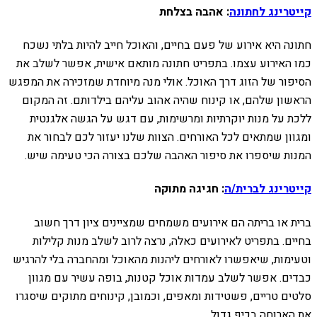
קייטרינג לחתונה
: אהבה בצלחת
חתונה היא אירוע של פעם בחיים, והאוכל חייב להיות בלתי נשכח
כמו האירוע עצמו. בתפריט חתונה מותאם אישית, אפשר לשלב את
הסיפור של הזוג דרך האוכל. אולי מנה מיוחדת שמזכירה את המפגש
הראשון שלהם, או קינוח שהיה אהוב עליהם בילדותם. זה המקום
ללכת על מנות יוקרתיות ומרשימות, עם דגש על הגשה אלגנטית
ומגוון שמתאים לכל האורחים. הצוות שלנו יעזור לכם לבחור את
המנות שיספרו את סיפור האהבה שלכם בצורה הכי טעימה שיש.
קייטרינג לברית/ה
: חגיגה מתוקה
ברית או בריתה הם אירועים משמחים שמציינים ציון דרך חשוב
בחיים. בתפריט לאירועים כאלה, נרצה לרוב לשלב מנות קלילות
וטעימות, שיאפשרו לאורחים ליהנות מהאוכל ומהחברה בלי להרגיש
כבדים. אפשר לשלב עמדות אוכל קטנות, בופה עשיר עם מגוון
סלטים טריים, פשטידות ומאפים, וכמובן, קינוחים מתוקים שיסגרו
את הארוחה בכיף גדול.