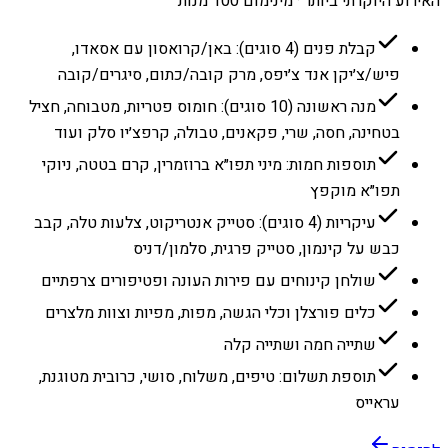
האירוע היוקרתי ביותר · מינימום 100 מנות
קבלת פנים (4 סוגים): באן/קרואסון עם אסאדו,
פיש/צ׳יקן אנד צ׳יפס, מרק קובה/כתום, סיגרים/קובה
מנה ראשונה (10 סוגים): חומוס פטריות, מטבוחה, חציל
בטחינה, חסה, שרי, פקאנים, טבולה, קרפצ׳יו סלק ועוד
תוספות חמות: מיני תפו״א ברוזמרין, קרם בטטה, ניוקי
תפו״א מוקפץ
עיקריות (4 סוגים): סטייק אנטריקוט, צלעות טלה, קבב
כבש על קינמון, סטייק פרגית, סלמון/דניס
שולחן קינוחים עם פירות העונה ופטיפורים צרפתיים
כלים פורצלן וכלי הגשה, מפות, מפיות וצוות מלצרים
שתייה חמה ושתייה קלה
תוספת תשלום: טיפים, משלוח, סושי, כרובית מטוגנת,
עראייס