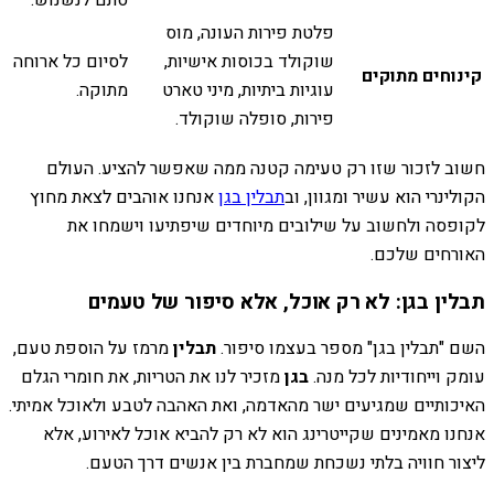
סתם לנשנוש.
פלטת פירות העונה, מוס
שוקולד בכוסות אישיות,
לסיום כל ארוחה
קינוחים מתוקים
עוגיות ביתיות, מיני טארט
מתוקה.
פירות, סופלה שוקולד.
חשוב לזכור שזו רק טעימה קטנה ממה שאפשר להציע. העולם
הקולינרי הוא עשיר ומגוון, וב
תבלין בגן
אנחנו אוהבים לצאת מחוץ
לקופסה ולחשוב על שילובים מיוחדים שיפתיעו וישמחו את
האורחים שלכם.
תבלין בגן: לא רק אוכל, אלא סיפור של טעמים
השם "תבלין בגן" מספר בעצמו סיפור.
תבלין
מרמז על הוספת טעם,
עומק וייחודיות לכל מנה.
בגן
מזכיר לנו את הטריות, את חומרי הגלם
האיכותיים שמגיעים ישר מהאדמה, ואת האהבה לטבע ולאוכל אמיתי.
אנחנו מאמינים שקייטרינג הוא לא רק להביא אוכל לאירוע, אלא
ליצור חוויה בלתי נשכחת שמחברת בין אנשים דרך הטעם.