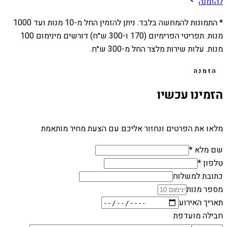
להזמנה
* התמונות להמחשה בלבד. ניתן להזמין החל מ-
10
מנות ועד
1000
מנות. תפריטי הפרימיום (170 ו-300 ש״ח) דורשים מינימום 100
מנות. עלות שירות מלצר החל מ-300 ש״ח.
הזמנה
הזמינו עכשיו
מלאו את הפרטים ונחזור אליכם עם הצעת מחיר מותאמת
שם מלא *
טלפון *
כתובת למשלוח
מספר מנות
תאריך האירוע
חבילה מועדפת