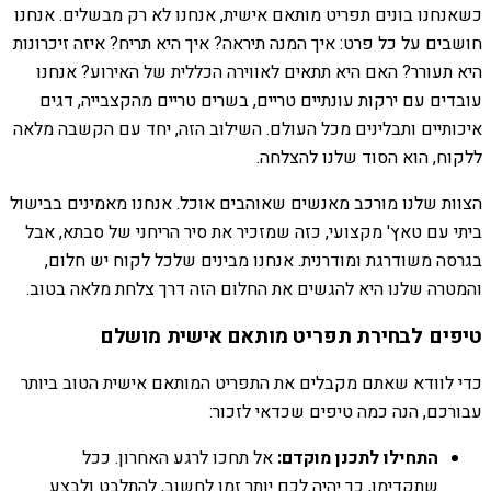
כשאנחנו בונים תפריט מותאם אישית, אנחנו לא רק מבשלים. אנחנו
חושבים על כל פרט: איך המנה תיראה? איך היא תריח? איזה זיכרונות
היא תעורר? האם היא תתאים לאווירה הכללית של האירוע? אנחנו
עובדים עם ירקות עונתיים טריים, בשרים טריים מהקצבייה, דגים
איכותיים ותבלינים מכל העולם. השילוב הזה, יחד עם הקשבה מלאה
ללקוח, הוא הסוד שלנו להצלחה.
הצוות שלנו מורכב מאנשים שאוהבים אוכל. אנחנו מאמינים בבישול
ביתי עם טאץ' מקצועי, כזה שמזכיר את סיר הריחני של סבתא, אבל
בגרסה משודרגת ומודרנית. אנחנו מבינים שלכל לקוח יש חלום,
והמטרה שלנו היא להגשים את החלום הזה דרך צלחת מלאה בטוב.
טיפים לבחירת תפריט מותאם אישית מושלם
כדי לוודא שאתם מקבלים את התפריט המותאם אישית הטוב ביותר
עבורכם, הנה כמה טיפים שכדאי לזכור:
התחילו לתכנן מוקדם:
אל תחכו לרגע האחרון. ככל
שתקדימו, כך יהיה לכם יותר זמן לחשוב, להתלבט ולבצע