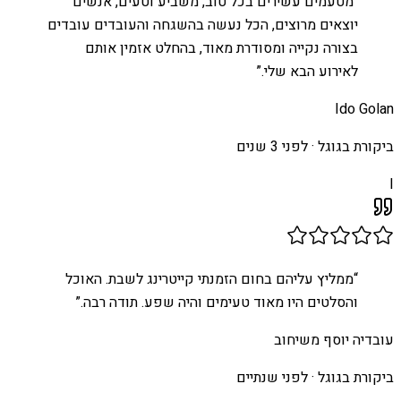
“
מטעמים עשירים בכל טוב, משביע וטעים, אנשים
יוצאים מרוצים, הכל נעשה בהשגחה והעובדים עובדים
בצורה נקייה ומסודרת מאוד, בהחלט אזמין אותם
לאירוע הבא שלי.
”
Ido Golan
ביקורת בגוגל ·
לפני 3 שנים
I
“
ממליץ עליהם בחום הזמנתי קייטרינג לשבת. האוכל
והסלטים היו מאוד טעימים והיה שפע. תודה רבה.
”
עובדיה יוסף משיחוב
ביקורת בגוגל ·
לפני שנתיים