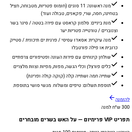
מנה ראשונה: 11 סוגים (חומוס פטריות, מטבוחה, חציל
בטחינה, חסה, שרי, פקאנים, טבולה ועוד)
מנת ביניים: סלמון קראסט עם פירה בטטה / סיגר בשר
וצנוברים / טורטייה פטריות יער
מנה עיקרית: אסאדו עסיסי / פרגית ים תיכונית / סטייק
כרובית או פילה פורטבלו
שולחן קינוחים עם פירות העונה ופטיפורים צרפתיים
כלים פורצלן וכלי הגשה, מפות, מפיות וצוות מלצרים
שתייה חמה ושתייה קלה (קוקה קולה ופריגת)
תוספת תשלום: טיפים ומשלוח. מגשי סושי בתוספת.
להזמנה
300 ש״ח למנה
תפריט VIP פרימיום — על האש בשרים מובחרים