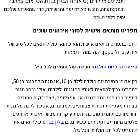
ותבלינים מיוחדים (כי אנחנו 'תבלין בגן'!). הכל מוכן באהבה
ובמקצועיות, מוגש בצורה יפה ומרשימה, כדי שהאירוע שלכם
יהיה בלתי נשכח.
תפריט מותאם אישית לסוגי אירועים שונים
היופי בתפריט מותאם אישית הוא שהוא יכול להתאים לכל סוג של
אירוע, גדול כקטן. הנה כמה דוגמאות:
קייטרינג ליום הולדת
: חגיגה של טעמים לכל גיל
בין אם זו מסיבת יום הולדת לילד בן 10, או חגיגה למבוגר בן 50,
התפריט צריך להתאים לאופי החוגגים. לילדים, אולי נבחר מנות
כיפיות כמו מיני המבורגרים או שניצלונים, לצד ירקות חתוכים
בצורות מעניינות ופירות צבעוניים. למבוגרים, אפשר ללכת על מנות
יותר מורכבות ומגוונות, כמו מנות עיקריות מבשר איכותי או דגים,
סלטים מיוחדים וקינוחים עשירים. ב
תבלין בגן
נדע להתאים את
התפריט לכל יום הולדת, בכל גיל.