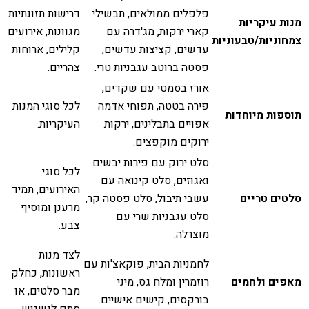
פלפלים ממולאים, תבשילי
דרישות תזונתיות
מנות עיקריות
קארי ירקות, מג'דרה עם
מגוונות, אירועים
צמחוניות/טבעוניות
עדשים, קציצות עדשים,
קלילים, ארוחות
פסטה ברוטב עגבניות טרי.
צהריים.
אורז בסמטי עם שקדים,
פירה בטטה, תפוחי אדמה
לכל סוגי המנות
תוספות מיוחדות
אפויים בתבלינים, ירקות
העיקריות.
ירוקים מוקפצים.
סלט ירוק עם פירות יבשים
לכל סוגי
ואגוזים, סלט קינואה עם
האירועים, תמיד
סלטים טריים
עשבי תיבול, סלט פסטה קר,
מרענן ומוסיף
סלט עגבניות שרי עם
צבע.
מוצרלה.
לצד מנות
לחמניות הבית, פוקאצ'ות עם
ראשונות, כחלק
מאפים ולחמים
רוזמרין ומלח גס, מיני
מבר סלטים, או
בורקסים, קישים אישיים.