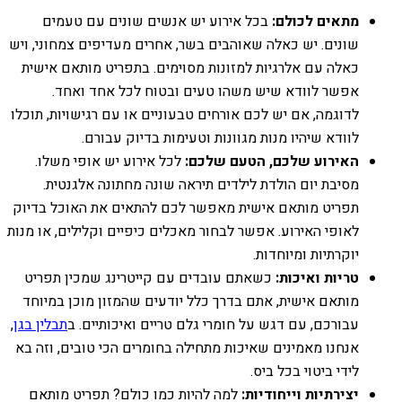
מתאים לכולם:
בכל אירוע יש אנשים שונים עם טעמים
שונים. יש כאלה שאוהבים בשר, אחרים מעדיפים צמחוני, ויש
כאלה עם אלרגיות למזונות מסוימים. בתפריט מותאם אישית
אפשר לוודא שיש משהו טעים ובטוח לכל אחד ואחד.
לדוגמה, אם יש לכם אורחים טבעוניים או עם רגישויות, תוכלו
לוודא שיהיו מנות מגוונות וטעימות בדיוק עבורם.
האירוע שלכם, הטעם שלכם:
לכל אירוע יש אופי משלו.
מסיבת יום הולדת לילדים תיראה שונה מחתונה אלגנטית.
תפריט מותאם אישית מאפשר לכם להתאים את האוכל בדיוק
לאופי האירוע. אפשר לבחור מאכלים כיפיים וקלילים, או מנות
יוקרתיות ומיוחדות.
טריות ואיכות:
כשאתם עובדים עם קייטרינג שמכין תפריט
מותאם אישית, אתם בדרך כלל יודעים שהמזון מוכן במיוחד
עבורכם, עם דגש על חומרי גלם טריים ואיכותיים. ב
תבלין בגן
,
אנחנו מאמינים שאיכות מתחילה בחומרים הכי טובים, וזה בא
לידי ביטוי בכל ביס.
יצירתיות וייחודיות:
למה להיות כמו כולם? תפריט מותאם