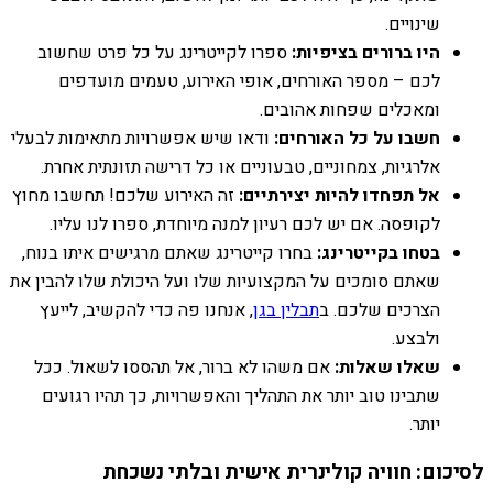
שינויים.
היו ברורים בציפיות:
ספרו לקייטרינג על כל פרט שחשוב
לכם – מספר האורחים, אופי האירוע, טעמים מועדפים
ומאכלים שפחות אהובים.
חשבו על כל האורחים:
ודאו שיש אפשרויות מתאימות לבעלי
אלרגיות, צמחוניים, טבעוניים או כל דרישה תזונתית אחרת.
אל תפחדו להיות יצירתיים:
זה האירוע שלכם! תחשבו מחוץ
לקופסה. אם יש לכם רעיון למנה מיוחדת, ספרו לנו עליו.
בטחו בקייטרינג:
בחרו קייטרינג שאתם מרגישים איתו בנוח,
שאתם סומכים על המקצועיות שלו ועל היכולת שלו להבין את
הצרכים שלכם. ב
תבלין בגן
, אנחנו פה כדי להקשיב, לייעץ
ולבצע.
שאלו שאלות:
אם משהו לא ברור, אל תהססו לשאול. ככל
שתבינו טוב יותר את התהליך והאפשרויות, כך תהיו רגועים
יותר.
לסיכום: חוויה קולינרית אישית ובלתי נשכחת