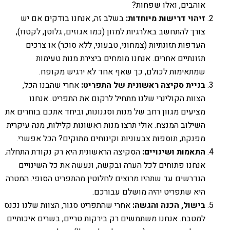
אוהבים, ואלו שפחות?
זיהוי דרישות מיוחדות:
בשלב זה, אנחנו בודקים אם יש
צורך להתחשב באלרגיות למזון (כמו אגוזים, גלוטן, לקטוז),
העדפות תזונתיות (צמחוני, טבעוני, ללא סוכר) או צרכים
תזונתיים אחרים. אנחנו מומחים ביצירת מנות טעימות
שמתאימות לכולם, כך שאף אחד לא ירגיש מקופח.
בניית סקיצה ראשונית של התפריט:
אחרי שהבנו הכל,
הצוות הקולינרי שלנו מתחיל לרקום את התפריט. אנחנו
מציעים מגוון רחב של מנות וסגנונות, וביחד אתכם בוחרים את
השילוב המנצח. אולי תרצו מנות ראשונות קלילות, מנה עיקרית
מפנקת, תוספות צבעוניות וקינוחים מתוקים? הכל אפשרי.
התאמות ושינויים:
הסקיצה הראשונית היא רק נקודת התחלה.
אנחנו פתוחים לכל הערה ובקשה, ונעשה את כל השינויים
הנדרשים עד שתהיו מרוצים לחלוטין מהתפריט הסופי. המטרה
היא שתפריט יהיה מושלם עבורכם.
בישול, הכנה והגשה:
אחרי שהתפריט סגור, הצוות שלנו נכנס
למטבח. אנחנו משתמשים רק בירקות טריים, בשרים איכותיים