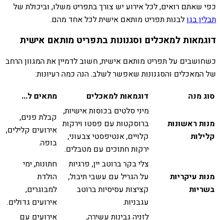
כפי שאתם רואים, לכל אירוע יש צורך בתפריט משלו, וביכולת של
תבלין בגן
לבנות תפריט מותאם אישית לכל אחד מהם.
דוגמאות למאכלים וסגנונות בתפריט מותאם אישית
כשחושבים על תפריט מותאם אישית, חשוב לדמיין את המגוון הרחב
של המאכלים והסגנונות שאפשר לשלב. הנה כמה רעיונות:
סוג מנה
דוגמאות למאכלים
מתאים ל...
מיני סלטים בכוסות אישיות,
קבלת פנים,
מנות ראשונות
ברוסקטות עם פסטו וירקות
אירועים קלילים,
קלילות
קלויים, אנטיפסטי צבעוני,
בופה.
ירקות חתוכים עם מטבלים.
צלי בקר ברוטב יין, פרגיות
חתונות, ימי
מנות עיקריות
על הגריל עם עשבי תיבול,
הולדת
בשריות
קציצות עסיסיות ברוטב
למבוגרים,
עגבניות.
אירועים גדולים.
לזניה גבינות עשירה,
אירועים עם