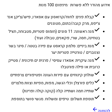
אירוע מהודר ללא פשרות · מינימום 100 מנות
קבלת פנים: לחוח/קרואסון עם אסאדו, פיש/צ׳יקן אנד
צ׳יפס, מרק קובה/כתום, מטוגנים
מנה ראשונה: 11 סוגים (חומוס פטריות, מטבוחה, חציל
בטחינה, חסה, שרי, פקאנים, טבולה ועוד)
מנת ביניים: סלמון קראסט עם פירה בטטה / סיגר בשר
וצנוברים / טורטייה פטריות יער
מנה עיקרית: אסאדו עסיסי / פרגית ים תיכונית / סטייק
כרובית או פילה פורטבלו
שולחן קינוחים עם פירות העונה ופטיפורים צרפתיים
כלים פורצלן וכלי הגשה, מפות, מפיות וצוות מלצרים
שתייה חמה ושתייה קלה (קוקה קולה ופריגת)
תוספת תשלום: טיפים ומשלוח. מגשי סושי בתוספת.
להזמנה