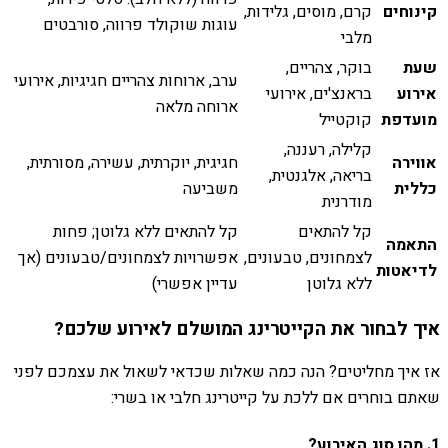
קינוחים
קרם, מוסים, גלידות,
עוגות שוקולד פרווה, סורבטים
מלבי
שעת
בוקר, צהריים,
ערב, ארוחות צהריים חגיגיות, אירועי
אירוע
בראנצ'ים, אירועי
ארוחה מלאה
מועדפת
קוקטייל
קלילה, רעננה,
אווירה
חגיגית, יוקרתית, עשירה, מסורתית,
בריאה, אלגנטית,
כללית
משביעה
מודרנית
קל להתאים
קל להתאים ללא גלוטן; פחות
התאמה
לצמחונים, טבעונים,
אפשרויות לצמחונים/טבעונים (אך
לדיאטות
ללא גלוטן
עדיין אפשרי)
איך לבחור את הקייטרינג המושלם לאירוע שלכם?
אז איך מחליטים? הנה כמה שאלות שכדאי לשאול את עצמכם לפני
שאתם בוחרים אם ללכת על קייטרינג חלבי או בשרי:
1. מהו סוג האירוע?