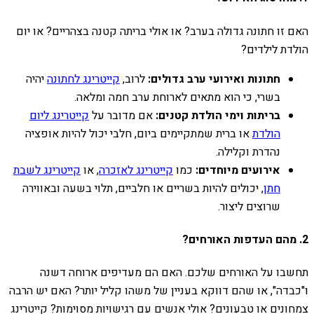
האם זו חתונה גדולה בערב? או אולי בריתה קטנה בצהריים? או יום
הולדת לילדים?
חתונות ואירועי ערב גדולים:
לרוב,
קייטרינג לחתונה
יהיה
בשרי, כי הוא מתאים לארוחת ערב חמה ומלאה.
בריתות וימי הולדת קטנים:
אם מדובר על
קייטרינג ליום
הולדת
או ברית שמתקיימים ביום, חלבי יכול להיות אופציה
נהדרת וקלילה.
אירועים מיוחדים:
כמו
קייטרינג לאזכרה
, או
קייטרינג לשבת
חתן
, יכולים להיות בשריים או חלביים, תלוי בשעה ובאווירה
שרוצים ליצור.
2. מהם העדפות האורחים?
תחשבו על האורחים שלכם. האם הם מעדיפים ארוחה דשנה
ו"כבדה", או שהם דווקא בעניין של משהו קליל יותר? האם יש הרבה
צמחונים או טבעונים? אולי אנשים עם רגישויות מסוימות? קייטרינג