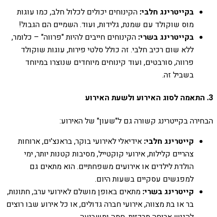
בקייטרינג חלבי:
הקינוחים יכולים לכלול חלב, כמו עוגות
מוס שוקולד עם שמנת, גלידות, ועוד. השמיים הם הגבול!
בקייטרינג בשרי:
הקינוחים חייבים להיות "פרווה" – כלומר,
ללא שום רכיב חלבי. זה כולל סלטי פירות, עוגות שוקולד
פרווה, סורבטים, ועוד קינוחים מיוחדים שנוצרו במיוחד
בשביל זה.
3. התאמה לסוג האירוע ולשעת האירוע
הבחירה בקייטרינג קשורה גם ל"שעון" של האירוע:
קייטרינג חלבי:
אידיאלי לאירועי בוקר, בראנצ'ים, ארוחות
צהריים קלילות, אירועי קוקטייל, מסיבות קטנות יותר, ימי
הולדת לילדים או אירועים משפחתיים. הוא מתאים גם
למפגשים עסקיים בשעות היום.
קייטרינג בשרי:
מתאים באופן מושלם לאירועי ערב, חתונות,
בר או בת מצווה, אירועי חברה גדולים, או כל אירוע שבו רוצים
להגיש ארוחה מרכזית, חמה ומשביעה.