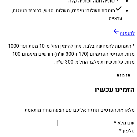
שתייה חמה ושתייה קלה
תוספת תשלום: טיפים, משלוח, סושי, כרובית מטוגנת,
עראייס
להזמנה
* התמונות להמחשה בלבד. ניתן להזמין החל מ-
10
מנות ועד
1000
מנות. תפריטי הפרימיום (170 ו-300 ש״ח) דורשים מינימום 100
מנות. עלות שירות מלצר החל מ-300 ש״ח.
הזמנה
הזמינו עכשיו
מלאו את הפרטים ונחזור אליכם עם הצעת מחיר מותאמת
שם מלא *
טלפון *