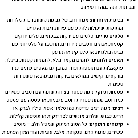
ומגוונות. הנה כמה דוגמאות:
גבינות מיוחדות:
מגוון רחב של גבינות קשות, רכות, מלוחות
ומתוקות, שיכולות להגיע עם פירות, ריבות ואגוזים.
סלטים טריים:
סלטים עם ירקות צבעוניים, עלים ירוקים,
קטניות, אגוזים ורטבים מיוחדים. תחשבו על סלט יווני עם
גבינה בולגרית, או סלט קינואה מרענן.
מאפים ולחמים:
לחמים מקמח מלא, לחמניות קטנות, בייגלה,
פוקאצ'ות עם תוספות ועוד. כמובן גם מאפים שונים כמו
בורקסים, קישים ממולאים בירקות וגבינות, או פשטידות
טעימות.
פסטות וניוקי:
מנות פסטה בצורות שונות עם רטבים עשירים
כמו רוטב שמנת פטריות, רוטב עגבניות, או פסטה עם פסטו.
דגים:
מנות דגים עדינות כמו סלמון אפוי, פילה לברק, או
הרינג כבוש, שלרוב מוגשים לצד ירקות או תוספות קלילות.
קינוחים מתוקים:
כל הטוב המתוק שמכיל חלב – מוסים
עשירים, עוגות קרם, פנקוטה, מלבי, עוגיות ועוד המון הפתעות