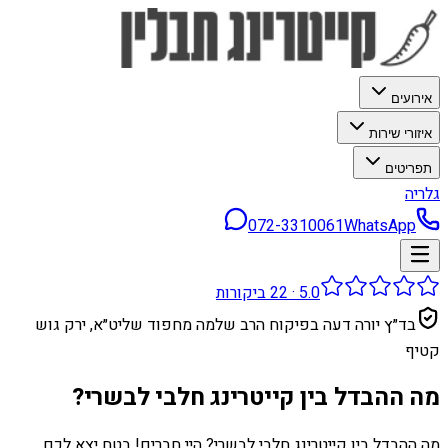
אירועים
איזורי שירות
תפריטים
גלריה
072-3310061
WhatsApp
5.0
·
22
ביקורות
בד״ץ יורה דעה בפיקוח הרב שלמה מחפוד שליט״א, ירק גוש
קטיף
מה ההבדל בין קייטרינג חלבי לבשרי?
מה ההבדל בין קייטרינג חלבי לבשרי? היי חברים! בטח יצא לכם