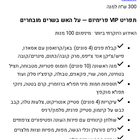
300 ש״ח למנה
תפריט VIP פרימיום — על האש בשרים מובחרים
האירוע היוקרתי ביותר · מינימום 100 מנות
קבלת פנים (4 סוגים): באן/קרואסון עם אסאדו,
פיש/צ׳יקן אנד צ׳יפס, מרק קובה/כתום, סיגרים/קובה
מנה ראשונה (10 סוגים): חומוס פטריות, מטבוחה, חציל
בטחינה, חסה, שרי, פקאנים, טבולה, קרפצ׳יו סלק ועוד
תוספות חמות: מיני תפו״א ברוזמרין, קרם בטטה, ניוקי
תפו״א מוקפץ
עיקריות (4 סוגים): סטייק אנטריקוט, צלעות טלה, קבב
כבש על קינמון, סטייק פרגית, סלמון/דניס
שולחן קינוחים עם פירות העונה ופטיפורים צרפתיים
כלים פורצלן וכלי הגשה, מפות, מפיות וצוות מלצרים