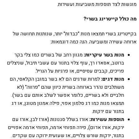
מוגשות לצד תוספות משביעות ועשירות.
מה כולל קייטרינג בשרי?
בקייטרינג בשרי תמצאו מנות "כבדות" יותר, שנותנות תחושה של
ארוחה עשירה ומשביעה. הנה כמה דוגמאות:
מנות בשר עיקריות:
מגוון רחב של בשרים כמו צלי בקר
ברוטב, אסאדו רך, עוף צלוי בתנור עם עשבי תיבול, שניצלים
פריכים, קבבים עסיסיים, או פרגיות על הגריל.
מנות דגים:
למרות שדגים הם לא בשר במובן הקלאסי, הם
משתלבים נהדר בארוחה בשרית כיוון שהם "פרווה" (לא
חלביים ולא בשריים, כלומר אפשר לשלב אותם עם בשר).
תמצאו מנות כמו דג סלמון אפוי, פילה אמנון מטוגן, או דג
בתנור עם ירקות.
תוספות עשירות:
אורז בשלל סגנונות (אורז לבן, אורז עם
ירקות, אורז אדום), פירה תפוחי אדמה, תפוחי אדמה אפויים
בתנור, ירקות שורש צלויים, או שעועית ירוקה עם שקדים.