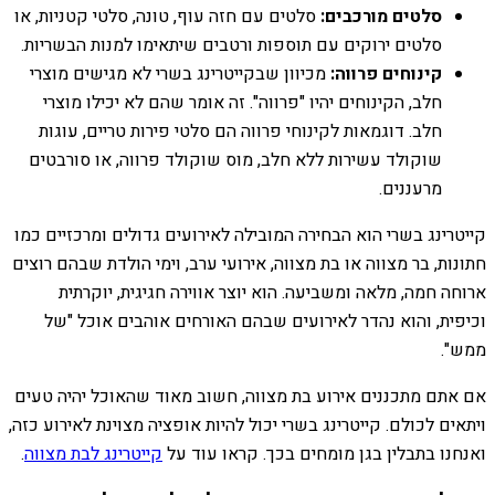
סלטים מורכבים:
סלטים עם חזה עוף, טונה, סלטי קטניות, או
סלטים ירוקים עם תוספות ורטבים שיתאימו למנות הבשריות.
קינוחים פרווה:
מכיוון שבקייטרינג בשרי לא מגישים מוצרי
חלב, הקינוחים יהיו "פרווה". זה אומר שהם לא יכילו מוצרי
חלב. דוגמאות לקינוחי פרווה הם סלטי פירות טריים, עוגות
שוקולד עשירות ללא חלב, מוס שוקולד פרווה, או סורבטים
מרעננים.
קייטרינג בשרי הוא הבחירה המובילה לאירועים גדולים ומרכזיים כמו
חתונות, בר מצווה או בת מצווה, אירועי ערב, וימי הולדת שבהם רוצים
ארוחה חמה, מלאה ומשביעה. הוא יוצר אווירה חגיגית, יוקרתית
וכיפית, והוא נהדר לאירועים שבהם האורחים אוהבים אוכל "של
ממש".
אם אתם מתכננים אירוע בת מצווה, חשוב מאוד שהאוכל יהיה טעים
ויתאים לכולם. קייטרינג בשרי יכול להיות אופציה מצוינת לאירוע כזה,
ואנחנו בתבלין בגן מומחים בכך. קראו עוד על
קייטרינג לבת מצווה
.