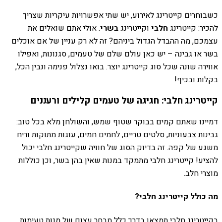
כשבוחרים קייטרינג לאירוע, יש שתי אפשרויות עיקריות שצריך
להכיר: קייטרינג
חלבי
וקייטרינג
בשרי
. אולי אתם שואלים את
עצמכם, מה ההבדל הגדול ביניהם? זה לא רק עניין של אם אוכלים
בשר או גבינה – יש כאן עולם שלם של טעמים, סגנונות, ואפילו
אווירה שונה שכל סוג קייטרינג יוצר. בואו נצלול פנימה ונבין הכל,
בקלות ובכיף!
קייטרינג חלבי: חגיגה של טעמים קלילים ורעננים
דמיינו שאתם קמים בבוקר שטוף שמש, והשולחן מלא בכל טוב:
גבינות צבעוניות, סלטים טריים, לחמים חמים, עוגות מתוקות וריח
משגע של קפה. זה בדיוק הסוג של חוויה שקייטרינג חלבי יכול
להציע! קייטרינג חלבי מתמקד במנות שאין בהן בשר, וכן כוללות
מוצרי חלב.
מה כולל קייטרינג חלבי?
בקייטרינג חלבי תמצאו בדרך כלל מבחר עצום של מנות טעימות