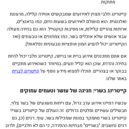
מתוקות.
קייטרינג חלבי מצוין לאירועים שמבקשים אווירה קלילה, מרעננת
ואלגנטית. הוא מושלם לאירועים בשעות היום, כמו בראנצ'ים,
ארוחות צהריים קלילות, או מסיבות קוקטייל. הוא גם בחירה מעולה
עבור אנשים שלא אוכלים בשר, כמו צמחונים או טבעונים (ואז
הקייטרינג יכול להציע המון אופציות טבעוניות נפלאות!).
אם אתם מתכננים אירוע ברית או בריתה, קייטרינג חלבי יכול להיות
בחירה נהדרת, שכן הוא קליל ונעים, במיוחד כשהאירוע מתקיים
בבוקר או בצהריים. תוכלו למצוא מידע נוסף על
קייטרינג לברית
באתר שלנו.
קייטרינג בשרי: חגיגה של עושר וטעמים עמוקים
עכשיו דמיינו אירוע ערב גדול, עם ריחות משגעים של בשר צלוי,
תבשילים עשירים וסלטים גדולים. זה העולם של קייטרינג בשרי!
קייטרינג בשרי מתמקד במנות שמכילות בשר, עוף, דגים (כן, גם
דגים נחשבים "בשריים" מבחינת ההפרדה, כי הם לא חלביים), ולרוב