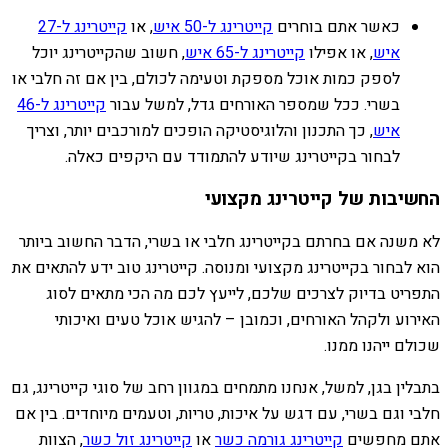
כאשר אתם בוחרים
קייטרינג ל-50 איש
, או
קייטרינג ל-27
איש
, או אפילו
קייטרינג ל-65 איש
, חשוב שהקייטרינג יוכל
לספק כמות אוכל מספקת וטעימה לכולם, בין אם זה חלבי או
בשרי. ככל שמספר האורחים גדל, למשל עבור
קייטרינג ל-46
איש
, כך התכנון והלוגיסטיקה הופכים למורכבים יותר, וצריך
לבחור בקייטרינג שיודע להתמודד עם היקפים כאלה.
החשיבות של קייטרינג מקצועי
לא משנה אם בחרתם בקייטרינג חלבי או בשרי, הדבר החשוב ביותר
הוא לבחור בקייטרינג מקצועי ומנוסה. קייטרינג טוב ידע להתאים את
התפריט בדיוק לצרכים שלכם, לייעץ לכם מה הכי מתאים לסוג
האירוע ולקהל האורחים, וכמובן – להגיש אוכל טעים ואיכותי
שכולם ייהנו ממנו.
בתבלין בגן, למשל, אנחנו מתמחים במגוון רחב של סוגי קייטרינג, גם
חלבי וגם בשרי, עם דגש על איכות, טריות, וטעמים מיוחדים. בין אם
אתם מחפשים
קייטרינג גורמה כשר
או
קייטרינג זול כשר
, הצוות