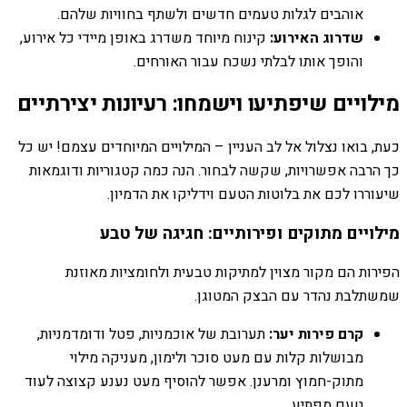
אוהבים לגלות טעמים חדשים ולשתף בחוויות שלהם.
שדרוג האירוע:
קינוח מיוחד משדרג באופן מיידי כל אירוע,
והופך אותו לבלתי נשכח עבור האורחים.
מילויים שיפתיעו וישמחו: רעיונות יצירתיים
כעת, בואו נצלול אל לב העניין – המילויים המיוחדים עצמם! יש כל
כך הרבה אפשרויות, שקשה לבחור. הנה כמה קטגוריות ודוגמאות
שיעוררו לכם את בלוטות הטעם וידליקו את הדמיון.
מילויים מתוקים ופירותיים: חגיגה של טבע
הפירות הם מקור מצוין למתיקות טבעית ולחומציות מאוזנת
שמשתלבת נהדר עם הבצק המטוגן.
קרם פירות יער:
תערובת של אוכמניות, פטל ודומדמניות,
מבושלות קלות עם מעט סוכר ולימון, מעניקה מילוי
מתוק-חמוץ ומרענן. אפשר להוסיף מעט נענע קצוצה לעוד
טעם מפתיע.