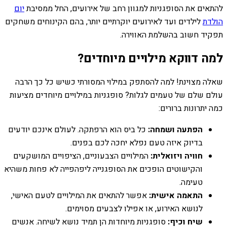
להתאים את הסופגניות למגוון רחב של אירועים, החל ממסיבת
יום
הולדת
לילדים ועד לאירועים יוקרתיים יותר, בהם הקינוחים משחקים
תפקיד חשוב בהשלמת האווירה.
למה דווקא מילויים מיוחדים?
שאלה מצוינת! למה להסתפק במילוי המסורתי כשיש כל כך הרבה
עולם שלם של טעמים לגלות? סופגניות במילויים מיוחדים מציעות
כמה יתרונות ברורים:
הפתעה ושמחה:
כל ביס הוא הרפתקה. לעולם אינכם יודעים
בדיוק איזה טעם נפלא יחכה לכם בפנים.
חוויה ויזואלית:
המילויים הצבעוניים, הציפויים המושקעים
והקישוטים הופכים את הסופגנייה ליפהפייה לא פחות משהיא
טעימה.
התאמה אישית:
אפשר להתאים את המילויים לטעם האישי,
לנושא האירוע, או אפילו לצבעים מסוימים.
שיח וכיף:
סופגניות מיוחדות הן תמיד נושא לשיחה. אנשים