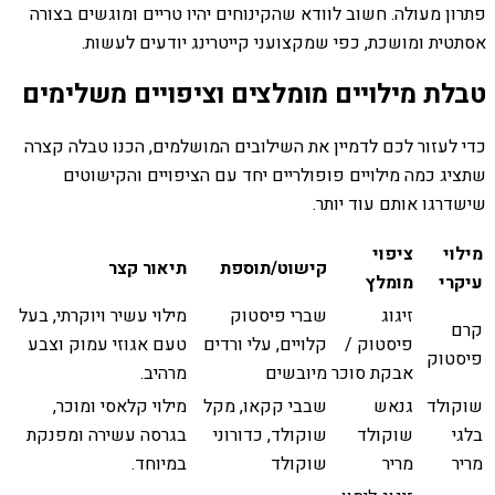
פתרון מעולה. חשוב לוודא שהקינוחים יהיו טריים ומוגשים בצורה
אסתטית ומושכת, כפי שמקצועני קייטרינג יודעים לעשות.
טבלת מילויים מומלצים וציפויים משלימים
כדי לעזור לכם לדמיין את השילובים המושלמים, הכנו טבלה קצרה
שתציג כמה מילויים פופולריים יחד עם הציפויים והקישוטים
שישדרגו אותם עוד יותר.
מילוי
ציפוי
קישוט/תוספת
תיאור קצר
עיקרי
מומלץ
זיגוג
שברי פיסטוק
מילוי עשיר ויוקרתי, בעל
קרם
פיסטוק /
קלויים, עלי ורדים
טעם אגוזי עמוק וצבע
פיסטוק
אבקת סוכר
מיובשים
מרהיב.
שוקולד
גנאש
שבבי קקאו, מקל
מילוי קלאסי ומוכר,
בלגי
שוקולד
שוקולד, כדורוני
בגרסה עשירה ומפנקת
מריר
מריר
שוקולד
במיוחד.