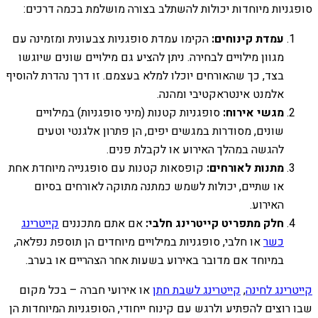
סופגניות מיוחדות יכולות להשתלב בצורה מושלמת בכמה דרכים:
עמדת קינוחים:
הקימו עמדת סופגניות צבעונית ומזמינה עם
מגוון מילויים לבחירה. ניתן להציע גם מילויים שונים שיוגשו
בצד, כך שהאורחים יוכלו למלא בעצמם. זו דרך נהדרת להוסיף
אלמנט אינטראקטיבי ומהנה.
מגשי אירוח:
סופגניות קטנות (מיני סופגניות) במילויים
שונים, מסודרות במגשים יפים, הן פתרון אלגנטי וטעים
להגשה במהלך האירוע או לקבלת פנים.
מתנות לאורחים:
קופסאות קטנות עם סופגנייה מיוחדת אחת
או שתיים, יכולות לשמש כמתנה מתוקה לאורחים בסיום
האירוע.
חלק מתפריט קייטרינג חלבי:
אם אתם מתכננים
קייטרינג
כשר
או חלבי, סופגניות במילויים מיוחדים הן תוספת נפלאה,
במיוחד אם מדובר באירוע בשעות אחר הצהריים או בערב.
קייטרינג לחינה
,
קייטרינג לשבת חתן
או אירועי חברה – בכל מקום
שבו רוצים להפתיע ולרגש עם קינוח ייחודי, הסופגניות המיוחדות הן