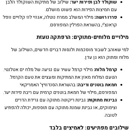
שוקולד לבן ופירות יער:
שילוב של מתיקות השוקולד הלבן
עם חמיצות הפירות הוא פשוט מושלם.
פררו רושה:
מילוי המשלב ממרח נוטלה, אגוזי לוז קלויים וופל
קראנצ'י, בהשראת הפרלין המפורסם.
מילויים מלוחים-מתוקים: הרפתקה נועזת
למי שאוהב לשבור מוסכמות ולנסות דברים חדשים, השילוב של
מלוח ומתוק הוא גן עדן.
קרמל מלוח:
מילוי קרמל עשיר עם נגיעה של מלח ים אטלנטי.
הטעם המלוח מאזן את המתיקות ומעצים את טעם הקרמל.
חמאת בוטנים וריבה:
בהשראת הסנדוויץ' האמריקאי
המפורסם, מילוי של חמאת בוטנים קרמית עם ריבת פירות יער.
גבינות מתוקות:
גבינת ריקוטה מתוקה עם גרידת הדרים
וצימוקים, או גבינת שמנת מתוקה עם תוספות, יכולה להפתיע
לטובה.
שילובים מפתיעים: לאמיצים בלבד