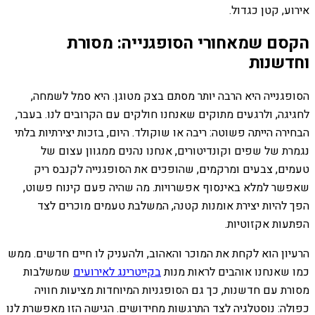
אירוע, קטן כגדול.
הקסם שמאחורי הסופגנייה: מסורת
וחדשנות
הסופגנייה היא הרבה יותר מסתם בצק מטוגן. היא סמל לשמחה,
לחגיגה, ולרגעים מתוקים שאנחנו חולקים עם הקרובים לנו. בעבר,
הבחירה הייתה פשוטה: ריבה או שוקולד. היום, בזכות יצירתיות בלתי
נגמרת של שפים וקונדיטורים, אנחנו נהנים ממגוון עצום של
טעמים, צבעים ומרקמים, שהופכים את הסופגנייה לקנבס ריק
שאפשר למלא באינסוף אפשרויות. מה שהיה פעם קינוח פשוט,
הפך להיות יצירת אומנות קטנה, המשלבת טעמים מוכרים לצד
הפתעות אקזוטיות.
הרעיון הוא לקחת את המוכר והאהוב, ולהעניק לו חיים חדשים. ממש
כמו שאנחנו אוהבים לראות מנות
בקייטרינג לאירועים
שמשלבות
מסורת עם חדשנות, כך גם הסופגניות המיוחדות מציעות חוויה
כפולה: נוסטלגיה לצד התרגשות מחידושים. הגישה הזו מאפשרת לנו