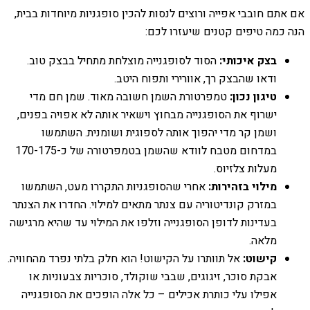
אם אתם חובבי אפייה ורוצים לנסות להכין סופגניות מיוחדות בבית,
הנה כמה טיפים קטנים שיעזרו לכם:
בצק איכותי:
הסוד לסופגנייה מוצלחת מתחיל בבצק טוב.
ודאו שהבצק רך, אוורירי ותפוח היטב.
טיגון נכון:
טמפרטורת השמן חשובה מאוד. שמן חם מדי
ישרוף את הסופגנייה מבחוץ וישאיר אותה לא אפויה בפנים,
ושמן קר מדי יהפוך אותה לספוגית ושומנית. השתמשו
במדחום מטבח לוודא שהשמן בטמפרטורה של כ-170-175
מעלות צלזיוס.
מילוי בזהירות:
אחרי שהסופגניות התקררו מעט, השתמשו
במזרק קונדיטוריה עם צנתר מתאים למילוי. החדרו את הצנתר
בעדינות לדופן הסופגנייה וזלפו את המילוי עד שהיא מרגישה
מלאה.
קישוט:
אל תוותרו על הקישוט! הוא חלק בלתי נפרד מהחוויה.
אבקת סוכר, זיגוגים, שבבי שוקולד, סוכריות צבעוניות או
אפילו עלי כותרת אכילים – כל אלה הופכים את הסופגנייה