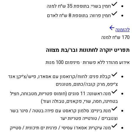
חמין בשרי: בתוספת 35 ש״ח למנה
חמין פרווה: בתוספת 8 ש״ח לאדם
להזמנה
170 ש״ח למנה
תפריט יוקרה לחתונות ובר/בת מצווה
אירוע מהודר ללא פשרות · מינימום 100 מנות
קבלת פנים: לחוח/קרואסון עם אסאדו, פיש/צ׳יקן אנד
צ׳יפס, מרק קובה/כתום, מטוגנים
מנה ראשונה: 11 סוגים (חומוס פטריות, מטבוחה, חציל
בטחינה, חסה, שרי, פקאנים, טבולה ועוד)
מנת ביניים: סלמון קראסט עם פירה בטטה / סיגר בשר
וצנוברים / טורטייה פטריות יער
מנה עיקרית: אסאדו עסיסי / פרגית ים תיכונית / סטייק