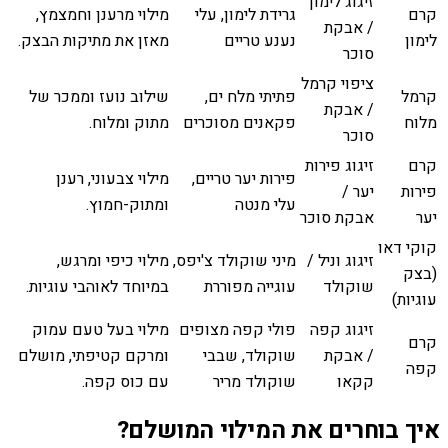
זיגוג לימון
קרם
גרידת לימון, עלי
מילוי מרענן וחמצמץ,
/ אבקת
לימון
נענע טריים
מאזן את מתיקות הבצק.
סוכר
ציפוי קרמל
קרמל
פתיתי מלח ים,
שילוב נועז וממכר של
/ אבקת
מלוח
פקאנים מסוכרים
מתוק ומלוח.
סוכר
קרם
זיגוג פירות
פירות יער טריים,
מילוי צבעוני, רענן
פירות
יער /
עלי מנטה
ומתוק-חמוץ.
יער
אבקת סוכר
קוקי דאו
זיגוג וניל /
מיני שוקולד צ'יפס,
מילוי כיפי ומרגש,
(בצק
שוקולד
עוגייה מפוררת
במיוחד לאוהבי עוגיות.
עוגיות)
זיגוג קפה
פולי קפה מצופים
מילוי בעל טעם עמוק
קרם
/ אבקת
שוקולד, שבבי
ומרקם קטיפתי, מושלם
קפה
קקאו
שוקולד מריר
עם כוס קפה.
איך בוחרים את המילוי המושלם?