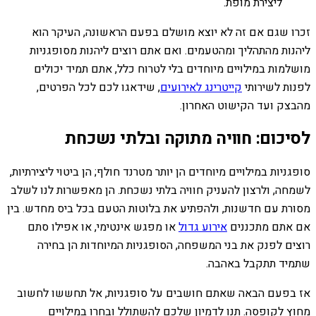
ליצירת מופת.
זכרו שגם אם זה לא יוצא מושלם בפעם הראשונה, העיקר הוא
ליהנות מהתהליך ומהטעמים. ואם אתם רוצים ליהנות מסופגניות
מושלמות במילויים מיוחדים בלי לטרוח כלל, אתם תמיד יכולים
לפנות לשירותי
קייטרינג לאירועים
, שידאגו לכם לכל הפרטים,
מהבצק ועד הקישוט האחרון.
לסיכום: חוויה מתוקה ובלתי נשכחת
סופגניות במילויים מיוחדים הן יותר מטרנד חולף; הן ביטוי ליצירתיות,
לשמחה, ולרצון להעניק חוויה בלתי נשכחת. הן מאפשרות לנו לשלב
מסורת עם חדשנות, ולהפתיע את בלוטות הטעם בכל ביס מחדש. בין
אם אתם מתכננים
אירוע גדול
או מפגש אינטימי, או אפילו סתם
רוצים לפנק את בני המשפחה, הסופגניות המיוחדות הן בחירה
שתמיד תתקבל באהבה.
אז בפעם הבאה שאתם חושבים על סופגניות, אל תחששו לחשוב
מחוץ לקופסה. תנו לדמיון שלכם להשתולל ובחרו במילויים