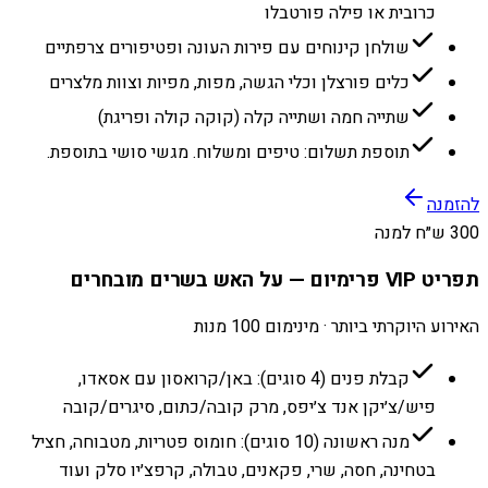
כרובית או פילה פורטבלו
שולחן קינוחים עם פירות העונה ופטיפורים צרפתיים
כלים פורצלן וכלי הגשה, מפות, מפיות וצוות מלצרים
שתייה חמה ושתייה קלה (קוקה קולה ופריגת)
תוספת תשלום: טיפים ומשלוח. מגשי סושי בתוספת.
להזמנה
300 ש״ח למנה
תפריט VIP פרימיום — על האש בשרים מובחרים
האירוע היוקרתי ביותר · מינימום 100 מנות
קבלת פנים (4 סוגים): באן/קרואסון עם אסאדו,
פיש/צ׳יקן אנד צ׳יפס, מרק קובה/כתום, סיגרים/קובה
מנה ראשונה (10 סוגים): חומוס פטריות, מטבוחה, חציל
בטחינה, חסה, שרי, פקאנים, טבולה, קרפצ׳יו סלק ועוד