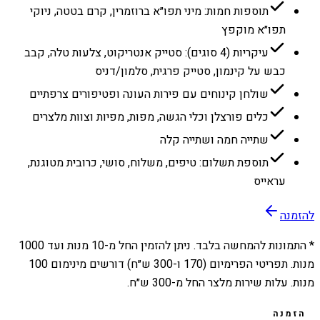
תוספות חמות: מיני תפו״א ברוזמרין, קרם בטטה, ניוקי
תפו״א מוקפץ
עיקריות (4 סוגים): סטייק אנטריקוט, צלעות טלה, קבב
כבש על קינמון, סטייק פרגית, סלמון/דניס
שולחן קינוחים עם פירות העונה ופטיפורים צרפתיים
כלים פורצלן וכלי הגשה, מפות, מפיות וצוות מלצרים
שתייה חמה ושתייה קלה
תוספת תשלום: טיפים, משלוח, סושי, כרובית מטוגנת,
עראייס
להזמנה
* התמונות להמחשה בלבד. ניתן להזמין החל מ-
10
מנות ועד
1000
מנות. תפריטי הפרימיום (170 ו-300 ש״ח) דורשים מינימום 100
מנות. עלות שירות מלצר החל מ-300 ש״ח.
הזמנה