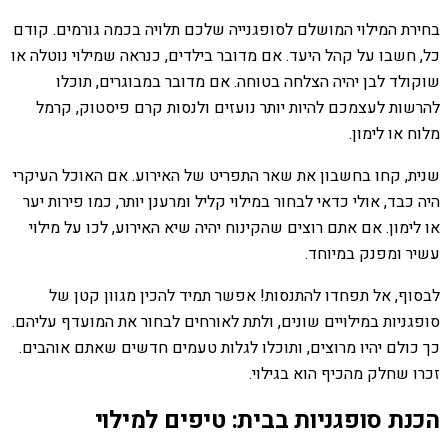
בחירת המילוי המושלם לסופגנייה שלכם תלויה בכמה גורמים. קודם
כל, חשבו על קהל היעד. אם מדובר בילדים, כנראה שמילוי נוטלה או
שוקולד לבן יהיה הצלחה בטוחה. אם מדובר במבוגרים, תוכלו
להרשות לעצמכם להיות יותר נועזים ולנסות קרם פיסטוק, קרמל
מלוח או לימון.
שנית, קחו בחשבון את שאר התפריט של האירוע. אם האוכל העיקרי
היה כבד, אולי כדאי לבחור במילוי קליל ומרענן יותר, כמו פירות יער
או לימון. אם אתם רוצים שהקינוח יהיה שיא האירוע, לכו על מילוי
עשיר ומפנק במיוחד.
לבסוף, אל תפחדו להתנסות! אפשר תמיד להכין מגוון קטן של
סופגניות במילויים שונים, ולתת לאורחים לבחור את המועדף עליהם.
כך כולם יהיו מרוצים, ותוכלו לגלות טעמים חדשים שאתם אוהבים.
זכרו שחלק מהכיף הוא בגילוי.
הכנת סופגניות בבית: טיפים למילוי