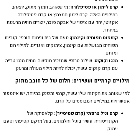
קרם לימון או פסיפלורה:
מי שאוהב חמוץ-מתוק, יתאהב
במילויים האלה. קרם לימון חמצמץ או קרם פסיפלורה
אקזוטי, יחד עם ציפוי של אבקת סוכר, יוצרים חוויה מרעננת
במיוחד.
קומפוט תפוחים וקינמון:
טעם של בית וניחוח חורפי. קוביות
תפוחים מבושלות עם קינמון, צימוקים ואגוזים, למילוי חם
ומנחם.
מנגו וקוקוס:
שילוב טרופי שמזכיר חופשה. מחית מנגו טרייה
עם קרם קוקוס עשיר, יכולה להיות מילוי מעולה ומרענן.
מילויים קרמיים ועשירים: חלום של כל חובב מתוק
למי שאוהב את הקינוח שלו עשיר, קרמי ומפנק במיוחד, יש אינספור
אפשרויות במילויים המבוססים על קרם.
קרם וניל צרפתי (קרם פטיסייר):
קלאסיקה של
הקונדיטוריה, עשיר בוניל וחלמונים, בעל מרקם קטיפתי וטעם
עמוק.