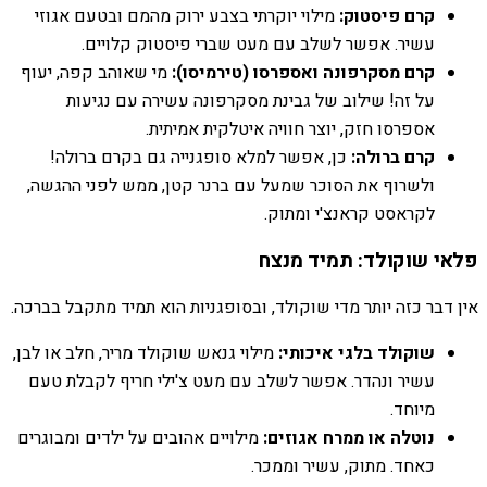
קרם פיסטוק:
מילוי יוקרתי בצבע ירוק מהמם ובטעם אגוזי
עשיר. אפשר לשלב עם מעט שברי פיסטוק קלויים.
קרם מסקרפונה ואספרסו (טירמיסו):
מי שאוהב קפה, יעוף
על זה! שילוב של גבינת מסקרפונה עשירה עם נגיעות
אספרסו חזק, יוצר חוויה איטלקית אמיתית.
קרם ברולה:
כן, אפשר למלא סופגנייה גם בקרם ברולה!
ולשרוף את הסוכר שמעל עם ברנר קטן, ממש לפני ההגשה,
לקראסט קראנצ'י ומתוק.
פלאי שוקולד: תמיד מנצח
אין דבר כזה יותר מדי שוקולד, ובסופגניות הוא תמיד מתקבל בברכה.
שוקולד בלגי איכותי:
מילוי גנאש שוקולד מריר, חלב או לבן,
עשיר ונהדר. אפשר לשלב עם מעט צ'ילי חריף לקבלת טעם
מיוחד.
נוטלה או ממרח אגוזים:
מילויים אהובים על ילדים ומבוגרים
כאחד. מתוק, עשיר וממכר.