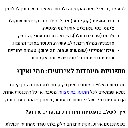
לפעמים, כדאי לצאת מהקופסה ולנסות טעמים יוצאי דופן לחלוטין.
בצק עוגיות (קוקי דאו) אכיל:
מילוי מבצק עוגיות שוקולד
צ'יפס, כפי שאוכלים אותו לפני האפייה.
צ'ורוס (עם ריבת חלב):
השראה מדרום אמריקה. בצק
סופגנייה במילוי ריבת חלב עשירה, מעוטר בסוכר וקינמון.
מילוי אסייתי (שומשום שחור, תה ירוק):
טעמים ייחודיים
ומעניינים שיעניקו לסופגנייה ארומה אקזוטית.
סופגניות מיוחדות לאירועים: מתי ואיך?
סופגניות במילויים מיוחדים אינן רק קינוח לחג החנוכה. הן קינוח
נפלא שמתאים לכל
חתונה
,
בת מצווה
, מסיבה, או כל התכנסות אחרת.
הן מוסיפות נופך של יצירתיות, צבעוניות, וכמובן – המון טעם מתוק.
איך לשלב סופגניות מיוחדות בתפריט אירוע?
כשמתכננים אירוע, הקינוחים הם חלק בלתי נפרד מהחוויה הכוללת.