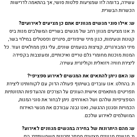
עשירה, בדומה לזו שמציעות פלטות סושי, אך בהתאמה לדרישות
הכשרות הבשרית.
ש: אילו סוגי מגשים מגוונים אתם כן מציעים לאירועים?
ת: אנו מציעים מגוון רחב של מגשים בשריים המשלבים מנות ביס
קטנות וטעימות, כגון מיני שיפודים, סיגרים ופסטלים במילוי בשר,
מיני המבורגרים, קציצות בטעמים שונים, עלי גפן ממולאים ועוד. כל
המנות מוכנות מחומרי גלם טריים ואיכותיים, ומעוצבות בקפידה
ליצירת חוויה ויזואלית וקולינרית עשירה.
ש: האם ניתן להתאים את המגשים לאירוע ספציפי?
ת: בהחלט. אנו עובדים בשיתוף פעולה הדוק עם לקוחותינו ליצירת
תפריטים מותאמים אישית העונים על הצרכים וההעדפות התזונתיות
הספציפיות שלהם ושל האורחים. ניתן לבחור את סוגי המנות,
הכמויות וסגנון ההגשה, ואנו נבנה עבורכם את מגשי האירוח
המושלמים לאירוע שלכם.
ש: מהם היתרונות של בחירה במגשים מגוונים לאירוע?
ת: מגשים מגוונים מציעים מספר יתרונות משמעותיים: הם