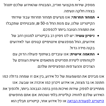
מספק שירות מקצועי ואדיב, המבטיח שהאירוע שלכם יתנהל
בצורה חלקה ונעימה.
תמחור תחרותי:
אנו מציעים תמחור תחרותי עבור שירותי
הקייטרינג שלנו, עם מנות החל מ-50 ₪, ומבטיחים שתקבלו
את התמורה הטובה ביותר לכספכם.
ניסיון עשיר:
יש לנו ניסיון רב בקייטרינג למגוון רחב של
אירועים, החל ממפגשים אינטימיים קטנים ועד לאירועים
בקנה מידה גדול.
התאמה אישית:
אנו עובדים בשיתוף פעולה הדוק עם
לקוחותינו ליצירת תפריטים מותאמים אישית העונים על
הצרכים וההעדפות הספציפיות שלהם.
אנו מבינים את המשמעות של כל אירוע, בין אם זו שמחה גדולה כמו
חתונה או בר מצווה, או אירוע זיכרון כמו אזכרה או שבעה. אנו
מתחייבים לספק שירות ואיכות מזון ברמה הגבוהה ביותר, ולהפוך את
האירוע שלכם לחוויה קולינרית בלתי נשכחת. אם אתם מחפשים
קייטרינג לסעודת הבראה
או כל אירוע אחר, קייטרינג תבלין הוא