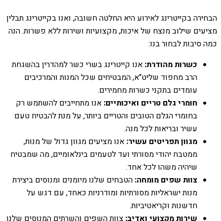
הבחירה בקייטרינג לאירוע היא החלטה חשובה, ואנו בקייטרינג תבלין
מציעים שילוב מנצח של איכות, מקצועיות ושירות ללא פשרות. הנה
כמה סיבות לבחור בנו:
כשרות מהודרת:
אנו קייטרינג בשרי כשר למהדרין בהשגחת
הרב מחפוד שליט"א, המבטיחים שכל המנות והמרכיבים
עומדים בתקני כשרות מחמירים.
חומרי גלם טריים ואיכותיים:
אנו מתחייבים להשתמש רק
בחומרי הגלם הטובים והטריים ביותר, על מנת להבטיח טעם
עשיר ובריאות לכל מנה.
מגוון תפריטים עשיר:
אנו מציעים מגוון גדול של מנות,
ממטבח יהודי מסורתי ועד לטעמים בינלאומיים, מה שמבטיח
שיהיה משהו לכל אחד.
צוות שפים מומחה:
הטבחים שלנו מיומנים ומנוסים ביצירת
מנות ישראליות מסורתיות ומודרניות כאחד, עם דגש על
חדשנות וקריאטיביות.
שירות מקצועי ואדיב:
צוות השפים והשרתים המנוסים שלנו