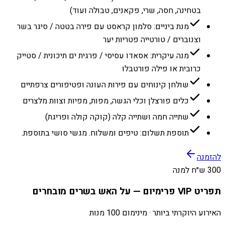
בטחינה, חסה, שרי, פקאנים, טבולה ועוד)
מנת ביניים: סלמון קראסט עם פירה בטטה / סיגר בשר
וצנוברים / טורטייה פטריות יער
מנה עיקרית: אסאדו עסיסי / פרגית ים תיכונית / סטייק
כרובית או פילה פורטבלו
שולחן קינוחים עם פירות העונה ופטיפורים צרפתיים
כלים פורצלן וכלי הגשה, מפות, מפיות וצוות מלצרים
שתייה חמה ושתייה קלה (קוקה קולה ופריגת)
תוספת תשלום: טיפים ומשלוח. מגשי סושי בתוספת.
להזמנה
300 ש״ח למנה
תפריט VIP פרימיום — על האש בשרים מובחרים
האירוע היוקרתי ביותר · מינימום 100 מנות