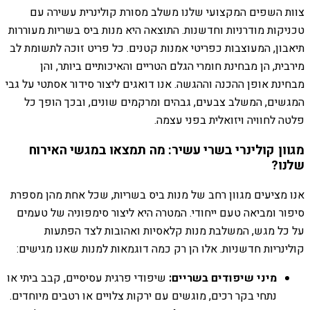
צוות השפים המקצועי שלנו משלב מסורת קולינרית עשירה עם
טכניקות מודרניות וחדשנות. התוצאה היא מנות ביס בשריות מעוררות
תיאבון, המעוצבות כפריטי אמנות קטנים. כל פריט זוכה לתשומת לב
מירבית, הן מבחינת חומרי הגלם הטריים והאיכותיים ביותר, והן
מבחינת אופן ההכנה וההגשה. אנו דואגים ליצור סידור אסתטי על גבי
המגשים, המשלב צבעים, גבהים ומרקמים שונים, ובכך הופך כל
פלטה לחוויה ויזואלית בפני עצמה.
מגוון קולינרי בשרי עשיר: מה תמצאו במגשי האירוח
שלנו?
אנו מציעים מגוון רחב של מנות ביס בשריות, שכל אחת מהן מספרת
סיפור ומביאה טעם ייחודי. המטרה היא ליצור סימפוניה של טעמים
על כל מגש, המשלבת מנות קלאסיות ואהובות לצד הפתעות
קולינריות חדשניות. אלו הן רק כמה דוגמאות למנות שאנו מגישים:
מיני שיפודים בשריים:
שיפודי פרגית עסיסיים, קבב ביתי או
נתחי בקר רכים, מוגשים עם ירקות צלויים או רטבים מיוחדים.