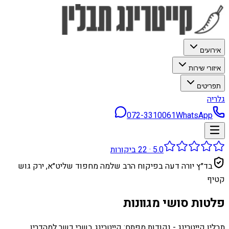
אירועים
איזורי שירות
תפריטים
גלריה
072-3310061
WhatsApp
5.0
·
22
ביקורות
בד״ץ יורה דעה בפיקוח הרב שלמה מחפוד שליט״א, ירק גוש
קטיף
פלטות סושי מגוונות
תבלין קייטרינג - נקודות מפתח: קייטרינג בשרי כשר למהדרין