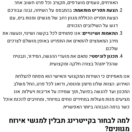
האורחים, טעמים מועדפים, תקציב וכל פרט חשוב אחר.
הצעת תפריט מותאמת:
בהתבסס על השיחה, נבנה עבורכם
הצעת תפריט הכוללת מגוון רחב של מגשים ומנות ביס, עם
דגש על השילובים הנכונים.
התאמות ושינויים:
אנו פתוחים לכל בקשה ושינוי, ונעשה את
מירב המאמצים להתאים את התפריט באופן מושלם לצרכים
שלכם.
תכנון לוגיסטי:
נתאם את מועדי ההגשה, הסידור, ונבטיח
שהכל יתנהל בצורה חלקה ומקצועית.
אנו מאמינים כי השירות המקצועי והאישי הוא מפתח להצלחת
האירוע. הצוות שלנו מיומן ומנוסה, ודואג לכל פרט, החל משלב
התכנון ועד להגשה בפועל, תוך שמירה על אדיבות ויעילות. אנו
מציעים מנות מעולות במחירים נוחים במיוחד, ומחויבים להכנת אוכל
כשר ברמה הגבוהה ביותר האפשרית.
למה לבחור בקייטרינג תבלין למגשי אירוח
מגוונים?