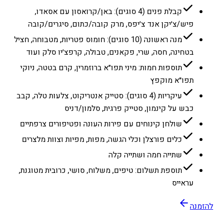
קבלת פנים (4 סוגים): באן/קרואסון עם אסאדו,
פיש/צ׳יקן אנד צ׳יפס, מרק קובה/כתום, סיגרים/קובה
מנה ראשונה (10 סוגים): חומוס פטריות, מטבוחה, חציל
בטחינה, חסה, שרי, פקאנים, טבולה, קרפצ׳יו סלק ועוד
תוספות חמות: מיני תפו״א ברוזמרין, קרם בטטה, ניוקי
תפו״א מוקפץ
עיקריות (4 סוגים): סטייק אנטריקוט, צלעות טלה, קבב
כבש על קינמון, סטייק פרגית, סלמון/דניס
שולחן קינוחים עם פירות העונה ופטיפורים צרפתיים
כלים פורצלן וכלי הגשה, מפות, מפיות וצוות מלצרים
שתייה חמה ושתייה קלה
תוספת תשלום: טיפים, משלוח, סושי, כרובית מטוגנת,
עראייס
להזמנה