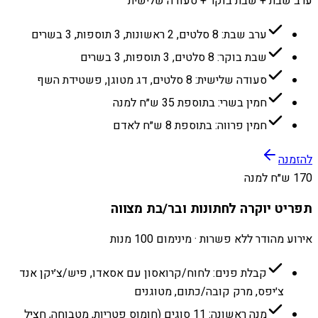
ערב שבת + שבת בוקר + סעודה שלישית
ערב שבת: 8 סלטים, 2 ראשונות, 3 תוספות, 3 בשרים
שבת בוקר: 8 סלטים, 3 תוספות, 3 בשרים
סעודה שלישית: 8 סלטים, דג מטוגן, פשטידת השף
חמין בשרי: בתוספת 35 ש״ח למנה
חמין פרווה: בתוספת 8 ש״ח לאדם
להזמנה
170 ש״ח למנה
תפריט יוקרה לחתונות ובר/בת מצווה
אירוע מהודר ללא פשרות · מינימום 100 מנות
קבלת פנים: לחוח/קרואסון עם אסאדו, פיש/צ׳יקן אנד
צ׳יפס, מרק קובה/כתום, מטוגנים
מנה ראשונה: 11 סוגים (חומוס פטריות, מטבוחה, חציל