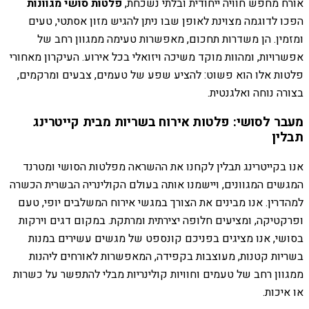
אורח מחפש חוויה ייחודית ובלתי נשכחת,
פלטות סושי מגוונות
הפכו לדוגמה מצוינת לאופן שבו ניתן להגיש מזון אסתטי, טעים
ומזמין. הן משדרות תחכום, מאפשרות טעימה ממגוון רחב של
אפשרויות, ומהוות מוקד משיכה ויזואלי בכל אירוע. העיקרון מאחורי
פלטות אלו הוא פשוט: להציע שפע של טעמים, צבעים ומרקמים,
בצורה נוחה ואלגנטית.
מעבר לסושי: פלטות אירוח בשריות מבית קייטרינג
תבלין
אנו בקייטרינג תבלין לקחנו את ההשראה מפלטות הסושי ומטרנד
המגשים המגוונים, ויישמנו אותה בעולם הקולינריה הבשרית הכשרה
למהדרין. אנו מבינים את הצורך במגשי אירוח המשלבים יופי, טעם
ופרקטיקה, ומציעים חלופה יצירתית ומרתקת. במקום דגים וירקות
בסושי, אנו מציגים בפניכם קונספט של מגשים עשירים במנות
בשריות קטנות, מעוצבות בקפידה, המאפשרות לאורחים ליהנות
ממגוון רחב של טעמים וחוויות קולינריות מבלי להתפשר על כשרות
או איכות.