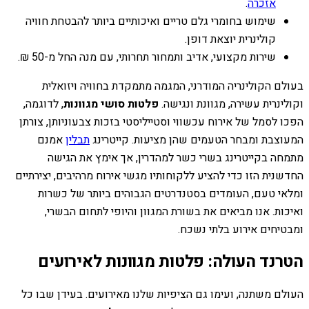
אזכרה
.
שימוש בחומרי גלם טריים ואיכותיים ביותר להבטחת חוויה
קולינרית יוצאת דופן.
שירות מקצועי, אדיב ותמחור תחרותי, עם מנה החל מ-50 ₪.
בעולם הקולינריה המודרני, המגמה מתמקדת בחוויה ויזואלית
וקולינרית עשירה, מגוונת ונגישה.
פלטות סושי מגוונות
, לדוגמה,
הפכו לסמל של אירוח עכשווי וסטייליסטי בזכות צבעוניותן, צורתן
המעוצבת ומבחר הטעמים שהן מציעות. קייטרינג
תבלין
אמנם
מתמחה בקייטרינג בשרי כשר למהדרין, אך אימץ את הגישה
החדשנית הזו כדי להציע ללקוחותיו מגשי אירוח מרהיבים, יצירתיים
ומלאי טעם, העומדים בסטנדרטים הגבוהים ביותר של כשרות
ואיכות. אנו מביאים את בשורת המגוון והיופי לתחום הבשרי,
ומבטיחים אירוע בלתי נשכח.
הטרנד העולה: פלטות מגוונות לאירועים
העולם משתנה, ועימו גם הציפיות שלנו מאירועים. בעידן שבו כל