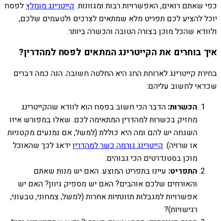
כפי שאתם רואים, האפשרויות רבות ומגוונות.
קייטרינג מומלץ
לפסח
יוכל להציע לכם תפריט מלא שמתאים לצרכים ולטעמים שלכם,
ולוודא שהכל מוכן בצורה הטובה והכשרה ביותר.
איך בוחרים את הקייטרינג המתאים לפסח למהדרין?
בחירת קייטרינג לארוחת החג היא החלטה חשובה. הנה כמה דברים
שכדאי לחשוב עליהם:
הכשרות:
הדבר הכי חשוב בפסח הוא לוודא שהקייטרינג
מחזיק בכשרות למהדרין המתאימה לכם. שאלו במפורש איזו
השגחה יש להם ומה היא כוללת (למשל, אם נמנעים מקטניות
או שרויה).
קייטרינג גורמה כשר למהדרין
ידאג לכך שהאוכל
מוכן בסטנדרטים הכי גבוהים.
התפריט:
עיינו בתפריט המוצע. האם יש מנות שאתם
והאורחים שלכם אוהבים? האם יש מספיק גיוון? האם יש
אפשרויות למגבלות תזונתיות אחרות (למשל, צמחוני, טבעוני,
רגישויות)?