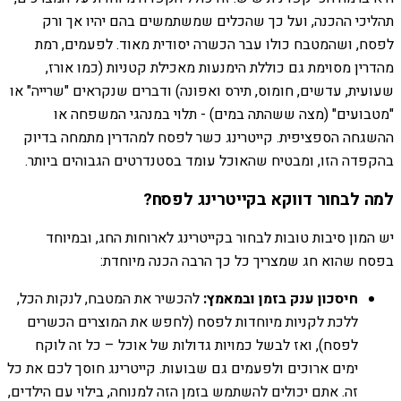
תהליכי ההכנה, ועל כך שהכלים שמשתמשים בהם יהיו אך ורק
לפסח, ושהמטבח כולו עבר הכשרה יסודית מאוד. לפעמים, רמת
מהדרין מסוימת גם כוללת הימנעות מאכילת קטניות (כמו אורז,
שעועית, עדשים, חומוס, תירס ואפונה) ודברים שנקראים "שרייה" או
"מטבועים" (מצה ששהתה במים) - תלוי במנהגי המשפחה או
ההשגחה הספציפית. קייטרינג כשר לפסח למהדרין מתמחה בדיוק
בהקפדה הזו, ומבטיח שהאוכל עומד בסטנדרטים הגבוהים ביותר.
למה לבחור דווקא בקייטרינג לפסח?
יש המון סיבות טובות לבחור בקייטרינג לארוחות החג, ובמיוחד
בפסח שהוא חג שמצריך כל כך הרבה הכנה מיוחדת:
חיסכון ענק בזמן ובמאמץ:
להכשיר את המטבח, לנקות הכל,
ללכת לקניות מיוחדות לפסח (לחפש את המוצרים הכשרים
לפסח), ואז לבשל כמויות גדולות של אוכל – כל זה לוקח
ימים ארוכים ולפעמים גם שבועות. קייטרינג חוסך לכם את כל
זה. אתם יכולים להשתמש בזמן הזה למנוחה, בילוי עם הילדים,