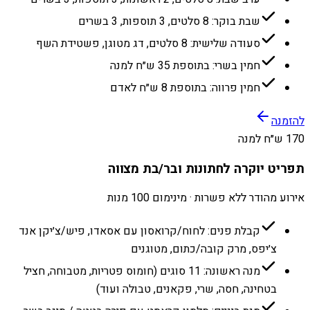
שבת בוקר: 8 סלטים, 3 תוספות, 3 בשרים
סעודה שלישית: 8 סלטים, דג מטוגן, פשטידת השף
חמין בשרי: בתוספת 35 ש״ח למנה
חמין פרווה: בתוספת 8 ש״ח לאדם
להזמנה
170 ש״ח למנה
תפריט יוקרה לחתונות ובר/בת מצווה
אירוע מהודר ללא פשרות · מינימום 100 מנות
קבלת פנים: לחוח/קרואסון עם אסאדו, פיש/צ׳יקן אנד
צ׳יפס, מרק קובה/כתום, מטוגנים
מנה ראשונה: 11 סוגים (חומוס פטריות, מטבוחה, חציל
בטחינה, חסה, שרי, פקאנים, טבולה ועוד)