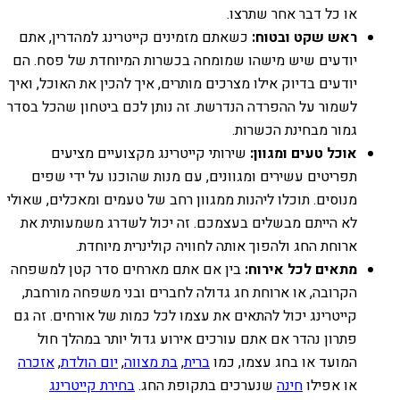
או כל דבר אחר שתרצו.
ראש שקט ובטוח:
כשאתם מזמינים קייטרינג למהדרין, אתם
יודעים שיש מישהו שמומחה בכשרות המיוחדת של פסח. הם
יודעים בדיוק אילו מצרכים מותרים, איך להכין את האוכל, ואיך
לשמור על ההפרדה הנדרשת. זה נותן לכם ביטחון שהכל בסדר
גמור מבחינת הכשרות.
אוכל טעים ומגוון:
שירותי קייטרינג מקצועיים מציעים
תפריטים עשירים ומגוונים, עם מנות שהוכנו על ידי שפים
מנוסים. תוכלו ליהנות ממגוון רחב של טעמים ומאכלים, שאולי
לא הייתם מבשלים בעצמכם. זה יכול לשדרג משמעותית את
ארוחת החג ולהפוך אותה לחוויה קולינרית מיוחדת.
מתאים לכל אירוח:
בין אם אתם מארחים סדר קטן למשפחה
הקרובה, או ארוחת חג גדולה לחברים ובני משפחה מורחבת,
קייטרינג יכול להתאים את עצמו לכל כמות של אורחים. זה גם
פתרון נהדר אם אתם עורכים אירוע גדול יותר במהלך חול
המועד או בחג עצמו, כמו
ברית
,
בת מצווה
,
יום הולדת
,
אזכרה
או אפילו
חינה
שנערכים בתקופת החג.
בחירת קייטרינג