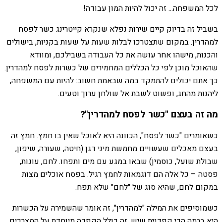
לכל המשפחה... זה יכול להיות המון עבודה!
בשביל זה בדיוק קיים שירות נפלא שנקרא קייטרינג כשר לפסח
למהדרין. במקום שתצטרכו לבלות שעות על שעות בקניות, בישולים
והכנות, מישהו אחר עושה את כל העבודה בשבילכם, ומוודא
שהאוכל מוכן לפי כל הכללים המחמירים של כשרות לפסח למהדרין.
כך אתם יכולים להתמקד במה שבאמת חשוב: להיות עם המשפחה,
ליהנות מהחג, ופשוט לשבת אל שולחן ערוך וטעים.
מה זה בעצם "כשר לפסח למהדרין"?
כשאומרים "כשר לפסח", הכוונה היא לאוכל שאין בו חמץ. חמץ זה
בעצם מאכלים שעשויים מחמשת מיני דגן (חיטה, שעורה, שיפון,
שבולת שועל, כוסמין) שבאו במגע עם מים ותפחו. לחם, עוגות,
פסטה – כל אלה הם דוגמאות לחמץ רגיל. בפסח אוכלים מצות
במקום לחם, שהיא סוג של "לחם" שלא תפח.
כשמוסיפים את המילה "למהדרין", זה אומר שהשמירה על הכשרות
היא ברמה הכי קפדנית שיש. זה כולל הקפדה מיוחדת על המצרכים,