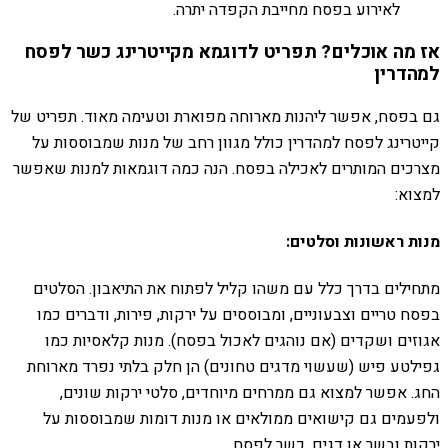
לאירוע בפסח מחייבת הקפדה יתרה.
אז מה אוכלים? תפריט לדוגמא מקייטרינג כשר לפסח
למהדרין
גם בפסח, אפשר ליהנות מארוחה מפוארת וטעימה מאוד. תפריט של
קייטרינג לפסח למהדרין כולל מגוון רחב של מנות שמבוססות על
מצרכים המותרים לאכילה בפסח. הנה כמה דוגמאות למנות שאפשר
למצוא:
מנות ראשונות וסלטים:
מתחילים בדרך כלל עם משהו קליל לפתוח את התיאבון. הסלטים
בפסח טריים וצבעוניים, ומבוססים על ירקות, פירות, ודברים כמו
אגוזים ושקדים (אם נוהגים לאכול בפסח). מנות קלאסיות כמו
גפילטע פיש (שעשוי מדגים טחונים) הן חלק בלתי נפרד מארוחת
החג. אפשר למצוא גם ממרחים מיוחדים, סלטי ירקות שונים,
ולפעמים גם קישואים ממולאים או מנות דומות שמבוססות על
ירקות ובשר או דגים, כשר לפסח.