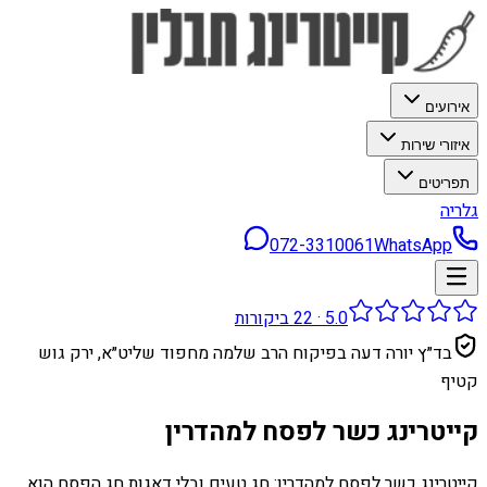
אירועים
איזורי שירות
תפריטים
גלריה
072-3310061
WhatsApp
5.0
·
22
ביקורות
בד״ץ יורה דעה בפיקוח הרב שלמה מחפוד שליט״א, ירק גוש
קטיף
קייטרינג כשר לפסח למהדרין
קייטרינג כשר לפסח למהדרין: חג טעים ובלי דאגות חג הפסח הוא