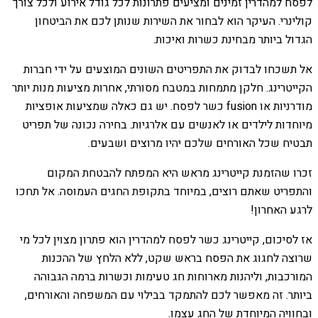
לפסח למהדרין זמינים ומציעים פתרונות לכל גודל אירוע ולכל צורך
קולינרי. העיקר הוא לבחור את השירות שנותן לכם את הביטחון
הגדול ביותר מבחינת כשרות ואיכות.
אל תשכחו לבדוק את התפריטים השונים המוצעים על ידי חברות
הקייטרינג. חלקן מתמחות במטבח מסורתי, אחרות מציעות מנות יותר
מודרניות או fusion כשר לפסח. יש גם כאלה שמציעות אופציות
מיוחדות לילדים או לאנשים עם אלרגיות. בחירה נכונה של תפריט
תבטיח שכל האורחים שלכם יהיו מרוצים ושבעים.
זכרו שהזמנת קייטרינג מראש היא המפתח להבטחת המקום
והתפריט שאתם רוצים, במיוחד בתקופת החגים העמוסה. אל תחכו
לרגע האחרון!
אז לסיכום, קייטרינג כשר לפסח למהדרין הוא פתרון מצוין לכל מי
שרוצה לחגוג את הפסח בראש שקט, ללא הלחץ של ההכנות
המורכבות, וליהנות מארוחות חג טעימות וכשרות ברמה הגבוהה
ביותר. זה מאפשר לכם להתמקד בבילוי עם המשפחה והאורחים,
ובחוויה המיוחדת של החג עצמו.