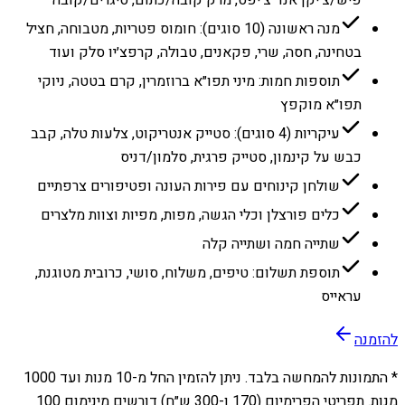
מנה ראשונה (10 סוגים): חומוס פטריות, מטבוחה, חציל
בטחינה, חסה, שרי, פקאנים, טבולה, קרפצ׳יו סלק ועוד
תוספות חמות: מיני תפו״א ברוזמרין, קרם בטטה, ניוקי
תפו״א מוקפץ
עיקריות (4 סוגים): סטייק אנטריקוט, צלעות טלה, קבב
כבש על קינמון, סטייק פרגית, סלמון/דניס
שולחן קינוחים עם פירות העונה ופטיפורים צרפתיים
כלים פורצלן וכלי הגשה, מפות, מפיות וצוות מלצרים
שתייה חמה ושתייה קלה
תוספת תשלום: טיפים, משלוח, סושי, כרובית מטוגנת,
עראייס
להזמנה
* התמונות להמחשה בלבד. ניתן להזמין החל מ-
10
מנות ועד
1000
מנות. תפריטי הפרימיום (170 ו-300 ש״ח) דורשים מינימום 100