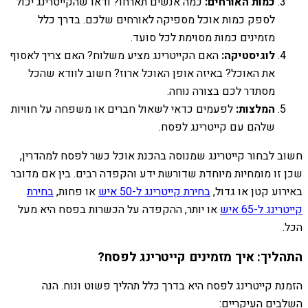
כמות האורחים:
כמה אנשים תארחו? ודאו שהקייטרינג יכול
לספק כמות אוכל מספיקה לאורחים שלכם. בדרך כלל
מזמינים כמות מסוימת לכל סועד.
לוגיסטיקה:
האם הקייטרינג מציע משלוח? האם צריך לאסוף
את האוכל? באיזה אופן האוכל ארוז? חשוב לוודא שהכל
מסתדר לכם בצורה נוחה.
המלצות:
לפעמים כדאי לשאול חברים או משפחה על חוויות
שלהם עם קייטרינג לפסח.
חשוב לבחור קייטרינג שמנוסה בהכנת אוכל כשר לפסח למהדרין,
שכן זו מומחיות מיוחדת שדורשת ידע והקפדה רבים. בין אם מדובר
באירוע קטן או גדול,
בחירת קייטרינג ל-50 איש
או פחות,
בחירת
קייטרינג ל-65 איש
או יותר, ההקפדה על הכשרות בפסח היא מעל
הכל.
התהליך: איך מזמינים קייטרינג לפסח?
הזמנת קייטרינג לפסח היא בדרך כלל תהליך פשוט ונוח. הנה
השלבים העיקריים: