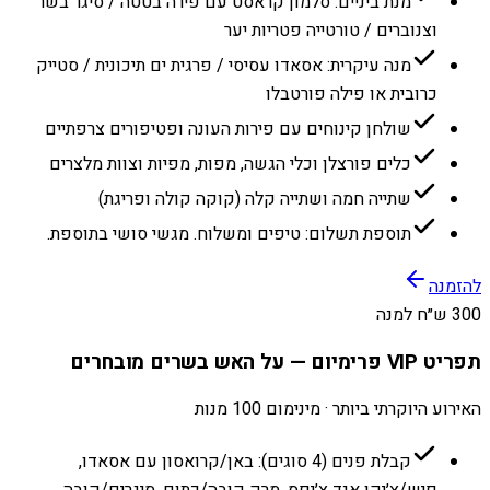
מנת ביניים: סלמון קראסט עם פירה בטטה / סיגר בשר
וצנוברים / טורטייה פטריות יער
מנה עיקרית: אסאדו עסיסי / פרגית ים תיכונית / סטייק
כרובית או פילה פורטבלו
שולחן קינוחים עם פירות העונה ופטיפורים צרפתיים
כלים פורצלן וכלי הגשה, מפות, מפיות וצוות מלצרים
שתייה חמה ושתייה קלה (קוקה קולה ופריגת)
תוספת תשלום: טיפים ומשלוח. מגשי סושי בתוספת.
להזמנה
300 ש״ח למנה
תפריט VIP פרימיום — על האש בשרים מובחרים
האירוע היוקרתי ביותר · מינימום 100 מנות
קבלת פנים (4 סוגים): באן/קרואסון עם אסאדו,
פיש/צ׳יקן אנד צ׳יפס, מרק קובה/כתום, סיגרים/קובה