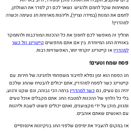
ביום שנקבע, תקבלו את האוכל מוכן ומסודר, לרוב באריזות
מתאימות שקל לחמם ולהגיש. נשאר לכם רק לסדר את השולחן,
לחמם את המנות (במידה וצריך), וליהנות מארוחת חג טעימה וכשרה
למהדרין!
תהליך זה מאפשר לכם לחסוך את כל ההכנות המורכבות ולהתמקד
באווירת החג המיוחדת. בין אם אתם מחפשים
קייטרינג זול כשר
למהדרין
או קייטרינג יוקרתי יותר, האפשרויות רבות.
פסח שמח וטעים!
חג הפסח הוא זמן נפלא לחיבור משפחתי ולחגיגה של חירות. עם
קייטרינג כשר לפסח למהדרין, אתם יכולים להבטיח שהחג שלכם
יהיה גם טעים, גם
כשר למהדרין
ברמה הכי גבוהה, וגם שקט ורגוע,
בלי כל הלחץ של ההכנות למטבח החג. אתם מקבלים אוכל טעים
ומגוון, מוכן על ידי מקצוענים, ואתם יכולים פשוט לשבת וליהנות
עם האנשים שאתם אוהבים.
אז במקום להעביר את ימיפם שלפני החג בניקיונות אינסופיים