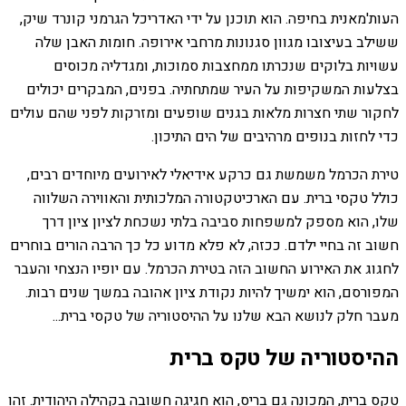
העות'מאנית בחיפה. הוא תוכנן על ידי האדריכל הגרמני קונרד שיק,
ששילב בעיצובו מגוון סגנונות מרחבי אירופה. חומות האבן שלה
עשויות בלוקים שנכרתו ממחצבות סמוכות, ומגדליה מכוסים
בצלעות המשקיפות על העיר שמתחתיה. בפנים, המבקרים יכולים
לחקור שתי חצרות מלאות בגנים שופעים ומזרקות לפני שהם עולים
כדי לחזות בנופים מרהיבים של הים התיכון.
טירת הכרמל משמשת גם כרקע אידיאלי לאירועים מיוחדים רבים,
כולל טקסי ברית. עם הארכיטקטורה המלכותית והאווירה השלווה
שלו, הוא מספק למשפחות סביבה בלתי נשכחת לציון ציון דרך
חשוב זה בחיי ילדם. ככזה, לא פלא מדוע כל כך הרבה הורים בוחרים
לחגוג את האירוע החשוב הזה בטירת הכרמל. עם יופיו הנצחי והעבר
המפורסם, הוא ימשיך להיות נקודת ציון אהובה במשך שנים רבות.
מעבר חלק לנושא הבא שלנו על ההיסטוריה של טקסי ברית...
ההיסטוריה של טקס ברית
טקס ברית, המכונה גם בריס, הוא חגיגה חשובה בקהילה היהודית. זהו