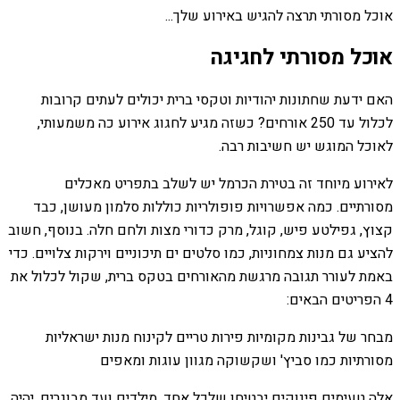
אוכל מסורתי תרצה להגיש באירוע שלך...
אוכל מסורתי לחגיגה
האם ידעת שחתונות יהודיות וטקסי ברית יכולים לעתים קרובות
לכלול עד 250 אורחים? כשזה מגיע לחגוג אירוע כה משמעותי,
לאוכל המוגש יש חשיבות רבה.
לאירוע מיוחד זה בטירת הכרמל יש לשלב בתפריט מאכלים
מסורתיים. כמה אפשרויות פופולריות כוללות סלמון מעושן, כבד
קצוץ, גפילטע פיש, קוגל, מרק כדורי מצות ולחם חלה. בנוסף, חשוב
להציע גם מנות צמחוניות, כמו סלטים ים תיכוניים וירקות צלויים. כדי
באמת לעורר תגובה מרגשת מהאורחים בטקס ברית, שקול לכלול את
4 הפריטים הבאים:
מבחר של גבינות מקומיות פירות טריים לקינוח מנות ישראליות
מסורתיות כמו סביץ' ושקשוקה מגוון עוגות ומאפים
אלה טעימים פינוקים יבטיחו שלכל אחד, מילדים ועד מבוגרים, יהיה