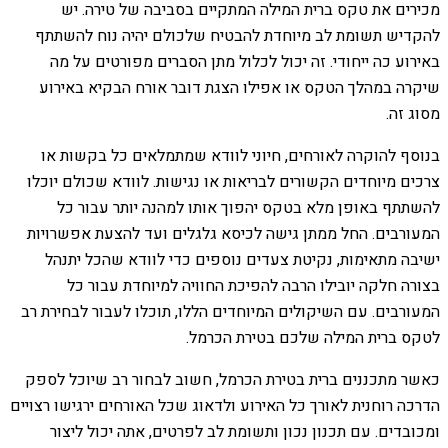
מכירים את טקס ברית המילה המתקיים בסביבה של טירה. יש
להקדיש תשומת לב מיוחדת להבטיח שלכולם יהיה נוח להשתתף
באירוע כה ייחודי. זה יכול לכלול מתן הסברים מפורטים על מה
שיקרה במהלך הטקס או אפילו הצגת דובר אורח הבקיא באירוע
מסוג זה.
בנוסף להוקרה לאורחים, חיוני לוודא שמתמלאים כל בקשות או
צרכים מיוחדים הקשורים לבריאות או נגישות. לוודא שכולם יוכלו
להשתתף באופן מלא בטקס יהפוך אותו למהנה יותר עבור כל
המעורבים. החל ממתן גישה לכיסא גלגלים ועד להצעת אפשרויות
ישיבה מתאימות, נקיטת צעדים נוספים כדי לוודא שהכל יתנהל
בצורה חלקה יובילו הרבה להפיכת החוויה למיוחדת עבור כל
המעורבים. עם השיקולים המיוחדים הללו, תוכלו לעבור לבחירת רב
לטקס ברית המילה שלכם בטירת הכרמל.
כאשר מתכננים ברית בטירת הכרמל, חשוב לבחור רב שיוכל לספק
הדרכה רוחנית לאורך כל האירוע ולדאוג שכל האורחים ירגישו רצויים
ומכובדים. עם תכנון נכון ותשומת לב לפרטים, אתה יכול ליצור