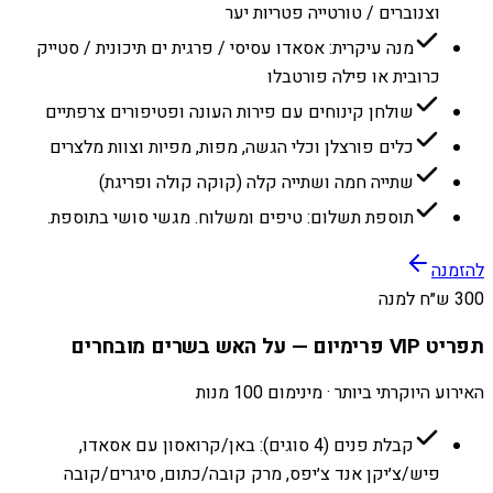
וצנוברים / טורטייה פטריות יער
מנה עיקרית: אסאדו עסיסי / פרגית ים תיכונית / סטייק
כרובית או פילה פורטבלו
שולחן קינוחים עם פירות העונה ופטיפורים צרפתיים
כלים פורצלן וכלי הגשה, מפות, מפיות וצוות מלצרים
שתייה חמה ושתייה קלה (קוקה קולה ופריגת)
תוספת תשלום: טיפים ומשלוח. מגשי סושי בתוספת.
להזמנה
300 ש״ח למנה
תפריט VIP פרימיום — על האש בשרים מובחרים
האירוע היוקרתי ביותר · מינימום 100 מנות
קבלת פנים (4 סוגים): באן/קרואסון עם אסאדו,
פיש/צ׳יקן אנד צ׳יפס, מרק קובה/כתום, סיגרים/קובה