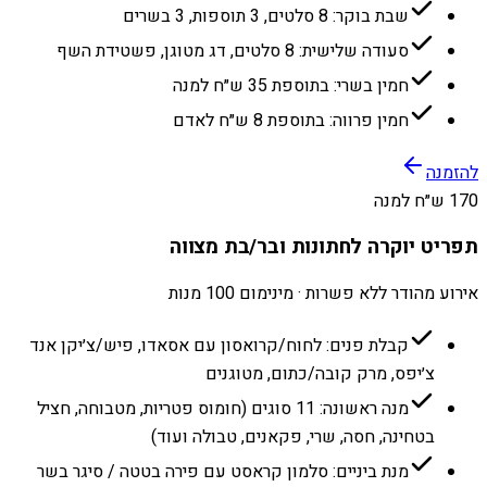
שבת בוקר: 8 סלטים, 3 תוספות, 3 בשרים
סעודה שלישית: 8 סלטים, דג מטוגן, פשטידת השף
חמין בשרי: בתוספת 35 ש״ח למנה
חמין פרווה: בתוספת 8 ש״ח לאדם
להזמנה
170 ש״ח למנה
תפריט יוקרה לחתונות ובר/בת מצווה
אירוע מהודר ללא פשרות · מינימום 100 מנות
קבלת פנים: לחוח/קרואסון עם אסאדו, פיש/צ׳יקן אנד
צ׳יפס, מרק קובה/כתום, מטוגנים
מנה ראשונה: 11 סוגים (חומוס פטריות, מטבוחה, חציל
בטחינה, חסה, שרי, פקאנים, טבולה ועוד)
מנת ביניים: סלמון קראסט עם פירה בטטה / סיגר בשר