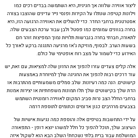
ליצור אווירה שלווה אך חגיגית, היא השתמשה בבדים רכים כמו
וילונות קטיפה שנתלו על הקירות ופנסי נייר עדינים שהוצבו בצורה
אסטרטגית ברחבי החדר. כדי להשלים את האווירה הרגועה הזו, היא
בחרה בגוונים עמומים כמו פסטל ולבן עבור ערכת הצבעים שלה.
לתאורה, חברתי בחרה בנברשות תלויות נמוך המפיצות זוהר חם
בשעות הערב. לבסוף, מוזיקת ג'אז מרגיעה התנגנה ברקע לאורך כל
האירוע כדי לשמור על מצב רוח אופטימי של כולם.
אלה קלים צעדים עזרו להפוך את החזון שלה למציאות; עם זאת, יש
עוד דרכים רבות להפוך את החגיגה שלך למיוחדת באמצעות
קישוטים. הנה כמה רעיונות: שלב סמלים משמעותיים מהתרבות או
הדת שלך בקישוטים שלך תלו תמונות משפחתיות או יצירות אמנות
ברחבי החלל הצב נרות סביב המקום לאווירה רומנטית השתמש
בצבעים מרהיבים כגון אדומים וכתומים לתוספת דרמה
על ידי התחשבות בטיפים אלה והוספת כמה נגיעות אישיות של
העיצוב שלך, תוכל להפוך כל חלל למשהו יוצא דופן - התפאורה
המושלמת עבור ברית בלתי נשכחת! השלב הבא הוא לשקול איזה