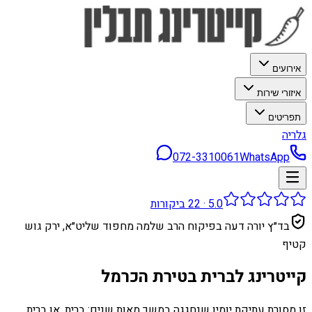
אירועים
איזורי שירות
תפריטים
גלריה
072-3310061
WhatsApp
5.0
·
22
ביקורות
בד״ץ יורה דעה בפיקוח הרב שלמה מחפוד שליט״א, ירק גוש
קטיף
קייטרינג לברית בטירת הכרמל
זו מסורת עתיקת יומין שנחגגה במשך מאות שנים: ברית, או ברית