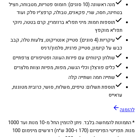
מנה ראשונה (10 סוגים): חומוס פטריות, מטבוחה, חציל
בטחינה, חסה, שרי, פקאנים, טבולה, קרפצ׳יו סלק ועוד
תוספות חמות: מיני תפו״א ברוזמרין, קרם בטטה, ניוקי
תפו״א מוקפץ
עיקריות (4 סוגים): סטייק אנטריקוט, צלעות טלה, קבב
כבש על קינמון, סטייק פרגית, סלמון/דניס
שולחן קינוחים עם פירות העונה ופטיפורים צרפתיים
כלים פורצלן וכלי הגשה, מפות, מפיות וצוות מלצרים
שתייה חמה ושתייה קלה
תוספת תשלום: טיפים, משלוח, סושי, כרובית מטוגנת,
עראייס
להזמנה
* התמונות להמחשה בלבד. ניתן להזמין החל מ-
10
מנות ועד
1000
מנות. תפריטי הפרימיום (170 ו-300 ש״ח) דורשים מינימום 100