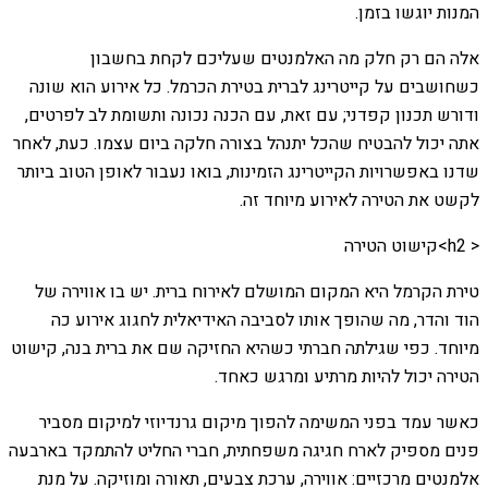
המנות יוגשו בזמן.
אלה הם רק חלק מה האלמנטים שעליכם לקחת בחשבון
כשחושבים על קייטרינג לברית בטירת הכרמל. כל אירוע הוא שונה
ודורש תכנון קפדני; עם זאת, עם הכנה נכונה ותשומת לב לפרטים,
אתה יכול להבטיח שהכל יתנהל בצורה חלקה ביום עצמו. כעת, לאחר
שדנו באפשרויות הקייטרינג הזמינות, בואו נעבור לאופן הטוב ביותר
לקשט את הטירה לאירוע מיוחד זה.
< h2>קישוט הטירה
טירת הקרמל היא המקום המושלם לאירוח ברית. יש בו אווירה של
הוד והדר, מה שהופך אותו לסביבה האידיאלית לחגוג אירוע כה
מיוחד. כפי שגילתה חברתי כשהיא החזיקה שם את ברית בנה, קישוט
הטירה יכול להיות מרתיע ומרגש כאחד.
כאשר עמד בפני המשימה להפוך מיקום גרנדיוזי למיקום מסביר
פנים מספיק לארח חגיגה משפחתית, חברי החליט להתמקד בארבעה
אלמנטים מרכזיים: אווירה, ערכת צבעים, תאורה ומוזיקה. על מנת