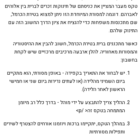
טקס מעבר המציין את כניסתם של תינוקות זכרים לברית בין אלוהים
לאברהם. דוגמה למסורת המיוחדת הזו ניתן למצוא בטירת הכרמל,
שם מתכנסות משפחות כדי להנציח את ציון הדרך החשוב הזה עם
התינוק שלהם.
כאשר מתכננים ברית בטירת הכרמל, חשוב להבין את ההיסטוריה
והמסורות מאחוריה. להלן ארבעה מרכיבים מרכזיים שיש לקחת
בחשבון:
יש לבחור את התאריך בקפידה - באופן מסורתי, הוא מתקיים
ביום השמיני מהלידה (או לעתים נדירות ביום שני או חמישי
הראשון לאחר הלידה).
ההליך צריך להתבצע על ידי מוהל - בדרך כלל רב מיומן
המתמחה בטקס זה< /p>
במהלך הטקס, יתקיימו ברכות ויוזמנו אורחים להצטרף לשירים
ותפילות מסורתיות