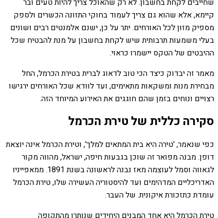
שחייבים לקחת בחשבון. לא רק שהאוכל צריך להיות טעים ובר
קיימא, אלא שהוא גם צריך לעמוד בחוקי התזונה הכשרים ולספק
מספיק מזון לכל האורחים. יתר על כן, ישנם אלמנטים רבים ושונים
בעלי משמעות תרבותית שיש לקחת בחשבון על מנת להבטיח שכל
ההיבטים של הטקס יישמרו כראוי.
מאמר זה יבדוק כיצד הכי טוב לדאוג לברית בטירת הכרמל, החל
מבחירת מנות ומשקאות מתאימים, ועד לוודא שכל האורחים ירגישו
רצויים ונוחים בזמן שהם חוגגים את האירוע המיוחד הזה.
סקירה כללית של טירת הכרמל
כפי שנאמר, 'טירה היא בית המתאים למלך', וטירת הכרמל אינה יוצאת
דופן. מבנה מפואר זה שוכן בגבעות חיפה, ישראל, מהווה מקור
לגאווה וסמל לעוצמה מאז נבנה לראשונה בשנת 1891. ממאפייניו
האדריכליים המדהימים ועד להיסטוריה העשירה שלו, טירת הכרמל
עומדת כתזכורת איקונית. של העבר.
טירת הכרמל היא אחד המבנים היחידים שנותרו מהתקופה