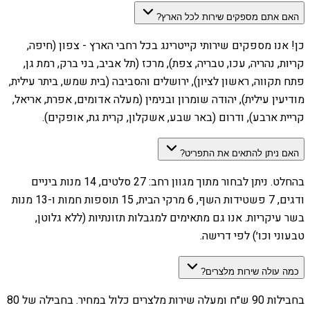
האם אתם מספקים שירות לכל הארץ?
כן! אנו מספקים שירותי קייטרינג בכל רחבי הארץ - צפון (חיפה,
קריות, נהריה, עכו, טבריה, צפת), מרכז (תל אביב, בני ברק, רמת גן,
פתח תקווה, ראשון לציון), ירושלים והסביבה (בית שמש, ביתר עילית,
מודיעין עילית), יהודה שומרון ובנימין (מעלה אדומים, אפרת, אריאל,
קריית ארבע), ודרום (באר שבע, אשקלון, קרית גת, אופקים).
האם ניתן להתאים את התפריט?
בהחלט. ניתן לבחור מתוך מגוון רחב: 27 סלטים, 14 מנות ביניים
ודגים, 7 פשטידות השף, 6 מרקי הבית, 15 תוספות חמות ו-13 מנות
בשר עיקריות. אנו גם מתאימים למגבלות תזונתיות (ללא גלוטן,
טבעוני וכו׳) לפי דרישה.
כמה עולה שירות מלצרים?
בחבילות 90 ש״ח ומעלה שירות מלצרים כלול במחיר. בחבילה של 80