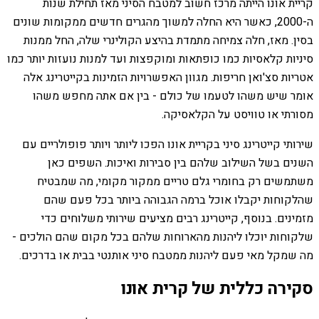
קריית אונו הייתה מרכז חשוב למטבח הסיני מאז תחילת שנות
ה-2000, כאשר היא החלה למשוך מהגרים חדשים ממקומות שונים
בסין. מאז, חלה צמיחה מתמדת בהיצע הקולינרי שלה, החל ממנות
סיניות קלאסיות כמו כופתאות ומוקפצות ועד למנות נועזות יותר כמו
אטריות סצ'ואן חריפות. מגוון האפשרויות הזמינות בקייטרינג אלה
אומר שיש משהו לטעמו של כולם - בין אם אתה מחפש משהו
מסורתי או טוויסט על הקלאסיקה.
שירותי קייטרינג סיני בקריית אונו הפכו ליותר ויותר פופולריים עם
השנים בשל השילוב שלהם בין סבירות ואיכות. השפים כאן
משתמשים רק בחומרי גלם טריים ממקור מקומי, מה שמבטיח
שהלקוחות יקבלו אוכל ברמה הגבוהה ביותר בכל פעם שהם
מזמינים. בנוסף, קייטרינג רבים מציעים שירותי משלוחים כדי
שלקוחות יוכלו ליהנות מהארוחות שלהם בכל מקום שהם הולכים -
מה שמקל מאי פעם ליהנות ממטבח סיני אותנטי בבית או בדרכים.
סקירה כללית של קרית אונו