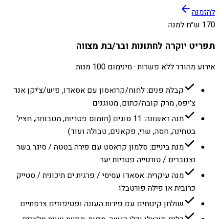
להזמנה
170 ש״ח למנה
תפריט יוקרה לחתונות ובר/בת מצווה
אירוע מהודר ללא פשרות · מינימום 100 מנות
קבלת פנים: לחוח/קרואסון עם אסאדו, פיש/צ׳יקן אנד
צ׳יפס, מרק קובה/כתום, מטוגנים
מנה ראשונה: 11 סוגים (חומוס פטריות, מטבוחה, חציל
בטחינה, חסה, שרי, פקאנים, טבולה ועוד)
מנת ביניים: סלמון קראסט עם פירה בטטה / סיגר בשר
וצנוברים / טורטייה פטריות יער
מנה עיקרית: אסאדו עסיסי / פרגית ים תיכונית / סטייק
כרובית או פילה פורטבלו
שולחן קינוחים עם פירות העונה ופטיפורים צרפתיים