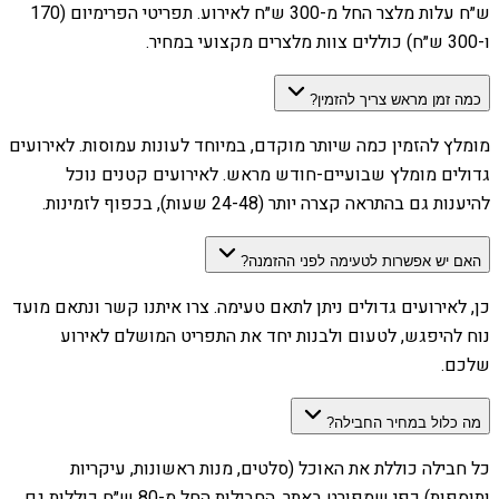
ש״ח עלות מלצר החל מ-300 ש״ח לאירוע. תפריטי הפרימיום (170
ו-300 ש״ח) כוללים צוות מלצרים מקצועי במחיר.
כמה זמן מראש צריך להזמין?
מומלץ להזמין כמה שיותר מוקדם, במיוחד לעונות עמוסות. לאירועים
גדולים מומלץ שבועיים-חודש מראש. לאירועים קטנים נוכל
להיענות גם בהתראה קצרה יותר (24-48 שעות), בכפוף לזמינות.
האם יש אפשרות לטעימה לפני ההזמנה?
כן, לאירועים גדולים ניתן לתאם טעימה. צרו איתנו קשר ונתאם מועד
נוח להיפגש, לטעום ולבנות יחד את התפריט המושלם לאירוע
שלכם.
מה כלול במחיר החבילה?
כל חבילה כוללת את האוכל (סלטים, מנות ראשונות, עיקריות
ותוספות) כפי שמפורט באתר. החבילות החל מ-80 ש״ח כוללות גם