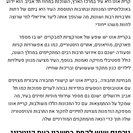
קרית אונו היא עיר במרכז הארץ, השוכנת במחוז תל אביב. הוא ידוע
באוכלוסייתו המגוונת ובתרבות התוססת. העיר היא ביתם של דתות
ותרבויות רבות ושונות, מה שהופך אותה ליעד אידיאלי למי שרוצה
לחוות משהו ייחודי.
בקריית אונו יש שפע של אטרקציות למבקרים. יש בו מספר
פארקים, מוזיאונים, אתרים היסטוריים, כמו גם אפשרויות קניות
וסעודה. ישנם גם אירועי תרבות רבים המתקיימים במהלך השנה,
כולל פסטיבלי מוזיקה ואמנות. בנוסף, העיר מציעה מגוון פעילויות
לילדים כגון מתקני שעשועים ובריכות שחייה.
מבחינת תחבורה , בקריית אונו יש קישורי תחבורה ציבורית מצוינים
עם אוטובוסים הנוסעים בתדירות גבוהה לערים סמוכות כמו תל
אביב וירושלים. ישנם גם מספר שירותי מוניות זמינים בעיר, מה
שמקל על ההתמצאות. עם כל התכונות הללו משולבות, קריית אונו
מספקת הזדמנות מצוינת לתיירים לחקור את התרבות וההיסטוריה
שלה תוך כדי הנאה מהמתקנים המודרניים שלה.
גורמים שיש לקחת בחשבון בעת קייטרינג