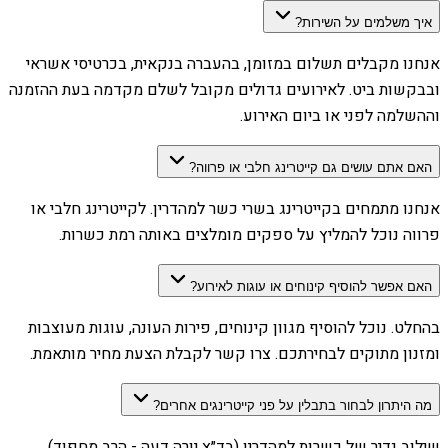
איך משלמים על השירות?
אנחנו מקבלים תשלום במזומן, בהעברה בנקאית, בכרטיסי אשראי
ובבקשות ביט. לאירועים גדולים מקובל לשלם מקדמה בעת ההזמנה
וההשלמה לפני או ביום האירוע.
האם אתם עושים גם קייטרינג חלבי או פרווה?
אנחנו מתמחים בקייטרינג בשרי כשר למהדרין. לקייטרינג חלבי או
פרווה נוכל להמליץ על ספקים מומלצים באותה רמת כשרות.
האם אפשר להוסיף קינוחים או עוגות לאירוע?
בהחלט. נוכל להוסיף מגוון קינוחים, פירות העונה, עוגות מעוצבות
ומזנון מתוקים לבחירתכם. צרו קשר לקבלת הצעת מחיר מותאמת.
מה היתרון לבחור בתבלין על פני קייטרינגים אחרים?
שילוב נדיר של כשרות למהדרין (בד״ץ יורה דעה - הרב מחפוד),