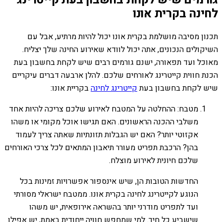
לחינה בקרית אונו
תכנון מסיבה מושלמת בקרית אונו יכול להיות מרתיע, אבל עם
השיקולים הנכונים, אתה יכול לוודא שאירוע החינה שלך יצליח.
מאוכל ועד תפאורה, ישנם גורמים רבים שיש לקחת בחשבון בעת
הכנת חווית קייטרינג לאורחים שלכם. להלן ארבעה דברים עיקריים
שיש לקחת בחשבון בעת
קייטרינג לחינה
בקריית אונו:
מטבח: ההחלטה על המטבח לאירוע שלכם צריכה להיות אחד
משלבי ההכנה הראשונים. האם תגישו אוכל מקומי או משהו
אקזוטי יותר? האם יש הגבלות תזונתיות שאתה צריך לעמוד
בהן? הרכבת תפריט מעורר תיאבון המתאים לכל צרכי האורחים
שלכם חיונית לאירוע מוצלח.
החדשות הטובות הן, שיש אינספור אפשרויות זמינות בכל
הנוגע לקייטרינג לחינה בקרית אונו. ממטבח ישראלי מסורתי
ועד לתפריט מודרני יותר בהשראה אירופאית, יש משהו
שישביע כל חיך. למי שמחפש חוויה ייחודית באמת, יש אפילו