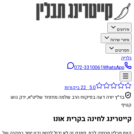
אירועים
איזורי שירות
תפריטים
גלריה
072-3310061
WhatsApp
5.0
·
22
ביקורות
בד״ץ יורה דעה בפיקוח הרב שלמה מחפוד שליט״א, ירק גוש
קטיף
קייטרינג לחינה בקרית אונו
קצת תבלין מרחיק לכת. פתגם זה לא יכול להיות נכון יותר במקרה של