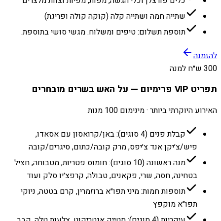
כלים פורצלן וכלי הגשה, מפות, מפיות וצוות מלצרים
שתייה חמה ושתייה קלה (קוקה קולה ופריגת)
תוספת תשלום: טיפים ומשלוח. מגשי סושי בתוספת.
להזמנה
300 ש״ח למנה
תפריט VIP פרימיום — על האש בשרים מובחרים
האירוע היוקרתי ביותר · מינימום 100 מנות
קבלת פנים (4 סוגים): באן/קרואסון עם אסאדו,
פיש/צ׳יקן אנד צ׳יפס, מרק קובה/כתום, סיגרים/קובה
מנה ראשונה (10 סוגים): חומוס פטריות, מטבוחה, חציל
בטחינה, חסה, שרי, פקאנים, טבולה, קרפצ׳יו סלק ועוד
תוספות חמות: מיני תפו״א ברוזמרין, קרם בטטה, ניוקי
תפו״א מוקפץ
עיקריות (4 סוגים): סטייק אנטריקוט, צלעות טלה, קבב