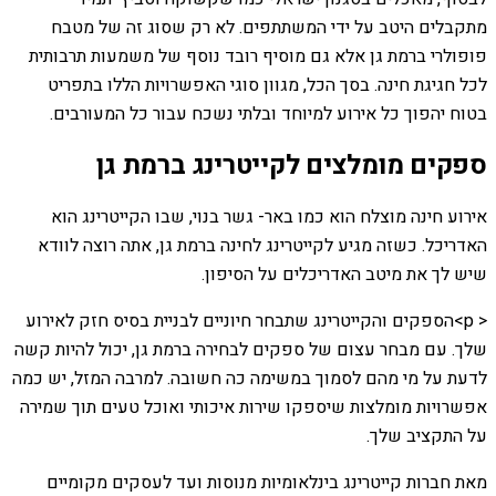
מתקבלים היטב על ידי המשתתפים. לא רק שסוג זה של מטבח
פופולרי ברמת גן אלא גם מוסיף רובד נוסף של משמעות תרבותית
לכל חגיגת חינה. בסך הכל, מגוון סוגי האפשרויות הללו בתפריט
בטוח יהפוך כל אירוע למיוחד ובלתי נשכח עבור כל המעורבים.
ספקים מומלצים לקייטרינג ברמת גן
אירוע חינה מוצלח הוא כמו באר- גשר בנוי, שבו הקייטרינג הוא
האדריכל. כשזה מגיע לקייטרינג לחינה ברמת גן, אתה רוצה לוודא
שיש לך את מיטב האדריכלים על הסיפון.
< p>הספקים והקייטרינג שתבחר חיוניים לבניית בסיס חזק לאירוע
שלך. עם מבחר עצום של ספקים לבחירה ברמת גן, יכול להיות קשה
לדעת על מי מהם לסמוך במשימה כה חשובה. למרבה המזל, יש כמה
אפשרויות מומלצות שיספקו שירות איכותי ואוכל טעים תוך שמירה
על התקציב שלך.
מאת חברות קייטרינג בינלאומיות מנוסות ועד לעסקים מקומיים