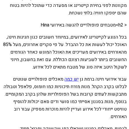
מקוונות לפני בחירת קייטרינג או מסעדה כדי שתוכל להיות בטוח
שהם יספקו חוויה בלתי נשכחת.
< h2>מטבחים פופולריים להגשה באירועי Hina
בכל הנוגע לקייטרינג לאירועים, במיוחד חשובים כגון חגיגות חינה,
האוכל יכול לעשות את כל ההבדל. על פי סקרים אחרונים, מעל 85%
מהאורחים באירועים מעריכים את האוכל המוגש כאחד הגורמים
החשובים ביותר לשביעות רצונם הכוללת. עם זאת בחשבון, חיוני
לשקול היטב איזה סוג של מטבח מתאים לכל אירוע.
עבור אירועי חינה ברמת גן
יש כמה
מאכלים פופולריים שנוטים
לבלוט בקרב הקהל. מנות מזרח תיכוניות כמו חומוס, פלאפל וטבולה
מתבקשות לעתים קרובות בשל הפופולריות שלהן בקרב המקומיים.
בנוסף, מנות בסגנון אסייתי כמו סושי ודים סאם יכולות להוסיף
טוויסט ייחודי לכל אירוע ועדיין להיות מוכרות מספיק עבור רוב
האורחים.
לבסוף, מאכלים בסגנון ישראלי כמו שקשוקה וסביץ' תמיד