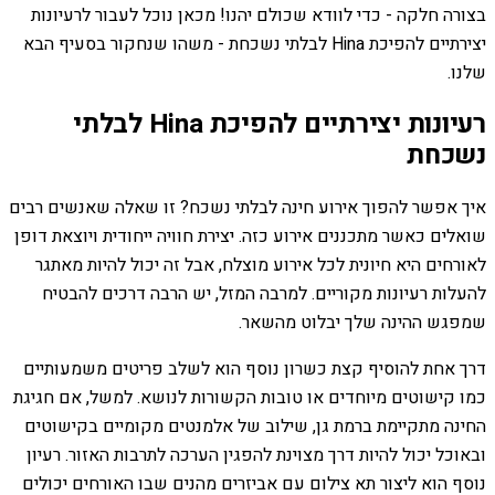
בצורה חלקה - כדי לוודא שכולם יהנו! מכאן נוכל לעבור לרעיונות
יצירתיים להפיכת Hina לבלתי נשכחת - משהו שנחקור בסעיף הבא
שלנו.
רעיונות יצירתיים להפיכת Hina לבלתי
נשכחת
איך אפשר להפוך אירוע חינה לבלתי נשכח? זו שאלה שאנשים רבים
שואלים כאשר מתכננים אירוע כזה. יצירת חוויה ייחודית ויוצאת דופן
לאורחים היא חיונית לכל אירוע מוצלח, אבל זה יכול להיות מאתגר
להעלות רעיונות מקוריים. למרבה המזל, יש הרבה דרכים להבטיח
שמפגש ההינה שלך יבלוט מהשאר.
דרך אחת להוסיף קצת כשרון נוסף הוא לשלב פריטים משמעותיים
כמו קישוטים מיוחדים או טובות הקשורות לנושא. למשל, אם חגיגת
החינה מתקיימת ברמת גן, שילוב של אלמנטים מקומיים בקישוטים
ובאוכל יכול להיות דרך מצוינת להפגין הערכה לתרבות האזור. רעיון
נוסף הוא ליצור תא צילום עם אביזרים מהנים שבו האורחים יכולים