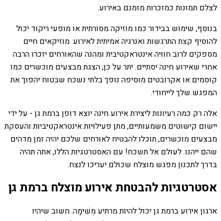
לצלם תמונות כמזכרות מזמנם באירוע.
בנוסף, שימוש בבידור כמו מוזיקה מסורתית או מופעי ריקוד יכול
להוסיף קצת התרגשות ואנרגיה אמיתית לאירוע. מוזיקאים חיים
מספקים לרוב חוויה אינטראקטיבית ומהנה שהאורחים יזכרו הרבה
אחרי שאירוע חינה יסתיים. יתר על כן, הצגת מבצעים מוכשרים כמו
קוסמים או אקרובטים מוסיפה נופך בלתי נשכח שבטוח יהפוך את
המפגש שלך לייחודי.
אלה רק כמה רעיונות ליצירת אירוע חינה יוצא דופן ברמת גן - על ידי
יישום קישוטים משמעותיים, מתן פעילויות אינטראקטיביות והעסקת
מבצעים מוכשרים, תוכלו להבטיח לאורחים שלכם יהיה זמן מדהים
שהם ייהנו. לעולם אל תשכח! עם האסטרטגיות הללו, אתה תהיה
בדרך לתכנון מפגש מוצלח שכולם יעריכו לנצח.
אסטרטגיות להבטחת אירוע מוצלח ברמת גן
ארגון אירוע ברמת גן יכול להיות מרתיע מְשִׁימָה. חשוב שיהיו