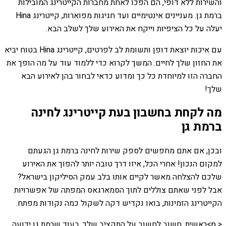
והשירות ללא דופי, הם הפכו לאחת מחברות הקייטרינג המובילות
ברמת גן. מעניינים אינטימיים ועד חגיגות מפוארות, קייטרינג Hina
יעלה על כל הציפיות וייקח את האירוע שלך לשלב הבא.
עם איכות יוצאת דופן ותשומת לב לפרטים, קייטרינג Hina בטוח יביא
את החזון שלך לחיים. המשך לקרוא כדי ללמוד עוד על מה הופך את
החברה הזו למיוחדת כל כך ומדוע כדאי לבחור בהן לאירוע הבא
שלך!
מה לקחת בחשבון בעת קייטרינג לחינה
ברמת גן
ובכן, אם אתם מחפשים לספק שירות לחינה ברמת גן הגעתם
למקום הנכון! אחרי הכל, איזו דרך טובה יותר להפוך את האירוע
שלכם להצלחה מאשר לקיים אותו בלב עמק הסיליקון בישראל?
אבל לפני שאתם צוללים לתוך הסמארגאס המפתה של אפשרויות
הקייטרינג הזמינות, בואו נקדיש דקה לשקול כמה נקודות מפתח.
< p>ראשית, חשוב לחשוב על התקציב שלך. בעוד שרמת גן ידועה