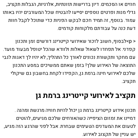
חוזים או הסכמים. דיון בדרישות תזונתיות, אלרגיות, הגבלות תקציב,
גדלי מנות ופרטים נוספים יסייעו להבטיח שכל המעורבים יהיו באותו
עמוד. בנוסף, זה תמיד חכם לבקש הפניות כדי שתוכל לקבל חוות
דעת כנה על עבודתם מלקוחות קודמים.
< p>לבסוף, חשוב לזכור שאירועי קייטרינג דורשים זמן ותכנון
קפדני. אל תפחדו לשאול שאלות ולוודא שהכל יטופל מבעוד מועד.
עם מחקר ותקשורת נכונים לאורך כל התהליך, לא יהיו לך דאגות לגבי
התוצאה של האירוע שלך! בזמן שאתם ממשיכים במסע התכנון
שלכם לאירועי חינה ברמת גן, הקפידו לקחת בחשבון גם שיקולי
תקציב.
תקציב לאירועי קייטרינג ברמת גן
תכנון אירוע קייטרינג ברמת גן יכול להיות חוויה מרגשת ומהנה .
דמיינו את זמזום הציפייה כשהאורחים שלכם מגיעים, להוטים
לטעום את המעדנים הטעימים שבחרת. אבל לפני שהרגע הזה מגיע,
יש עניין של תקצוב לאירוע.