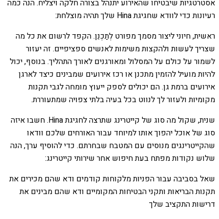
אסטרטגיות שיבטיחו שהאירוע יתנהל בצורה חלקה ויצליח. הנה כמה
רעיונות כדי לוודא שחגיגת Hina שלך תהיה מוצלחת:
ראשית, חיוני ליצור מסמך מפורט לְתַכְנֵן. הקפד לרשום את כל מה
שצריך לעשות ולהקצות משימות לאנשים ספציפיים. זה יעזור
לשמור על כולם על המסלול ומאורגנים לאורך התהליך. בנוסף, יכול
להיות מועיל להזמין מתכנן או רכז אירועים שמבינים כיצד לארגן
אירועים ברמת גן. הם יכולים לספק ייעוץ מומחה לגבי תקנות
מקומיות ולעזור לך לנווט בכל בעיה בלתי צפויה שמתעוררת.
שנית, שקול מה סוג של קייטרינג שתרצה לחגיגת Hina. חשבו איזה
סוג של אוכל יהפוך אותו למיוחד עבור האורחים שלכם וודאו
שהקייטרינגים מנוסים עם המטבח שבחרתם. כדי להוסיף ערך, הנה
שלוש נקודות מפתח בעת חיפוש אחר שירותי קייטרינג:
שאל בסביבה עבור הפניות מלקוחות קודמים ודא שהם מכירים את
תקנות הבריאות ותקני הבטיחות המקומיים ודא שהם מבינים את
דרישות התקציב שלך