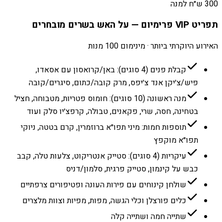
300 ש״ח למנה
תפריט VIP פרימיום — על האש בשרים מובחרים
האירוע היוקרתי ביותר · מינימום 100 מנות
קבלת פנים (4 סוגים): באן/קרואסון עם אסאדו,
פיש/צ׳יקן אנד צ׳יפס, מרק קובה/כתום, סיגרים/קובה
מנה ראשונה (10 סוגים): חומוס פטריות, מטבוחה, חציל
בטחינה, חסה, שרי, פקאנים, טבולה, קרפצ׳יו סלק ועוד
תוספות חמות: מיני תפו״א ברוזמרין, קרם בטטה, ניוקי
תפו״א מוקפץ
עיקריות (4 סוגים): סטייק אנטריקוט, צלעות טלה, קבב
כבש על קינמון, סטייק פרגית, סלמון/דניס
שולחן קינוחים עם פירות העונה ופטיפורים צרפתיים
כלים פורצלן וכלי הגשה, מפות, מפיות וצוות מלצרים
שתייה חמה ושתייה קלה