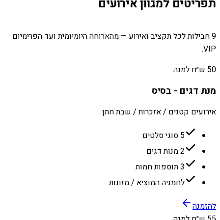
תפריטים למגוון אירועים
9 חבילות לכל תקציב ואירוע — מהארוחה היומיומית ועד הפרימיום
VIP.
50 ש״ח למנה
מנת דגים - בסיס
אירועים קטנים / אזכרות / שבת חתן
5 סוגי סלטים
2 מנות דגים
3 תוספות חמות
לחמניה המוציא / מזונות
להזמנה
55 ש״ח למנה