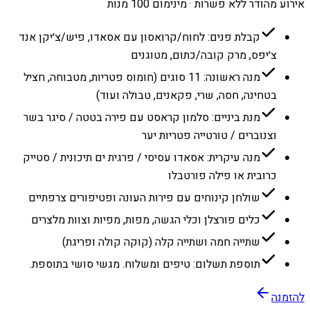
אירוע מהודר ללא פשרות · מינימום 100 מנות
קבלת פנים: לחוח/קרואסון עם אסאדו, פיש/צ׳יקן אנד
צ׳יפס, מרק קובה/כתום, מטוגנים
מנה ראשונה: 11 סוגים (חומוס פטריות, מטבוחה, חציל
בטחינה, חסה, שרי, פקאנים, טבולה ועוד)
מנת ביניים: סלמון קראסט עם פירה בטטה / סיגר בשר
וצנוברים / טורטייה פטריות יער
מנה עיקרית: אסאדו עסיסי / פרגית ים תיכונית / סטייק
כרובית או פילה פורטבלו
שולחן קינוחים עם פירות העונה ופטיפורים צרפתיים
כלים פורצלן וכלי הגשה, מפות, מפיות וצוות מלצרים
שתייה חמה ושתייה קלה (קוקה קולה ופריגת)
תוספת תשלום: טיפים ומשלוח. מגשי סושי בתוספת.
להזמנה