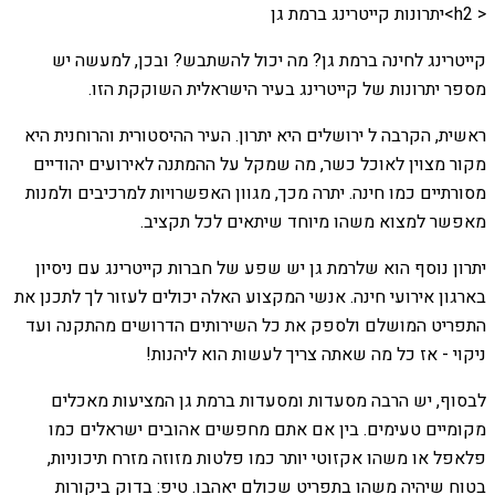
< h2>יתרונות קייטרינג ברמת גן
קייטרינג לחינה ברמת גן? מה יכול להשתבש? ובכן, למעשה יש
מספר יתרונות של קייטרינג בעיר הישראלית השוקקת הזו.
ראשית, הקרבה ל ירושלים היא יתרון. העיר ההיסטורית והרוחנית היא
מקור מצוין לאוכל כשר, מה שמקל על ההמתנה לאירועים יהודיים
מסורתיים כמו חינה. יתרה מכך, מגוון האפשרויות למרכיבים ולמנות
מאפשר למצוא משהו מיוחד שיתאים לכל תקציב.
יתרון נוסף הוא שלרמת גן יש שפע של חברות קייטרינג עם ניסיון
בארגון אירועי חינה. אנשי המקצוע האלה יכולים לעזור לך לתכנן את
התפריט המושלם ולספק את כל השירותים הדרושים מהתקנה ועד
ניקוי - אז כל מה שאתה צריך לעשות הוא ליהנות!
לבסוף, יש הרבה מסעדות ומסעדות ברמת גן המציעות מאכלים
מקומיים טעימים. בין אם אתם מחפשים אהובים ישראלים כמו
פלאפל או משהו אקזוטי יותר כמו פלטות מזוזה מזרח תיכוניות,
בטוח שיהיה משהו בתפריט שכולם יאהבו. טיפ: בדוק ביקורות