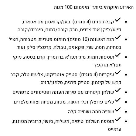
האירוע היוקרתי ביותר · מינימום 100 מנות
קבלת פנים (4 סוגים): באן/קרואסון עם אסאדו,
פיש/צ׳יקן אנד צ׳יפס, מרק קובה/כתום, סיגרים/קובה
מנה ראשונה (10 סוגים): חומוס פטריות, מטבוחה, חציל
בטחינה, חסה, שרי, פקאנים, טבולה, קרפצ׳יו סלק ועוד
תוספות חמות: מיני תפו״א ברוזמרין, קרם בטטה, ניוקי
תפו״א מוקפץ
עיקריות (4 סוגים): סטייק אנטריקוט, צלעות טלה, קבב
כבש על קינמון, סטייק פרגית, סלמון/דניס
שולחן קינוחים עם פירות העונה ופטיפורים צרפתיים
כלים פורצלן וכלי הגשה, מפות, מפיות וצוות מלצרים
שתייה חמה ושתייה קלה
תוספת תשלום: טיפים, משלוח, סושי, כרובית מטוגנת,
עראייס