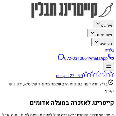
אירועים
איזורי שירות
תפריטים
גלריה
072-3310061
WhatsApp
5.0
·
22
ביקורות
בד״ץ יורה דעה בפיקוח הרב שלמה מחפוד שליט״א, ירק גוש
קטיף
קייטרינג לאזכרה במעלה אדומים
בעידן המודרני, קייטרינג לאזכרה יכול להיות משימה לא פשוטה. אבל