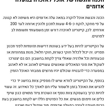
אדומים
הכנה והגשת אוכל לזקרה במאה עלה אדומים היא משימה לא קטנה.
על פי מחקר, לוקח כ-4-6 שעות לתכנן ולהכין ארוחה לעד 200
אורחים. לכן, קייטרינג לאזכרה דורש זמן משמעותי ותשומת לב
לפרטים.
על הקייטרינג להיות בעל ידע בשונות דרישות תזונתיות לפני תכנון
תפריט. זה יכול לכלול חוקי כשרות, חוקי חלאל, מנות צמחוניות או
טבעוניות וכל אלרגיה שאולי צריך לקחת בחשבון. הם גם יצטרכו
לשקול את סוגי המאכלים שאנשים עשויים לאהוב או לא לאהוב
במסעדה כדי להבטיח שכולם יהיו מרוצים ממבחר האוכל הזמין.
בנוסף, על הקייטרינג לוודא שיש לו מספיק צוות בהישג יד כדי
להגיש את האוכל בזמן ולשמור עליו חם לאורך כל האירוע. זה עשוי
להיות כרוך בהעסקת צוות נוסף או השכרת ציוד מתאים כגון שיוף
כלים או חימום מגשים. את כל הפרטים הללו יש לקחת בחשבון בעת
הכנת סעודה לעזרה במעלה אדומים. תוך שיקול דעת וארגון,