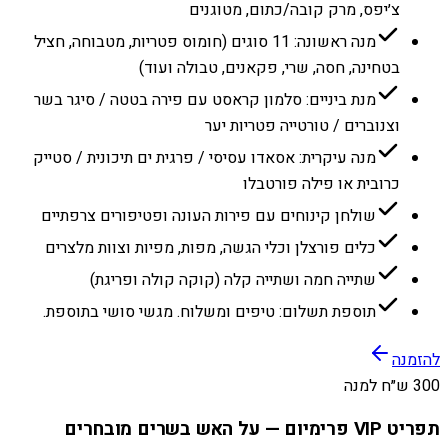
צ׳יפס, מרק קובה/כתום, מטוגנים
מנה ראשונה: 11 סוגים (חומוס פטריות, מטבוחה, חציל
בטחינה, חסה, שרי, פקאנים, טבולה ועוד)
מנת ביניים: סלמון קראסט עם פירה בטטה / סיגר בשר
וצנוברים / טורטייה פטריות יער
מנה עיקרית: אסאדו עסיסי / פרגית ים תיכונית / סטייק
כרובית או פילה פורטבלו
שולחן קינוחים עם פירות העונה ופטיפורים צרפתיים
כלים פורצלן וכלי הגשה, מפות, מפיות וצוות מלצרים
שתייה חמה ושתייה קלה (קוקה קולה ופריגת)
תוספת תשלום: טיפים ומשלוח. מגשי סושי בתוספת.
להזמנה
300 ש״ח למנה
תפריט VIP פרימיום — על האש בשרים מובחרים