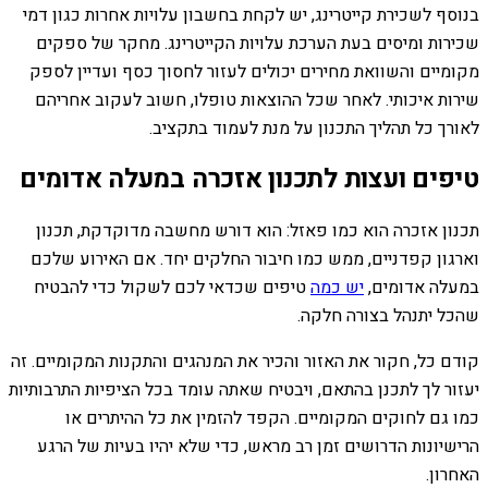
בנוסף לשכירת קייטרינג, יש לקחת בחשבון עלויות אחרות כגון דמי
שכירות ומיסים בעת הערכת עלויות הקייטרינג. מחקר של ספקים
מקומיים והשוואת מחירים יכולים לעזור לחסוך כסף ועדיין לספק
שירות איכותי. לאחר שכל ההוצאות טופלו, חשוב לעקוב אחריהם
לאורך כל תהליך התכנון על מנת לעמוד בתקציב.
טיפים ועצות לתכנון אזכרה במעלה אדומים
תכנון אזכרה הוא כמו פאזל: הוא דורש מחשבה מדוקדקת, תכנון
וארגון קפדניים, ממש כמו חיבור החלקים יחד. אם האירוע שלכם
במעלה אדומים,
יש כמה
טיפים שכדאי לכם לשקול כדי להבטיח
שהכל יתנהל בצורה חלקה.
קודם כל, חקור את האזור והכיר את המנהגים והתקנות המקומיים. זה
יעזור לך לתכנן בהתאם, ויבטיח שאתה עומד בכל הציפיות התרבותיות
כמו גם לחוקים המקומיים. הקפד להזמין את כל ההיתרים או
הרישיונות הדרושים זמן רב מראש, כדי שלא יהיו בעיות של הרגע
האחרון.