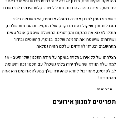
המוזיקה והקישוטים; תכנון אזכרה יכול להיות מרגש ומאתגר כאחד.
עם זאת, בעזרת העזרה הנכונה, תוכל ליצור בקלות אירוע בלתי נשכח.
כשמגיע הזמן לתכנן אזכרה במעלה אדומים, האפשרויות בלתי
מוגבלות. תוך שיקול דעת מדוקדק של התקציב וההעדפות שלכם,
תוכלו למצוא את המקום והקייטרינג המושלם שיספק אוכל טעים
ושירותים שישפרו את החגיגה שלכם. בנוסף, קישוטים ובידור
מתחשבים יבטיחו לאורחים שלכם חוויה נפלאה.
הצלחתו של כל אירוע תלויה בעיקר על מידת התכנון שלו היטב - אז
למה שלא תוודא שהשלך יהיה בלתי נשכח? עם תכנון נכון ותשומת
לב לפרטים, אתה יכול לוודא שהעזרה שלך במעלה אדומים היא אחת
מהספרים!
תפריטים
תפריטים למגוון אירועים