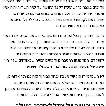
המלצות ממשפחות או חברים אחרים שעשו אירועים דומים במעלה
אדומים בעבר, כדי שתוכלו לקבל תחושה עד כמה השירות יהיה אמין
ומפרגן. יתר על כן, זה חכם לקרוא ביקורות באינטרנט או לדבר
ישירות עם לקוחות קודמים במידת האפשר, כדי לקבל מושג עד
כמה הם מרוצים מהחוויה שלהם.
זה גם חיוני לדון בכל הפרטים הנוגעים לאירוע עם הקייטרינג מבעוד
מועד - כולל מנות מזון ודרישות תזונתיות - כך שלא יהיו הפתעות
ביום. נקיטת צעדים אלו לפני הזמנת קייטרינג מבטיחה שהעזרה
שלכם במעלה אדומים תהיה מוצלחת ומהנה לכל המעורבים.
להתקדם, חקר מגוון המטבחים הזמינים יבטיח שלאורחים שלך יהיו
שפע של אפשרויות טעימות לבחירה במהלך האירוע.
לא משנה איזה סוג של מטבח נבחר עבור אזכרה במעלה אדומים,
האורחים בטוחים ייהנו נפלא לטעום את כל הטעמים השונים
שמתחברים יחד ליצירת אירוע בלתי נשכח באמת. עכשיו הגיע הזמן
להסתכל איך מכינים ומגישים אוכל לעזרה במעלה אדומים...
הכנה והגשה של אוכל לאזכרה במעלה