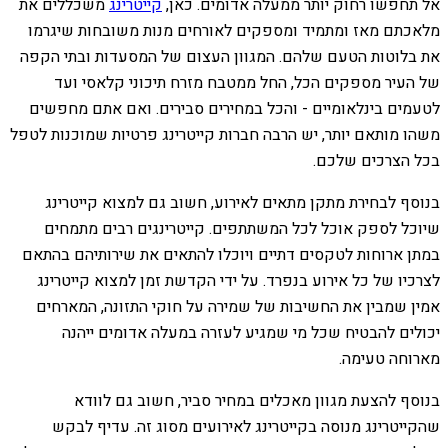
אל תחפשו רחוק יותר ממעלה אדומים. כאן,
קייטרינג
משכללים את
מלאכתם מאז ומתמיד ומספקים לאורחים מנות משובחות שיגרמו
את בלוטות הטעם שלהם. המגוון העצום של המסעדות ובתי הקפה
של העיר מספקים הכל, החל ממטבח מזרח תיכוני קלאסי ועד
לטעמים בינלאומיים - והכל במחירים סבירים. ואם אתם מחפשים
משהו מותאם יותר, יש הרבה חברות קייטרינג פרטיות שמוכנות לטפל
בכל הצרכים שלכם.
בנוסף לבחירת מתקן מתאים לאירוע, חשוב גם למצוא קייטרינג
שיוכל לספק אוכל לכל המשתתפים. קייטרינגים רבים מתמחים
במתן ארוחות לטקסים דתיים ויוכלו להתאים את שירותיהם בהתאם
לצרכיו של כל אירוע בנפרד. על ידי הקדשת זמן למצוא קייטרינג
אמין שמבין את החשיבות של שמירה על חוקי התזונה, המארחים
יכולים להבטיח שכל מי שמגיע לעזרה במעלה אדומים ייהנה
מארוחה טעימה.
בנוסף להצעת מגוון מאכלים במחיר סביר, חשוב גם לוודא
שהקייטרינג מנוסה בקייטרינג לאירועים מסוג זה. עדיף לבקש