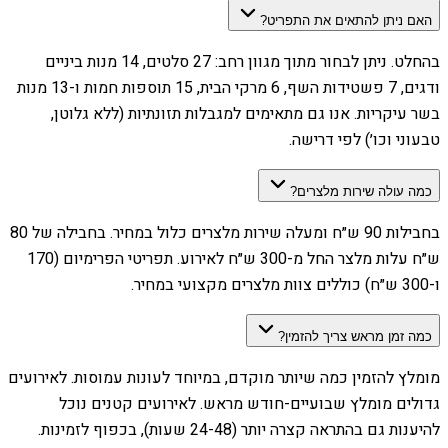
האם ניתן להתאים את התפריט?
בהחלט. ניתן לבחור מתוך מגוון רחב: 27 סלטים, 14 מנות ביניים
ודגים, 7 פשטידות השף, 6 מרקי הבית, 15 תוספות חמות ו-13 מנות
בשר עיקריות. אנו גם מתאימים למגבלות תזונתיות (ללא גלוטן,
טבעוני וכו׳) לפי דרישה.
כמה עולה שירות מלצרים?
בחבילות 90 ש״ח ומעלה שירות מלצרים כלול במחיר. בחבילה של 80
ש״ח עלות מלצר החל מ-300 ש״ח לאירוע. תפריטי הפרימיום (170
ו-300 ש״ח) כוללים צוות מלצרים מקצועי במחיר.
כמה זמן מראש צריך להזמין?
מומלץ להזמין כמה שיותר מוקדם, במיוחד לעונות עמוסות. לאירועים
גדולים מומלץ שבועיים-חודש מראש. לאירועים קטנים נוכל
להיענות גם בהתראה קצרה יותר (24-48 שעות), בכפוף לזמינות.