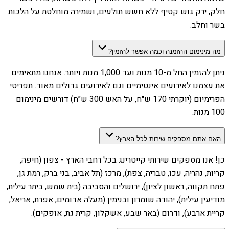
חלק, ירק גוש קטיף ללא חשש תולעים, ושמירה מוחלטת על הלכות
בשר וחלב.
מה מינימום ההזמנה וכמה אפשר להזמין?
ניתן להזמין החל מ-10 מנות ועד 1,000 מנות ויותר. אנחנו מתאימים
את עצמנו לאירועים אינטימיים וגם לאירועים גדולים מאוד. תפריטי
הפרימיום (יוקרתי 170 ש״ח, על האש 300 ש״ח) דורשים מינימום
100 מנות.
האם אתם מספקים שירות לכל הארץ?
כן! אנו מספקים שירותי קייטרינג בכל רחבי הארץ - צפון (חיפה,
קריות, נהריה, עכו, טבריה, צפת), מרכז (תל אביב, בני ברק, רמת גן,
פתח תקווה, ראשון לציון), ירושלים והסביבה (בית שמש, ביתר עילית,
מודיעין עילית), יהודה שומרון ובנימין (מעלה אדומים, אפרת, אריאל,
קריית ארבע), ודרום (באר שבע, אשקלון, קרית גת, אופקים).