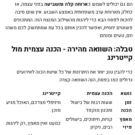
הם גם יכולים לשמש כ
ארוחה קלה ומשביעה
בפני עצמה, או
כחלק מארוחת ערב משפחתית באמצע השבוע. אין שום סיבה
לחכות לפסח הבא כדי ליהנות מהשילוב המנצח הזה. המתכונים
פשוטים יחסית, ואפשר להכין אותם בכל עת שמתחשק לכם משהו
חם, טעים ומנחם.
טבלה: השוואה מהירה - הכנה עצמית מול
קייטרינג
כדי להבין טוב יותר את היתרונות של כל שיטת הכנה לאירועים
גדולים כמו בפסח, הנה השוואה קצרה:
נושא
הכנה עצמית
קייטרינג
זמן
שעות רבות של בישול
מינימלי מצדכם, האוכל מגיע
הכנה
ותכנון מוקפד.
מוכן.
מאמץ
קניות, חיתוכים, בישולים
כמעט ואין מאמץ, רק ליהנות.
פיזי
רבים, ניקיון.