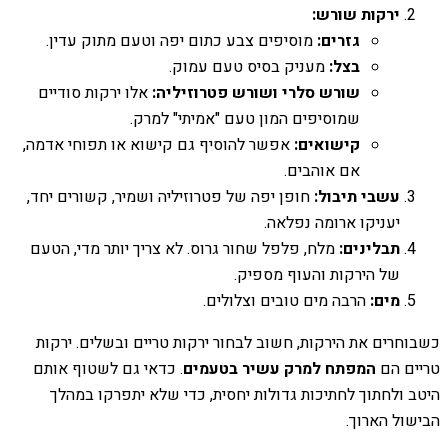
ירקות שורש:
גזרים:
מוסיפים צבע כתום יפה וטעם מתוק עדין.
בצל:
מעניק בסיס טעם עמוק.
שורש סלרי ושורש פטרוזיליה:
אלו ירקות סודיים
שמוסיפים המון טעם "אמיתי" למרק.
קישואים:
אפשר להוסיף גם קישוא או תפוחי אדמה,
אם אוהבים.
עשבי תיבול:
חופן יפה של פטרוזיליה ושמיר, קשורים יחד,
יעניקו ארומה נפלאה.
תבלינים:
מלח, פלפל שחור גרוס. לא צריך יותר מדי, הטעם
של הירקות והעוף מספיק.
מים:
הרבה מים טובים וצלולים.
כשבוחרים את הירקות, חשוב לבחור ירקות טריים ובשלים. ירקות
טריים הם
המפתח למרק עשיר בטעמים
. כדאי גם לשטוף אותם
היטב ולחתוך לחתיכות גדולות יחסית, כדי שלא יתפרקו במהלך
הבישול הארוך.