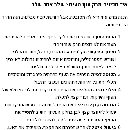
איך מכינים מרק עוף טעים? שלב אחר שלב
הכנת מרק עוף היא לא מסובכת, אבל דורשת קצת סבלנות. הנה הדרך
הכי פשוטה:
הכנת העוף:
שוטפים את חלקי העוף היטב. אפשר להסיר את
העור אם לא רוצים מרק שומני מדי.
חיתוך הירקות:
מקלפים את הגזרים, הבצל, שורש הסלרי
ושורש הפטרוזיליה, וחותכים אותם לחתיכות גדולות. לא צריך
לדאוג לצורת חיתוך מושלמת – הכל יתבשל יחד.
הכנסה לסיר:
מניחים את העוף בתחתית סיר גדול ומוסיפים
מעליו את כל הירקות החתוכים ועשבי התיבול.
מילוי במים:
ממלאים את הסיר במים קרים עד לכיסוי מלא של
העוף והירקות, ועוד קצת למעלה.
הרתחה וקצף:
מביאים את המים לרתיחה. ברגע שהמרק רותח,
יתחיל להיווצר קצף לבן בחלק העליון. חשוב
להסיר את
הקצף בעזרת כף
, זה עוזר למרק להיות צלול ויפה.
בישול איטי:
לאחר שהסרתם את הקצף, מנמיכים את האש,