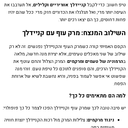
טיפ חשוב: כדי לקבל
קניידלך אווריריים וקלילים
, אל תערבבו את
העיסה יותר מדי, ואל תגלגלו את הכדורים חזק מדי. ככל שהם יהיו
פחות דחוסים, כך הם יצאו רכים יותר.
השילוב המנצח: מרק עוף עם קניידלך
הקסם האמיתי קורה כשמרק העוף והקניידלך נפגשים. זה לא רק
שילוב של שני מאכלים טעימים, אלא יצירת מנה חדשה, מלאה
ב
הרמוניה של טעמים ומרקמים
. המרק הצלול והחם עוטף את
הקניידלך הרכים, והם סופגים לתוכם כל טיפת טעם. זוהי מנה
שפשוט אי אפשר לעמוד בפניה, והיא נחשבת לשיא של ארוחת
הפסח.
למה הם מתאימים כל כך?
יש סיבה טובה לכך שמרק עוף וקניידלך הפכו לצמד כל כך פופולרי:
ניגוד מרקמים:
צלילות המרק מול רכות הקניידלך יוצרת חוויה
מעניינת בפה.