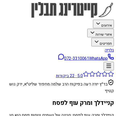
אירועים
איזורי שירות
תפריטים
גלריה
072-3310061
WhatsApp
5.0
·
22
ביקורות
בד״ץ יורה דעה בפיקוח הרב שלמה מחפוד שליט״א, ירק גוש
קטיף
קניידלך ומרק עוף לפסח
קניידלך ומרק עוף לפסח: חגיגה של טעמים ונוחות פסח הוא חג