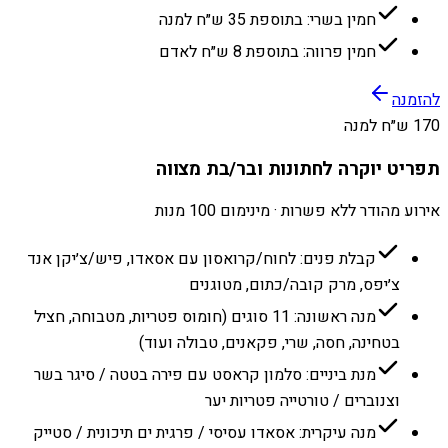
חמין בשרי: בתוספת 35 ש״ח למנה
חמין פרווה: בתוספת 8 ש״ח לאדם
להזמנה
170 ש״ח למנה
תפריט יוקרה לחתונות ובר/בת מצווה
אירוע מהודר ללא פשרות · מינימום 100 מנות
קבלת פנים: לחוח/קרואסון עם אסאדו, פיש/צ׳יקן אנד
צ׳יפס, מרק קובה/כתום, מטוגנים
מנה ראשונה: 11 סוגים (חומוס פטריות, מטבוחה, חציל
בטחינה, חסה, שרי, פקאנים, טבולה ועוד)
מנת ביניים: סלמון קראסט עם פירה בטטה / סיגר בשר
וצנוברים / טורטייה פטריות יער
מנה עיקרית: אסאדו עסיסי / פרגית ים תיכונית / סטייק