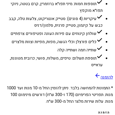
תוספות חמות: מיני תפו״א ברוזמרין, קרם בטטה, ניוקי
תפו״א מוקפץ
עיקריות (4 סוגים): סטייק אנטריקוט, צלעות טלה, קבב
כבש על קינמון, סטייק פרגית, סלמון/דניס
שולחן קינוחים עם פירות העונה ופטיפורים צרפתיים
כלים פורצלן וכלי הגשה, מפות, מפיות וצוות מלצרים
שתייה חמה ושתייה קלה
תוספת תשלום: טיפים, משלוח, סושי, כרובית מטוגנת,
עראייס
להזמנה
* התמונות להמחשה בלבד. ניתן להזמין החל מ-
10
מנות ועד
1000
מנות. תפריטי הפרימיום (170 ו-300 ש״ח) דורשים מינימום 100
מנות. עלות שירות מלצר החל מ-300 ש״ח.
הזמנה