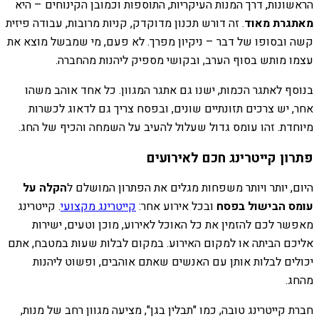
הראשונות, דרך המנות העיקריות, התוספות וכמובן הקינוחים – היא
מאתגרת מאוד
. זה דורש תכנון מדוקדק, קניות מרובות, עבודה פיזית
קשה ובסופו של דבר – ניקיון מפרך. לא פעם, מי שמבשל מוצא את
עצמו מותש בסוף הערב, ובקושי מספיק ליהנות מהחברה.
בנוסף לאתגר הכמות, ישנו גם אתגר המגוון. כל אחד אוהב משהו
אחר, יש צרכים תזונתיים שונים, ובפסח צריך גם לדאוג לכשרות
מיוחדת. זהו עומס גדול שעלול להעיב על השמחה והכיף של החג.
פתרון קייטרינג חכם לאירועים
היום, יותר ויותר משפחות מגלים את הפתרון המושלם ל
הקלה על
עומס הבישול בפסח
ובכל אירוע אחר:
קייטרינג מקצועי
. קייטרינג
מאפשר לכם להזמין את כל האוכל לאירוע, מוכן וטעים, ישירות
אליכם הביתה או למקום האירוע. במקום לבלות שעות במטבח, אתם
יכולים לבלות אותן עם האנשים שאתם אוהבים, ופשוט ליהנות
מהחג.
חברת קייטרינג טובה, כמו "תבלין בגן", מציעה מגוון רחב של מנות,