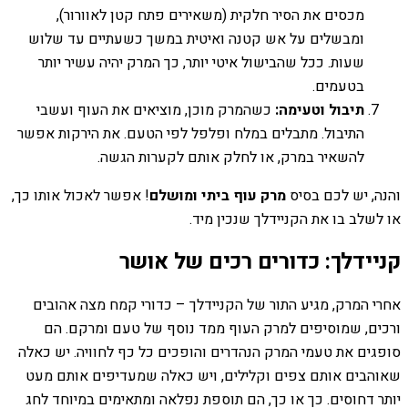
מכסים את הסיר חלקית (משאירים פתח קטן לאוורור),
ומבשלים על אש קטנה ואיטית במשך כשעתיים עד שלוש
שעות. ככל שהבישול איטי יותר, כך המרק יהיה עשיר יותר
בטעמים.
תיבול וטעימה:
כשהמרק מוכן, מוציאים את העוף ועשבי
התיבול. מתבלים במלח ופלפל לפי הטעם. את הירקות אפשר
להשאיר במרק, או לחלק אותם לקערות הגשה.
והנה, יש לכם בסיס
מרק עוף ביתי ומושלם
! אפשר לאכול אותו כך,
או לשלב בו את הקניידלך שנכין מיד.
קניידלך: כדורים רכים של אושר
אחרי המרק, מגיע התור של הקניידלך – כדורי קמח מצה אהובים
ורכים, שמוסיפים למרק העוף ממד נוסף של טעם ומרקם. הם
סופגים את טעמי המרק הנהדרים והופכים כל כף לחוויה. יש כאלה
שאוהבים אותם צפים וקלילים, ויש כאלה שמעדיפים אותם מעט
יותר דחוסים. כך או כך, הם תוספת נפלאה ומתאימים במיוחד לחג