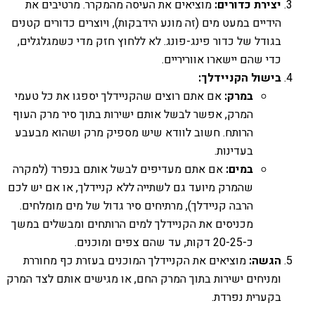
יצירת כדורים:
מוציאים את העיסה מהמקרר. מרטיבים את
הידיים במעט מים (זה מונע הידבקות), ויוצרים כדורים קטנים
בגודל של כדור פינג-פונג. לא ללחוץ חזק מדי כשמגלגלים,
כדי שהם יישארו אווריריים.
בישול הקניידלך:
במרק:
אם אתם רוצים שהקניידלך יספגו את כל טעמי
המרק, אפשר לבשל אותם ישירות בתוך סיר מרק העוף
הרותח. חשוב לוודא שיש מספיק מרק ושהוא מבעבע
בעדינות.
במים:
אם אתם מעדיפים לבשל אותם בנפרד (למקרה
שהמרק מיועד גם לשתייה ללא קניידלך, או אם יש לכם
הרבה קניידלך), מרתיחים סיר גדול של מים מומלחים.
מכניסים את הקניידלך למים הרותחים ומבשלים במשך
כ-20-25 דקות, עד שהם צפים ומוכנים.
הגשה:
מוציאים את הקניידלך המוכנים בעזרת כף מחוררת
ומניחים ישירות בתוך המרק החם, או מגישים אותם לצד המרק
בקערית נפרדת.