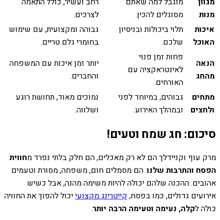
מגוון
מוגבל למה שאתם
רחב ועשיר, כולל התאמה
מנות
מסוגלים להכין.
לצרכים.
איכות
תלוי ביכולות ובניסיון
גבוהה ומקצועית, עם שימוש
האוכל
שלכם.
בחומרי גלם טריים.
פחות זמן פנוי
הנאה
יותר זמן איכות עם המשפחה
לאינטראקציה עם
מהחג
והחברים.
האורחים.
מתחים
גבוהים, במיוחד לפני
נמוכים מאוד, תחושת רוגע
ולחצים
ובמהלך האירוע.
ושלווה.
סיכום: חג שמח וטעים!
מרק עוף וקניידלך הם לא רק מאכלים, הם חלק בלתי נפרד מ
חווית
הפסח והתרבות שלנו
. הם מסמלים חום, משפחה, מסורת וטעמים
אהובים. ההכנה שלהם יכולה להיות משימה מהנה, אבל כשיש
אירועים גדולים, כמו בפסח,
קייטרינג מקצועי
יכול להפוך את החוויה
כולה ל
קלה, נעימה וטעימה הרבה יותר
.