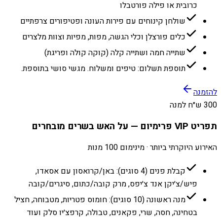
כרובית או פילה פורטבלו
שולחן קינוחים עם פירות העונה ופטיפורים צרפתיים
כלים פורצלן וכלי הגשה, מפות, מפיות וצוות מלצרים
שתייה חמה ושתייה קלה (קוקה קולה ופריגת)
תוספת תשלום: טיפים ומשלוח. מגשי סושי בתוספת.
להזמנה
300 ש״ח למנה
תפריט VIP פרימיום — על האש בשרים מובחרים
האירוע היוקרתי ביותר · מינימום 100 מנות
קבלת פנים (4 סוגים): באן/קרואסון עם אסאדו,
פיש/צ׳יקן אנד צ׳יפס, מרק קובה/כתום, סיגרים/קובה
מנה ראשונה (10 סוגים): חומוס פטריות, מטבוחה, חציל
בטחינה, חסה, שרי, פקאנים, טבולה, קרפצ׳יו סלק ועוד