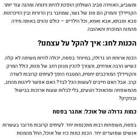
ומשביע, האווירה סביב השולחן הופכת להיות נינוחה ומהנה עוד יותר.
הקניידלך והמרק הם סוג של גשר, שמחבר בין הדורות ובין הזיכרונות.
סבא וסבתא, אבא ואמא, וכל הילדים – כולם נהנים באותה מידה
מהמנה המוכרת והאהובה.
הכנות לחג: איך להקל על עצמנו?
הכנת ארוחת חג גדולה, במיוחד בפסח, יכולה להיות משימה לא קלה.
כשיש הרבה אורחים, והצורך להכין מגוון רחב של מנות, כולל המרק
והקניידלך המורכבים יחסית, המטבח הופך לעיתים קרובות לשדה
קרב. אבל האם חייבים לעשות הכל לבד? האם אפשר ליהנות מהחג,
מהמשפחה ומהאוכל הטעים, בלי לבלות שעות ארוכות בבישול
ובניקיון?
כמות גדולה של אוכל: אתגר בפסח
בפסח, משפחות רבות מתכנסות יחד. לעיתים קרובות מדובר בעשרות
אנשים שסועדים יחד. הכנת כמות כזו של אוכל, החל מהמנות