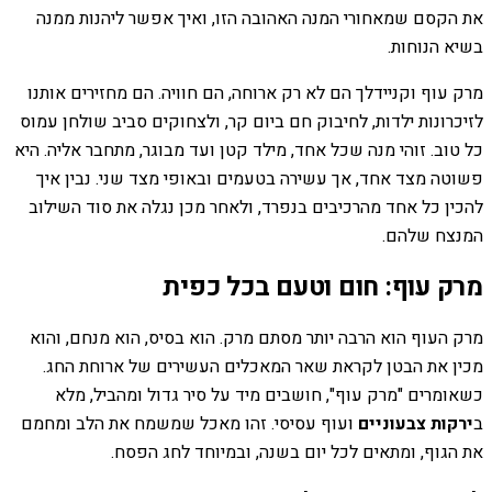
את הקסם שמאחורי המנה האהובה הזו, ואיך אפשר ליהנות ממנה
בשיא הנוחות.
מרק עוף וקניידלך הם לא רק ארוחה, הם חוויה. הם מחזירים אותנו
לזיכרונות ילדות, לחיבוק חם ביום קר, ולצחוקים סביב שולחן עמוס
כל טוב. זוהי מנה שכל אחד, מילד קטן ועד מבוגר, מתחבר אליה. היא
פשוטה מצד אחד, אך עשירה בטעמים ובאופי מצד שני. נבין איך
להכין כל אחד מהרכיבים בנפרד, ולאחר מכן נגלה את סוד השילוב
המנצח שלהם.
מרק עוף: חום וטעם בכל כפית
מרק העוף הוא הרבה יותר מסתם מרק. הוא בסיס, הוא מנחם, והוא
מכין את הבטן לקראת שאר המאכלים העשירים של ארוחת החג.
כשאומרים "מרק עוף", חושבים מיד על סיר גדול ומהביל, מלא
ב
ירקות צבעוניים
ועוף עסיסי. זהו מאכל שמשמח את הלב ומחמם
את הגוף, ומתאים לכל יום בשנה, ובמיוחד לחג הפסח.