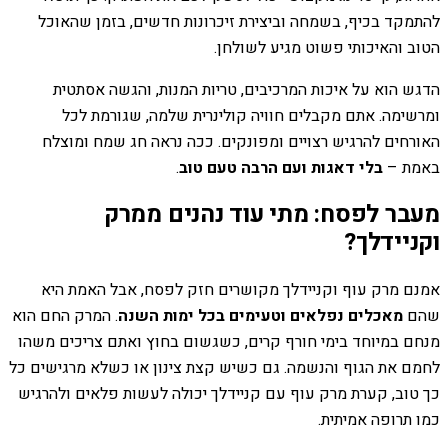
להתמקד בכיף, בשמחה וביצירת זיכרונות חדשים, בזמן שהאוכל
הטוב והאיכותי פשוט מגיע לשולחן.
הדגש הוא על איכות המרכיבים, טריות המנות, והגשה אסתטית
ומרשימה. אתם מקבלים חוויה קולינרית שלמה, שגורמת לכל
האורחים להרגיש רצויים ומפונקים. ככה נראה חג שמח ומוצלח
באמת –
בלי דאגות ועם הרבה טעם טוב
.
מעבר לפסח: מתי עוד נהנים ממרק
וקניידלך?
אמנם מרק עוף וקניידלך מקושרים חזק לפסח, אבל האמת היא
שהם
מאכלים נפלאים וטעימים בכל ימות השנה
. המרק החם הוא
מנחם במיוחד בימי חורף קרים, כשגשום בחוץ ואתם צריכים משהו
לחמם את הגוף והנשמה. גם כשיש קצת צינון או כשלא מרגישים כל
כך טוב, קערת מרק עוף עם קניידלך יכולה לעשות פלאים ולהרגיש
כמו תרופה אמיתית.