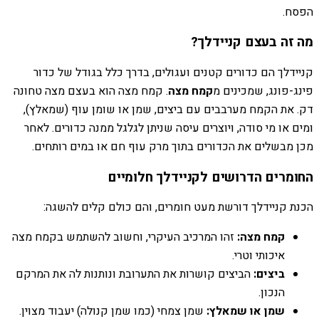
הפסח.
מה זה בעצם קניידלך?
קניידלך הם כדורים קטנים ועגולים, בדרך כלל בגודל של כדור
פינג-פונג, שמכינים מ
קמח מצה
. קמח מצה הוא בעצם מצה טחונה
דק. את הקמח מערבבים עם ביצים, שמן או שומן עוף (שמאלץ),
ומים או מי סודה, ויוצרים עיסה שניתן לגלגל ממנה כדורים. לאחר
מכן מבשלים את הכדורים בתוך מרק עוף חם או במים רותחים.
החומרים הדרושים לקניידלך חלומיים
הכנת קניידלך דורשת מעט חומרים, והם כולם קלים להשגה:
קמח מצה:
זהו המרכיב העיקרי, וחשוב להשתמש בקמח מצה
איכותי וטרי.
ביצים:
הביצים קושרות את התערובת ונותנות לה את המרקם
הנכון.
שמן או שמאלץ:
שמן צמחי (כמו שמן קנולה) יעבוד מצוין.