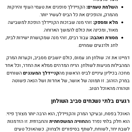
השלמת טעמים:
הקניידלך סופגים את טעמי העוף והירקות
מהמרק, והופכים את כל הביס לעשיר יותר.
מלא ומספק:
זוהי מנה שבזכות הקניידלך הופכת למשביעה
מאוד, ומכינה את כולם להמשך הארוחה.
מסורת ואהבה:
עבור רבים, זוהי מנה שמקושרת ישירות לבית,
לחג ולרגעים שמחים.
דמיינו את זה: שולחן חג עמוס, כולם יושבים מסביב, וקערות המרק
המהבילות מגיעות לשולחן. הריח המדהים ממלא את החדר, וכל אחד
מחכה בכיליון עיניים לביס הראשון מה
קניידלך המענגים
השוחים
במרק הזהוב. זו תמונה של אושר, של אחדות ושל הנאה פשוטה
וטהורה מהאוכל הטוב.
רגעים בלתי נשכחים סביב השולחן
האוכל בפסח, ובעיקר המרק והקניידלך, הוא הרבה יותר מצורך פיזי.
הוא חלק בלתי נפרד מ
החוויה המשפחתית
והחברתית. זו הזדמנות
לשבת יחד, לשוחח, לשתף בסיפורים ולצחוק. כשהאוכל טעים