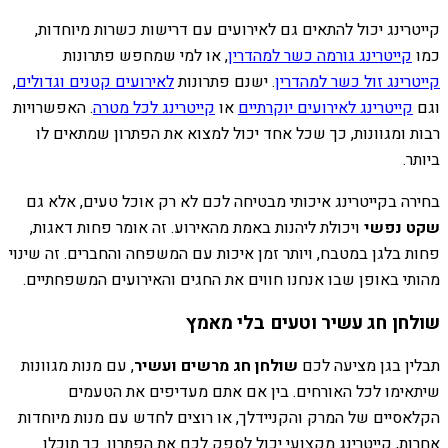
קייטרינג יכול להתאים גם לאירועים עם דרישות כשרות מיוחדות,
כמו
קייטרינג גורמה כשר למהדרין
, או למי שמחפש פתרונות
קייטרינג זול כשר למהדרין
. ישנם פתרונות
לאירועים קטנים וגדולים
,
וגם
קייטרינג לאירועים יוקרתיים
או
קייטרינג לכל מטרה
. האפשרויות
רבות ומגוונות, כך שכל אחד יכול למצוא את הפתרון שמתאים לו
ביותר.
בחירה בקייטרינג איכותי מבטיחה לכם לא רק אוכל טעים, אלא גם
שקט נפשי
ויכולת ליהנות באמת מהאירוע. זה אומר פחות דאגות,
פחות בלגן במטבח, ויותר זמן איכות עם המשפחה והחברים. זה שינוי
מהותי באופן שבו אנחנו חווים את החגים והאירועים המשפחתיים.
שולחן חג עשיר וטעים בלי מאמץ
תבלין בגן מציעה לכם
שולחן חג מרשים ועשיר
, עם מנות מגוונות
שיתאימו לכל האורחים. בין אם אתם מעדיפים את הטעמים
הקלאסיים של המרק והקניידלך, או רוצים לחדש עם מנות מיוחדות
אחרות, קייטרינג מקצועי יכול לספק לכם את הפתרון. כך תוכלו