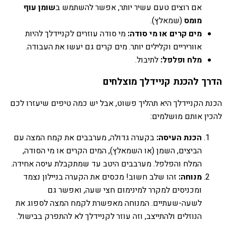
אם רוצים טעם עשיר יותר, אפשר להשתמש ב
שומן עוף
מומס
(שמאלץ).
מים קרים או מי סודה:
מי סודה עוזרים לקניידלך להיות
אווריריים וקלילים יותר. מים קרים גם יעשו את העבודה.
מלח ופלפל:
לתיבול.
הדרך להכנת קניידלך מוצלחים
הכנת הקניידלך היא תהליך פשוט, אבל יש כמה טיפים שיעזרו לכם
להכין אותם מושלמים:
הכנת העיסה:
בקערה גדולה, מערבבים את קמח המצה עם
הביצים, השמן (או השמאלץ), המים הקרים או מי הסודה,
המלח והפלפל. מערבבים היטב עד שמתקבלת עיסה אחידה.
מנוחה:
זהו שלב חשוב! מכסים את הקערה בניילון נצמד
ומכניסים למקרר למינימום חצי שעה, ואפשר גם
לשעה-שעתיים. המנוחה מאפשרת לקמח המצה לספוג את
הנוזלים ולהתייצב, וזה עוזר לקניידלך לא להתפרק בבישול.